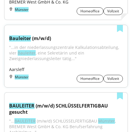
BREMER West GmbH & Co. KG
Münster
Homeoffice
Vollzeit
Bauleiter
 (m/w/d)
"...in der niederlassungszentrale Kalkulationsabteilung, 
vier 
Bauleiter
, eine Sekretärin und ein 
Zweigniederlassungsleiter tätig..."
Aarsleff
Münster
Homeoffice
Vollzeit
BAULEITER
 (m/w/d) SCHLÜSSELFERTIGBAU 
gesucht
"...
BAULEITER
 (m/w/d) SCHLÜSSELFERTIGBAU 
Münster
, 
BREMER West GmbH & Co. KG Berufserfahrung 