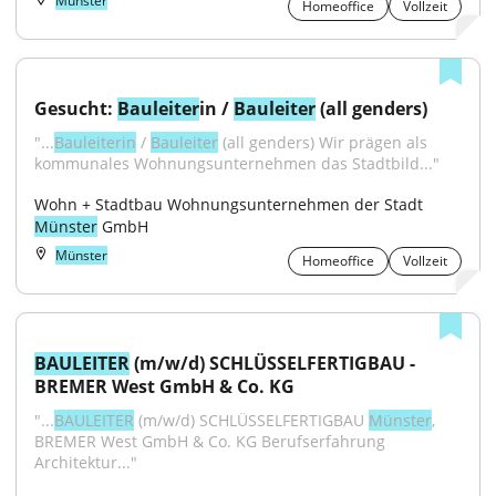
Münster
Homeoffice
Vollzeit
Gesucht: 
Bauleiter
in / 
Bauleiter
 (all genders)
"...
Bauleiterin
 / 
Bauleiter
 (all genders) Wir prägen als 
kommunales Wohnungsunternehmen das Stadtbild..."
Wohn + Stadtbau Wohnungsunternehmen der Stadt 
Münster
 GmbH
Münster
Homeoffice
Vollzeit
BAULEITER
 (m/w/d) SCHLÜSSELFERTIGBAU - 
BREMER West GmbH & Co. KG
"...
BAULEITER
 (m/w/d) SCHLÜSSELFERTIGBAU 
Münster
, 
BREMER West GmbH & Co. KG Berufserfahrung 
Architektur..."