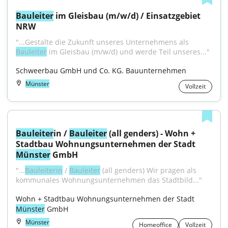
Bauleiter
 im Gleisbau (m/w/d) / Einsatzgebiet 
NRW
"...Gestalte die Zukunft unseres Unternehmens als 
Bauleiter
 im Gleisbau (m/w/d) und werde Teil unseres..."
Schweerbau GmbH und Co. KG. Bauunternehmen
Münster
Vollzeit
Bauleiter
in / 
Bauleiter
 (all genders) - Wohn + 
Stadtbau Wohnungsunternehmen der Stadt 
Münster
 GmbH
"...
Bauleiterin
 / 
Bauleiter
 (all genders) Wir prägen als 
kommunales Wohnungsunternehmen das Stadtbild..."
Wohn + Stadtbau Wohnungsunternehmen der Stadt 
Münster
 GmbH
Münster
Homeoffice
Vollzeit