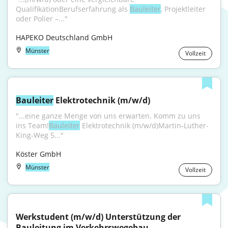
QualifikationBerufserfahrung als 
Bauleiter
, Projektleiter 
oder Polier –..."
HAPEKO Deutschland GmbH
Münster
Vollzeit
Bauleiter
 Elektrotechnik (m/w/d)
"...eine ganze Menge von uns erwarten. Komm zu uns 
ins Team!
Bauleiter
 Elektrotechnik (m/w/d)Martin-Luther-
King-Weg 5..."
Köster GmbH
Münster
Vollzeit
Werkstudent (m/w/d) Unterstützung der 
Bauleitung im Verkehrswegebau