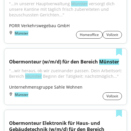
"...In unserer Hauptverwaltung 
Münster
 versorgt dich 
unsere Kantine mit täglich frisch zubereiteten und 
bezuschussten Gerichten..."
PORR Verkehrswegebau GmbH
Münster
Homeoffice
Vollzeit
Obermonteur (w/m/d) für den Bereich 
Münster
"...wir heraus, ob wir zueinander passen. Dein Arbeitsort: 
Bereich 
Münster
 Beginn der Tätigkeit: nächstmöglich..."
Unternehmensgruppe Sahle Wohnen
Münster
Vollzeit
Obermonteur Elektronik für Haus- und 
Gebäudetechnik (w/m/d) für den Bereich 