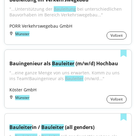
"...Unterstützung der 
Bauleitung
 bei unterschiedlichen 
Bauvorhaben im Bereich Verkehrswegebau..."
PORR Verkehrswegebau GmbH
Münster
Vollzeit
Bauingenieur als 
Bauleiter
 (m/w/d) Hochbau
"...eine ganze Menge von uns erwarten. Komm zu uns 
ins Team!Bauingenieur als 
Bauleiter
 (m/w/d..."
Köster GmbH
Münster
Vollzeit
Bauleiter
in / 
Bauleiter
 (all genders)