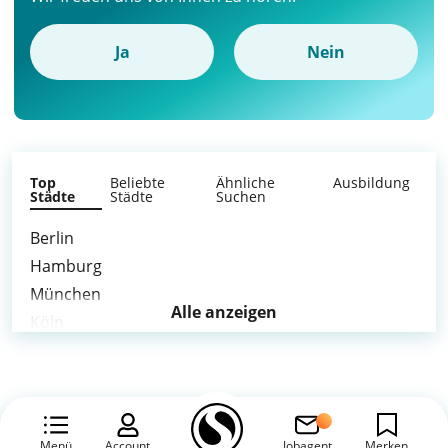
Ja
Nein
Top
Beliebte
Ähnliche
Ausbildung
Städte
Städte
Suchen
Berlin
Hamburg
München
Alle anzeigen
Köln
Frankfurt am Main
Stuttgart
Düsseldorf
Leipzig
Menü
Account
Jobagent
Merken