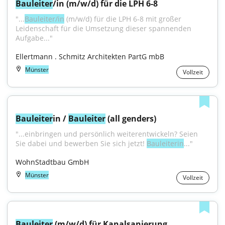
Bauleiter
/in (m/w/d) für die LPH 6-8
"...
Bauleiter/in
 (m/w/d) für die LPH 6-8 mit großer 
Leidenschaft für die Umsetzung dieser spannenden 
Aufgabe..."
Ellertmann . Schmitz Architekten PartG mbB
Münster
Vollzeit
Bauleiter
in / 
Bauleiter
 (all genders)
"...einbringen und persönlich weiterentwickeln? Seien 
Sie dabei und bewerben Sie sich jetzt! 
Bauleiterin
..."
WohnStadtbau GmbH
Münster
Vollzeit
Bauleiter
 (m/w/d) für Kanalsanierung