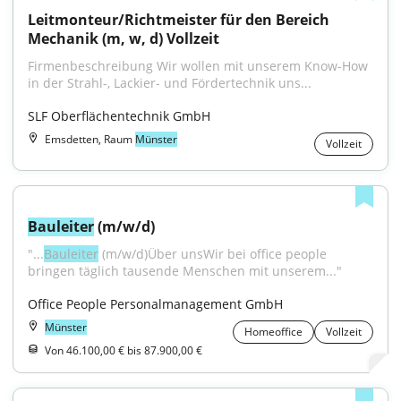
Leitmonteur/Richtmeister für den Bereich 
Mechanik (m, w, d) Vollzeit
Firmenbeschreibung Wir wollen mit unserem Know-How 
in der Strahl-, Lackier- und Fördertechnik uns...
SLF Oberflächentechnik GmbH
Emsdetten, Raum
Münster
Vollzeit
Bauleiter
 (m/w/d)
"...
Bauleiter
 (m/w/d)Über unsWir bei office people 
bringen täglich tausende Menschen mit unserem..."
Office People Personalmanagement GmbH
Münster
Homeoffice
Vollzeit
Von 46.100,00 € bis 87.900,00 €