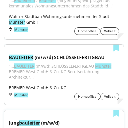
"...
Bauleiterin
 / 
Bauleiter
 (all genders) Wir prägen als 
kommunales Wohnungsunternehmen das Stadtbild..."
Wohn + Stadtbau Wohnungsunternehmen der Stadt 
Münster
 GmbH
Münster
Homeoffice
Vollzeit
BAULEITER
 (m/w/d) SCHLÜSSELFERTIGBAU
"...
BAULEITER
 (m/w/d) SCHLÜSSELFERTIGBAU 
Münster
, 
BREMER West GmbH & Co. KG Berufserfahrung 
Architektur..."
BREMER West GmbH & Co. KG
Münster
Homeoffice
Vollzeit
Jung
bauleiter
 (m/w/d)