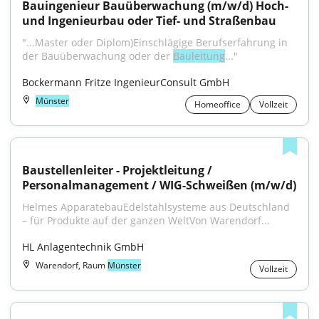
Bauingenieur Bauüberwachung (m/w/d) Hoch- 
und Ingenieurbau oder Tief- und Straßenbau
"...Master oder Diplom)Einschlägige Berufserfahrung in 
der Bauüberwachung oder der 
Bauleitung
..."
Bockermann Fritze IngenieurConsult GmbH
Münster
Homeoffice
Vollzeit
Baustellenleiter - Projektleitung / 
Personalmanagement / WIG-Schweißen (m/w/d)
Helmes ApparatebauEdelstahlsysteme aus Deutschland 
– für Produkte auf der ganzen WeltVon Warendorf...
HL Anlagentechnik GmbH
Warendorf, Raum
Münster
Vollzeit