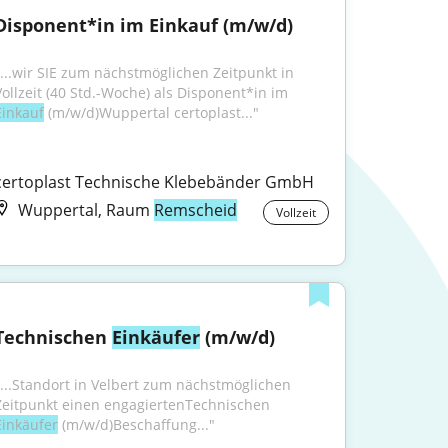
Disponent*in im Einkauf (m/w/d)
"...wir SIE zum nächstmöglichen Zeitpunkt in 
Vollzeit (40 Std.-Woche) als Disponent*in im 
Einkauf
 (m/w/d)Wuppertal certoplast..."
certoplast Technische Klebebänder GmbH
Wuppertal, Raum
Remscheid
Vollzeit
Technischen 
Einkäufer
 (m/w/d)
"...Standort in Velbert zum nächstmöglichen 
Zeitpunkt einen engagiertenTechnischen 
Einkäufer
 (m⁠/⁠w⁠/⁠d)Beschaffung..."