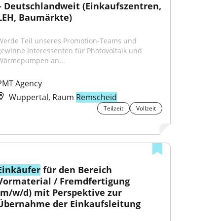
– Deutschlandweit (Einkaufszentren, 
LEH, Baumärkte)
Werde Teil unseres Promotion-Teams und 
gewinne Interessenten für Photovoltaik und 
Wärmepumpen an...
PMT Agency
Wuppertal, Raum
Remscheid
Teilzeit
Vollzeit
Einkäufer
 für den Bereich 
Vormaterial / Fremdfertigung 
(m/w/d) mit Perspektive zur 
Übernahme der Einkaufsleitung