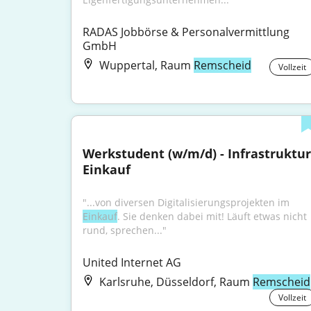
RADAS Jobbörse & Personalvermittlung 
GmbH
Wuppertal, Raum
Remscheid
Vollzeit
Werkstudent (w/m/d) - Infrastruktur 
Einkauf
"...von diversen Digitalisierungsprojekten im 
Einkauf
. Sie denken dabei mit! Läuft etwas nicht 
rund, sprechen..."
United Internet AG
Karlsruhe, Düsseldorf, Raum
Remscheid
Vollzeit