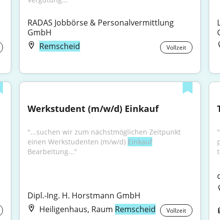
RADAS Jobbörse & Personalvermittlung 
GmbH
Remscheid
Vollzeit
Werkstudent (m/w/d) Einkauf
"...suchen wir zum nächstmöglichen Zeitpunkt 
einen Werkstudenten (m/w/d) 
Einkauf
Bearbeitung..."
Dipl.-Ing. H. Horstmann GmbH
Heiligenhaus, Raum
Remscheid
Vollzeit