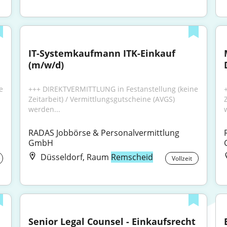
IT-Systemkaufmann ITK-Einkauf 
(m/w/d)
 
+++ DIREKTVERMITTLUNG in Festanstellung (keine 
Zeitarbeit) / Vermittlungsgutscheine (AVGS) 
werden...
RADAS Jobbörse & Personalvermittlung 
GmbH
Düsseldorf, Raum
Remscheid
Vollzeit
Senior Legal Counsel - Einkaufsrecht 