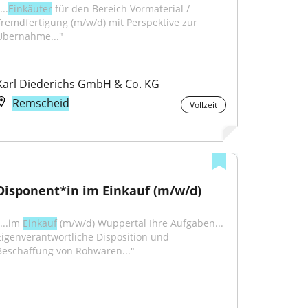
...
Einkäufer
 für den Bereich Vormaterial / 
Fremdfertigung (m/w/d) mit Perspektive zur 
Übernahme..."
Karl Diederichs GmbH & Co. KG
Remscheid
Vollzeit
Disponent*in im Einkauf (m/w/d)
...im 
Einkauf
 (m/w/d) Wuppertal Ihre Aufgaben... 
Eigenverantwortliche Disposition und 
Beschaffung von Rohwaren..."