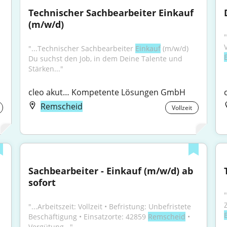
Technischer Sachbearbeiter Einkauf 
(m/w/d)
"...Technischer Sachbearbeiter 
Einkauf
 (m/w/d) 
Du suchst den Job, in dem Deine Talente und 
Stärken..."
cleo akut… Kompetente Lösungen GmbH
Remscheid
Vollzeit
Sachbearbeiter - Einkauf (m/w/d) ab 
sofort
"...Arbeitszeit: Vollzeit • Befristung: Unbefristete 
Beschäftigung • Einsatzorte: 42859 
Remscheid
 • 
Vergütung..."