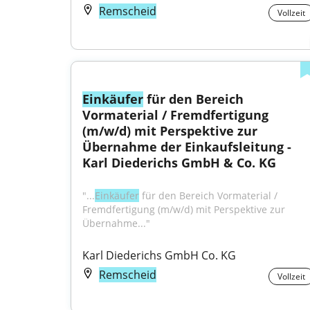
Remscheid
Vollzeit
Einkäufer
 für den Bereich 
Vormaterial / Fremdfertigung 
(m/w/d) mit Perspektive zur 
Übernahme der Einkaufsleitung - 
Karl Diederichs GmbH & Co. KG
"...
Einkäufer
 für den Bereich Vormaterial / 
Fremdfertigung (m/w/d) mit Perspektive zur 
Übernahme..."
Karl Diederichs GmbH Co. KG
Remscheid
Vollzeit