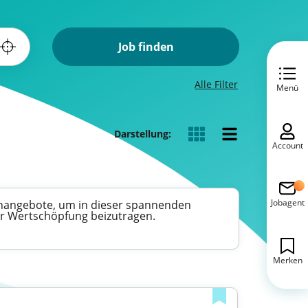
Job finden
Alle Filter
Menü
Darstellung:
Account
Jobagent
llenangebote, um in dieser spannenden
zur Wertschöpfung beizutragen.
Merken