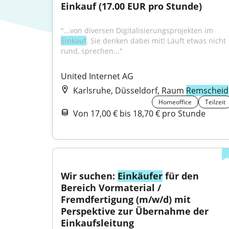
Einkauf (17.00 EUR pro Stunde)
"...von diversen Digitalisierungsprojekten im 
Einkauf
. Sie denken dabei mit! Läuft etwas nicht 
rund, sprechen..."
United Internet AG
Karlsruhe, Düsseldorf, Raum
Remscheid
Homeoffice
Teilzeit
Von 17,00 € bis 18,70 € pro Stunde
Wir suchen: 
Einkäufer
 für den 
Bereich Vormaterial / 
Fremdfertigung (m/w/d) mit 
Perspektive zur Übernahme der 
Einkaufsleitung