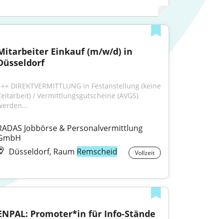
Mitarbeiter Einkauf (m/w/d) in 
Düsseldorf
+++ DIREKTVERMITTLUNG in Festanstellung (keine 
Zeitarbeit) / Vermittlungsgutscheine (AVGS) 
werden...
RADAS Jobbörse & Personalvermittlung 
GmbH
Düsseldorf, Raum
Remscheid
Vollzeit
ENPAL: Promoter*in für Info-Stände 