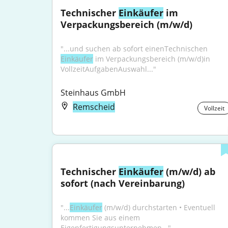
Technischer 
Einkäufer
 im 
Verpackungsbereich (m/w/d)
"...und suchen ab sofort einenTechnischen 
Einkäufer
 im Verpackungsbereich (m/w/d)in 
VollzeitAufgabenAuswahl..."
Steinhaus GmbH
Remscheid
Vollzeit
Technischer 
Einkäufer
 (m/w/d) ab 
sofort (nach Vereinbarung)
"...
Einkäufer
 (m/w/d) durchstarten • Eventuell 
kommen Sie aus einem 
Eigenfertigungsunternehmen..."