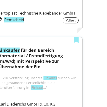
certoplast Technische Klebebänder GmbH
Remscheid
Vollzeit
Einkäufer
 für den Bereich 
Vormaterial / Fremdfertigung 
(m/w/d) mit Perspektive zur 
Übernahme der Ein
"...Zur Verstärkung unseres 
Einkaufs
 suchen wir 
eine gestandene Persönlichkeit, die 
Berufserfahrung im 
Einkauf
..."
Karl Diederichs GmbH & Co. KG