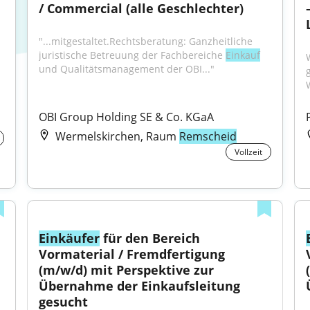
/ Commercial (alle Geschlechter)
"...mitgestaltet.Rechtsberatung: Ganzheitliche 
juristische Betreuung der Fachbereiche 
Einkauf
und Qualitätsmanagement der OBI..."
OBI Group Holding SE & Co. KGaA
Wermelskirchen, Raum
Remscheid
Vollzeit
Einkäufer
 für den Bereich 
Vormaterial / Fremdfertigung 
(m/w/d) mit Perspektive zur 
Übernahme der Einkaufsleitung 
gesucht