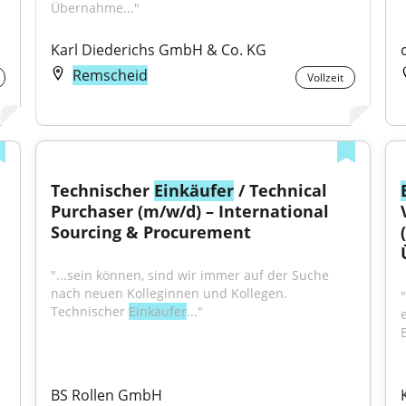
Übernahme..."
Karl Diederichs GmbH & Co. KG
Remscheid
Vollzeit
Technischer 
Einkäufer
 / Technical 
Purchaser (m/w/d) – International 
Sourcing & Procurement
"...sein können, sind wir immer auf der Suche 
nach neuen Kolleginnen und Kollegen. 
Technischer 
Einkäufer
..."
BS Rollen GmbH