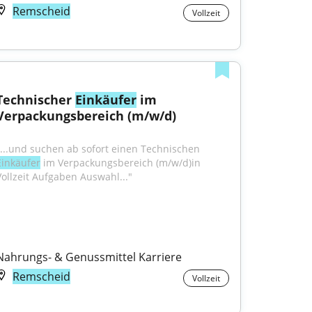
Remscheid
Vollzeit
Technischer 
Einkäufer
 im 
Verpackungsbereich (m/w/d)
"...und suchen ab sofort einen Technischen 
Einkäufer
 im Verpackungsbereich (m/w/d)in 
Vollzeit Aufgaben Auswahl..."
Nahrungs- & Genussmittel Karriere
Remscheid
Vollzeit