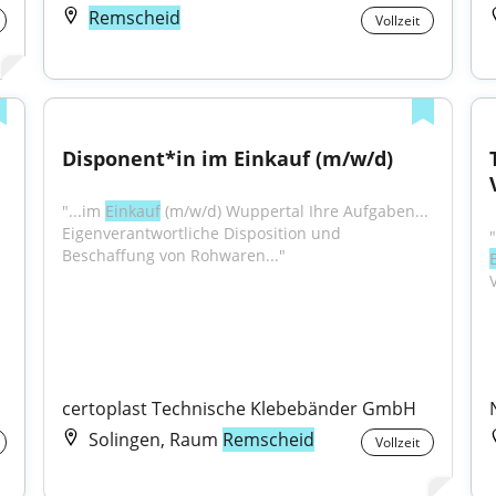
Remscheid
Vollzeit
Disponent*in im Einkauf (m/w/d)
"...im 
Einkauf
 (m/w/d) Wuppertal Ihre Aufgaben... 
Eigenverantwortliche Disposition und 
Beschaffung von Rohwaren..."
certoplast Technische Klebebänder GmbH
Solingen, Raum
Remscheid
Vollzeit