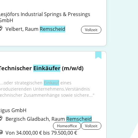
Lesjöfors Industrial Springs & Pressings 
GmbH
Velbert, Raum
Remscheid
Vollzeit
Technischer 
Einkäufer
 (m/w/d)
"...oder strategischen 
Einkauf
 eines 
produzierenden Unternehmens.Verständnis 
technischer Zusammenhänge sowie sichere..."
cigus GmbH
Bergisch Gladbach, Raum
Remscheid
Homeoffice
Vollzeit
Von 34.000,00 € bis 79.500,00 €