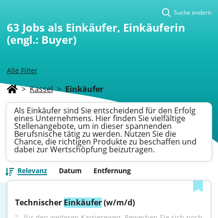
Suche ändern
63
Jobs als Einkäufer, Einkäuferin
(engl.: Buyer)
Alle Filter
>
Kassel
>
Einkäufer
Als Einkäufer sind Sie entscheidend für den Erfolg
eines Unternehmens. Hier finden Sie vielfältige
Stellenangebote, um in dieser spannenden
Berufsnische tätig zu werden. Nutzen Sie die
Chance, die richtigen Produkte zu beschaffen und
dabei zur Wertschöpfung beizutragen.
Relevanz
Datum
Entfernung
Technischer 
Einkäufer
 (w/m/d)
"...für den weiteren Karriereweg. Bewerben Sie sich noch 