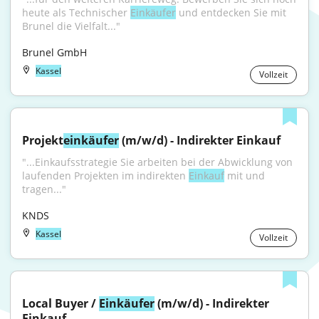
heute als Technischer 
Einkäufer
 und entdecken Sie mit 
Brunel die Vielfalt..."
Brunel GmbH
Kassel
Vollzeit
Projekt
einkäufer
 (m/w/d) - Indirekter Einkauf
"...Einkaufsstrategie Sie arbeiten bei der Abwicklung von 
laufenden Projekten im indirekten 
Einkauf
 mit und 
tragen..."
KNDS
Kassel
Vollzeit
Local Buyer / 
Einkäufer
 (m/w/d) - Indirekter 
Einkauf