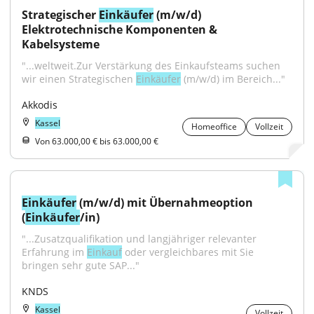
Strategischer 
Einkäufer
 (m/w/d) 
Elektrotechnische Komponenten & 
Kabelsysteme
"...weltweit.Zur Verstärkung des Einkaufsteams suchen 
wir einen Strategischen 
Einkäufer
 (m/w/d) im Bereich..."
Akkodis
Kassel
Homeoffice
Vollzeit
Von 63.000,00 € bis 63.000,00 €
Einkäufer
 (m/w/d) mit Übernahmeoption 
(
Einkäufer
/in)
"...Zusatzqualifikation und langjähriger relevanter 
Erfahrung im 
Einkauf
 oder vergleichbares mit Sie 
bringen sehr gute SAP..."
KNDS
Kassel
Vollzeit