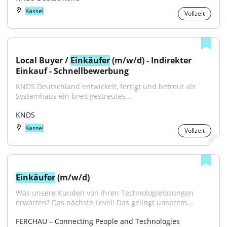
Kassel
Vollzeit
Local Buyer / 
Einkäufer
 (m/w/d) - Indirekter 
Einkauf - Schnellbewerbung
KNDS Deutschland entwickelt, fertigt und betreut als 
Systemhaus ein breit gestreutes...
KNDS
Kassel
Vollzeit
Einkäufer
 (m/w/d)
Was unsere Kunden von ihren Technologielösungen 
erwarten? Das nächste Level! Das gelingt unserem...
FERCHAU – Connecting People and Technologies