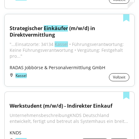
Strategischer 
Einkäufer
 (m/w/d) in 
Direktvermittlung
"...Einsatzorte: 34134 
Kassel
 • Führungsverantwortung: 
Keine Führungsverantwortung • Vergütung: Festgehalt 
pro..."
RADAS Jobbörse & Personalvermittlung GmbH
Kassel
Vollzeit
Werkstudent (m/w/d) - Indirekter Einkauf
UnternehmensbeschreibungKNDS Deutschland 
entwickelt, fertigt und betreut als Systemhaus ein breit...
KNDS