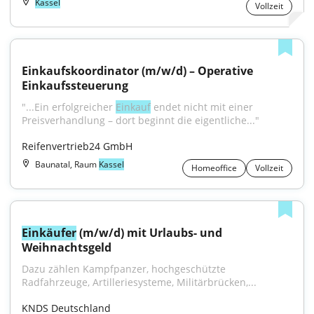
Kassel
Vollzeit
Einkaufskoordinator (m/w/d) – Operative 
Einkaufssteuerung
"...Ein erfolgreicher 
Einkauf
 endet nicht mit einer 
Preisverhandlung – dort beginnt die eigentliche..."
Reifenvertrieb24 GmbH
Baunatal, Raum
Kassel
Homeoffice
Vollzeit
Einkäufer
 (m/w/d) mit Urlaubs- und 
Weihnachtsgeld
Dazu zählen Kampfpanzer, hochgeschützte 
Radfahrzeuge, Artilleriesysteme, Militärbrücken,...
KNDS Deutschland