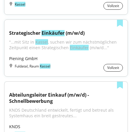
Kassel
Vollzeit
Strategischer 
Einkäufer
 (m/w/d)
"...mit Sitz in 
Kassel
, suchen wir zum nächstmöglichen 
Zeitpunkt einen Strategischen 
Einkäufer
 (m/w/d..."
Piening GmbH
Fuldatal, Raum
Kassel
Vollzeit
Abteilungsleiter Einkauf (m/w/d) - 
Schnellbewerbung
KNDS Deutschland entwickelt, fertigt und betreut als 
Systemhaus ein breit gestreutes...
KNDS