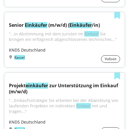
Senior 
Einkäufer
 (m/w/d) (
Einkäufer
/in)
"...in Abstimmung mit dem Juristen im 
Einkauf
 Sie 
bringen ein erfolgreich abgeschlossenes technisches..."
KNDS Deutschland
Kassel
Vollzeit
Projekt
einkäufer
 zur Unterstützung im Einkauf 
(m/w/d)
"...Einkaufsstrategie Sie arbeiten bei der Abwicklung von 
laufenden Projekten im indirekten 
Einkauf
 mit und 
tragen..."
KNDS Deutschland