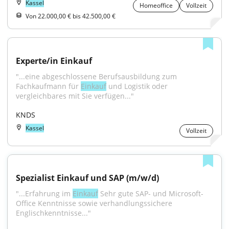
Kassel
Homeoffice
Vollzeit
Von 22.000,00 € bis 42.500,00 €
Experte/in Einkauf
"...eine abgeschlossene Berufsausbildung zum 
Fachkaufmann für 
Einkauf
 und Logistik oder 
vergleichbares mit Sie verfügen..."
KNDS
Kassel
Vollzeit
Spezialist Einkauf und SAP (m/w/d)
"...Erfahrung im 
Einkauf
 Sehr gute SAP- und Microsoft-
Office Kenntnisse sowie verhandlungssichere 
Englischkenntnisse..."