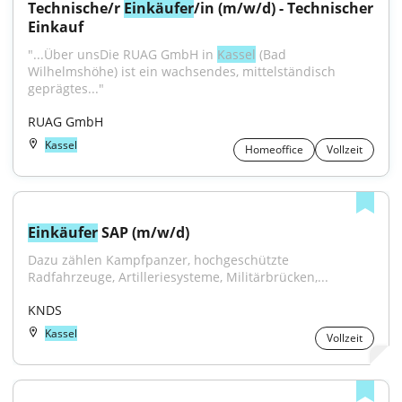
Technische/r 
Einkäufer
/in (m/w/d) - Technischer 
Einkauf
"...Über unsDie RUAG GmbH in 
Kassel
 (Bad 
Wilhelmshöhe) ist ein wachsendes, mittelständisch 
geprägtes..."
RUAG GmbH
Kassel
Homeoffice
Vollzeit
Einkäufer
 SAP (m/w/d)
Dazu zählen Kampfpanzer, hochgeschützte 
Radfahrzeuge, Artilleriesysteme, Militärbrücken,...
KNDS
Kassel
Vollzeit