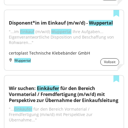
Disponent*in im Einkauf (m/w/d) - 
Wuppertal
"...im 
Einkauf
 (m/w/d) 
Wuppertal
 Ihre Aufgaben... 
Eigenverantwortliche Disposition und Beschaffung von 
Rohwaren..."
certoplast Technische Klebebänder GmbH
Wuppertal
Vollzeit
Wir suchen: 
Einkäufer
 für den Bereich 
Vormaterial / Fremdfertigung (m/w/d) mit 
Perspektive zur Übernahme der Einkaufsleitung
"...
Einkäufer
 für den Bereich Vormaterial / 
Fremdfertigung (m/w/d) mit Perspektive zur 
Übernahme..."