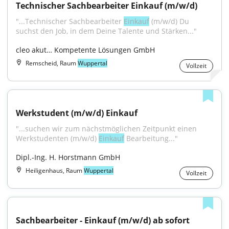
Technischer Sachbearbeiter Einkauf (m/w/d)
"...Technischer Sachbearbeiter 
Einkauf
 (m/w/d) Du 
suchst den Job, in dem Deine Talente und Stärken..."
cleo akut… Kompetente Lösungen GmbH
Remscheid, Raum
Wuppertal
Vollzeit
Werkstudent (m/w/d) Einkauf
"...suchen wir zum nächstmöglichen Zeitpunkt einen 
Werkstudenten (m/w/d) 
Einkauf
 Bearbeitung..."
Dipl.-Ing. H. Horstmann GmbH
Heiligenhaus, Raum
Wuppertal
Vollzeit
Sachbearbeiter - Einkauf (m/w/d) ab sofort