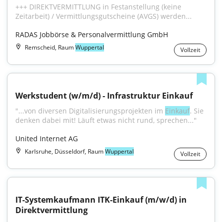
+++ DIREKTVERMITTLUNG in Festanstellung (keine 
Zeitarbeit) / Vermittlungsgutscheine (AVGS) werden...
RADAS Jobbörse & Personalvermittlung GmbH
Remscheid, Raum
Wuppertal
Vollzeit
Werkstudent (w/m/d) - Infrastruktur Einkauf
"...von diversen Digitalisierungsprojekten im 
Einkauf
. Sie 
denken dabei mit! Läuft etwas nicht rund, sprechen..."
United Internet AG
Karlsruhe, Düsseldorf, Raum
Wuppertal
Vollzeit
IT-Systemkaufmann ITK-Einkauf (m/w/d) in 
Direktvermittlung