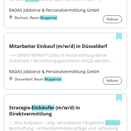
RADAS Jobbörse & Personalvermittlung GmbH
Bochum, Raum
Wuppertal
Vollzeit
Mitarbeiter Einkauf (m/w/d) in Düsseldorf
+++ DIREKTVERMITTLUNG in Festanstellung (keine 
Zeitarbeit) / Vermittlungsgutscheine (AVGS) werden...
RADAS Jobbörse & Personalvermittlung GmbH
Düsseldorf, Raum
Wuppertal
Vollzeit
Strategie-
Einkäufer
 (m/w/d) in 
Direktvermittlung
"...Ihre Aufgaben: • Allg. verwaltende Tätigkeiten 
Einkauf
/ 
Beschaffung • Artikelstammdatenpflege und -erfassung 