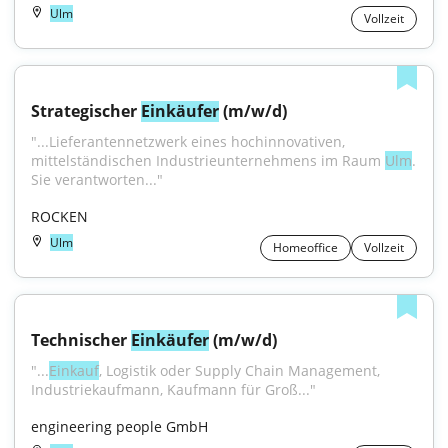
Ulm
Vollzeit
Strategischer 
Einkäufer
 (m/w/d)
"...Lieferantennetzwerk eines hochinnovativen, 
mittelständischen Industrieunternehmens im Raum 
Ulm
. 
Sie verantworten..."
ROCKEN
Ulm
Homeoffice
Vollzeit
Technischer 
Einkäufer
 (m/w/d)
"...
Einkauf
, Logistik oder Supply Chain Management, 
Industriekaufmann, Kaufmann für Groß..."
engineering people GmbH