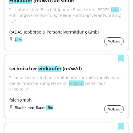
Einkäufer
 (m/w/d) ab sofort
"...Unbefristete Beschäftigung • Einsatzorte: 89079 
Ulm
 • 
Führungsverantwortung: Keine Führungsverantwortung 
•..."
RADAS Jobbörse & Personalvermittlung GmbH
Ulm
Vollzeit
technischer 
einkäufer
 (m/w/d)
"...mitarbeiter und auszubildende zur falch family. baue 
die technische kompetenz im 
einkauf
 weiter aus 
arbeite..."
falch gmbh
Blaubeuren, Raum
Ulm
Vollzeit