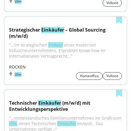
Ulm
Vollzeit
Strategischer 
Einkäufer
 – Global Sourcing 
(m/w/d)
"...im strategischen 
Einkauf
 eines modernen 
Industrieunternehmens. Erprobtes Know-how im 
internationalen Vertragsrecht..."
ROCKEN
Ulm
Homeoffice
Vollzeit
Technischer 
Einkäufer
 (m/w/d) mit 
Entwicklungsperspektive
"...mittelständisches Familienunternehmen im Großraum 
Ulm
, einen Technischen 
Einkäufer
 (m/w/d) . Das 
Unternehmen verfügt..."