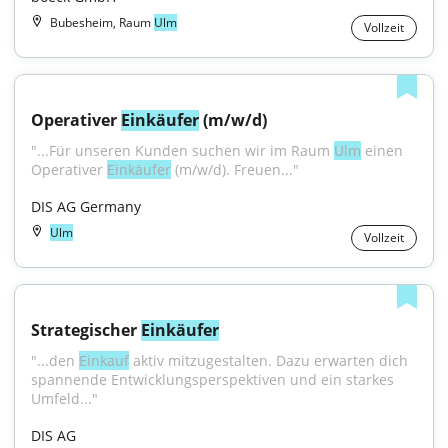
Bubesheim, Raum
Ulm
Vollzeit
Operativer 
Einkäufer
 (m/w/d)
"...Für unseren Kunden suchen wir im Raum 
Ulm
 einen 
Operativer 
Einkäufer
 (m/w/d). Freuen..."
DIS AG Germany
Ulm
Vollzeit
Strategischer 
Einkäufer
"...den 
Einkauf
 aktiv mitzugestalten. Dazu erwarten dich 
spannende Entwicklungsperspektiven und ein starkes 
Umfeld..."
DIS AG