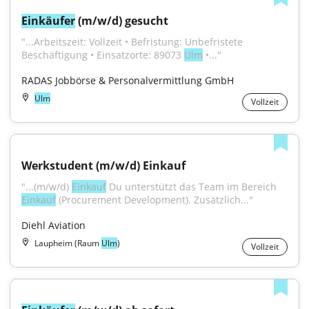
Einkäufer
 (m/w/d) gesucht
"...Arbeitszeit: Vollzeit • Befristung: Unbefristete 
Beschäftigung • Einsatzorte: 89073 
Ulm
 •..."
RADAS Jobbörse & Personalvermittlung GmbH
Ulm
Vollzeit
Werkstudent (m/w/d) Einkauf
"...(m/w/d) 
Einkauf
 Du unterstützt das Team im Bereich 
Einkauf
 (Procurement Development). Zusätzlich..."
Diehl Aviation
Laupheim (Raum
Ulm
)
Vollzeit