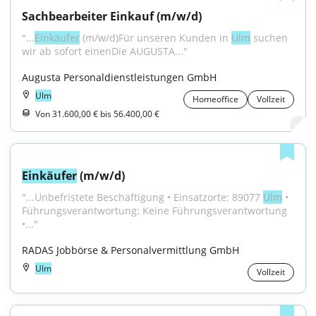
Sachbearbeiter Einkauf (m/w/d)
"...
Einkäufer
 (m/w/d)Für unseren Kunden in 
Ulm
 suchen 
wir ab sofort einenDie AUGUSTA..."
Augusta Personaldienstleistungen GmbH
Ulm
Homeoffice
Vollzeit
Von 31.600,00 € bis 56.400,00 €
Einkäufer
 (m/w/d)
"...Unbefristete Beschäftigung • Einsatzorte: 89077 
Ulm
 • 
Führungsverantwortung: Keine Führungsverantwortung 
•..."
RADAS Jobbörse & Personalvermittlung GmbH
Ulm
Vollzeit