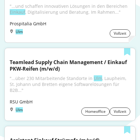
"...und schaffen innovativen Lösungen in den Bereichen 
Einkauf
, Digitalisierung und Beratung. Im Rahmen..."
Prospitalia GmbH
Ulm
Vollzeit
Teamlead Supply Chain Management / Einkauf 
PKW-Reifen (m/w/d)
"...über 230 Mitarbeitende Standorte in 
Ulm
, Laupheim, 
St. Johann und Bretten eigene Softwarelösungen für 
B2B..."
RSU GmbH
Ulm
Homeoffice
Vollzeit