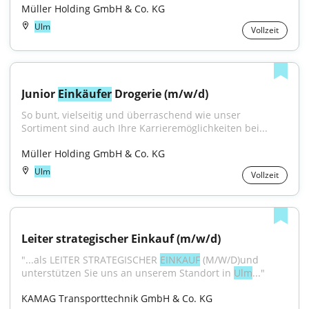
Müller Holding GmbH & Co. KG
Ulm
Vollzeit
Junior 
Einkäufer
 Drogerie (m/w/d)
So bunt, vielseitig und überraschend wie unser 
Sortiment sind auch Ihre Karrieremöglichkeiten bei...
Müller Holding GmbH & Co. KG
Ulm
Vollzeit
Leiter strategischer Einkauf (m/w/d)
"...als LEITER STRATEGISCHER 
EINKAUF
 (M/W/D)und 
unterstützen Sie uns an unserem Standort in 
Ulm
..."
KAMAG Transporttechnik GmbH & Co. KG