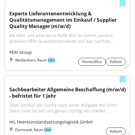
Experte Lieferantenentwicklung & 
Qualitätsmanagement im Einkauf / Supplier 
Quality Manager (m/w/d)
## Über uns und deine Rolle Bist du bereit, unsere 
globalen PERI Qualitätsstandards auf das nächste...
PERI Group
Weißenhorn, Raum
Ulm
Homeoffice
Vollzeit
Sachbearbeiter Allgemeine Beschaffung (m/w/d) 
- befristet für 1 Jahr
Über unsAuf der Suche nach einer Aufgabe mit Sinn? 
Dann sind Sie bei uns genau richtig! Als starker...
HIL Heeresinstandsetzungslogistik GmbH
Dornstadt, Raum
Ulm
Vollzeit