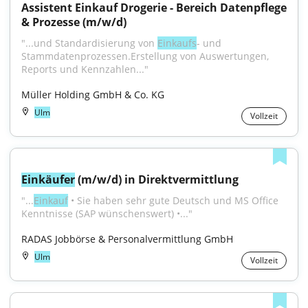
Assistent Einkauf Drogerie - Bereich Datenpflege 
& Prozesse (m/w/d)
"...und Standardisierung von 
Einkaufs
- und 
Stammdatenprozessen.Erstellung von Auswertungen, 
Reports und Kennzahlen..."
Müller Holding GmbH & Co. KG
Ulm
Vollzeit
Einkäufer
 (m/w/d) in Direktvermittlung
"...
Einkauf
 • Sie haben sehr gute Deutsch und MS Office 
Kenntnisse (SAP wünschenswert) •..."
RADAS Jobbörse & Personalvermittlung GmbH
Ulm
Vollzeit