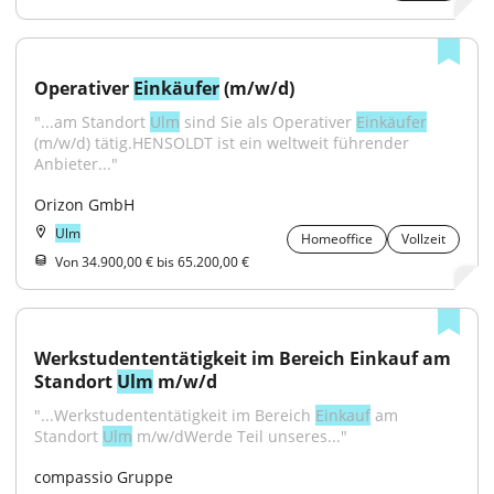
Operativer 
Einkäufer
 (m/w/d)
"...am Standort 
Ulm
 sind Sie als Operativer 
Einkäufer
(m/w/d) tätig.HENSOLDT ist ein weltweit führender 
Anbieter..."
Orizon GmbH
Ulm
Homeoffice
Vollzeit
Von 34.900,00 € bis 65.200,00 €
Werkstudententätigkeit im Bereich Einkauf am 
Standort 
Ulm
 m/w/d
"...Werkstudententätigkeit im Bereich 
Einkauf
 am 
Standort 
Ulm
 m/w/dWerde Teil unseres..."
compassio Gruppe