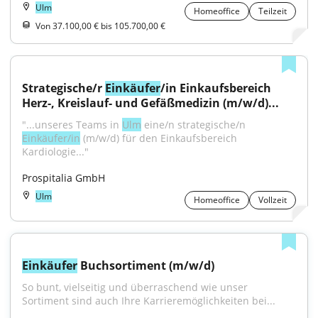
Ulm
Homeoffice
Teilzeit
Von 37.100,00 € bis 105.700,00 €
Strategische/r 
Einkäufer
/in Einkaufsbereich 
Herz-, Kreislauf- und Gefäßmedizin (m/w/d)...
"...unseres Teams in 
Ulm
 eine/n strategische/n 
Einkäufer/in
 (m/w/d) für den Einkaufsbereich 
Kardiologie..."
Prospitalia GmbH
Ulm
Homeoffice
Vollzeit
Einkäufer
 Buchsortiment (m/w/d)
So bunt, vielseitig und überraschend wie unser 
Sortiment sind auch Ihre Karrieremöglichkeiten bei...