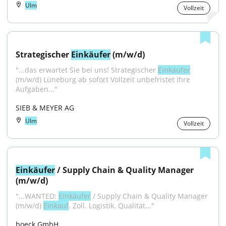
Ulm
Vollzeit
Strategischer 
Einkäufer
 (m/w/d)
"...das erwartet Sie bei uns! Strategischer 
Einkäufer
(m/w/d) Lüneburg ab sofort Vollzeit unbefristet Ihre 
Aufgaben..."
SIEB & MEYER AG
Ulm
Vollzeit
Einkäufer
 / Supply Chain & Quality Manager 
(m/w/d)
"...WANTED: 
Einkäufer
 / Supply Chain & Quality Manager 
(m/w/d) 
Einkauf
. Zoll. Logistik. Qualität..."
boeck GmbH