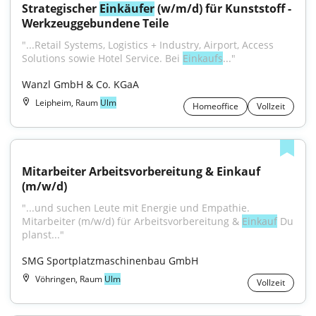
Strategischer 
Einkäufer
 (w/m/d) für Kunststoff - 
Werkzeuggebundene Teile
"...Retail Systems, Logistics + Industry, Airport, Access 
Solutions sowie Hotel Service. Bei 
Einkaufs
..."
Wanzl GmbH & Co. KGaA
Leipheim, Raum
Ulm
Homeoffice
Vollzeit
Mitarbeiter Arbeitsvorbereitung & Einkauf 
(m/w/d)
"...und suchen Leute mit Energie und Empathie. 
Mitarbeiter (m/w/d) für Arbeitsvorbereitung & 
Einkauf
 Du 
planst..."
SMG Sportplatzmaschinenbau GmbH
Vöhringen, Raum
Ulm
Vollzeit