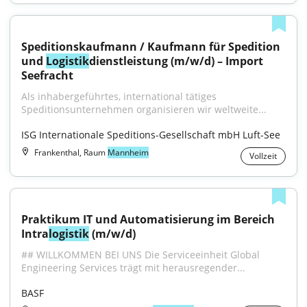
Speditionskaufmann / Kaufmann für Spedition 
und 
Logistik
dienstleistung (m/w/d) – Import 
Seefracht
Als inhabergeführtes, international tätiges 
Speditionsunternehmen organisieren wir weltweite...
ISG Internationale Speditions-Gesellschaft mbH Luft-See
Frankenthal, Raum
Mannheim
Vollzeit
Praktikum IT und Automatisierung im Bereich 
Intra
logistik
 (m/w/d)
## WILLKOMMEN BEI UNS Die Serviceeinheit Global 
Engineering Services trägt mit herausregender...
BASF