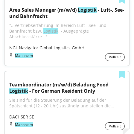
Area Sales Manager (m/w/d) 
Logistik
 - Luft-, See- 
und Bahnfracht
"...Vertriebserfahrung im Bereich Luft-, See- und 
Bahnfracht bzw. 
Logistik
. - Ausgeprägte 
Abschlussstärke..."
NGL Navigator Global Logistics GmbH
Mannheim
Vollzeit
Teamkoordinator (m/w/d) Beladung Food 
Logistik
 - For German Resident Only
Sie sind für die Steuerung der Beladung auf der 
Spätschicht (12 - 20 Uhr) zuständig und stellen die...
DACHSER SE
Mannheim
Vollzeit