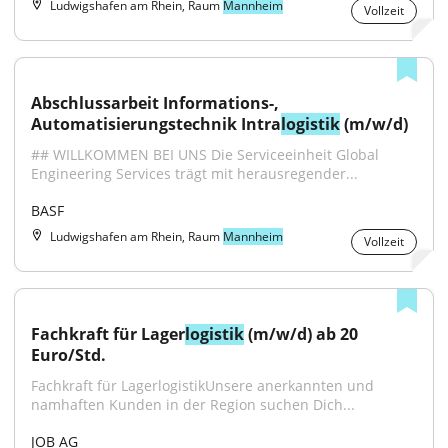
Ludwigshafen am Rhein, Raum
Mannheim
Vollzeit
Abschlussarbeit Informations-, 
Automatisierungstechnik Intra
logistik
 (m/w/d)
## WILLKOMMEN BEI UNS Die Serviceeinheit Global 
Engineering Services trägt mit herausregender...
BASF
Ludwigshafen am Rhein, Raum
Mannheim
Vollzeit
Fachkraft für Lager
logistik
 (m/w/d) ab 20 
Euro/Std.
Fachkraft für LagerlogistikUnsere anerkannten und 
namhaften Kunden in der Region suchen Dich...
JOB AG