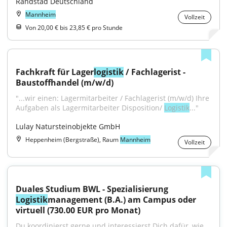
Randstad Deutschland
Mannheim
Vollzeit
Von 20,00 € bis 23,85 € pro Stunde
Fachkraft für Lager
logistik
 / Fachlagerist - 
Baustoffhandel (m/w/d)
"...wir einen: Lagermitarbeiter / Fachlagerist (m/w/d) Ihre 
Aufgaben als Lagermitarbeiter Disposition/ 
Logistik
..."
Lulay Natursteinobjekte GmbH
Heppenheim (Bergstraße), Raum
Mannheim
Vollzeit
Duales Studium BWL - Spezialisierung 
Logistik
management (B.A.) am Campus oder 
virtuell (730.00 EUR pro Monat)
Du koordinierst gerne und interessierst Dich dafür, wie 