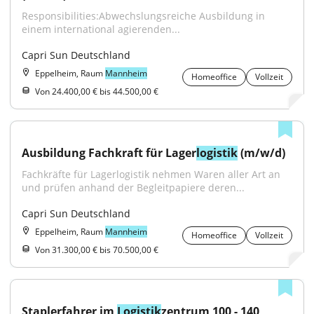
Responsibilities:Abwechslungsreiche Ausbildung in 
einem international agierenden...
Capri Sun Deutschland
Eppelheim, Raum
Mannheim
Homeoffice
Vollzeit
Von 24.400,00 € bis 44.500,00 €
Ausbildung Fachkraft für Lager
logistik
 (m/w/d)
Fachkräfte für Lagerlogistik nehmen Waren aller Art an 
und prüfen anhand der Begleitpapiere deren...
Capri Sun Deutschland
Eppelheim, Raum
Mannheim
Homeoffice
Vollzeit
Von 31.300,00 € bis 70.500,00 €
Staplerfahrer im 
Logistik
zentrum 100 - 140 