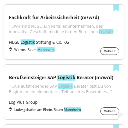
Fachkraft für Arbeitssicherheit (m/w/d)
"...Wir sind FIEGE. Ein Familienunternehmen, das 
innovative Geschäftsmodelle in den Bereichen 
Logistik
..."
FIEGE 
Logistik
 Stiftung & Co. KG
Worms, Raum
Mannheim
Vollzeit
Berufseinsteiger SAP-
Logistik
 Berater (m/w/d)
"...Als aufstrebender SAP-
Logistik
-Berater bist Du von 
Beginn an ein elementarer Teil unseres Ensembles..."
LogiPlus Group
Ludwigshafen am Rhein, Raum
Mannheim
Vollzeit