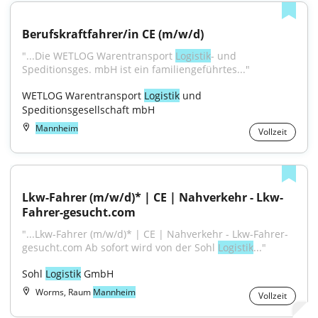
Berufskraftfahrer/in CE (m/w/d)
"...Die WETLOG Warentransport 
Logistik
- und 
Speditionsges. mbH ist ein familiengeführtes..."
WETLOG Warentransport 
Logistik
 und 
Speditionsgesellschaft mbH
Mannheim
Vollzeit
Lkw-Fahrer (m/w/d)* | CE | Nahverkehr - Lkw-
Fahrer-gesucht.com
"...Lkw-Fahrer (m/w/d)* | CE | Nahverkehr - Lkw-Fahrer-
gesucht.com Ab sofort wird von der Sohl 
Logistik
..."
Sohl 
Logistik
 GmbH
Worms, Raum
Mannheim
Vollzeit