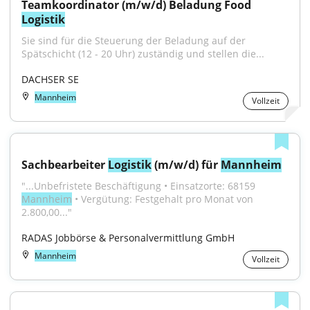
Teamkoordinator (m/w/d) Beladung Food 
Logistik
Sie sind für die Steuerung der Beladung auf der 
Spätschicht (12 - 20 Uhr) zuständig und stellen die...
DACHSER SE
Mannheim
Vollzeit
Sachbearbeiter 
Logistik
 (m/w/d) für 
Mannheim
"...Unbefristete Beschäftigung • Einsatzorte: 68159 
Mannheim
 • Vergütung: Festgehalt pro Monat von 
2.800,00..."
RADAS Jobbörse & Personalvermittlung GmbH
Mannheim
Vollzeit