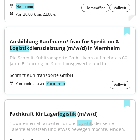
Mannheim
Homeoffice
Vollzeit
Von 20,00 € bis 22,00 €
Ausbildung Kaufmann/-frau für Spedition & 
Logistik
dienstleistung (m/w/d) in Viernheim
Die Schmitt-Kühltransporte GmbH kann auf mehr als 60 
Jahre Erfahrung im Speditionsgewerbe und im...
Schmitt Kühltransporte GmbH
Viernheim, Raum
Mannheim
Vollzeit
Fachkraft für Lager
logistik
 (m/w/d)
"...wir einen Mitarbeiter für die 
Logistik
, der seine 
Talente einsetzen und etwas bewegen möchte. Finden..."