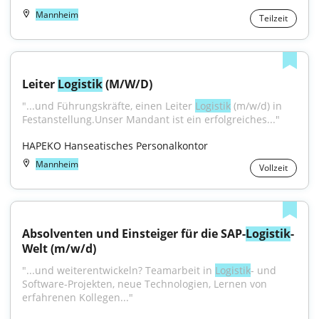
Mannheim
Teilzeit
Leiter 
Logistik
 (M/W/D)
"...und Führungskräfte, einen Leiter 
Logistik
 (m/w/d) in 
Festanstellung.Unser Mandant ist ein erfolgreiches..."
HAPEKO Hanseatisches Personalkontor
Mannheim
Vollzeit
Absolventen und Einsteiger für die SAP-
Logistik
-
Welt (m/w/d)
"...und weiterentwickeln? Teamarbeit in 
Logistik
- und 
Software-Projekten, neue Technologien, Lernen von 
erfahrenen Kollegen..."