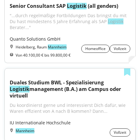
Senior Consultant SAP 
Logistik
 (all genders)
"...durch regelmäßige Fortbildungen Das bringst du mit 
Du hast mindestens 5 Jahre Erfahrung als SAP 
Logistik
Berater..."
Quanto Solutions GmbH
Heidelberg, Raum
Mannheim
Homeoffice
Vollzeit
Von 40.100,00 € bis 99.800,00 €
Duales Studium BWL - Spezialisierung 
Logistik
management (B.A.) am Campus oder 
virtuell
Du koordinierst gerne und interessierst Dich dafür, wie 
Waren effizient von A nach B kommen? Dann...
IU Internationale Hochschule
Mannheim
Vollzeit