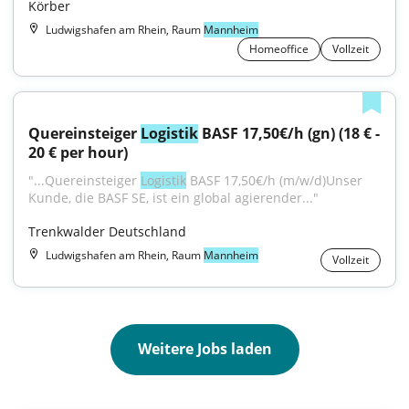
Körber
Ludwigshafen am Rhein, Raum
Mannheim
Homeoffice
Vollzeit
Quereinsteiger 
Logistik
 BASF 17,50€/h (gn) (18 € - 
20 € per hour)
"...Quereinsteiger 
Logistik
 BASF 17,50€/h (m/w/d)Unser 
Kunde, die BASF SE, ist ein global agierender..."
Trenkwalder Deutschland
Ludwigshafen am Rhein, Raum
Mannheim
Vollzeit
Weitere Jobs laden