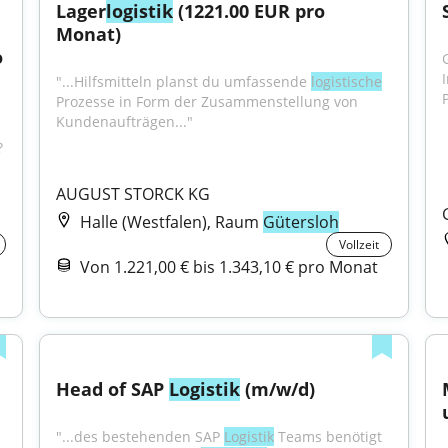
Lager
logistik
 (1221.00 EUR pro 
Monat)
 
"...Hilfsmitteln planst du umfassende 
logistische
Prozesse in Form der Zusammenstellung von 
Kundenaufträgen..."
 
AUGUST STORCK KG
Halle (Westfalen), Raum
Gütersloh
Vollzeit
Von 1.221,00 € bis 1.343,10 € pro Monat
Head of SAP 
Logistik
 (m/w/d)
"...des bestehenden SAP 
Logistik
 Teams benötigt 