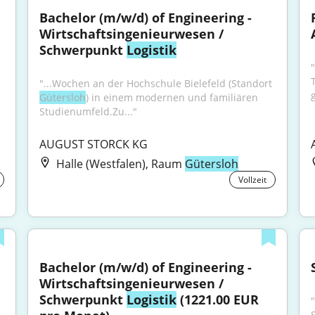
Bachelor (m/w/d) of Engineering - 
Wirtschaftsingenieurwesen / 
Schwerpunkt 
Logistik
"...Wochen an der Hochschule Bielefeld (Standort 
g
Gütersloh
) in einem modernen und familiären 
Studienumfeld.Zu..."
AUGUST STORCK KG
Halle (Westfalen), Raum
Gütersloh
Vollzeit
Bachelor (m/w/d) of Engineering - 
Wirtschaftsingenieurwesen / 
Schwerpunkt 
Logistik
 (1221.00 EUR 