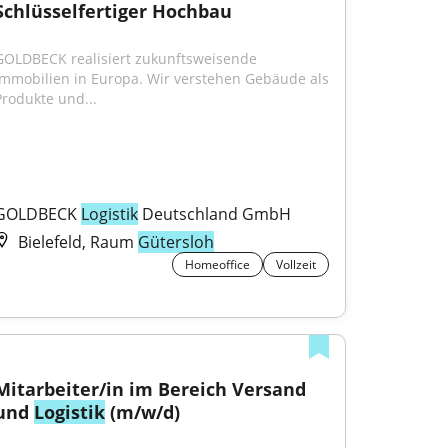
Schlüsselfertiger Hochbau
GOLDBECK realisiert zukunftsweisende 
Immobilien in Europa. Wir verstehen Gebäude als 
Produkte und...
GOLDBECK 
Logistik
 Deutschland GmbH
Bielefeld, Raum
Gütersloh
Homeoffice
Vollzeit
Mitarbeiter/in im Bereich Versand 
und 
Logistik
 (m/w/d)