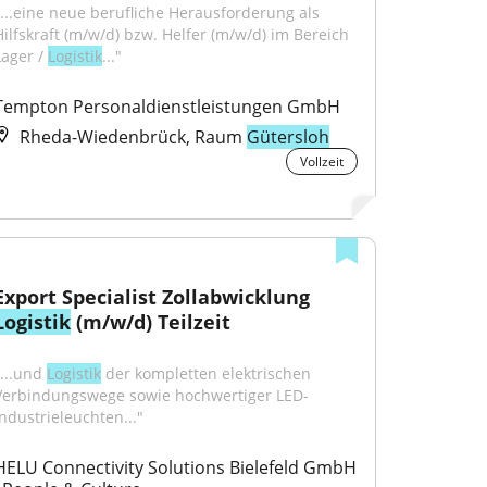
"...eine neue berufliche Herausforderung als 
Hilfskraft (m/w/d) bzw. Helfer (m/w/d) im Bereich 
ager / 
Logistik
..."
Tempton Personaldienstleistungen GmbH
Rheda-Wiedenbrück, Raum
Gütersloh
Vollzeit
Export Specialist Zollabwicklung 
Logistik
 (m/w/d) Teilzeit
...und 
Logistik
 der kompletten elektrischen 
Verbindungswege sowie hochwertiger LED-
Industrieleuchten..."
HELU Connectivity Solutions Bielefeld GmbH 