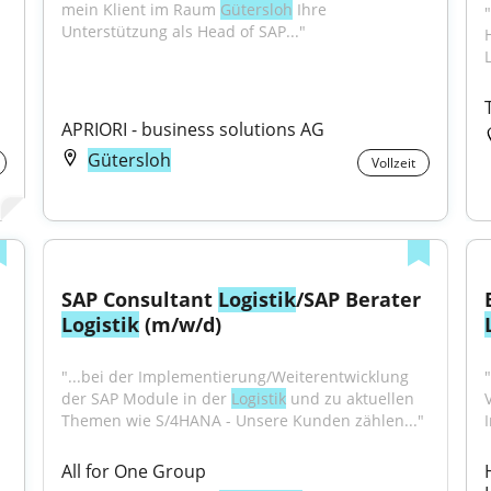
mein Klient im Raum 
Gütersloh
 Ihre 
Unterstützung als Head of SAP..."
L
APRIORI - business solutions AG
Gütersloh
Vollzeit
SAP Consultant 
Logistik
/SAP Berater 
Logistik
 (m/w/d)
"...bei der Implementierung/Weiterentwicklung 
"
der SAP Module in der 
Logistik
 und zu aktuellen 
Themen wie S/4HANA - Unsere Kunden zählen..."
All for One Group