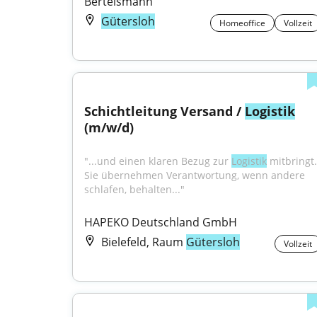
Bertelsmann
Gütersloh
Homeoffice
Vollzeit
Schichtleitung Versand / 
Logistik
(m/w/d)
"...und einen klaren Bezug zur 
Logistik
 mitbringt. 
Sie übernehmen Verantwortung, wenn andere 
schlafen, behalten..."
HAPEKO Deutschland GmbH
Bielefeld, Raum
Gütersloh
Vollzeit