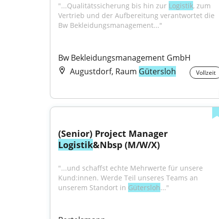
"...Qualitätssicherung bis hin zur 
Logistik
, zum 
Vertrieb und der Aufbereitung verantwortet die 
Bw Bekleidungsmanagement..."
Bw Bekleidungsmanagement GmbH
Augustdorf, Raum
Gütersloh
Vollzeit
(Senior) Project Manager 
Logistik
&Nbsp (M/W/X)
"...und schaffst echte Mehrwerte für unsere 
Kund:innen. Werde Teil unseres Teams an 
unserem Standort in 
Gütersloh
..."