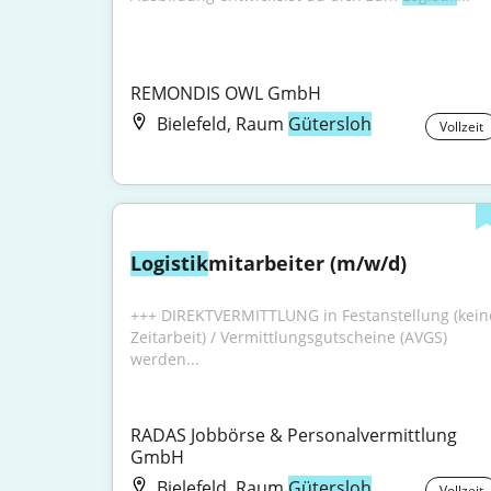
REMONDIS OWL GmbH
Bielefeld, Raum
Gütersloh
Vollzeit
Logistik
mitarbeiter (m/w/d)
+++ DIREKTVERMITTLUNG in Festanstellung (keine
Zeitarbeit) / Vermittlungsgutscheine (AVGS) 
werden...
RADAS Jobbörse & Personalvermittlung 
GmbH
Bielefeld, Raum
Gütersloh
Vollzeit