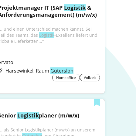
Projektmanager IT (SAP 
Logistik
 & 
Anforderungsmanagement) (m/w/x)
"...und einen Unterschied machen kannst. Sei 
Teil des Teams, das 
Logistik
-Exzellenz liefert und 
lobale Lieferketten..."
Arvato
Harsewinkel, Raum
Gütersloh
Homeoffice
Vollzeit
Senior 
Logistik
planer (m/w/x)
"...als Senior Logistikplaner (m/w/x) an unserem 
Standort in 
Gütersloh
 und übernimm 