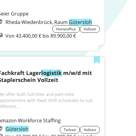
Seier Gruppe
Rheda-Wiedenbrück, Raum
Gütersloh
Homeoffice
Vollzeit
Von 43.400,00 € bis 89.900,00 €
Fachkraft Lager
logistik
 m/w/d mit 
Staplerschein Vollzeit
We offer both full-time and part-time 
opportunities with fixed shift schedules to suit 
ifferent...
Amazon Workforce Staffing
Gütersloh
Teilzeit
Vollzeit