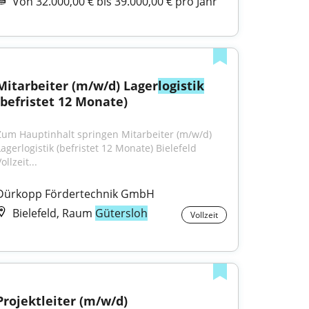
Von 32.000,00 € bis 39.000,00 € pro Jahr
Mitarbeiter (m/w/d) Lager
logistik
(befristet 12 Monate)
Zum Hauptinhalt springen Mitarbeiter (m/w/d) 
agerlogistik (befristet 12 Monate) Bielefeld 
ollzeit...
Dürkopp Fördertechnik GmbH
Bielefeld, Raum
Gütersloh
Vollzeit
Projektleiter (m/w/d) 