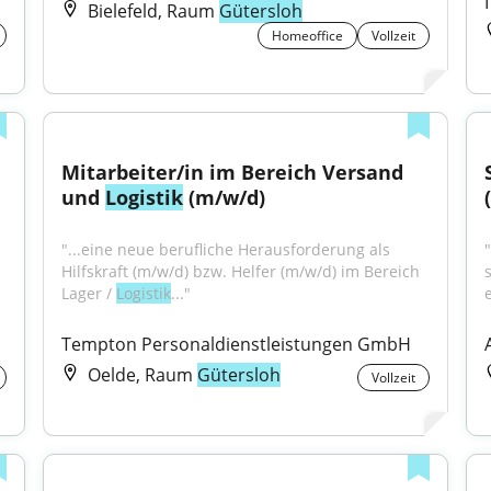
Bielefeld, Raum
Gütersloh
Homeoffice
Vollzeit
Mitarbeiter/in im Bereich Versand 
und 
Logistik
 (m/w/d)
"...eine neue berufliche Herausforderung als 
Hilfskraft (m/w/d) bzw. Helfer (m/w/d) im Bereich 
Lager / 
Logistik
..."
Tempton Personaldienstleistungen GmbH
Oelde, Raum
Gütersloh
Vollzeit