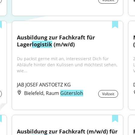
Ausbildung zur Fachkraft für 
Lager
logistik
 (m/w/d)
Du packst gerne mit an, interessierst Dich für 
Abläufe hinter den Kulissen und möchtest sehen, 
L
wie...
V
JAB JOSEF ANSTOETZ KG
Bielefeld, Raum
Gütersloh
Vollzeit
Ausbildung zur Fachkraft (m/w/d) für 