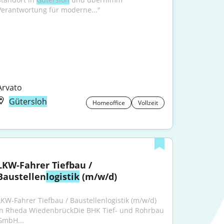
Verantwortung für moderne..."
Arvato
Gütersloh
Homeoffice
Vollzeit
LKW-Fahrer Tiefbau / 
Baustellen
logistik
 (m/w/d)
LKW-Fahrer Tiefbau / Baustellenlogistik (m/w/d) 
in Rheda WiedenbrückDie BHK Tief- und Rohrbau 
GmbH...