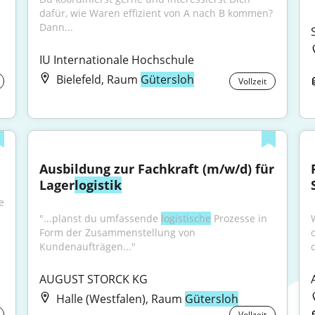
dafür, wie Waren effizient von A nach B kommen? 
Dann...
IU Internationale Hochschule
Bielefeld, Raum
Gütersloh
Vollzeit
Ausbildung zur Fachkraft (m/w/d) für 
Lager
logistik
 
"...planst du umfassende 
logistische
 Prozesse in 
Form der Zusammenstellung von 
Kundenaufträgen..."
d
AUGUST STORCK KG
Halle (Westfalen), Raum
Gütersloh
Vollzeit