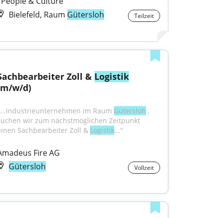
I People & Culture
Bielefeld, Raum
Gütersloh
Teilzeit
Sachbearbeiter Zoll & 
Logistik
(m/w/d)
"...Industrieunternehmen im Raum 
Gütersloh
 , 
suchen wir zum nächstmöglichen Zeitpunkt 
einen Sachbearbeiter Zoll & 
Logistik
..."
Amadeus Fire AG
Gütersloh
Vollzeit