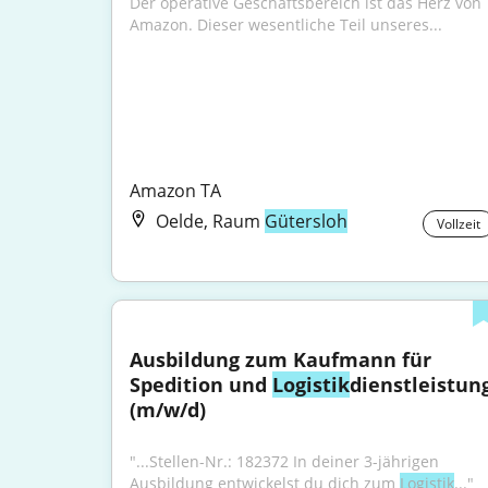
Der operative Geschäftsbereich ist das Herz von 
Amazon. Dieser wesentliche Teil unseres...
Amazon TA
Oelde, Raum
Gütersloh
Vollzeit
Ausbildung zum Kaufmann für 
Spedition und 
Logistik
dienstleistung
(m/w/d)
"...Stellen-Nr.: 182372 In deiner 3-jährigen 
Ausbildung entwickelst du dich zum 
Logistik
..."