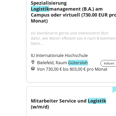
Spezialisierung 
Logistik
management (B.A.) am 
Campus oder virtuell (730.00 EUR pro
Monat)
Du koordinierst gerne und interessierst Dich 
dafür, wie Waren effizient von A nach B kommen?
Dann...
IU Internationale Hochschule
Bielefeld, Raum
Gütersloh
Vollzeit
Von 730,00 € bis 803,00 € pro Monat
Mitarbeiter Service und 
Logistik
(w/m/d)