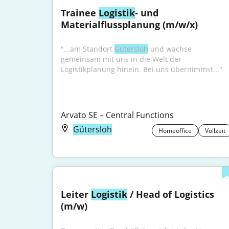
Trainee 
Logistik
- und 
Materialflussplanung (m/w/x)
"...am Standort 
Gütersloh
 und wachse 
gemeinsam mit uns in die Welt der 
Logistikplanung hinein. Bei uns übernimmst..."
Arvato SE – Central Functions
Gütersloh
Homeoffice
Vollzeit
Leiter 
Logistik
 / Head of Logistics 
(m/w)