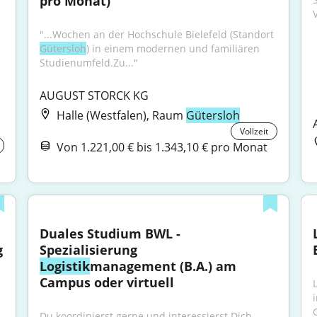
pro Monat)
"...Wochen an der Hochschule Bielefeld (Standort 
Gütersloh
) in einem modernen und familiären 
Studienumfeld.Zu..."
AUGUST STORCK KG
Halle (Westfalen), Raum
Gütersloh
Vollzeit
Von 1.221,00 € bis 1.343,10 € pro Monat
Duales Studium BWL - 
 
Spezialisierung 
Logistik
management (B.A.) am 
Campus oder virtuell
Du koordinierst gerne und interessierst Dich 