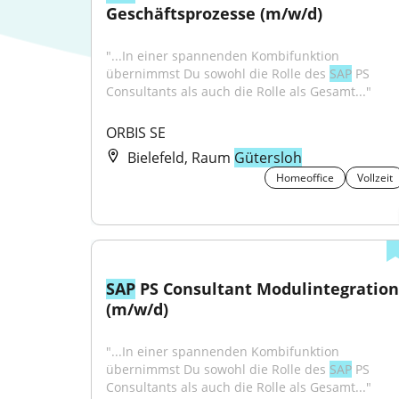
Geschäftsprozesse (m/w/d)
"...In einer spannenden Kombifunktion 
übernimmst Du sowohl die Rolle des 
SAP
 PS 
Consultants als auch die Rolle als Gesamt..."
ORBIS SE
Bielefeld, Raum
Gütersloh
Homeoffice
Vollzeit
SAP
 PS Consultant Modulintegration 
(m/w/d)
"...In einer spannenden Kombifunktion 
übernimmst Du sowohl die Rolle des 
SAP
 PS 
Consultants als auch die Rolle als Gesamt..."