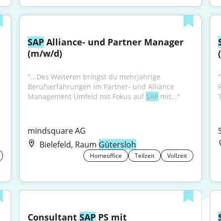
SAP
 Alliance- und Partner Manager 
(m/w/d)
"...Des Weiteren bringst du mehrjährige 
Berufserfahrungen im Partner- und Alliance 
Management Umfeld mit Fokus auf 
SAP
 mit..."
mindsquare AG
Bielefeld, Raum
Gütersloh
Homeoffice
Teilzeit
Vollzeit
Consultant 
SAP
 PS mit 