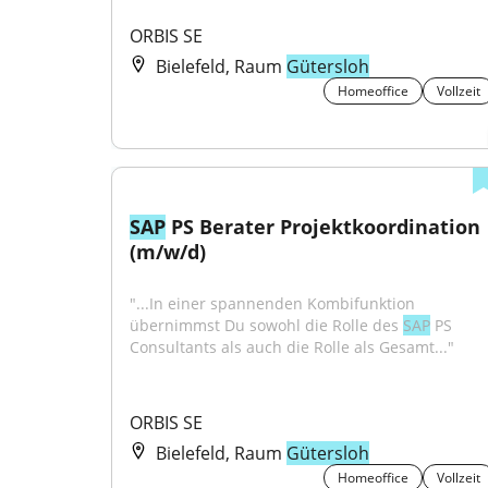
ORBIS SE
Bielefeld, Raum
Gütersloh
Homeoffice
Vollzeit
SAP
 PS Berater Projektkoordination 
(m/w/d)
"...In einer spannenden Kombifunktion 
übernimmst Du sowohl die Rolle des 
SAP
 PS 
Consultants als auch die Rolle als Gesamt..."
ORBIS SE
Bielefeld, Raum
Gütersloh
Homeoffice
Vollzeit