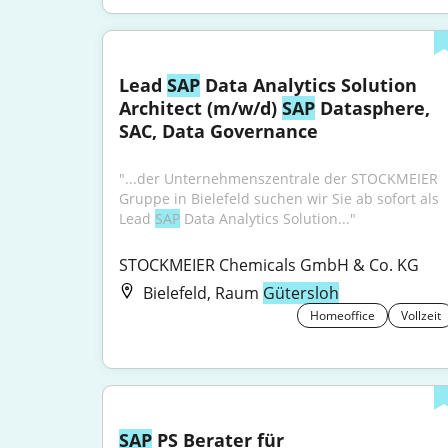
Lead 
SAP
 Data Analytics Solution 
Architect (m/w/d) 
SAP
 Datasphere, 
SAC, Data Governance
"...der Unternehmenszentrale der STOCKMEIER 
Gruppe in Bielefeld suchen wir Sie ab sofort als 
Lead 
SAP
 Data Analytics Solution..."
STOCKMEIER Chemicals GmbH & Co. KG
Bielefeld, Raum
Gütersloh
Homeoffice
Vollzeit
SAP
 PS Berater für 