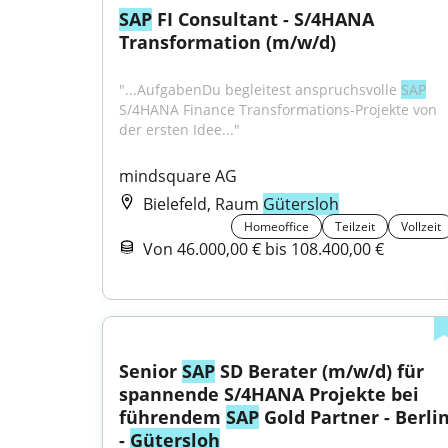
SAP
 FI Consultant - S/4HANA 
Transformation (m/w/d)
"...AufgabenDu begleitest anspruchsvolle 
SAP
S/4HANA Finance Transformations-Projekte von 
der ersten Idee..."
mindsquare AG
Bielefeld, Raum
Gütersloh
Homeoffice
Teilzeit
Vollzeit
Von 46.000,00 € bis 108.400,00 €
Senior 
SAP
 SD Berater (m/w/d) für 
spannende S/4HANA Projekte bei 
führendem 
SAP
 Gold Partner - Berlin
- 
Gütersloh