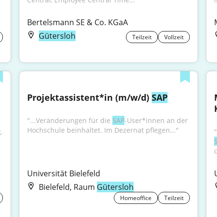
Bertelsmann SE & Co. KGaA
Gütersloh
Teilzeit
Vollzeit
Projektassistent*in (m/w/d) 
SAP
"...Veränderungen für die 
SAP
-User*innen an der 
Hochschule beinhaltet. Im Dezernat pflegen..."
 
Universität Bielefeld
Bielefeld, Raum
Gütersloh
Homeoffice
Teilzeit