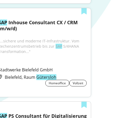
SAP
 Inhouse Consultant CX / CRM 
(m/w/d)
"...sichere und moderne IT-Infrastruktur. Vom 
Rechenzentrumsbetrieb bis zur 
SAP
 S/4HANA 
Transformation..."
Stadtwerke Bielefeld GmbH
Bielefeld, Raum
Gütersloh
Homeoffice
Vollzeit
SAP
 PS Consultant für Digitalisierung 