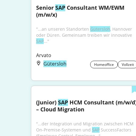
Senior 
SAP
 Consultant WM/EWM 
(m/w/x)
"...an unseren Standorten 
Gütersloh
, Hannover 
oder Düren. Gemeinsam treiben wir innovative 
SAP
..."
Arvato
Gütersloh
Homeoffice
Vollzeit
(Junior) 
SAP
 HCM Consultant (m/w/d)
– Cloud Migration
"...der Integration und Migration zwischen HCM 
On-Premise-Systemen und 
SAP
 SuccessFactors 
(Employee Central, Employee..."