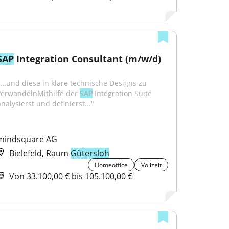
SAP
 Integration Consultant (m/w/d)
"...und diese in klare technische Designs zu 
verwandelnMithilfe der 
SAP
 Integration Suite 
nalysierst und definierst..."
mindsquare AG
Bielefeld, Raum
Gütersloh
Homeoffice
Vollzeit
Von 33.100,00 € bis 105.100,00 €