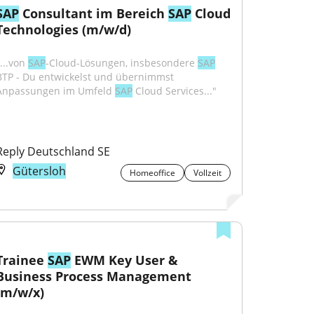
SAP
 Consultant im Bereich 
SAP
 Cloud 
Technologies (m/w/d)
...von 
SAP
-Cloud-Lösungen, insbesondere 
SAP
BTP - Du entwickelst und übernimmst 
Anpassungen im Umfeld 
SAP
 Cloud Services..."
Reply Deutschland SE
Gütersloh
Homeoffice
Vollzeit
Trainee 
SAP
 EWM Key User & 
Business Process Management 
(m/w/x)