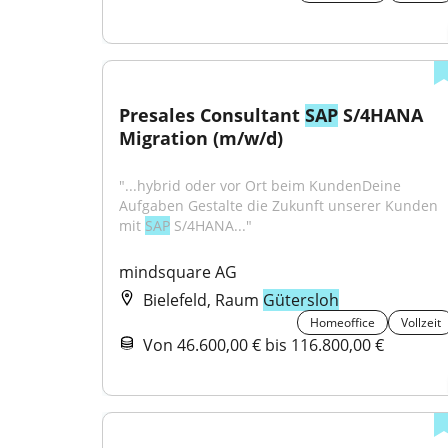
Presales Consultant 
SAP
 S/4HANA 
Migration (m/w/d)
"...hybrid oder vor Ort beim KundenDeine 
Aufgaben Gestalte die Zukunft unserer Kunden 
mit 
SAP
 S/4HANA..."
mindsquare AG
Bielefeld, Raum
Gütersloh
Homeoffice
Vollzeit
Von 46.600,00 € bis 116.800,00 €