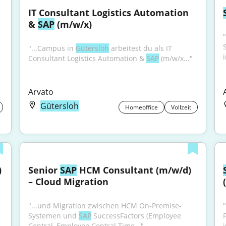
IT Consultant Logistics Automation 
& 
SAP
 (m/w/x)
"...Campus in 
Gütersloh
 arbeitest du als IT 
Consultant Logistics Automation & 
SAP
 (m/w/x..."
Arvato
Gütersloh
Homeoffice
Vollzeit
 
Senior 
SAP
 HCM Consultant (m/w/d) 
– Cloud Migration
"...und Migration zwischen HCM On-Premise-
"
Systemen und 
SAP
 SuccessFactors (Employee 
Central, Employee Central Time..."