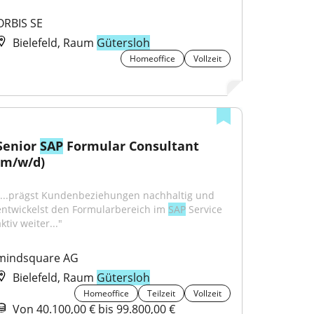
ORBIS SE
Bielefeld, Raum
Gütersloh
Homeoffice
Vollzeit
Senior 
SAP
 Formular Consultant 
(m/w/d)
"...prägst Kundenbeziehungen nachhaltig und 
entwickelst den Formularbereich im 
SAP
 Service 
ktiv weiter..."
mindsquare AG
Bielefeld, Raum
Gütersloh
Homeoffice
Teilzeit
Vollzeit
Von 40.100,00 € bis 99.800,00 €