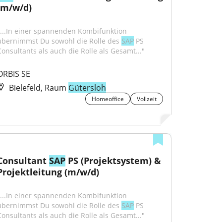
(m/w/d)
"...In einer spannenden Kombifunktion 
übernimmst Du sowohl die Rolle des 
SAP
 PS 
Consultants als auch die Rolle als Gesamt..."
ORBIS SE
Bielefeld, Raum
Gütersloh
Homeoffice
Vollzeit
Consultant 
SAP
 PS (Projektsystem) & 
Projektleitung (m/w/d)
"...In einer spannenden Kombifunktion 
übernimmst Du sowohl die Rolle des 
SAP
 PS 
Consultants als auch die Rolle als Gesamt..."