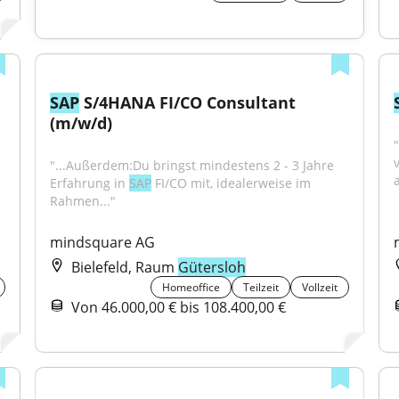
SAP
 S/4HANA FI/CO Consultant 
(m/w/d)
"...Außerdem:Du bringst mindestens 2 - 3 Jahre 
a
Erfahrung in 
SAP
 FI/CO mit, idealerweise im 
Rahmen..."
mindsquare AG
Bielefeld, Raum
Gütersloh
Homeoffice
Teilzeit
Vollzeit
Von 46.000,00 € bis 108.400,00 €