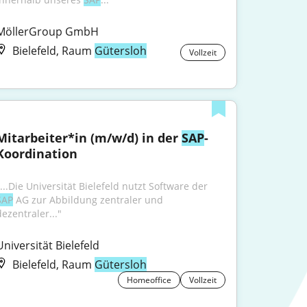
MöllerGroup GmbH
Bielefeld, Raum
Gütersloh
Vollzeit
Mitarbeiter*in (m/w/d) in der 
SAP
-
Koordination
"...Die Universität Bielefeld nutzt Software der 
SAP
 AG zur Abbildung zentraler und 
dezentraler..."
Universität Bielefeld
Bielefeld, Raum
Gütersloh
Homeoffice
Vollzeit