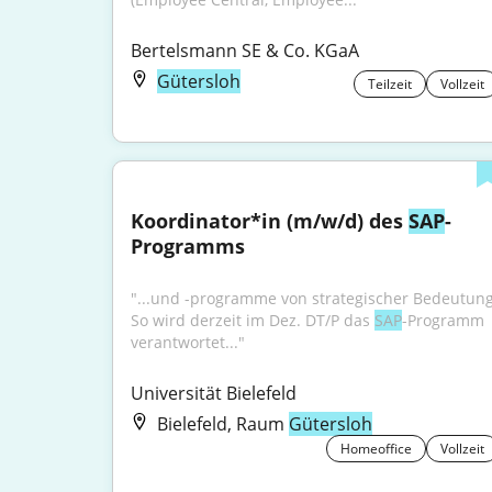
Bertelsmann SE & Co. KGaA
Gütersloh
Teilzeit
Vollzeit
Koordinator*in (m/w/d) des 
SAP
-
Programms
"...und -programme von strategischer Bedeutung.
So wird derzeit im Dez. DT/P das 
SAP
-Programm 
verantwortet..."
Universität Bielefeld
Bielefeld, Raum
Gütersloh
Homeoffice
Vollzeit