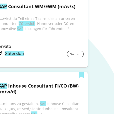
SAP
 Consultant WM/EWM (m/w/x)
"...wirst du Teil eines Teams, das an unseren 
Standorten 
Gütersloh
, Hannover oder Düren 
innovative 
SAP
‑Lösungen für führende..."
Arvato
Gütersloh
Vollzeit
SAP
 Inhouse Consultant FI/CO (BW) 
(m/w/d)
...mit uns zu gestalten. 
SAP
 Inhouse Consultant 
FI/CO (BW) (m/w/d)Sie sind Inhouse Consultant 
innerhalb unseres 
SAP
..."