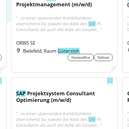
Projektmanagement (m/w/d)
"...In einer spannenden Kombifunktion 
übernimmst Du sowohl die Rolle des 
SAP
 PS 
Consultants als auch die Rolle als Gesamt..."
ORBIS SE
Bielefeld, Raum
Gütersloh
Homeoffice
Vollzeit
SAP
 Projektsystem Consultant 
Optimierung (m/w/d)
"...In einer spannenden Kombifunktion 
übernimmst Du sowohl die Rolle des 
SAP
 PS 
Consultants als auch die Rolle als Gesamt..."