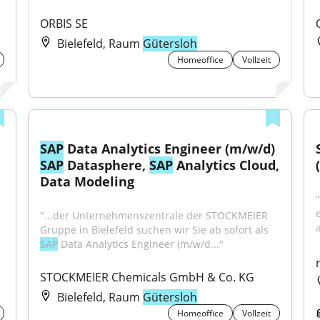
ORBIS SE
Bielefeld, Raum
Gütersloh
Homeoffice
Vollzeit
SAP
 Data Analytics Engineer (m/w/d) 
SAP
 Datasphere, 
SAP
 Analytics Cloud, 
Data Modeling
"...der Unternehmenszentrale der STOCKMEIER 
a
Gruppe in Bielefeld suchen wir Sie ab sofort als 
SAP
 Data Analytics Engineer (m/w/d..."
STOCKMEIER Chemicals GmbH & Co. KG
Bielefeld, Raum
Gütersloh
Homeoffice
Vollzeit