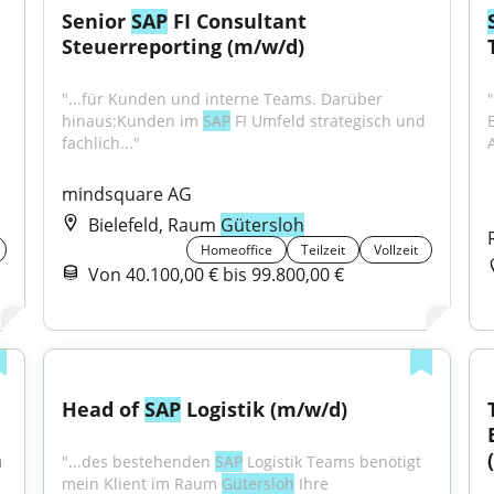
Senior 
SAP
 FI Consultant 
Steuerreporting (m/w/d)
"...für Kunden und interne Teams. Darüber 
"
hinaus:Kunden im 
SAP
 FI Umfeld strategisch und 
fachlich..."
mindsquare AG
Bielefeld, Raum
Gütersloh
Homeoffice
Teilzeit
Vollzeit
Von 40.100,00 € bis 99.800,00 €
Head of 
SAP
 Logistik (m/w/d)
 
"...des bestehenden 
SAP
 Logistik Teams benötigt 
mein Klient im Raum 
Gütersloh
 Ihre 