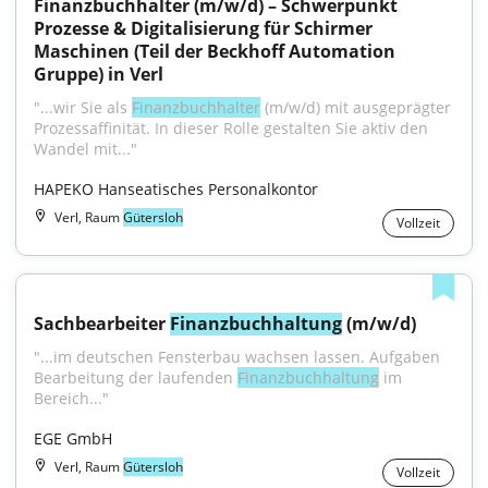
Finanzbuchhalter (m/w/d) – Schwerpunkt 
Prozesse & Digitalisierung für Schirmer 
Maschinen (Teil der Beckhoff Automation 
Gruppe) in Verl
"...wir Sie als 
Finanzbuchhalter
 (m/w/d) mit ausgeprägter 
Prozessaffinität. In dieser Rolle gestalten Sie aktiv den 
Wandel mit..."
HAPEKO Hanseatisches Personalkontor
Verl, Raum
Gütersloh
Vollzeit
Sachbearbeiter 
Finanzbuchhaltung
 (m/w/d)
"...im deutschen Fensterbau wachsen lassen. Aufgaben 
Bearbeitung der laufenden 
Finanzbuchhaltung
 im 
Bereich..."
EGE GmbH
Verl, Raum
Gütersloh
Vollzeit