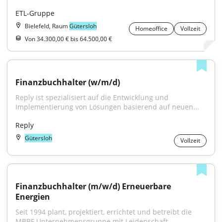
ETL-Gruppe
Bielefeld, Raum
Gütersloh
Homeoffice
Vollzeit
Von 34.300,00 € bis 64.500,00 €
Finanzbuchhalter (w/m/d)
Reply ist spezialisiert auf die Entwicklung und 
Implementierung von Lösungen basierend auf neuen...
Reply
Gütersloh
Vollzeit
Finanzbuchhalter (m/w/d) Erneuerbare 
Energien
Seit 1994 plant, projektiert, errichtet und betreibt die 
MBBF Unternehmensgruppe mit Leidenschaft...