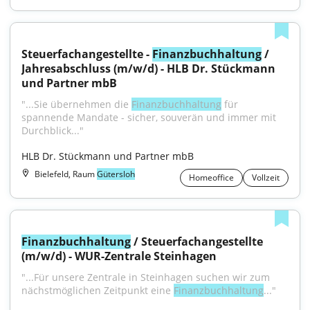
Steuerfachangestellte - 
Finanzbuchhaltung
 / 
Jahresabschluss (m/w/d) - HLB Dr. Stückmann 
und Partner mbB
"...Sie übernehmen die 
Finanzbuchhaltung
 für 
spannende Mandate - sicher, souverän und immer mit 
Durchblick..."
HLB Dr. Stückmann und Partner mbB
Bielefeld, Raum
Gütersloh
Homeoffice
Vollzeit
Finanzbuchhaltung
 / Steuerfachangestellte 
(m/w/d) - WUR-Zentrale Steinhagen
"...Für unsere Zentrale in Steinhagen suchen wir zum 
nächstmöglichen Zeitpunkt eine 
Finanzbuchhaltung
..."