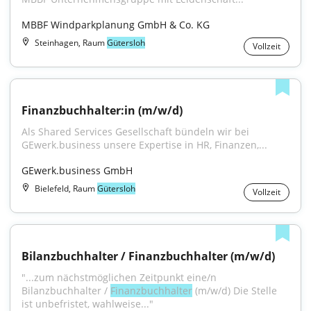
MBBF Windparkplanung GmbH & Co. KG
Steinhagen, Raum
Gütersloh
Vollzeit
Finanzbuchhalter:in (m/w/d)
Als Shared Services Gesellschaft bündeln wir bei 
GEwerk.business unsere Expertise in HR, Finanzen,...
GEwerk.business GmbH
Bielefeld, Raum
Gütersloh
Vollzeit
Bilanzbuchhalter / Finanzbuchhalter (m/w/d)
"...zum nächstmöglichen Zeitpunkt eine/n 
Bilanzbuchhalter / 
Finanzbuchhalter
 (m/w/d) Die Stelle 
ist unbefristet, wahlweise..."