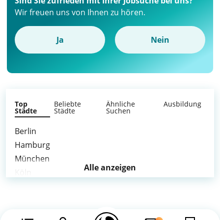
Sind Sie zufrieden mit Ihrer Jobsuche bei uns?
Wir freuen uns von Ihnen zu hören.
Ja
Nein
Top
Beliebte
Ähnliche
Ausbildung
Städte
Städte
Suchen
Berlin
Hamburg
München
Alle anzeigen
Köln
Frankfurt am Main
Stuttgart
Düsseldorf