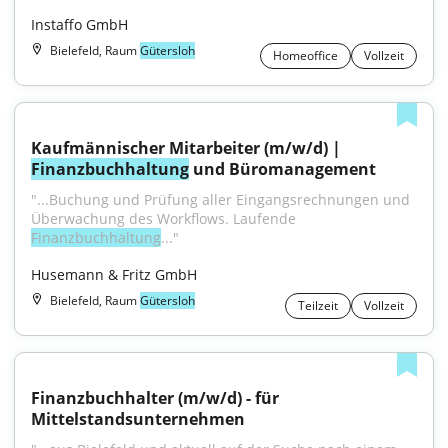
Instaffo GmbH
Bielefeld, Raum
Gütersloh
Homeoffice
Vollzeit
Kaufmännischer Mitarbeiter (m/w/d) | 
Finanzbuchhaltung
 und Büromanagement
"...Buchung und Prüfung aller Eingangsrechnungen und 
Überwachung des Workflows. Laufende 
Finanzbuchhaltung
..."
Husemann & Fritz GmbH
Bielefeld, Raum
Gütersloh
Teilzeit
Vollzeit
Finanzbuchhalter (m/w/d) - für 
Mittelstandsunternehmen