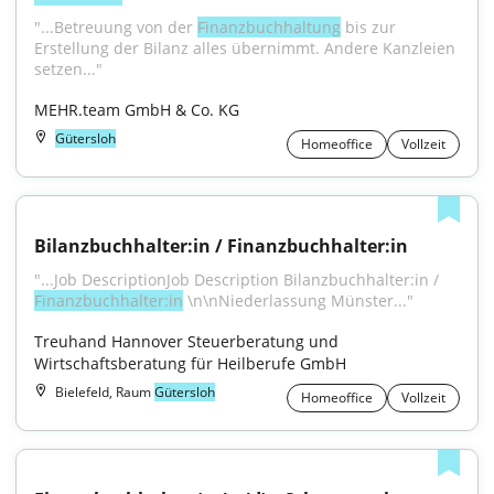
"...Betreuung von der 
Finanzbuchhaltung
 bis zur 
Erstellung der Bilanz alles übernimmt. Andere Kanzleien 
setzen..."
MEHR.team GmbH & Co. KG
Gütersloh
Homeoffice
Vollzeit
Bilanzbuchhalter:in / Finanzbuchhalter:in
"...Job DescriptionJob Description Bilanzbuchhalter:in / 
Finanzbuchhalter:in
 \n\nNiederlassung Münster..."
Treuhand Hannover Steuerberatung und 
Wirtschaftsberatung für Heilberufe GmbH
Bielefeld, Raum
Gütersloh
Homeoffice
Vollzeit