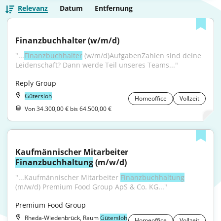
Relevanz
Datum
Entfernung
Finanzbuchhalter (w/m/d)
"...
Finanzbuchhalter
 (w/m/d)AufgabenZahlen sind deine 
Leidenschaft? Dann werde Teil unseres Teams..."
Reply Group
Gütersloh
Homeoffice
Vollzeit
Von 34.300,00 € bis 64.500,00 €
Kaufmännischer Mitarbeiter 
Finanzbuchhaltung
 (m/w/d)
"...Kaufmännischer Mitarbeiter 
Finanzbuchhaltung
(m/w/d) Premium Food Group ApS & Co. KG..."
Premium Food Group
Rheda-Wiedenbrück, Raum
Gütersloh
Homeoffice
Vollzeit