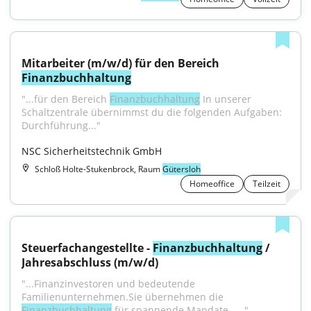
Mitarbeiter (m/w/d) für den Bereich 
Finanzbuchhaltung
"...für den Bereich 
Finanzbuchhaltung
 In unserer 
Schaltzentrale übernimmst du die folgenden Aufgaben: 
Durchführung..."
NSC Sicherheitstechnik GmbH
Schloß Holte-Stukenbrock, Raum
Gütersloh
Homeoffice
Teilzeit
Steuerfachangestellte - 
Finanzbuchhaltung
 / 
Jahresabschluss (m/w/d)
"...Finanzinvestoren und bedeutende 
Familienunternehmen.Sie übernehmen die 
Finanzbuchhaltung
 für spannende Mandate –..."