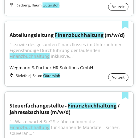
Rietberg, Raum
Gütersloh
Vollzeit
Abteilungsleitung 
Finanzbuchhaltung
 (m/w/d)
"...sowie des gesamten Finanzflusses im Unternehmen 
Eigenständige Durchführung der laufenden 
Finanzbuchhaltung
 inklusive..."
Wegmann & Partner HR Solutions GmbH
Bielefeld, Raum
Gütersloh
Vollzeit
Steuerfachangestellte - 
Finanzbuchhaltung
 / 
Jahresabschluss (m/w/d)
"...Was erwartet Sie? Sie übernehmen die 
Finanzbuchhaltung
 für spannende Mandate – sicher, 
souverän..."