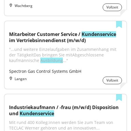
Wachtberg
Vollzeit
Mitarbeiter Customer Service / 
Kundenservice
im Vertriebsinnendienst (m/w/d)
"...und weitere Einzelaufgaben im Zusammenhang mit 
der TätigkeitDas bringen Sie mitAbgeschlossene 
kaufmännische 
Ausbildung
..."
Spectron Gas Control Systems GmbH
Langen
Vollzeit
Industriekaufmann / -frau (m/w/d) Disposition 
und 
Kundenservice
Mit rund 400 Kolleg:innen werden Sie zum Team von 
TECLAC Werner gehören und an innovativen...