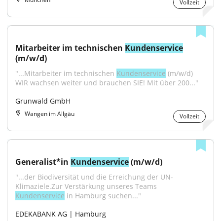
Vollzeit
Mitarbeiter im technischen 
Kundenservice
(m/w/d)
"...Mitarbeiter im technischen 
Kundenservice
 (m/w/d) 
WIR wachsen weiter und brauchen SIE! Mit über 200..."
Grunwald GmbH
Wangen im Allgäu
Vollzeit
Generalist*in 
Kundenservice
 (m/w/d)
"...der Biodiversität und die Erreichung der UN-
Klimaziele.Zur Verstärkung unseres Teams 
Kundenservice
 in Hamburg suchen..."
EDEKABANK AG | Hamburg