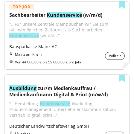
TOP-JOB
Sachbearbeiter 
Kundenservice
 (w/m/d)
"...Für unsere Zentrale Mainz suchen wir Sie zum 
nächstmöglichen Zeitpunkt als Sachbearbeiter 
Kundenservice
 (w/m/d..."
Bausparkasse Mainz AG
Mainz am Rhein
Vollzeit
Von 44.000,00 € bis 59.000,00 € pro Jahr
Ausbildung
 zur/m Medienkauffrau / 
Medienkaufmann Digital & Print (m/w/d)
"...Herstellung, 
Kundenservice
, Marketing, 
Produktmanagement, Unternehmenskommunikation, 
Vertrieb (digital, print..."
Deutscher Landwirtschaftsverlag GmbH
München