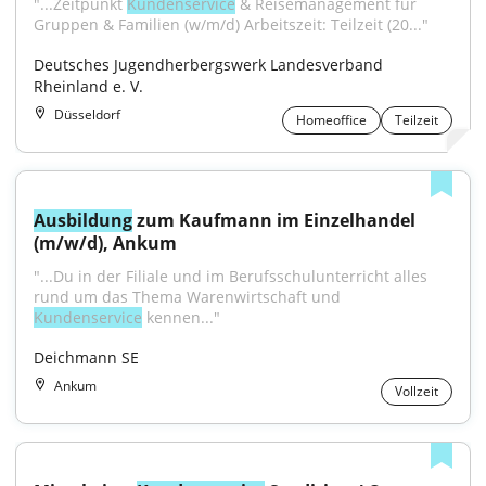
"...Zeitpunkt 
Kundenservice
 & Reisemanagement für 
Gruppen & Familien (w/m/d) Arbeitszeit: Teilzeit (20..."
Deutsches Jugendherbergswerk Landesverband 
Rheinland e. V.
Düsseldorf
Homeoffice
Teilzeit
Ausbildung
 zum Kaufmann im Einzelhandel 
(m/w/d), Ankum
"...Du in der Filiale und im Berufsschulunterricht alles 
rund um das Thema Warenwirtschaft und 
Kundenservice
 kennen..."
Deichmann SE
Ankum
Vollzeit