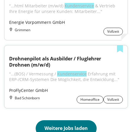
"...html Mitarbeiter (m/w/d) 
Kundenservice
 & Vertrieb 
Ihre Energie für unsere Kunden: Mitarbeiter..."
Energie Vorpommern GmbH
Grimmen
Vollzeit
Drohnenpilot als Ausbilder / Fluglehrer 
Drohnen (m/w/d)
"...(BOS) / Vermessung / 
Kundenservice
 Erfahrung mit 
ERP-/CRM-Systemen Die Möglichkeit, die Entwicklung..."
ProFlyCenter GmbH
Bad Schönborn
Homeoffice
Vollzeit
Weitere Jobs laden