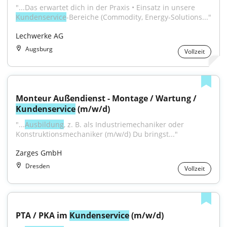
"...Das erwartet dich in der Praxis • Einsatz in unsere 
Kundenservice
-Bereiche (Commodity, Energy-Solutions..."
Lechwerke AG
Augsburg
Vollzeit
Monteur Außendienst - Montage / Wartung / 
Kundenservice
 (m/w/d)
"...
Ausbildung
, z. B. als Industriemechaniker oder 
Konstruktionsmechaniker (m/w/d) Du bringst..."
Zarges GmbH
Dresden
Vollzeit
PTA / PKA im 
Kundenservice
 (m/w/d)