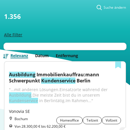
Suche ändern
1.356
Alle Filter
Relevanz
Datum
Entfernung
Ausbildung
 Immobilienkauffrau:mann 
Schwerpunkt 
Kundenservice
 Berlin
"...mit anderen Lösungen.Einsatzorte während der 
Ausbildung
.Die meiste Zeit bist du in unserem 
Kundenservice
 in Berlintätig.Im Rahmen..."
Vonovia SE
Bochum
Homeoffice
Teilzeit
Vollzeit
Von 28.300,00 € bis 62.200,00 €