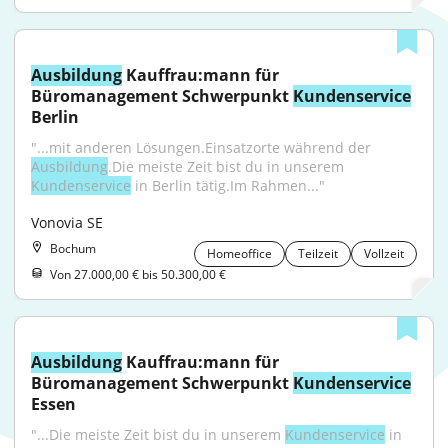
Ausbildung
 Kauffrau:mann für 
Büromanagement Schwerpunkt 
Kundenservice
Berlin
"...mit anderen Lösungen.Einsatzorte während der 
Ausbildung
.Die meiste Zeit bist du in unserem 
Kundenservice
 in Berlin tätig.Im Rahmen..."
Vonovia SE
Bochum
Homeoffice
Teilzeit
Vollzeit
Von 27.000,00 € bis 50.300,00 €
Ausbildung
 Kauffrau:mann für 
Büromanagement Schwerpunkt 
Kundenservice
Essen
"...Die meiste Zeit bist du in unserem 
Kundenservice
 in 