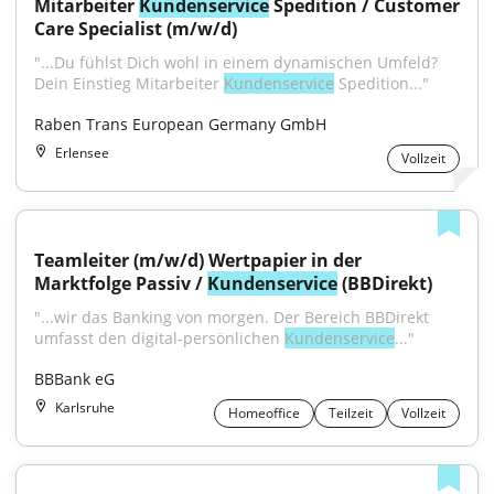
Mitarbeiter 
Kundenservice
 Spedition / Customer 
Care Specialist (m/w/d)
"...Du fühlst Dich wohl in einem dynamischen Umfeld? 
Dein Einstieg Mitarbeiter 
Kundenservice
 Spedition..."
Raben Trans European Germany GmbH
Erlensee
Vollzeit
Teamleiter (m/w/d) Wertpapier in der 
Marktfolge Passiv / 
Kundenservice
 (BBDirekt)
"...wir das Banking von morgen. Der Bereich BBDirekt 
umfasst den digital-persönlichen 
Kundenservice
..."
BBBank eG
Karlsruhe
Homeoffice
Teilzeit
Vollzeit