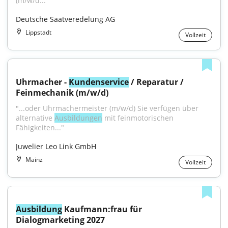
(m/w/d..."
Deutsche Saatveredelung AG
Lippstadt
Vollzeit
Uhrmacher - 
Kundenservice
 / Reparatur / 
Feinmechanik (m/w/d)
"...oder Uhrmachermeister (m/w/d) Sie verfügen über 
alternative 
Ausbildungen
 mit feinmotorischen 
Fähigkeiten..."
Juwelier Leo Link GmbH
Mainz
Vollzeit
Ausbildung
 Kaufmann:frau für 
Dialogmarketing 2027