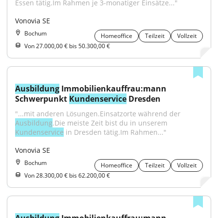
Essen tätig.Im Rahmen je 3-monatiger Einsätze..."
Vonovia SE
Bochum
Homeoffice
Teilzeit
Vollzeit
Von 27.000,00 € bis 50.300,00 €
Ausbildung
 Immobilienkauffrau:mann 
Schwerpunkt 
Kundenservice
 Dresden
"...mit anderen Lösungen.Einsatzorte während der 
Ausbildung
.Die meiste Zeit bist du in unserem 
Kundenservice
 in Dresden tätig.Im Rahmen..."
Vonovia SE
Bochum
Homeoffice
Teilzeit
Vollzeit
Von 28.300,00 € bis 62.200,00 €