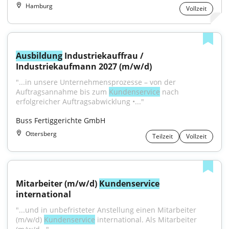
Hamburg
Vollzeit
Ausbildung
 Industriekauffrau / 
Industriekaufmann 2027 (m/w/d)
"...in unsere Unternehmensprozesse – von der 
Auftragsannahme bis zum 
Kundenservice
 nach 
erfolgreicher Auftragsabwicklung •..."
Buss Fertiggerichte GmbH
Ottersberg
Teilzeit
Vollzeit
Mitarbeiter (m/w/d) 
Kundenservice
international
"...und in unbefristeter Anstellung einen Mitarbeiter 
(m/w/d) 
Kundenservice
 international. Als Mitarbeiter 