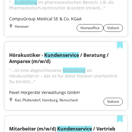
"...
Ausbildung
 im pharmazeutischen Bereich, z.B. als 
Pharmazeutisch-technischer Assistent (m/w/d..."
CompuGroup Medical SE & Co. KGaA
Hanover
Homeoffice
Vollzeit
Hörakustiker - 
Kundenservice
 / Beratung / 
Amparex (m/w/d)
"...ist eine abgeschlossene 
Ausbildung
 als 
Hörakustiker:in – das ist für diese Position unerlässlich 
Du berätst..."
Pavel Hörgeräte Verwaltungs GmbH
Kiel, Pfullendorf, Hamburg, Remscheid
Vollzeit
Mitarbeiter (m/w/d) 
Kundenservice
 / Vertrieb