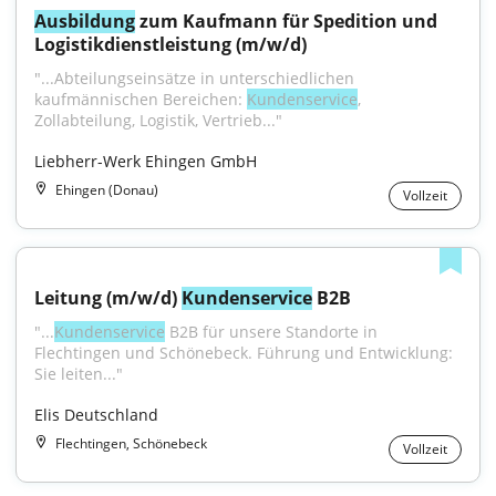
Ausbildung
 zum Kaufmann für Spedition und 
Logistikdienstleistung (m/w/d)
"...Abteilungseinsätze in unterschiedlichen 
kaufmännischen Bereichen: 
Kundenservice
, 
Zollabteilung, Logistik, Vertrieb..."
Liebherr-Werk Ehingen GmbH
Ehingen (Donau)
Vollzeit
Leitung (m/w/d) 
Kundenservice
 B2B
"...
Kundenservice
 B2B für unsere Standorte in 
Flechtingen und Schönebeck. Führung und Entwicklung: 
Sie leiten..."
Elis Deutschland
Flechtingen, Schönebeck
Vollzeit