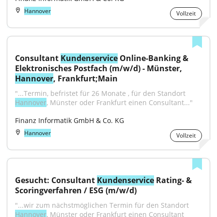
Hannover
Vollzeit
Consultant 
Kundenservice
 Online-Banking & 
Elektronisches Postfach (m/w/d) - Münster, 
Hannover
, Frankfurt;Main
"...Termin, befristet für 26 Monate , für den Standort 
Hannover
, Münster oder Frankfurt einen Consultant..."
Finanz Informatik GmbH & Co. KG
Hannover
Vollzeit
Gesucht: Consultant 
Kundenservice
 Rating- & 
Scoringverfahren / ESG (m/w/d)
"...wir zum nächstmöglichen Termin für den Standort 
Hannover
, Münster oder Frankfurt einen Consultant 