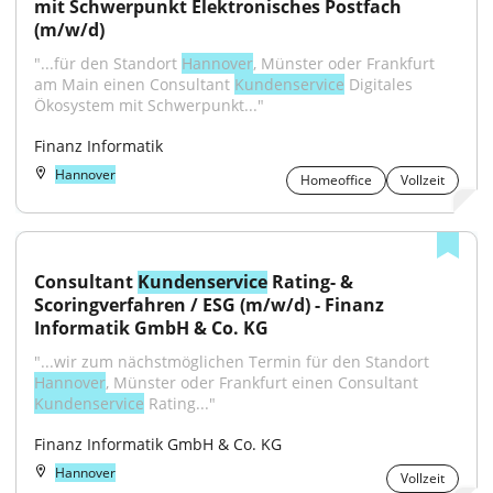
mit Schwerpunkt Elektronisches Postfach 
(m/w/d)
"...für den Standort 
Hannover
, Münster oder Frankfurt 
am Main einen Consultant 
Kundenservice
 Digitales 
Ökosystem mit Schwerpunkt..."
Finanz Informatik
Hannover
Homeoffice
Vollzeit
Consultant 
Kundenservice
 Rating- & 
Scoringverfahren / ESG (m/w/d) - Finanz 
Informatik GmbH & Co. KG
"...wir zum nächstmöglichen Termin für den Standort 
Hannover
, Münster oder Frankfurt einen Consultant 
Kundenservice
 Rating..."
Finanz Informatik GmbH & Co. KG
Hannover
Vollzeit