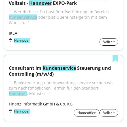
Vollzeit - 
Hannover
 EXPO-Park
"...Wer du bist • Du hast Berufserfahrung im Bereich 
Kundenservice
 oder bist Quereinsteiger:in mit dem 
Wunsch..."
IKEA
Hannover
Vollzeit
Consultant im 
Kundenservice
 Steuerung und 
Controlling (m/w/d)
"...Banksteuerung und Anwendungsservice suchen wir 
zum nächstmöglichen Termin für den Standort 
Hannover
, Münster..."
Finanz Informatik GmbH & Co. KG
Hannover
Homeoffice
Vollzeit