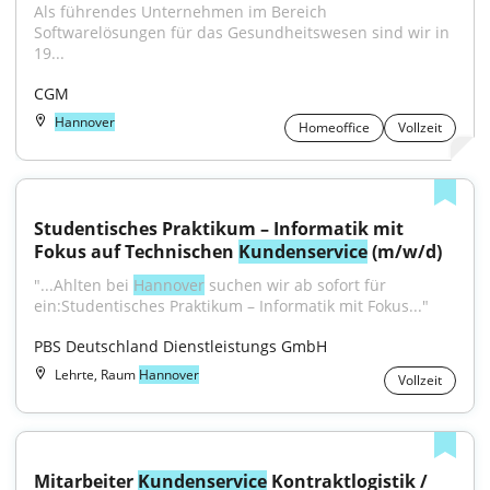
Als führendes Unternehmen im Bereich 
Softwarelösungen für das Gesundheitswesen sind wir in 
19...
CGM
Hannover
Homeoffice
Vollzeit
Studentisches Praktikum – Informatik mit 
Fokus auf Technischen 
Kundenservice
 (m/w/d)
"...Ahlten bei 
Hannover
 suchen wir ab sofort für 
ein:Studentisches Praktikum – Informatik mit Fokus..."
PBS Deutschland Dienstleistungs GmbH
Lehrte, Raum
Hannover
Vollzeit
Mitarbeiter 
Kundenservice
 Kontraktlogistik / 