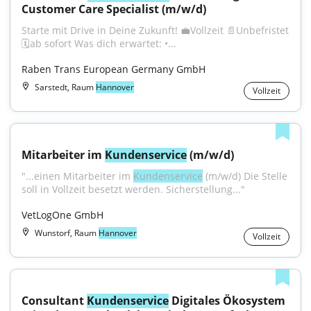
Customer Care Specialist (m/w/d)
Starte mit Drive in Deine Zukunft! 💼Vollzeit 📄Unbefristet 
🗓️ab sofort Was dich erwartet: •...
Raben Trans European Germany GmbH
Sarstedt, Raum
Hannover
Vollzeit
Mitarbeiter im 
Kundenservice
 (m/w/d)
"...einen Mitarbeiter im 
Kundenservice
 (m/w/d) Die Stelle 
soll in Vollzeit besetzt werden. Sicherstellung..."
VetLogOne GmbH
Wunstorf, Raum
Hannover
Vollzeit
Consultant 
Kundenservice
 Digitales Ökosystem 