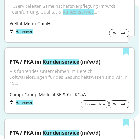
"...Serviceleiter Gemeinschaftsverpflegung (m/w/d) - 
Teamführung, Qualität & 
Kundenservice
..."
VielfaltMenü GmbH
Hannover
Vollzeit
PTA / PKA im 
Kundenservice
 (m/w/d)
Als führendes Unternehmen im Bereich 
Softwarelösungen für das Gesundheitswesen sind wir in 
19...
CompuGroup Medical SE & Co. KGaA
Hannover
Homeoffice
Vollzeit
PTA / PKA im 
Kundenservice
 (m/w/d)