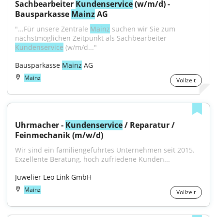
Sachbearbeiter 
Kundenservice
 (w/m/d) - 
Bausparkasse 
Mainz
 AG
"...Für unsere Zentrale 
Mainz
 suchen wir Sie zum 
nächstmöglichen Zeitpunkt als Sachbearbeiter 
Kundenservice
 (w/m/d..."
Bausparkasse 
Mainz
 AG
Mainz
Vollzeit
Uhrmacher - 
Kundenservice
 / Reparatur / 
Feinmechanik (m/w/d)
Wir sind ein familiengeführtes Unternehmen seit 2015. 
Exzellente Beratung, hoch zufriedene Kunden...
Juwelier Leo Link GmbH
Mainz
Vollzeit