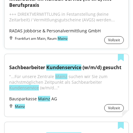
Berufspraxis
+++ DIREKTVERMITTLUNG in Festanstellung (keine 
Zeitarbeit) / Vermittlungsgutscheine (AVGS) werden...
RADAS Jobbörse & Personalvermittlung GmbH
Frankfurt am Main, Raum
Mainz
Vollzeit
Sachbearbeiter 
Kundenservice
 (w/m/d) gesucht
"...Für unsere Zentrale 
Mainz
 suchen wir Sie zum 
nächstmöglichen Zeitpunkt als Sachbearbeiter 
Kundenservice
 (w/m/d..."
Bausparkasse 
Mainz
 AG
Mainz
Vollzeit