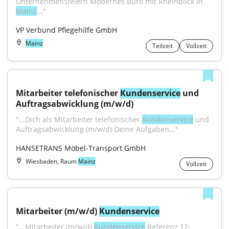
Unternehmensfeiern Modernes Büro mit Rheinblick in 
Mainz
..."
VP Verbund Pflegehilfe GmbH
Mainz
Teilzeit
Vollzeit
Mitarbeiter telefonischer 
Kundenservice
 und 
Auftragsabwicklung (m/w/d)
"...Dich als Mitarbeiter telefonischer 
Kundenservice
 und 
Auftragsabwicklung (m/w/d) Deine Aufgaben..."
HANSETRANS Möbel-Transport GmbH
Wiesbaden, Raum
Mainz
Vollzeit
Mitarbeiter (m/w/d) 
Kundenservice
"...Mitarbeiter (m/w/d) 
Kundenservice
 Referenz 12-