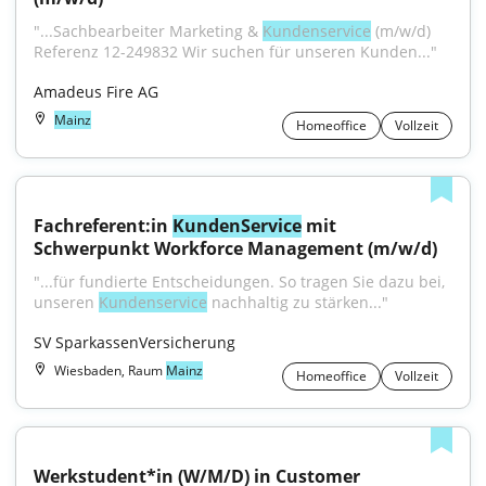
"...Sachbearbeiter Marketing & 
Kundenservice
 (m/w/d) 
Referenz 12-249832 Wir suchen für unseren Kunden..."
Amadeus Fire AG
Mainz
Homeoffice
Vollzeit
Fachreferent:in 
KundenService
 mit 
Schwerpunkt Workforce Management (m/w/d)
"...für fundierte Entscheidungen. So tragen Sie dazu bei, 
unseren 
Kundenservice
 nachhaltig zu stärken..."
SV SparkassenVersicherung
Wiesbaden, Raum
Mainz
Homeoffice
Vollzeit
Werkstudent*in (W/M/D) in Customer 