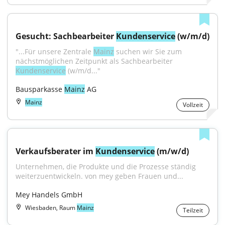
Gesucht: Sachbearbeiter 
Kundenservice
 (w/m/d)
"...Für unsere Zentrale 
Mainz
 suchen wir Sie zum 
nächstmöglichen Zeitpunkt als Sachbearbeiter 
Kundenservice
 (w/m/d..."
Bausparkasse 
Mainz
 AG
Mainz
Vollzeit
Verkaufsberater im 
Kundenservice
 (m/w/d)
Unternehmen, die Produkte und die Prozesse ständig 
weiterzuentwickeln. von mey geben Frauen und...
Mey Handels GmbH
Wiesbaden, Raum
Mainz
Teilzeit