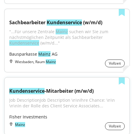
Sachbearbeiter 
Kundenservice
 (w/m/d)
"...Für unsere Zentrale 
Mainz
 suchen wir Sie zum 
nächstmöglichen Zeitpunkt als Sachbearbeiter 
Kundenservice
 (w/m/d..."
Bausparkasse 
Mainz
 AG
Wiesbaden, Raum
Mainz
Vollzeit
Kundenservice
-Mitarbeiter (m/w/d)
Job DescriptionJob Description \n\nIhre Chance: \n\n 
\n\nIn der Rolle des Client Service Associates...
Fisher Investments
Mainz
Vollzeit