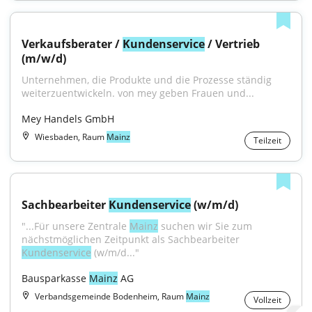
Verkaufsberater / 
Kundenservice
 / Vertrieb 
(m/w/d)
Unternehmen, die Produkte und die Prozesse ständig 
weiterzuentwickeln. von mey geben Frauen und...
Mey Handels GmbH
Wiesbaden, Raum
Mainz
Teilzeit
Sachbearbeiter 
Kundenservice
 (w/m/d)
"...Für unsere Zentrale 
Mainz
 suchen wir Sie zum 
nächstmöglichen Zeitpunkt als Sachbearbeiter 
Kundenservice
 (w/m/d..."
Bausparkasse 
Mainz
 AG
Verbandsgemeinde Bodenheim, Raum
Mainz
Vollzeit