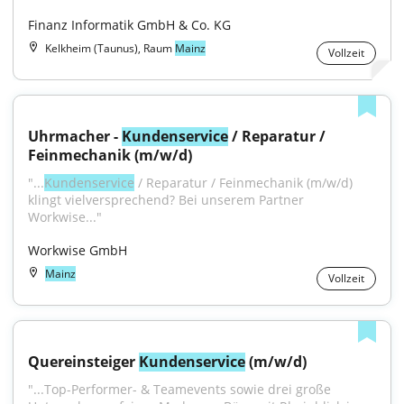
Finanz Informatik GmbH & Co. KG
Kelkheim (Taunus), Raum
Mainz
Vollzeit
Uhrmacher - 
Kundenservice
 / Reparatur / 
Feinmechanik (m/w/d)
"...
Kundenservice
 / Reparatur / Feinmechanik (m/w/d) 
klingt vielversprechend? Bei unserem Partner 
Workwise..."
Workwise GmbH
Mainz
Vollzeit
Quereinsteiger 
Kundenservice
 (m/w/d)
"...Top-Performer- & Teamevents sowie drei große 