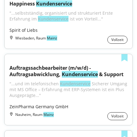
Happiness 
Kundenservice
"...selbstständig, organisiert und strukturiert Erste 
Erfahrung im 
Kundenservice
 ist von Vorteil..."
Spirit of Liebs
Wiesbaden, Raum
Mainz
Vollzeit
Auftragssachbearbeiter (m/w/d) - 
Auftragsabwicklung, 
Kundenservice
 & Support
"...und im telefonischen 
Kundenservice
 Sicherer Umgang 
mit MS Office – Erfahrung mit ERP-Systemen ist ein Plus 
Ausgeprägte..."
ZeinPharma Germany GmbH
Nauheim, Raum
Mainz
Vollzeit