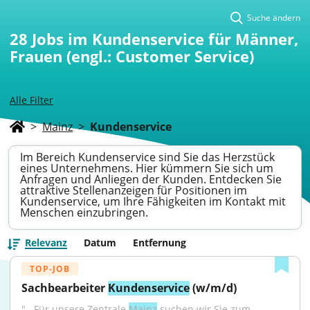
Suche ändern
28
Jobs im Kundenservice für Männer,
Frauen (engl.: Customer Service)
Alle Filter
>
Mainz
>
Kundenservice
Im Bereich Kundenservice sind Sie das Herzstück
eines Unternehmens. Hier kümmern Sie sich um
Anfragen und Anliegen der Kunden. Entdecken Sie
attraktive Stellenanzeigen für Positionen im
Kundenservice, um Ihre Fähigkeiten im Kontakt mit
Menschen einzubringen.
Relevanz
Datum
Entfernung
TOP-JOB
Sachbearbeiter 
Kundenservice
 (w/m/d)
"...Für unsere Zentrale 
Mainz
 suchen wir Sie zum 