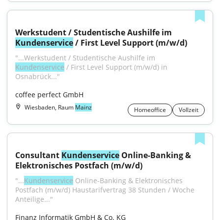
Werkstudent / Studentische Aushilfe im 
Kundenservice
 / First Level Support (m/w/d)
"...Werkstudent / Studentische Aushilfe im 
Kundenservice
 / First Level Support (m/w/d) in 
Osnabrück..."
coffee perfect GmbH
Wiesbaden, Raum
Mainz
Homeoffice
Vollzeit
Consultant 
Kundenservice
 Online-Banking & 
Elektronisches Postfach (m/w/d)
"...
Kundenservice
 Online-Banking & Elektronisches 
Postfach (m/w/d) Haustarifvertrag 38 Stunden / Woche 
Anteilige..."
Finanz Informatik GmbH & Co. KG