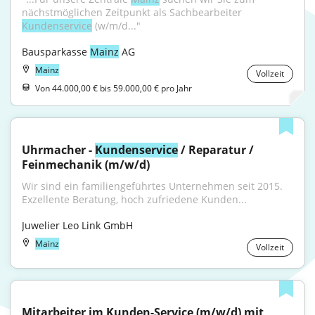
nächstmöglichen Zeitpunkt als Sachbearbeiter 
Kundenservice
 (w/m/d..."
Bausparkasse 
Mainz
 AG
Mainz
Vollzeit
Von 44.000,00 € bis 59.000,00 € pro Jahr
Uhrmacher - 
Kundenservice
 / Reparatur / 
Feinmechanik (m/w/d)
Wir sind ein familiengeführtes Unternehmen seit 2015. 
Exzellente Beratung, hoch zufriedene Kunden...
Juwelier Leo Link GmbH
Mainz
Vollzeit
Mitarbeiter im Kunden-Service (m/w/d) mit 