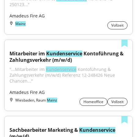
250123..."
Amadeus Fire AG
Mainz
Vollzeit
Mitarbeiter im 
Kundenservice
 Kontoführung & 
Zahlungsverkehr (m/w/d)
"...Mitarbeiter im 
Kundenservice
 Kontoführung & 
Zahlungsverkehr (m/w/d) Referenz 12-248426 Neue 
Chancen..."
Amadeus Fire AG
Wiesbaden, Raum
Mainz
Homeoffice
Vollzeit
Sachbearbeiter Marketing & 
Kundenservice
(m/w/d)