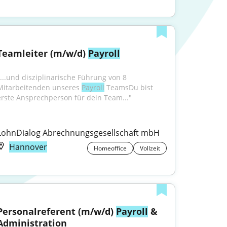
Teamleiter (m/w/d) 
Payroll
"...und disziplinarische Führung von 8 
Mitarbeitenden unseres 
Payroll
 TeamsDu bist 
erste Ansprechperson für dein Team..."
LohnDialog Abrechnungsgesellschaft mbH
Hannover
Homeoffice
Vollzeit
Personalreferent (m/w/d) 
Payroll
 & 
Administration