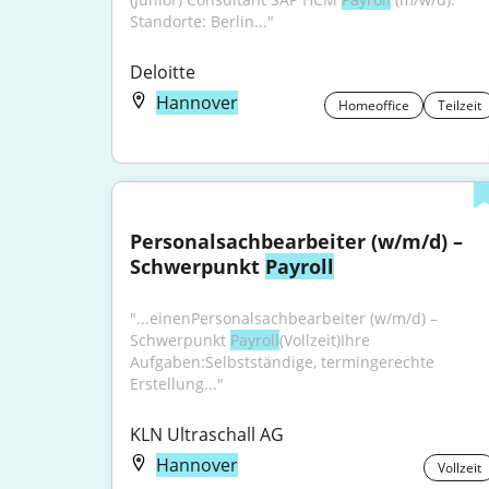
Standorte: Berlin..."
Deloitte
Hannover
Homeoffice
Teilzeit
Personalsachbearbeiter (w/m/d) – 
Schwerpunkt 
Payroll
"...einenPersonalsachbearbeiter (w/m/d) – 
Schwerpunkt 
Payroll
(Vollzeit)Ihre 
Aufgaben:Selbstständige, termingerechte 
Erstellung..."
KLN Ultraschall AG
Hannover
Vollzeit