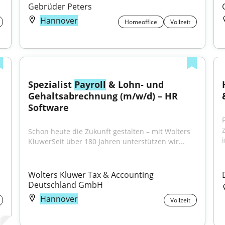
Gebrüder Peters
Hannover
Homeoffice
Vollzeit
Spezialist 
Payroll
 & Lohn‑ und 
Gehaltsabrechnung (m/w/d) – HR 
Software
Schon heute die Zukunft gestalten – mit Wolters 
KluwerSeit über 180 Jahren unterstützen wir...
Wolters Kluwer Tax & Accounting 
Deutschland GmbH
Hannover
Vollzeit