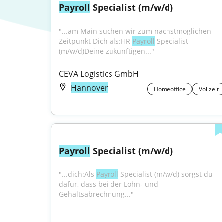
Payroll
 Specialist (m/w/d)
"...am Main suchen wir zum nächstmöglichen 
Zeitpunkt Dich als:HR 
Payroll
 Specialist 
(m/w/d)Deine zukünftigen..."
CEVA Logistics GmbH
Hannover
Homeoffice
Vollzeit
Payroll
 Specialist (m/w/d)
"...dich:Als 
Payroll
 Specialist (m/w/d) sorgst du 
dafür, dass bei der Lohn- und 
Gehaltsabrechnung..."