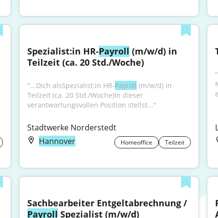
Spezialist:in HR-
Payroll
 (m/w/d) in 
Teilzeit (ca. 20 Std./Woche)
"...Dich alsSpezialist:in HR-
Payroll
 (m/w/d) in 
Teilzeit (ca. 20 Std./Woche)In dieser 
verantwortungsvollen Position stellst..."
Stadtwerke Norderstedt
Hannover
Homeoffice
Teilzeit
Sachbearbeiter Entgeltabrechnung / 
Payroll
 Spezialist (m/w/d)