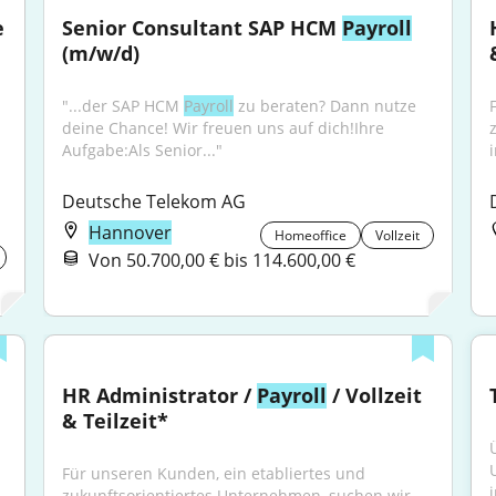
 
Senior Consultant SAP HCM 
Payroll
(m/w/d)
"...der SAP HCM 
Payroll
 zu beraten? Dann nutze 
deine Chance! Wir freuen uns auf dich!Ihre 
Aufgabe:Als Senior..."
Deutsche Telekom AG
Hannover
Homeoffice
Vollzeit
Von 50.700,00 € bis 114.600,00 €
HR Administrator / 
Payroll
 / Vollzeit 
& Teilzeit*
Für unseren Kunden, ein etabliertes und 
i
zukunftsorientiertes Unternehmen, suchen wir 