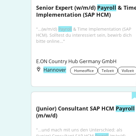
Senior Expert (w/m/d) 
Payroll
 & Time
Implementation (SAP HCM)
"...(w/m/d) 
Payroll
 & Time Implementation (SAP 
HCM). Solltest du interessiert sein, bewirb dich 
bitte online..."
E.ON Country Hub Germany GmbH
Hannover
Homeoffice
Teilzeit
Vollzeit
(Junior) Consultant SAP HCM 
Payroll
(m/w/d)
"...und mach mit uns den Unterschied: als 
(Junior) Consultant SAP HCM 
Payroll
 (m/w/d). 