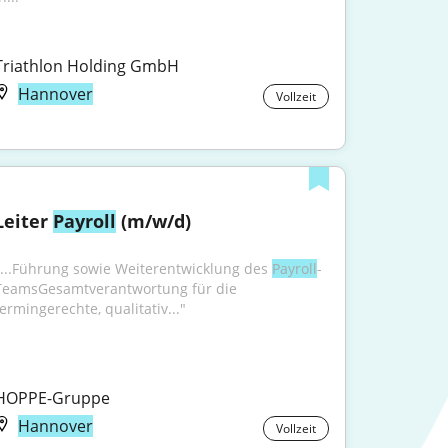
Triathlon Holding GmbH
Hannover
Vollzeit
Leiter 
Payroll
 (m/w/d)
"...Führung sowie Weiterentwicklung des 
Payroll
-
TeamsGesamtverantwortung für die 
termingerechte, qualitativ..."
HOPPE-Gruppe
Hannover
Vollzeit