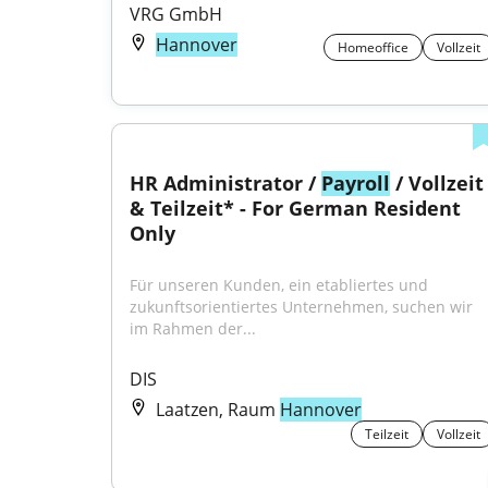
VRG GmbH
Hannover
Homeoffice
Vollzeit
HR Administrator / 
Payroll
 / Vollzeit 
& Teilzeit* - For German Resident 
Only
Für unseren Kunden, ein etabliertes und 
zukunftsorientiertes Unternehmen, suchen wir 
im Rahmen der...
DIS
Laatzen, Raum
Hannover
Teilzeit
Vollzeit