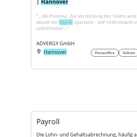
| 
Hannover
"...HR-Prozesse. Zur Verstärkung des Teams wird 
aktuell ein 
Payroll
 Specialist - SAP HCM (m/w/d) in
unbefristeter..."
ADVERGY GmbH
Hannover
Homeoffice
Vollzeit
Payroll
Die Lohn- und Gehaltsabrechnung, häufig al