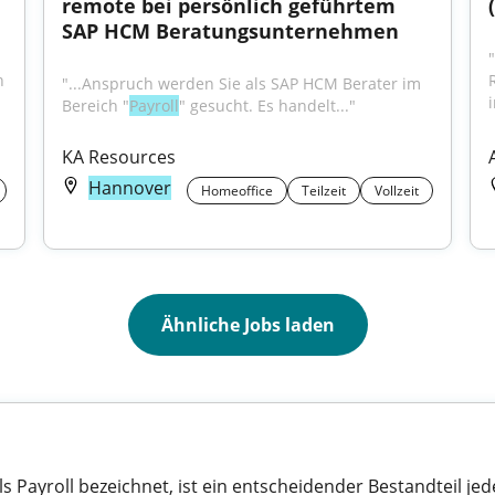
remote bei persönlich geführtem 
SAP HCM Beratungsunternehmen
"
 
"...Anspruch werden Sie als SAP HCM Berater im 
i
Bereich "
Payroll
" gesucht. Es handelt..."
KA Resources
Hannover
Homeoffice
Teilzeit
Vollzeit
Ähnliche Jobs laden
s Payroll bezeichnet, ist ein entscheidender Bestandteil j