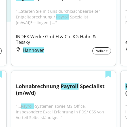
"...Starten Sie mit uns durch!Sachbearbeiter 
Entgeltabrechnung / 
Payroll
 Spezialist 
(m/w/d)Esslingen |..."
INDEX-Werke GmbH & Co. KG Hahn & 
Tessky
Hannover
Vollzeit
Lohnabrechnung 
Payroll
 Specialist 
(m/w/d)
"...
Payroll
-Systemen sowie MS Office, 
"
insbesondere Excel Erfahrung in PDS/ CSS von 
Vorteil Selbstständige..."
V