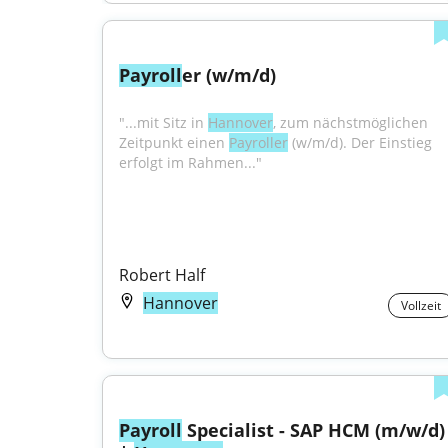
Payroll
er (w/m/d)
"...mit Sitz in 
Hannover
, zum nächstmöglichen 
Zeitpunkt einen 
Payroller
 (w/m/d). Der Einstieg 
erfolgt im Rahmen..."
Robert Half
Hannover
Vollzeit
Payroll
 Specialist - SAP HCM (m/w/d) 