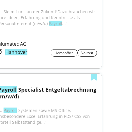
"...Sie mit uns an der Zukunft!Dazu brauchen wir 
Ihre Ideen, Erfahrung und Kenntnisse als 
Personalreferent (m/w/d) 
Payroll
..."
elumatec AG
Hannover
Homeoffice
Vollzeit
Payroll
 Specialist Entgeltabrechnung 
(m/w/d)
...
Payroll
-Systemen sowie MS Office, 
insbesondere Excel Erfahrung in PDS/ CSS von 
orteil Selbstständige..."