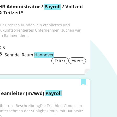
HR Administrator / 
Payroll
 / Vollzeit 
& Teilzeit*
Für unseren Kunden, ein etabliertes und 
zukunftsorientiertes Unternehmen, suchen wir 
im Rahmen der...
DIS
Sehnde, Raum
Hannover
Teilzeit
Vollzeit
Teamleiter (m/w/d) 
Payroll
Über uns BeschreibungDie Triathlon Group, ein 
Unternehmen der Sunlight Group, mit Hauptsitz 
n...