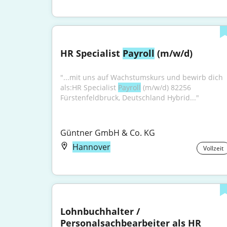
HR Specialist 
Payroll
 (m/w/d)
"...mit uns auf Wachstumskurs und bewirb dich 
als:HR Specialist 
Payroll
 (m/w/d) 82256 
Fürstenfeldbruck, Deutschland Hybrid..."
Güntner GmbH & Co. KG
Hannover
Vollzeit
Lohnbuchhalter / 
Personalsachbearbeiter als HR 