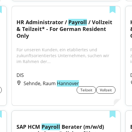
HR Administrator / 
Payroll
 / Vollzeit 
& Teilzeit* - For German Resident 
Only
Für unseren Kunden, ein etabliertes und 
zukunftsorientiertes Unternehmen, suchen wir 
im Rahmen der...
DIS
Sehnde, Raum
Hannover
Teilzeit
Vollzeit
SAP HCM 
Payroll
 Berater (m/w/d) 