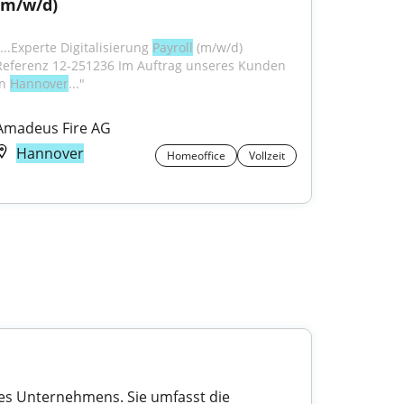
(m/w/d)
...Experte Digitalisierung 
Payroll
 (m/w/d) 
Referenz 12-251236 Im Auftrag unseres Kunden 
n 
Hannover
..."
Amadeus Fire AG
Hannover
Homeoffice
Vollzeit
edes Unternehmens. Sie umfasst die