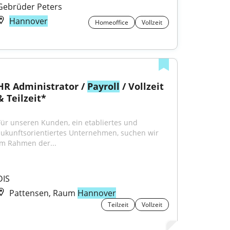
Gebrüder Peters
Hannover
Homeoffice
Vollzeit
HR Administrator / 
Payroll
 / Vollzeit 
& Teilzeit*
Für unseren Kunden, ein etabliertes und 
zukunftsorientiertes Unternehmen, suchen wir 
im Rahmen der...
DIS
Pattensen, Raum
Hannover
Teilzeit
Vollzeit