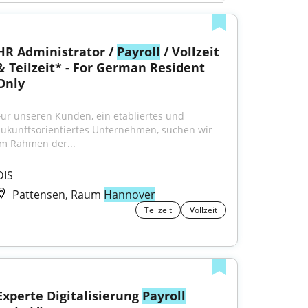
HR Administrator / 
Payroll
 / Vollzeit 
& Teilzeit* - For German Resident 
Only
Für unseren Kunden, ein etabliertes und 
zukunftsorientiertes Unternehmen, suchen wir 
im Rahmen der...
DIS
Pattensen, Raum
Hannover
Teilzeit
Vollzeit
Experte Digitalisierung 
Payroll