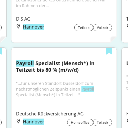
im Rahmen der...
DIS AG
Hannover
Teilzeit
Vollzeit
Payroll
 Specialist (Mensch*) in 
Teilzeit bis 80 % (m/w/d)
"...für unseren Standort Düsseldorf zum 
nächstmöglichen Zeitpunkt einen 
Payroll
Specialist (Mensch*) in Teilzeit..."
Deutsche Rückversicherung AG
Hannover
Homeoffice
Teilzeit