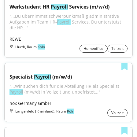
Werkstudent HR 
Payroll
 Services (m/w/d)
"...Du übernimmst schwerpunktmäßig administrative 
Aufgaben im Team HR-
Payroll
 Services. Du unterstützt 
die HR..."
REWE
Hürth, Raum
Köln
Homeoffice
Teilzeit
Specialist 
Payroll
 (m/w/d)
"...Wir suchen dich für die Abteilung HR als Specialist 
Payroll
 (m/w/d) in Vollzeit und unbefristet..."
nox Germany GmbH
Langenfeld (Rheinland), Raum
Köln
Vollzeit