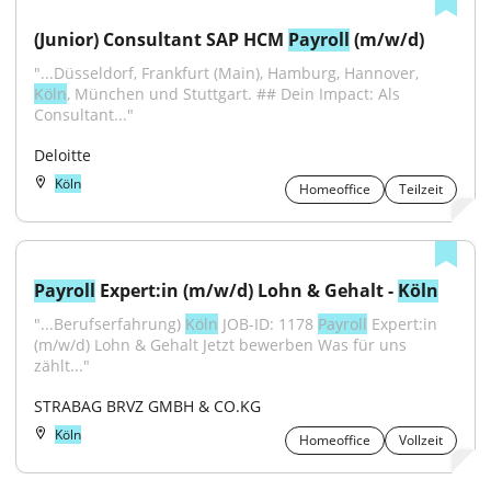
(Junior) Consultant SAP HCM 
Payroll
 (m/w/d)
"...Düsseldorf, Frankfurt (Main), Hamburg, Hannover, 
Köln
, München und Stuttgart. ## Dein Impact: Als 
Consultant..."
Deloitte
Köln
Homeoffice
Teilzeit
Payroll
 Expert:in (m/w/d) Lohn & Gehalt - 
Köln
"...Berufserfahrung) 
Köln
 JOB-ID: 1178 
Payroll
 Expert:in 
(m/w/d) Lohn & Gehalt Jetzt bewerben Was für uns 
zählt..."
STRABAG BRVZ GMBH & CO.KG
Köln
Homeoffice
Vollzeit