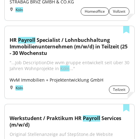
STRABAG BRVZ GMBH & CO.KG
Köln
Homeoffice
Vollzeit
HR 
Payroll
 Specialist / Lohnbuchhaltung 
Immobilienunternehmen (m/w/d) in Teilzeit (25 
- 30 Wochenstu
"...Job DescriptionDie wvm gruppe entwickelt seit über 30 
Jahren Wohnprojekte in 
Köln
..."
WvM Immobilien + Projektentwicklung GmbH
Köln
Teilzeit
Werkstudent / Praktikum HR 
Payroll
 Services 
(m/w/d)
Original Stellenanzeige auf StepStone.de Website