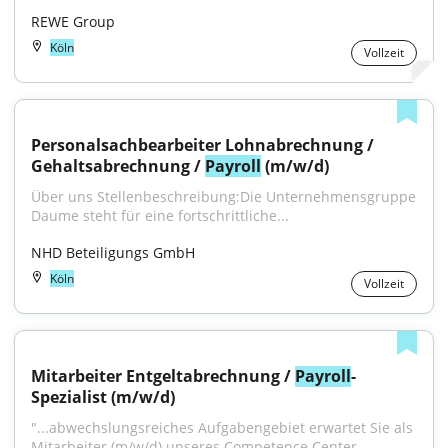
REWE Group
Köln
Vollzeit
Personalsachbearbeiter Lohnabrechnung / 
Gehaltsabrechnung / 
Payroll
 (m/w/d)
Über uns Stellenbeschreibung:Die Unternehmensgruppe 
Daume steht für eine fortschrittliche...
NHD Beteiligungs GmbH
Köln
Vollzeit
Mitarbeiter Entgeltabrechnung / 
Payroll
-
Spezialist (m/w/d)
"...abwechslungsreiches Aufgabengebiet erwartet Sie als 
Mitarbeiter (m/w/d) unseres Competence Center 