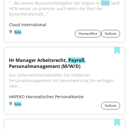
"...Bei einem Wunscharbeitgeber der Region in 
Köln
 läuft 
HCM weiter on-premise, auch wenn der Rest der 
Systemlandschaft..."
Cloud International
Köln
Homeoffice
Vollzeit
Hr Manager Arbeitsrecht, 
Payroll
, 
Personalmanagement (M/W/D)
Das UnternehmenGestalten Sie modernes 
Personalmanagement mit Verantwortung.Sie verfügen 
über...
HAPEKO Hanseatisches Personalkontor
Köln
Vollzeit