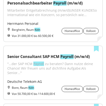
Personalsachbearbeiter 
Payroll
 (m/w/d)
Mitarbeiter Entgeltabrechnung (m/w/d)UNSER KUNDESo 
international wie ein Konzern, so persönlich wie...
Herrmann Personal
Bergheim, Raum
Köln
Homeoffice
Vollzeit
Von 31.000,00 € bis 60.500,00 €
Senior Consultant SAP HCM 
Payroll
 (m/w/d)
"...der SAP HCM 
Payroll
 zu beraten? Dann nutze deine 
Chance! Wir freuen uns auf dich!Ihre Aufgabe:Als 
Senior..."
Deutsche Telekom AG
Bonn, Raum
Köln
Homeoffice
Vollzeit
Von 50.700,00 € bis 114.600,00 €