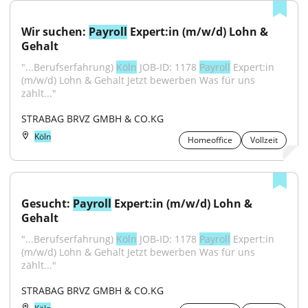
Wir suchen: 
Payroll
 Expert:in (m/w/d) Lohn & 
Gehalt
"...Berufserfahrung) 
Köln
 JOB-ID: 1178 
Payroll
 Expert:in 
(m/w/d) Lohn & Gehalt Jetzt bewerben Was für uns 
zählt..."
STRABAG BRVZ GMBH & CO.KG
Köln
Homeoffice
Vollzeit
Gesucht: 
Payroll
 Expert:in (m/w/d) Lohn & 
Gehalt
"...Berufserfahrung) 
Köln
 JOB-ID: 1178 
Payroll
 Expert:in 
(m/w/d) Lohn & Gehalt Jetzt bewerben Was für uns 
zählt..."
STRABAG BRVZ GMBH & CO.KG