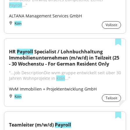
Payroll
..."
ALTANA Management Services GmbH
Köln
Vollzeit
HR 
Payroll
 Specialist / Lohnbuchhaltung 
Immobilienunternehmen (m/w/d) in Teilzeit (25 
- 30 Wochenstu - For German Resident Only
"...Job DescriptionDie wvm gruppe entwickelt seit über 30 
Jahren Wohnprojekte in 
Köln
..."
WvM Immobilien + Projektentwicklung GmbH
Köln
Teilzeit
Teamleiter (m/w/d) 
Payroll