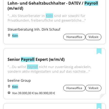
Lohn- und Gehaltsbuchhalter - DATEV / 
Payroll
(m/w/d)
"...Als Steuerberater in 
Köln
 sind wir sowohl für 
Privatkunden, freiberufliche und gewerbliche..."
Steuerberatung Inh. Dirk Schauf
Köln
Homeoffice
Vollzeit
Senior 
Payroll
 Expert (w/m/d)
"...Du willst 
Payroll
 nicht nur zuverlässig abwickeln, 
sondern aktiv mitgestalten und auf das nächste..."
beeline Group
Köln
Homeoffice
Vollzeit
Von 39.000,00 € bis 80.900,00 €