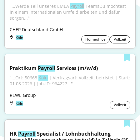
"...Werde Teil unseres EMEA 
Payroll
 TeamsDu möchtest 
in einem internationalen Umfeld arbeiten und dafür 
sorgen..."
CHEP Deutschland GmbH
Köln
Homeoffice
Vollzeit
Praktikum 
Payroll
 Services (m/w/d)
"...Ort: 50668 
Köln
 | Vertragsart: Vollzeit, befristet | Start: 
01.08.2026 | Job-ID: 964227..."
REWE Group
Köln
Vollzeit
HR 
Payroll
 Specialist / Lohnbuchhaltung 