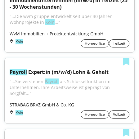
Immobilienunternehmen (m/w/d) in Teilzeit (25 
- 30 Wochenstunden)
"...Die wvm gruppe entwickelt seit über 30 Jahren 
Wohnprojekte in 
Köln
..."
WvM Immobilien + Projektentwicklung GmbH
Köln
Homeoffice
Teilzeit
Payroll
 Expert:in (m/w/d) Lohn & Gehalt
"...Sie verstehen 
Payroll
 als Schlüssel­funktion im 
Unternehmen. Ihre Arbeitsweise ist geprägt von 
Sorgfalt..."
STRABAG BRVZ GmbH & Co. KG
Köln
Homeoffice
Vollzeit