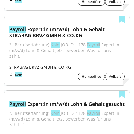
Köln
Homeoffice
Vollzeit
Payroll
 Expert:in (m/w/d) Lohn & Gehalt - 
STRABAG BRVZ GMBH & CO.KG
"...Berufserfahrung) 
Köln
 JOB-ID: 1178 
Payroll
 Expert:in 
(m/w/d) Lohn & Gehalt Jetzt bewerben Was für uns 
zählt..."
STRABAG BRVZ GMBH & CO.KG
Köln
Homeoffice
Vollzeit
Payroll
 Expert:in (m/w/d) Lohn & Gehalt gesucht
"...Berufserfahrung) 
Köln
 JOB-ID: 1178 
Payroll
 Expert:in 
(m/w/d) Lohn & Gehalt Jetzt bewerben Was für uns 
zählt..."