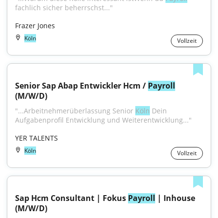
fachlich sicher beherrschst..."
Frazer Jones
Köln
Vollzeit
Senior Sap Abap Entwickler Hcm / 
Payroll
(M/W/D)
"...Arbeitnehmerüberlassung Senior 
Köln
 Dein 
Aufgabenprofil Entwicklung und Weiterentwicklung..."
YER TALENTS
Köln
Vollzeit
Sap Hcm Consultant | Fokus 
Payroll
 | Inhouse 
(M/W/D)