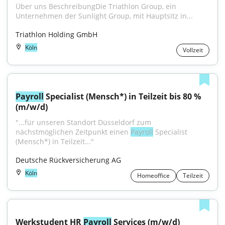
Über uns BeschreibungDie Triathlon Group, ein 
Unternehmen der Sunlight Group, mit Hauptsitz in...
Triathlon Holding GmbH
Köln
Vollzeit
Payroll
 Specialist (Mensch*) in Teilzeit bis 80 % 
(m/w/d)
"...für unseren Standort Düsseldorf zum 
nächstmöglichen Zeitpunkt einen 
Payroll
 Specialist 
(Mensch*) in Teilzeit..."
Deutsche Rückversicherung AG
Köln
Homeoffice
Teilzeit
Werkstudent HR 
Payroll
 Services (m/w/d)