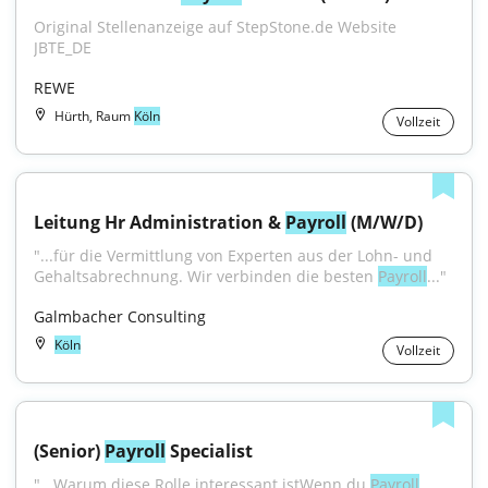
Original Stellenanzeige auf StepStone.de Website 
JBTE_DE
REWE
Hürth, Raum
Köln
Vollzeit
Leitung Hr Administration & 
Payroll
 (M/W/D)
"...für die Vermittlung von Experten aus der Lohn- und 
Gehaltsabrechnung. Wir verbinden die besten 
Payroll
..."
Galmbacher Consulting
Köln
Vollzeit
(Senior) 
Payroll
 Specialist
"...Warum diese Rolle interessant istWenn du 
Payroll