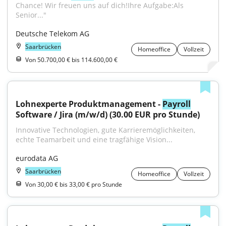
Chance! Wir freuen uns auf dich!Ihre Aufgabe:Als 
Senior..."
Deutsche Telekom AG
Saarbrücken
Homeoffice
Vollzeit
Von 50.700,00 € bis 114.600,00 €
Lohnexperte Produktmanagement - 
Payroll
Software / Jira (m/w/d) (30.00 EUR pro Stunde)
Innovative Technologien, gute Karrieremöglichkeiten, 
echte Teamarbeit und eine tragfähige Vision...
eurodata AG
Saarbrücken
Homeoffice
Vollzeit
Von 30,00 € bis 33,00 € pro Stunde