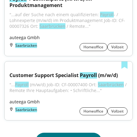
Produktmanagement
"...auf der Suche nach einem qualifizierten: 
Payroll
- / 
Lohnexperte (m/w/d) im Produktmanagement Job-ID: CF-
00007326 Ort: 
Saarbrücken
 / Remote..."
auteega Gmbh
Saarbrücken
Homeoffice
Vollzeit
Customer Support Specialist 
Payroll
 (m/w/d)
"...
Payroll
 (m/w/d) Job-ID: CF-00007400 Ort: 
Saarbrücken
 / 
Remote Ihre Hauptaufgaben: • Schriftliche..."
auteega Gmbh
Saarbrücken
Homeoffice
Vollzeit