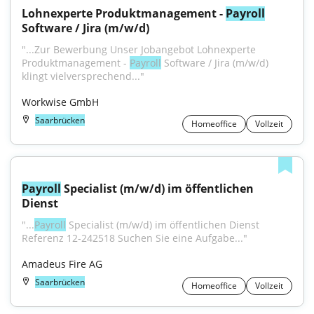
Lohnexperte Produktmanagement - 
Payroll
Software / Jira (m/w/d)
"...Zur Bewerbung Unser Jobangebot Lohnexperte 
Produktmanagement - 
Payroll
 Software / Jira (m/w/d) 
klingt vielversprechend..."
Workwise GmbH
Saarbrücken
Homeoffice
Vollzeit
Payroll
 Specialist (m/w/d) im öffentlichen 
Dienst
"...
Payroll
 Specialist (m/w/d) im öffentlichen Dienst 
Referenz 12-242518 Suchen Sie eine Aufgabe..."
Amadeus Fire AG
Saarbrücken
Homeoffice
Vollzeit