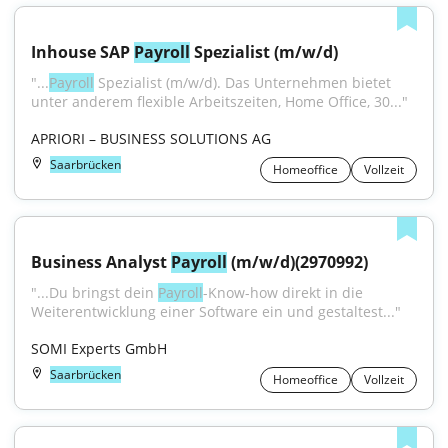
Inhouse SAP 
Payroll
 Spezialist (m/w/d)
"...
Payroll
 Spezialist (m/w/d). Das Unternehmen bietet 
unter anderem flexible Arbeitszeiten, Home Office, 30..."
APRIORI – BUSINESS SOLUTIONS AG
Saarbrücken
Homeoffice
Vollzeit
Business Analyst 
Payroll
 (m/w/d)(2970992)
"...Du bringst dein 
Payroll
-Know-how direkt in die 
Weiterentwicklung einer Software ein und gestaltest..."
SOMI Experts GmbH
Saarbrücken
Homeoffice
Vollzeit