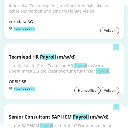
Innovative Technologien, gute Karrieremöglichkeiten, 
echte Teamarbeit und eine tragfähige Vision...
eurodata AG
Saarbrücken
Vollzeit
Teamlead HR 
Payroll
 (m/w/d)
"...mitgestalten? Als Teamlead HR 
Payroll
 (m/w/d) 
übernimmst Du die Verantwortung für unser 
Payroll
..."
ORBIS SE
Saarbrücken
Homeoffice
Vollzeit
Senior Consultant SAP HCM 
Payroll
 (m/w/d)
"...der SAP HCM 
Payroll
 zu beraten? Dann nutze deine 