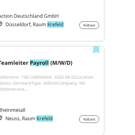
Action Deutschland GmbH
Düsseldorf, Raum
Krefeld
Vollzeit
Teamleiter 
Payroll
 (M/W/D)
Reference: 1061246Posted: 2026-06-02Location: 
Neuss, GermanyType: VollzeitCompany: MS 
Motorservice...
Rheinmetall
Neuss, Raum
Krefeld
Vollzeit