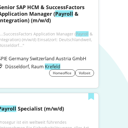
Senior SAP HCM & SuccessFactors 
Application Manager (
Payroll
 & 
Integration) (m/w/d)
"...SuccessFactors Application Manager (
Payroll
 & 
Integration) (m/w/d) Einsatzort: Deutschlandweit, 
Düsseldorf..."
SPIE Germany Switzerland Austria GmbH
Düsseldorf, Raum
Krefeld
Homeoffice
Vollzeit
Payroll
 Specialist (m/w/d)
Prosegur ist ein weltweit führendes 
Unternehmen für Sicherheitslösungen aller Art. 