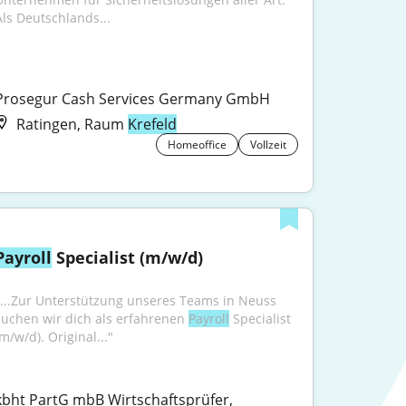
Als Deutschlands...
Prosegur Cash Services Germany GmbH
Ratingen, Raum
Krefeld
Homeoffice
Vollzeit
Payroll
 Specialist (m/w/d)
"...Zur Unterstützung unseres Teams in Neuss 
suchen wir dich als erfahrenen 
Payroll
 Specialist 
m/w/d). Original..."
kbht PartG mbB Wirtschaftsprüfer, 