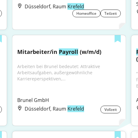
Düsseldorf, Raum
Krefeld
Homeoffice
Teilzeit
Mitarbeiter/in 
Payroll
 (w/m/d)
Arbeiten bei Brunel bedeutet: Attraktive 
Arbeitsaufgaben, außergewöhnliche 
Karriereperspektiven,...
Brunel GmbH
Düsseldorf, Raum
Krefeld
Vollzeit