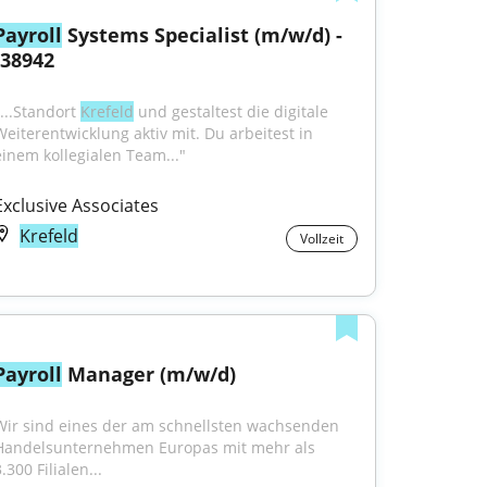
Payroll
 Systems Specialist (m/w/d) - 
J38942
...Standort 
Krefeld
 und gestaltest die digitale 
Weiterentwicklung aktiv mit. Du arbeitest in 
einem kollegialen Team..."
Exclusive Associates
Krefeld
Vollzeit
Payroll
 Manager (m/w/d)
Wir sind eines der am schnellsten wachsenden 
Handelsunternehmen Europas mit mehr als 
.300 Filialen...