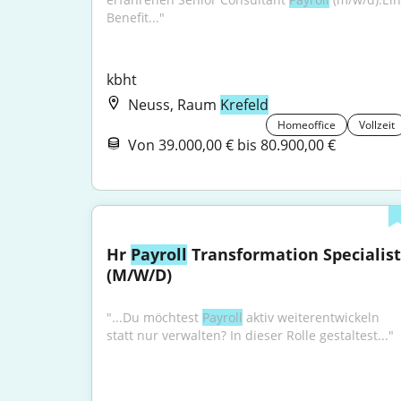
Benefit..."
kbht
Neuss, Raum
Krefeld
Homeoffice
Vollzeit
Von 39.000,00 € bis 80.900,00 €
Hr 
Payroll
 Transformation Specialist 
(M/W/D)
"...Du möchtest 
Payroll
 aktiv weiterentwickeln 
statt nur verwalten? In dieser Rolle gestaltest..."