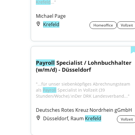
Krefeld
..."
Michael Page
Krefeld
Homeoffice
Vollzeit
Payroll
 Specialist / Lohnbuchhalter 
(w/m/d) - Düsseldorf
"...für unser siebenköpfiges Abrechnungsteam 
als 
Payroll
 Specialist in Vollzeit (39 
Stunden/Woche).\nDer DRK Landesverband..."
Deutsches Rotes Kreuz Nordrhein gGmbH
Düsseldorf, Raum
Krefeld
Vollzeit