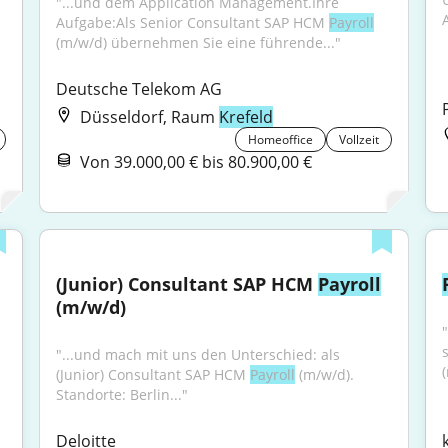
"...und dem Application Management.Ihre 
Aufgabe:Als Senior Consultant SAP HCM 
Payroll
(m/w/d) übernehmen Sie eine führende..."
Deutsche Telekom AG
Düsseldorf, Raum
Krefeld
Homeoffice
Vollzeit
Von 39.000,00 € bis 80.900,00 €
(Junior) Consultant SAP HCM 
Payroll
(m/w/d)
"...und mach mit uns den Unterschied: als 
(
(Junior) Consultant SAP HCM 
Payroll
 (m/w/d). 
Standorte: Berlin..."
Deloitte