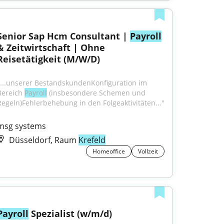
Senior Sap Hcm Consultant | 
Payroll
& Zeitwirtschaft | Ohne 
Reisetätigkeit (M/W/D)
"...unserer BestandskundenKonfiguration im 
Bereich 
Payroll
 (insbesondere Schemen und 
Regeln)Fehlerbehebung in den Folgeaktivitäten..."
msg systems
Düsseldorf, Raum
Krefeld
Homeoffice
Vollzeit
Payroll
 Spezialist (w/m/d)