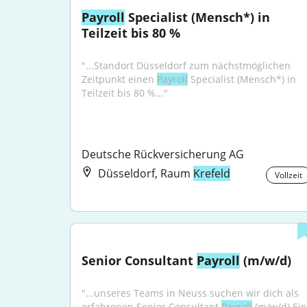
Payroll
 Specialist (Mensch*) in 
Teilzeit bis 80 %
"...Standort Düsseldorf zum nächstmöglichen 
Zeitpunkt einen 
Payroll
 Specialist (Mensch*) in 
Teilzeit bis 80 %..."
Deutsche Rückversicherung AG
Düsseldorf, Raum
Krefeld
Vollzeit
Senior Consultant 
Payroll
 (m/w/d)
"...unseres Teams in Neuss suchen wir dich als 
erfahrenen Senior Consultant 
Payroll
 (m/w/d).Ein 