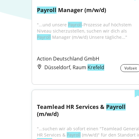
Payroll
 Manager (m/w/d)
"...und unsere 
Payroll
-Prozesse auf höchstem 
Niveau sicherzustellen, suchen wir dich als 
Payroll
 Manager (m/w/d) Unsere tägliche..."
Action Deutschland GmbH
Düsseldorf, Raum
Krefeld
Vollzeit
Teamlead HR Services & 
Payroll
(m/w/d)
"...suchen wir ab sofort einen "Teamlead General
HR Services & 
Payroll