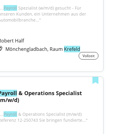
...
Payroll
 Spezialist (w/m/d) gesucht - Für 
unseren Kunden, ein Unternehmen aus der 
Automobilbranche..."
Robert Half
Mönchengladbach, Raum
Krefeld
Vollzeit
Payroll
 & Operations Specialist 
(m/w/d)
...
Payroll
 & Operations Specialist (m/w/d) 
Referenz 12-250743 Sie bringen fundierte..."