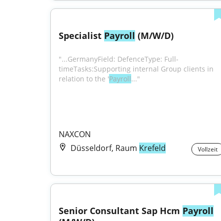
Specialist 
Payroll
 (M/W/D)
"...GermanyField: DefenceType: Full-
timeTasks:Supporting internal Group clients in 
relation to the '
Payroll
..."
NAXCON
Düsseldorf, Raum
Krefeld
Vollzeit
Senior Consultant Sap Hcm 
Payroll