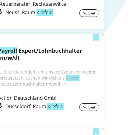
Steuerberater, Rechtsanwälte
Neuss, Raum
Krefeld
Vollzeit
Payroll
 Expert/Lohnbuchhalter 
(m/w/d)
"...Mitarbeitenden. Um unsere Expansion weiter 
fortzusetzen, suchen wir dich als 
Payroll
Expert/Lohnbuchhalter (m/w/d..."
Action Deutschland GmbH
Düsseldorf, Raum
Krefeld
Vollzeit