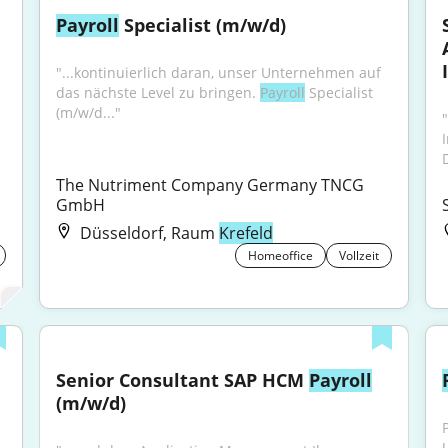
Payroll
 Specialist (m/w/d)
"...kontinuierlich daran, unser Unternehmen auf 
das nächste Level zu bringen. 
Payroll
 Specialist 
(m/w/d..."
The Nutriment Company Germany TNCG 
GmbH
Düsseldorf, Raum
Krefeld
Homeoffice
Vollzeit
Senior Consultant SAP HCM 
Payroll
(m/w/d)