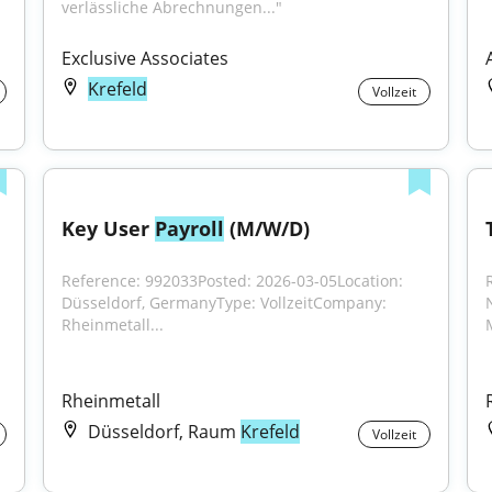
verlässliche Abrechnungen..."
Exclusive Associates
Krefeld
Vollzeit
Key User 
Payroll
 (M/W/D)
Reference: 992033Posted: 2026-03-05Location: 
Düsseldorf, GermanyType: VollzeitCompany: 
Rheinmetall...
Rheinmetall
Düsseldorf, Raum
Krefeld
Vollzeit