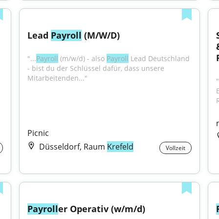
Lead 
Payroll
 (M/W/D)
"...
Payroll
 (m/w/d) - also 
Payroll
 Lead Deutschland 
- bist du der Schlüssel dafür, dass unsere 
Mitarbeitenden..."
Picnic
Düsseldorf, Raum
Krefeld
Vollzeit
Payroll
er Operativ (w/m/d)