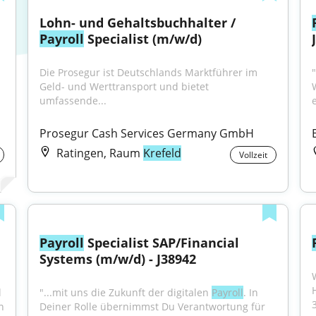
Lohn- und Gehaltsbuchhalter / 
Payroll
 Specialist (m/w/d)
Die Prosegur ist Deutschlands Marktführer im 
"
Geld- und Werttransport und bietet 
umfassende...
Prosegur Cash Services Germany GmbH
Ratingen, Raum
Krefeld
Vollzeit
Payroll
 Specialist SAP/Financial 
Systems (m/w/d) - J38942
 
"...mit uns die Zukunft der digitalen 
Payroll
. In 
3
 (m/w/d)" für den Standort in 
Deiner Rolle übernimmst Du Verantwortung für 