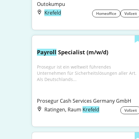
Outokumpu
Krefeld
Homeoffice
Vollzeit
Payroll
 Specialist (m/w/d)
Prosegur ist ein weltweit führendes 
Unternehmen für Sicherheitslösungen aller Art. 
Als Deutschlands...
Prosegur Cash Services Germany GmbH
Ratingen, Raum
Krefeld
Vollzeit