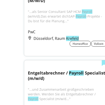
(M/W/D)
"...als Senior Consultant SAP HCM 
Payroll
(w/m/d).Das erwartet dichSAP-
Payroll
-Projekte - 
Du bist für die Planung..."
PwC
Düsseldorf, Raum
Krefeld
Homeoffice
Vollzeit
Entgeltabrechner / 
Payroll
 Specialist
(m/w/d)
"...und Zusammenarbeit großgeschrieben 
werden. Werden Sie als Entgeltabrechner / 
Payroll
 Specialist (m/w/d..."