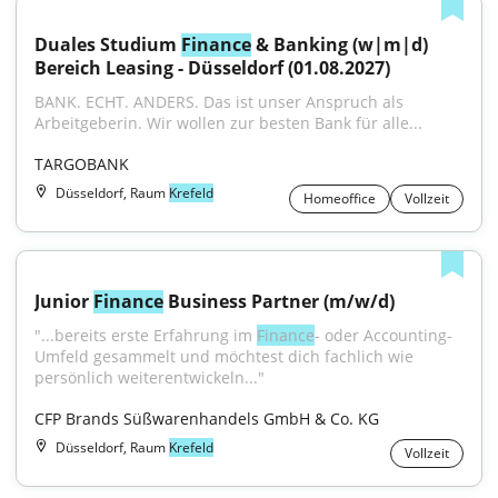
Duales Studium 
Finance
 & Banking (w|m|d) 
Bereich Leasing - Düsseldorf (01.08.2027)
BANK. ECHT. ANDERS. Das ist unser Anspruch als 
Arbeitgeberin. Wir wollen zur besten Bank für alle...
TARGOBANK
Düsseldorf, Raum
Krefeld
Homeoffice
Vollzeit
Junior 
Finance
 Business Partner (m/w/d)
"...bereits erste Erfahrung im 
Finance
- oder Accounting-
Umfeld gesammelt und möchtest dich fachlich wie 
persönlich weiterentwickeln..."
CFP Brands Süßwarenhandels GmbH & Co. KG
Düsseldorf, Raum
Krefeld
Vollzeit