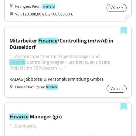
Ratingen, Raum
Krefeld
Vollzeit
Von 120.000,00 € bis 160.000,00 €
Mitarbeiter 
Finance
/Controlling (m/w/d) in 
Düsseldorf
"...Ansprechpartner für Projektmanager und 
Finance
/Controlling-Fragen • Sie betreuen unsere 
Projekte im ERP-System •..."
RADAS Jobbörse & Personalvermittlung GmbH
Düsseldorf, Raum
Krefeld
Vollzeit
Finance
 Manager (gn)
"...Standards.