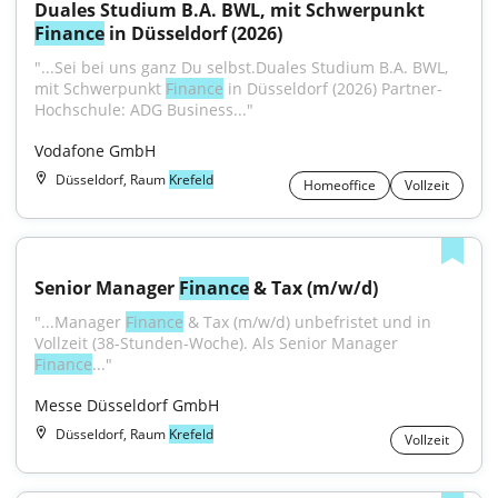
Duales Studium B.A. BWL, mit Schwerpunkt 
Finance
 in Düsseldorf (2026)
"...Sei bei uns ganz Du selbst.Duales Studium B.A. BWL, 
mit Schwerpunkt 
Finance
 in Düsseldorf (2026) Partner-
Hochschule: ADG Business..."
Vodafone GmbH
Düsseldorf, Raum
Krefeld
Homeoffice
Vollzeit
Senior Manager 
Finance
 & Tax (m/w/d)
"...Manager 
Finance
 & Tax (m/w/d) unbefristet und in 
Vollzeit (38-Stunden-Woche). Als Senior Manager 
Finance
..."
Messe Düsseldorf GmbH
Düsseldorf, Raum
Krefeld
Vollzeit