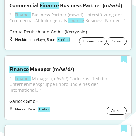
Commercial 
Finance
 Business Partner (m/w/d)
"...
Finance
 Business Partner (m/w/d) Unterstützung der 
Commercial-Abteilungen als 
Finance
 Business Partner..."
Ornua Deutschland GmbH (Kerrygold)
Neukirchen-Vluyn, Raum
Krefeld
Homeoffice
Vollzeit
Finance
 Manager (m/w/d/)
"...
Finance
 Manager (m/w/d/) Garlock ist Teil der 
Unternehmensgruppe Enpro und eines der 
international..."
Garlock GmbH
Neuss, Raum
Krefeld
Vollzeit