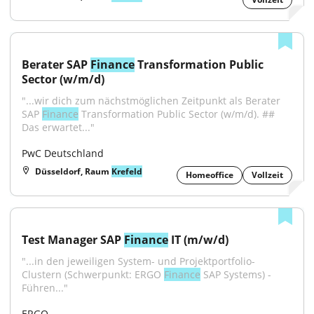
Berater SAP 
Finance
 Transformation Public 
Sector (w/m/d)
"...wir dich zum nächstmöglichen Zeitpunkt als Berater 
SAP 
Finance
 Transformation Public Sector (w/m/d). ## 
Das erwartet..."
PwC Deutschland
Düsseldorf, Raum
Krefeld
Homeoffice
Vollzeit
Test Manager SAP 
Finance
 IT (m/w/d)
"...in den jeweiligen System- und Projektportfolio-
Clustern (Schwerpunkt: ERGO 
Finance
 SAP Systems) - 
Führen..."
ERGO