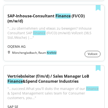
SAP-Inhouse-Consultant 
Finance
 (FI/CO) 
(m/w/d)
"...zu übernehmen und etwas zu bewegen? Inhouse 
Consultant SAP 
Finance
 (FI/CO) (m/w/d) Vollzeit (38,5 
Std./Woche) |..."
OQEMA AG
Mönchengladbach, Raum
Krefeld
Vollzeit
Vertriebsleiter (f/m/d) / Sales Manager LoB 
Finance
&Spend Consumer Industries
"...succeed.What you'll doAs the manager of our 
Finance
& Spend Management sales team for Consumer 
customers, you..."
SAP SE