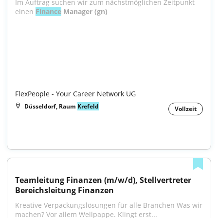
Im Auftrag suchen wir zum nächstmöglichen Zeitpunkt 
einen 
Finance
 Manager (gn)

FlexPeople - Your Career Network UG
Düsseldorf, Raum
Krefeld
Vollzeit
Teamleitung Finanzen (m/w/d), Stellvertreter 
Bereichsleitung Finanzen
Kreative Verpackungslösungen für alle Branchen Was wir 
machen? Vor allem Wellpappe. Klingt erst...