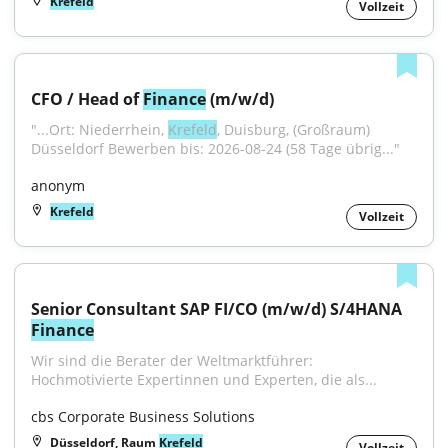
Krefeld
Vollzeit
CFO / Head of 
Finance
 (m/w/d)
"...Ort: Niederrhein, 
Krefeld
, Duisburg, (Großraum) 
Düsseldorf Bewerben bis: 2026-08-24 (58 Tage übrig..."
anonym
Krefeld
Vollzeit
Senior Consultant SAP FI/CO (m/w/d) S/4HANA 
Finance
Wir sind die Berater der Weltmarktführer: 
Hochmotivierte Expertinnen und Experten, die als...
cbs Corporate Business Solutions
Düsseldorf, Raum
Krefeld
Vollzeit