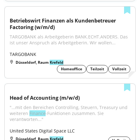
Betriebswirt Finanzen als Kundenbetreuer 
Factoring (w/m/d)
TARGOBANK als Arbeitgeberin BANK.ECHT.ANDERS. Das 
ist unser Anspruch als Arbeitgeberin. Wir wollen...
TARGOBANK
Düsseldorf, Raum
Krefeld
Homeoffice
Teilzeit
Vollzeit
Head of Accounting (m/w/d)
"...mit den Bereichen Controlling, Steuern, Treasury und 
weiteren 
Finance
-Funktionen zusammen. Sie 
verantworten..."
United States Digital Space LLC
Düsseldorf, Raum
Krefeld