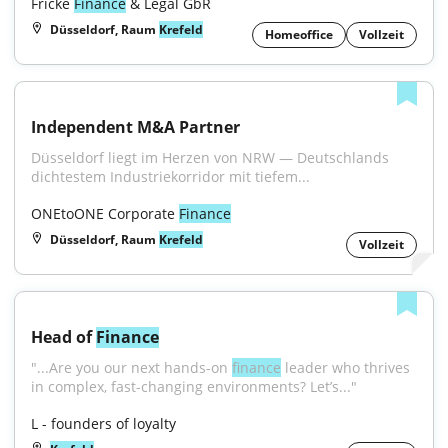
Fricke 
Finance
 & Legal GbR
Düsseldorf, Raum
Krefeld
Homeoffice
Vollzeit
Independent M&A Partner
Düsseldorf liegt im Herzen von NRW — Deutschlands 
dichtestem Industriekorridor mit tiefem...
ONEtoONE Corporate 
Finance
Düsseldorf, Raum
Krefeld
Vollzeit
Head of 
Finance
"...Are you our next hands-on 
finance
 leader who thrives 
in complex, fast-changing environments? Let’s..."
L - founders of loyalty