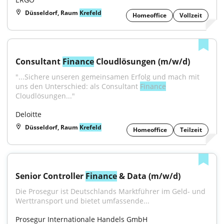
Düsseldorf, Raum
Krefeld
Homeoffice
Vollzeit
Consultant 
Finance
 Cloudlösungen (m/w/d)
"...Sichere unseren gemeinsamen Erfolg und mach mit 
uns den Unterschied: als Consultant 
Finance
Cloudlösungen..."
Deloitte
Düsseldorf, Raum
Krefeld
Homeoffice
Teilzeit
Senior Controller 
Finance
 & Data (m/w/d)
Die Prosegur ist Deutschlands Marktführer im Geld- und 
Werttransport und bietet umfassende...
Prosegur Internationale Handels GmbH