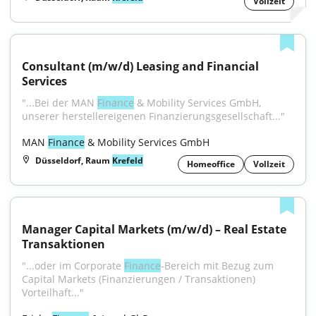
Vollzeit
Consultant (m/w/d) Leasing and Financial 
Services
"...Bei der MAN 
Finance
 & Mobility Services GmbH, 
unserer herstellereigenen Finanzierungsgesellschaft..."
MAN 
Finance
 & Mobility Services GmbH
Düsseldorf, Raum
Krefeld
Homeoffice
Vollzeit
Manager Capital Markets (m/w/d) – Real Estate 
Transaktionen
"...oder im Corporate 
Finance
-Bereich mit Bezug zum 
Capital Markets (Finanzierungen / Transaktionen) 
Vorteilhaft..."