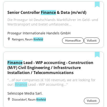
Senior Controller 
Finance
 & Data (m/w/d)
Die Prosegur ist Deutschlands Marktführer im Geld- und 
Werttransport und bietet umfassende...
Prosegur Internationale Handels GmbH
Ratingen, Raum
Krefeld
Homeoffice
Vollzeit
Finance
 Lead - WIP accounting - Construction 
(M/F) Civil Engineering / Infrastructure 
Installation / Telecommunications
"...of our companies (€ 100 revenue), we are looking for 
our: 
Finance
 Lead - WIP accounting..."
Selescope Media Sarl.
Düsseldorf, Raum
Krefeld
Vollzeit