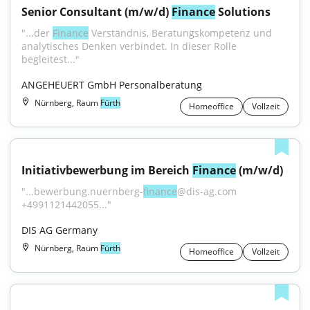
Senior Consultant (m/w/d) 
Finance
 Solutions
"...der 
Finance
 Verständnis, Beratungskompetenz und 
analytisches Denken verbindet. In dieser Rolle 
begleitest..."
ANGEHEUERT GmbH Personalberatung
Nürnberg, Raum
Fürth
Homeoffice
Vollzeit
Initiativbewerbung im Bereich 
Finance
 (m/w/d)
"...bewerbung.nuernberg-
finance
@dis-ag.com 
+4991121442055..."
DIS AG Germany
Nürnberg, Raum
Fürth
Homeoffice
Vollzeit