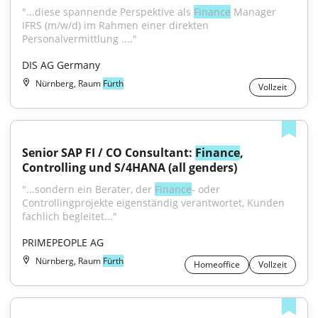
"...diese spannende Perspektive als 
Finance
 Manager 
IFRS (m/w/d) im Rahmen einer direkten 
Personalvermittlung ...."
DIS AG Germany
Nürnberg, Raum
Fürth
Vollzeit
Senior SAP FI / CO Consultant: 
Finance
, 
Controlling und S/4HANA (all genders)
"...sondern ein Berater, der 
Finance
- oder 
Controllingprojekte eigenständig verantwortet, Kunden 
fachlich begleitet..."
PRIMEPEOPLE AG
Nürnberg, Raum
Fürth
Homeoffice
Vollzeit