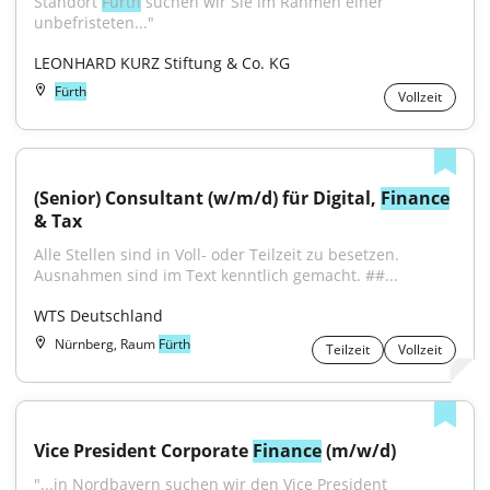
Standort 
Fürth
 suchen wir Sie im Rahmen einer 
unbefristeten..."
LEONHARD KURZ Stiftung & Co. KG
Fürth
Vollzeit
(Senior) Consultant (w/m/d) für Digital, 
Finance
& Tax
Alle Stellen sind in Voll- oder Teilzeit zu besetzen. 
Ausnahmen sind im Text kenntlich gemacht. ##...
WTS Deutschland
Nürnberg, Raum
Fürth
Teilzeit
Vollzeit
Vice President Corporate 
Finance
 (m/w/d)
"...in Nordbayern suchen wir den Vice President 