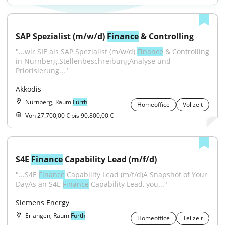
SAP Spezialist (m/w/d) 
Finance
 & Controlling
"...wir SIE als SAP Spezialist (m/w/d) 
Finance
 & Controlling 
in Nürnberg.StellenbeschreibungAnalyse und 
Priorisierung..."
Akkodis
Nürnberg, Raum
Fürth
Homeoffice
Vollzeit
Von 27.700,00 € bis 90.800,00 €
S4E 
Finance
 Capability Lead (m/f/d)
"...S4E 
Finance
 Capability Lead (m/f/d)A Snapshot of Your 
DayAs an S4E 
Finance
 Capability Lead, you..."
Siemens Energy
Erlangen, Raum
Fürth
Homeoffice
Teilzeit