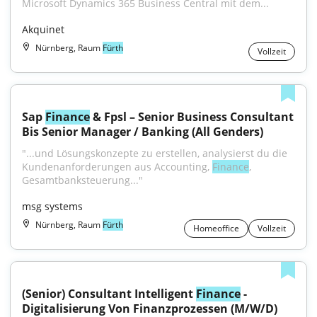
Microsoft Dynamics 365 Business Central mit dem...
Akquinet
Nürnberg, Raum
Fürth
Vollzeit
Sap 
Finance
 & Fpsl – Senior Business Consultant 
Bis Senior Manager / Banking (All Genders)
"...und Lösungskonzepte zu erstellen, analysierst du die 
Kundenanforderungen aus Accounting, 
Finance
, 
Gesamtbanksteuerung..."
msg systems
Nürnberg, Raum
Fürth
Homeoffice
Vollzeit
(Senior) Consultant Intelligent 
Finance
 - 
Digitalisierung Von Finanzprozessen (M/W/D)