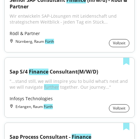
Senior SAP Consultant 
Finance
 (m/w/d) - Rödl & 
Partner
Wir entwickeln SAP-Lösungen mit Leidenschaft und 
strategischem Weitblick - jeden Tag ein Stück...
Rödl & Partner
Nürnberg, Raum
Fürth
Vollzeit
Sap S/4 
Finance
 Consultant(M/W/D)
"...stand still, we will inspire you to build what’s next and 
we will navigate 
further
 together. Our journey..."
Infosys Technologies
Erlangen, Raum
Fürth
Vollzeit
Sap Process Consultant - 
Finance