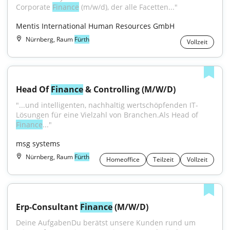
Corporate 
Finance
 (m/w/d), der alle Facetten..."
Mentis International Human Resources GmbH
Nürnberg, Raum
Fürth
Vollzeit
Head Of 
Finance
 & Controlling (M/W/D)
"...und intelligenten, nachhaltig wertschöpfenden IT-
Lösungen für eine Vielzahl von Branchen.Als Head of 
Finance
..."
msg systems
Nürnberg, Raum
Fürth
Homeoffice
Teilzeit
Vollzeit
Erp-Consultant 
Finance
 (M/W/D)
Deine AufgabenDu berätst unsere Kunden rund um 