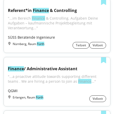
Referent*in 
Finance
 & Controlling
"...im Bereich 
Finance
 & Controlling. Aufgaben Deine 
Aufgaben – kaufmännische Projektbegleitung mit 
Verantwortung..."
SÜSS Beratende Ingenieure
Nürnberg, Raum
Fürth
Teilzeit
Vollzeit
Finance
/ Administrative Assistant
"...a proactive attitude towards supporting different 
teams . We are hiring a person to join as 
Finance
..."
QGMI
Erlangen, Raum
Fürth
Vollzeit