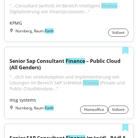
"...Consultant (w/m/d) im Bereich Intelligent 
Finance
 - 
Digitalisierung von Finanzprozessen..."
KPMG
Nürnberg, Raum
Fürth
Vollzeit
Senior Sap Consultant 
Finance
 – Public Cloud 
(All Genders)
"...dich bei unsKonzeption und Implementierung von 
Lösungen im Bereich SAP S/4HANA 
Finance
 (Private und 
Public Cloud)Analyse..."
msg systems
Nürnberg, Raum
Fürth
Homeoffice
Vollzeit