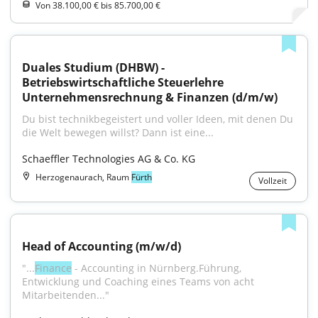
Von 38.100,00 € bis 85.700,00 €
Duales Studium (DHBW) - 
Betriebswirtschaftliche Steuerlehre 
Unternehmensrechnung & Finanzen (d/m/w)
Du bist technikbegeistert und voller Ideen, mit denen Du 
die Welt bewegen willst? Dann ist eine...
Schaeffler Technologies AG & Co. KG
Herzogenaurach, Raum
Fürth
Vollzeit
Head of Accounting (m/w/d)
"...
Finance
 - Accounting in Nürnberg.Führung, 
Entwicklung und Coaching eines Teams von acht 
Mitarbeitenden..."