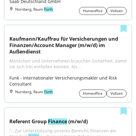
Saab Deutschland GmbH
Nürnberg, Raum
Fürth
Homeoffice
Vollzeit
Kaufmann/Kauffrau für Versicherungen und 
Finanzen/Account Manager (m/w/d) im 
Außendienst
Menschen und Unternehmen brauchen Sicherheit, damit 
sie sich frei entfalten können. Als...
Funk - Internationaler Versicherungsmakler und Risk 
Consultant
Nürnberg, Raum
Fürth
Homeoffice
Vollzeit
Referent Group 
Finance
 (m/w/d)
"...Zur Unterstützung unseres Bereichs Finanzen am 