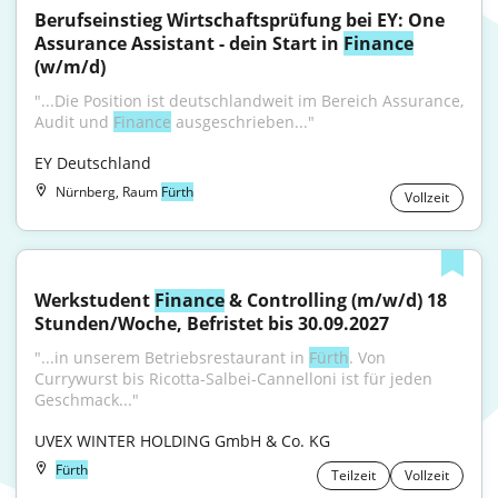
Berufseinstieg Wirtschaftsprüfung bei EY: One 
Assurance Assistant - dein Start in 
Finance
(w/m/d)
"...Die Position ist deutschlandweit im Bereich Assurance, 
Audit und 
Finance
 ausgeschrieben..."
EY Deutschland
Nürnberg, Raum
Fürth
Vollzeit
Werkstudent 
Finance
 & Controlling (m/w/d) 18 
Stunden/Woche, Befristet bis 30.09.2027
"...in unserem Betriebsrestaurant in 
Fürth
. Von 
Currywurst bis Ricotta-Salbei-Cannelloni ist für jeden 
Geschmack..."
UVEX WINTER HOLDING GmbH & Co. KG
Fürth
Teilzeit
Vollzeit