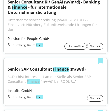
Senior Consultant KI/ GenAI (w/m/d) - Banking 
& 
Finance
 - für internationale 
Unternehmensberatung
Unternehmensbeschreibung Job-Nr: 2679070GS 
Einsatzort: Nürnberg Zukunftsweisende Lösungen für 
das...
Passion for People GmbH
Nürnberg, Raum
Fürth
Homeoffice
Vollzeit
Senior SAP Consultant 
Finance
 (m/w/d)
"...Du bist interessiert an der Stelle als Senior SAP 
Consultant 
Finance
 (m/w/d) bei RÖDL ?..."
Instaffo GmbH
Nürnberg, Raum
Fürth
Vollzeit