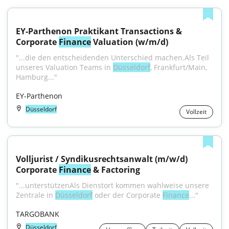
EY-Parthenon Praktikant Transactions & 
Corporate 
Finance
 Valuation (w/m/d)
"...die den entscheidenden Unterschied machen.Als Teil 
unseres Valuation Teams in 
Düsseldorf
, Frankfurt/Main, 
Hamburg..."
EY-Parthenon
Düsseldorf
Vollzeit
Volljurist / Syndikusrechtsanwalt (m/w/d) 
Corporate 
Finance
 & Factoring
"...unterstützenAls Dienstort kommen wahlweise unsere 
Zentrale in 
Düsseldorf
 oder der Corporate 
Finance
..."
TARGOBANK
Düsseldorf