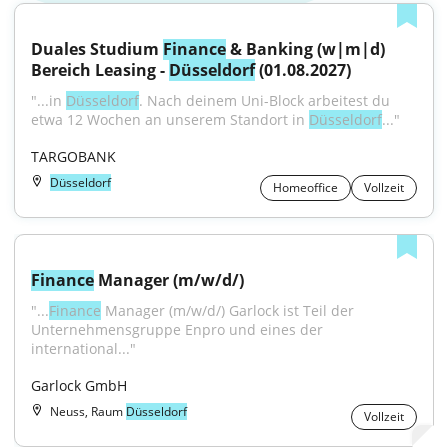
Duales Studium 
Finance
 & Banking (w|m|d) 
Bereich Leasing - 
Düsseldorf
 (01.08.2027)
"...in 
Düsseldorf
. Nach deinem Uni-Block arbeitest du 
etwa 12 Wochen an unserem Standort in 
Düsseldorf
..."
TARGOBANK
Düsseldorf
Homeoffice
Vollzeit
Finance
 Manager (m/w/d/)
"...
Finance
 Manager (m/w/d/) Garlock ist Teil der 
Unternehmensgruppe Enpro und eines der 
international..."
Garlock GmbH
Neuss, Raum
Düsseldorf
Vollzeit