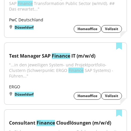
SAP 
Finance
 Transformation Public Sector (w/m/d). ## 
Das erwartet..."
PwC Deutschland
Düsseldorf
Homeoffice
Vollzeit
Test Manager SAP 
Finance
 IT (m/w/d)
"...in den jeweiligen System- und Projektportfolio-
Clustern (Schwerpunkt: ERGO 
Finance
 SAP Systems) - 
Führen..."
ERGO
Düsseldorf
Homeoffice
Vollzeit
Consultant 
Finance
 Cloudlösungen (m/w/d)