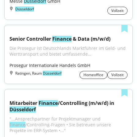
Messe 
Düsseldorf
 GmbH
Düsseldorf
Vollzeit
Senior Controller 
Finance
 & Data (m/w/d)
Die Prosegur ist Deutschlands Marktführer im Geld- und 
Werttransport und bietet umfassende...
Prosegur Internationale Handels GmbH
Ratingen, Raum
Düsseldorf
Homeoffice
Vollzeit
Mitarbeiter 
Finance
/Controlling (m/w/d) in 
Düsseldorf
"...Ansprechpartner für Projektmanager und 
Finance
/Controlling-Fragen • Sie betreuen unsere 
Projekte im ERP-System •..."