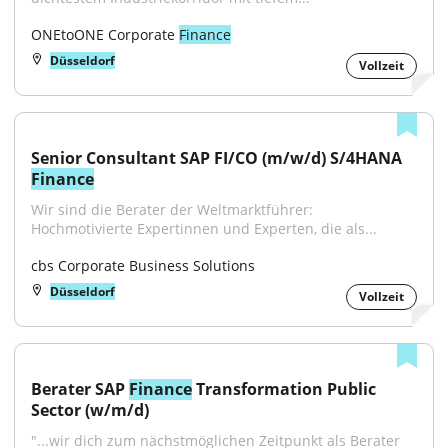
ONEtoONE Corporate 
Finance
Düsseldorf
Vollzeit
Senior Consultant SAP FI/CO (m/w/d) S/4HANA 
Finance
Wir sind die Berater der Weltmarktführer: 
Hochmotivierte Expertinnen und Experten, die als...
cbs Corporate Business Solutions
Düsseldorf
Vollzeit
Berater SAP 
Finance
 Transformation Public 
Sector (w/m/d)
"...wir dich zum nächstmöglichen Zeitpunkt als Berater 