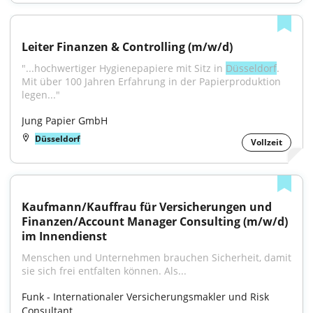
Leiter Finanzen & Controlling (m/w/d)
"...hochwertiger Hygienepapiere mit Sitz in 
Düsseldorf
. 
Mit über 100 Jahren Erfahrung in der Papierproduktion 
legen..."
Jung Papier GmbH
Düsseldorf
Vollzeit
Kaufmann/Kauffrau für Versicherungen und 
Finanzen/Account Manager Consulting (m/w/d) 
im Innendienst
Menschen und Unternehmen brauchen Sicherheit, damit 
sie sich frei entfalten können. Als...
Funk - Internationaler Versicherungsmakler und Risk 
Consultant