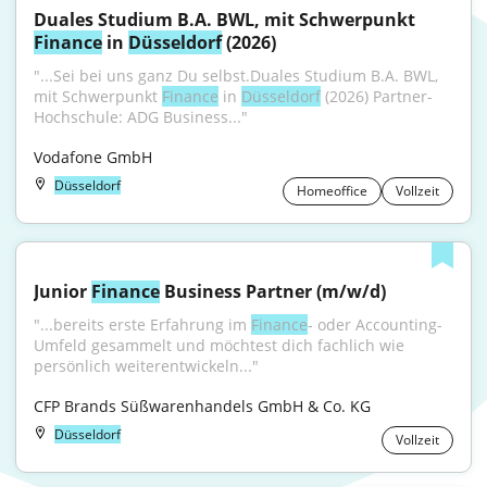
Duales Studium B.A. BWL, mit Schwerpunkt 
Finance
 in 
Düsseldorf
 (2026)
"...Sei bei uns ganz Du selbst.Duales Studium B.A. BWL, 
mit Schwerpunkt 
Finance
 in 
Düsseldorf
 (2026) Partner-
Hochschule: ADG Business..."
Vodafone GmbH
Düsseldorf
Homeoffice
Vollzeit
Junior 
Finance
 Business Partner (m/w/d)
"...bereits erste Erfahrung im 
Finance
- oder Accounting-
Umfeld gesammelt und möchtest dich fachlich wie 
persönlich weiterentwickeln..."
CFP Brands Süßwarenhandels GmbH & Co. KG
Düsseldorf
Vollzeit