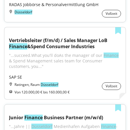
RADAS Jobbörse & Personalvermittlung GmbH
Düsseldorf
Vollzeit
Vertriebsleiter (f/m/d) / Sales Manager LoB 
Finance
&Spend Consumer Industries
"...succeed.What you'll doAs the manager of our 
Finance
& Spend Management sales team for Consumer 
customers, you..."
SAP SE
Ratingen, Raum
Düsseldorf
Vollzeit
Von 120.000,00 € bis 160.000,00 €
Junior 
Finance
 Business Partner (m/w/d)
"...Jahre || 
Düsseldorf
 Medienhafen Aufgaben 
Finance
-