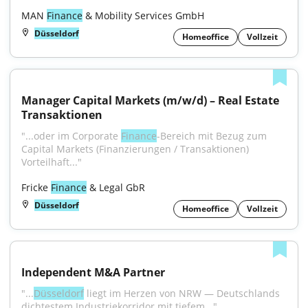
MAN 
Finance
 & Mobility Services GmbH
Düsseldorf
Homeoffice
Vollzeit
Manager Capital Markets (m/w/d) – Real Estate 
Transaktionen
"...oder im Corporate 
Finance
-Bereich mit Bezug zum 
Capital Markets (Finanzierungen / Transaktionen) 
Vorteilhaft..."
Fricke 
Finance
 & Legal GbR
Düsseldorf
Homeoffice
Vollzeit
Independent M&A Partner
"...
Düsseldorf
 liegt im Herzen von NRW — Deutschlands 
dichtestem Industriekorridor mit tiefem..."