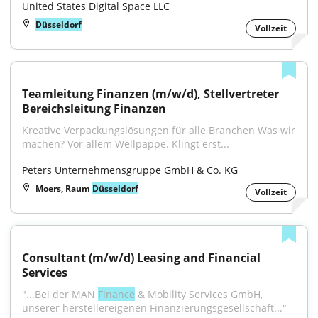
United States Digital Space LLC
Düsseldorf
Vollzeit
Teamleitung Finanzen (m/w/d), Stellvertreter 
Bereichsleitung Finanzen
Kreative Verpackungslösungen für alle Branchen Was wir 
machen? Vor allem Wellpappe. Klingt erst...
Peters Unternehmensgruppe GmbH & Co. KG
Moers, Raum
Düsseldorf
Vollzeit
Consultant (m/w/d) Leasing and Financial 
Services
"...Bei der MAN 
Finance
 & Mobility Services GmbH, 
unserer herstellereigenen Finanzierungsgesellschaft..."