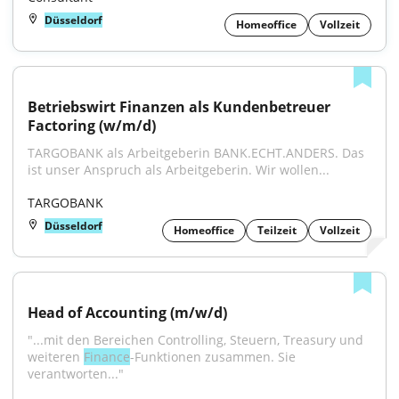
Düsseldorf
Homeoffice
Vollzeit
Betriebswirt Finanzen als Kundenbetreuer 
Factoring (w/m/d)
TARGOBANK als Arbeitgeberin BANK.ECHT.ANDERS. Das 
ist unser Anspruch als Arbeitgeberin. Wir wollen...
TARGOBANK
Düsseldorf
Homeoffice
Teilzeit
Vollzeit
Head of Accounting (m/w/d)
"...mit den Bereichen Controlling, Steuern, Treasury und 
weiteren 
Finance
-Funktionen zusammen. Sie 
verantworten..."