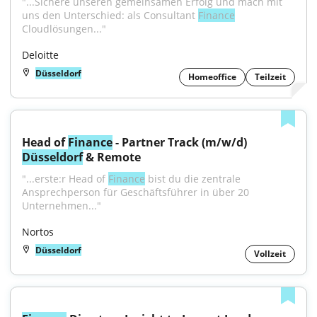
"...Sichere unseren gemeinsamen Erfolg und mach mit 
uns den Unterschied: als Consultant 
Finance
Cloudlösungen..."
Deloitte
Düsseldorf
Homeoffice
Teilzeit
Head of 
Finance
 - Partner Track (m/w/d) 
Düsseldorf
 & Remote
"...erste:r Head of 
Finance
 bist du die zentrale 
Ansprechperson für Geschäftsführer in über 20 
Unternehmen..."
Nortos
Düsseldorf
Vollzeit