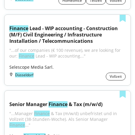
Homeoffice
Teilzeit
Vollzeit
Finance
 Lead - WIP accounting - Construction 
(M/F) Civil Engineering / Infrastructure 
Installation / Telecommunications
"...of our companies (€ 100 revenue), we are looking for 
our: 
Finance
 Lead - WIP accounting..."
Selescope Media Sarl.
Düsseldorf
Vollzeit
Senior Manager 
Finance
 & Tax (m/w/d)
"...Manager 
Finance
 & Tax (m/w/d) unbefristet und in 
Vollzeit (38-Stunden-Woche). Als Senior Manager 
Finance
..."