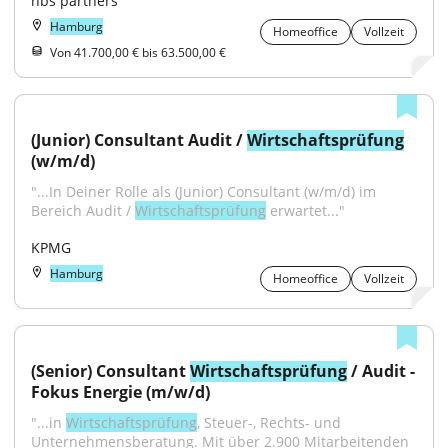
nbs partners
Hamburg
Homeoffice
Vollzeit
Von 41.700,00 € bis 63.500,00 €
(Junior) Consultant Audit / 
Wirtschaftsprüfung
(w/m/d)
"...In Deiner Rolle als (Junior) Consultant (w/m/d) im 
Bereich Audit / 
Wirtschaftsprüfung
 erwartet..."
KPMG
Hamburg
Homeoffice
Vollzeit
(Senior) Consultant 
Wirtschaftsprüfung
 / Audit - 
Fokus Energie (m/w/d)
"...in 
Wirtschaftsprüfung
, Steuer-, Rechts- und 
Unternehmensberatung. Mit über 2.900 Mitarbeitenden 