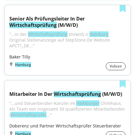
Senior Als Prüfungsleiter In Der 
Wirtschaftsprüfung
 (M/W/D)
"...in der 
Wirtschaftsprüfung
 (m/w/d) // 
Hamburg
Original Stellenanzeige auf StepStone.De Website 
APCT1_DE..."
Baker Tilly
Hamburg
Vollzeit
Mitarbeiter In Der 
Wirtschaftsprüfung
 (M/W/D)
"...und Steuerberater-Kanzlei im 
Hamburger
 Chilehaus. 
Als Team von insgesamt 30 qualifizierten Mitarbeitenden 
(
Wirtschaftsprüfer
..."
Doberenz und Partner Wirtschaftsprüfer Steuerberater
Hamburg