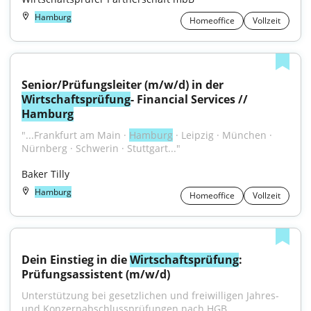
Hamburg
Homeoffice
Vollzeit
Senior/Prüfungsleiter (m/w/d) in der 
Wirtschaftsprüfung
- Financial Services // 
Hamburg
"...Frankfurt am Main · 
Hamburg
 · Leipzig · München · 
Nürnberg · Schwerin · Stuttgart..."
Baker Tilly
Hamburg
Homeoffice
Vollzeit
Dein Einstieg in die 
Wirtschaftsprüfung
: 
Prüfungsassistent (m/w/d)
Unterstützung bei gesetzlichen und freiwilligen Jahres- 
und Konzernabschlussprüfungen nach HGB...