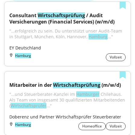
Consultant 
Wirtschaftsprüfung
 / Audit 
Versicherungen (Financial Services) (w/m/d)
"...erfolgreich zu sein. Du unterstützt unser Audit-Team 
in Stuttgart, München, Köln, Hannover, 
Hamburg
..."
EY Deutschland
Hamburg
Vollzeit
Mitarbeiter in der 
Wirtschaftsprüfung
 (m/w/d)
"...und Steuerberater-Kanzlei im 
Hamburger
 Chilehaus. 
Als Team von insgesamt 30 qualifizierten Mitarbeitenden 
(
Wirtschaftsprüfer
..."
Doberenz und Partner Wirtschaftsprüfer Steuerberater
Hamburg
Homeoffice
Vollzeit