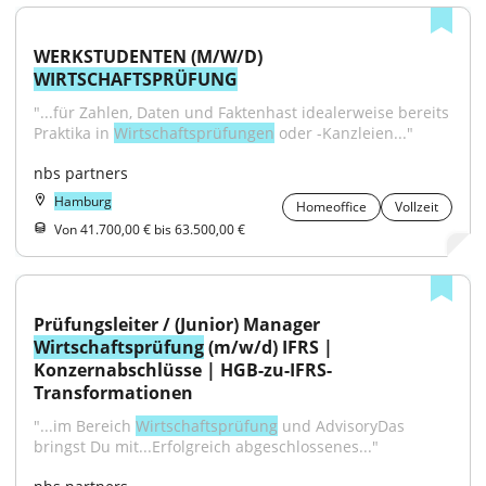
WERKSTUDENTEN (M/W/D) 
WIRTSCHAFTSPRÜFUNG
"...für Zahlen, Daten und Faktenhast idealerweise bereits 
Praktika in 
Wirtschaftsprüfungen
 oder -Kanzleien..."
nbs partners
Hamburg
Homeoffice
Vollzeit
Von 41.700,00 € bis 63.500,00 €
Prüfungsleiter / (Junior) Manager 
Wirtschaftsprüfung
 (m/w/d) IFRS | 
Konzernabschlüsse | HGB-zu-IFRS-
Transformationen
"...im Bereich 
Wirtschaftsprüfung
 und AdvisoryDas 
bringst Du mit...Erfolgreich abgeschlossenes..."