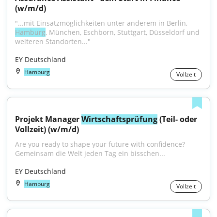
(w/m/d)
"...mit Einsatzmöglichkeiten unter anderem in Berlin, 
Hamburg
, München, Eschborn, Stuttgart, Düsseldorf und 
weiteren Standorten..."
EY Deutschland
Hamburg
Vollzeit
Projekt Manager 
Wirtschaftsprüfung
 (Teil- oder 
Vollzeit) (w/m/d)
Are you ready to shape your future with confidence? 
Gemeinsam die Welt jeden Tag ein bisschen...
EY Deutschland
Hamburg
Vollzeit