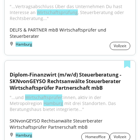
"...Vertragsabschluss Über das Unternehmen Du hast 
Interesse an 
Wirtschaftsprüfung
, Steuerberatung oder 
Rechtsberatung..."
DELFS & PARTNER mbB Wirtschaftsprüfer und 
Steuerberater
Hamburg
Vollzeit
Diplom-Finanzwirt (m/w/d) Steuerberatung - 
SKNvonGEYSO Rechtsanwälte Steuerberater 
Wirtschaftsprüfer Partnerschaft mbB
"...und 
Wirtschaftsprüfer
:innen, aktiv in der 
Metropolregion 
Hamburg
 mit drei Standorten. Das 
Beratungshaus bietet integrierte..."
SKNvonGEYSO Rechtsanwälte Steuerberater 
Wirtschaftsprüfer Partnerschaft mbB
Hamburg
Homeoffice
Vollzeit