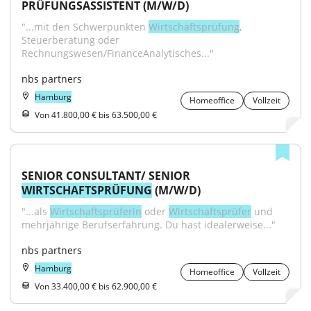
PRÜFUNGSASSISTENT (M/W/D)
"...mit den Schwerpunkten 
Wirtschaftsprüfung
, 
Steuerberatung oder 
Rechnungswesen/FinanceAnalytisches..."
nbs partners
Hamburg
Homeoffice
Vollzeit
Von 41.800,00 € bis 63.500,00 €
SENIOR CONSULTANT/ SENIOR 
WIRTSCHAFTSPRÜFUNG
 (M/W/D)
"...als 
Wirtschaftsprüferin
 oder 
Wirtschaftsprüfer
 und 
mehrjährige Berufserfahrung. Du hast idealerweise..."
nbs partners
Hamburg
Homeoffice
Vollzeit
Von 33.400,00 € bis 62.900,00 €