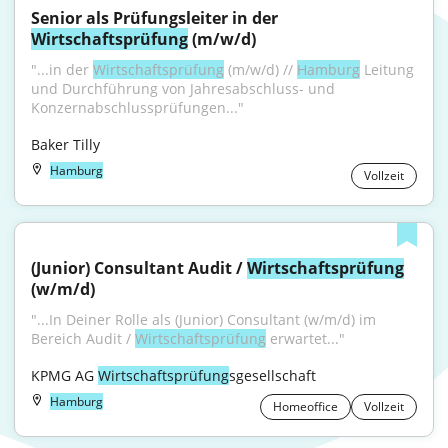
Senior als Prüfungsleiter in der 
Wirtschaftsprüfung
 (m/w/d)
"...in der 
Wirtschaftsprüfung
 (m/w/d) // 
Hamburg
 Leitung 
und Durchführung von Jahresabschluss- und 
Konzernabschlussprüfungen..."
Baker Tilly
Hamburg
Vollzeit
(Junior) Consultant Audit / 
Wirtschaftsprüfung
(w/m/d)
"...In Deiner Rolle als (Junior) Consultant (w/m/d) im 
Bereich Audit / 
Wirtschaftsprüfung
 erwartet..."
KPMG AG 
Wirtschaftsprüfung
sgesellschaft
Hamburg
Homeoffice
Vollzeit