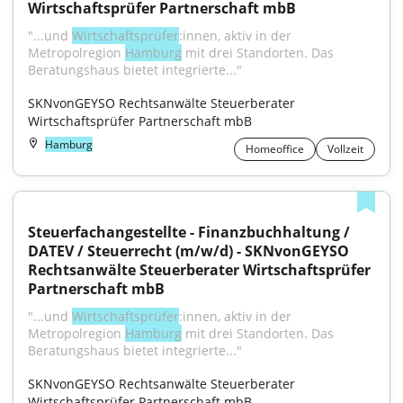
Wirtschaftsprüfer Partnerschaft mbB
"...und 
Wirtschaftsprüfer
:innen, aktiv in der 
Metropolregion 
Hamburg
 mit drei Standorten. Das 
Beratungshaus bietet integrierte..."
SKNvonGEYSO Rechtsanwälte Steuerberater 
Wirtschaftsprüfer Partnerschaft mbB
Hamburg
Homeoffice
Vollzeit
Steuerfachangestellte - Finanzbuchhaltung / 
DATEV / Steuerrecht (m/w/d) - SKNvonGEYSO 
Rechtsanwälte Steuerberater Wirtschaftsprüfer 
Partnerschaft mbB
"...und 
Wirtschaftsprüfer
:innen, aktiv in der 
Metropolregion 
Hamburg
 mit drei Standorten. Das 
Beratungshaus bietet integrierte..."
SKNvonGEYSO Rechtsanwälte Steuerberater 
Wirtschaftsprüfer Partnerschaft mbB