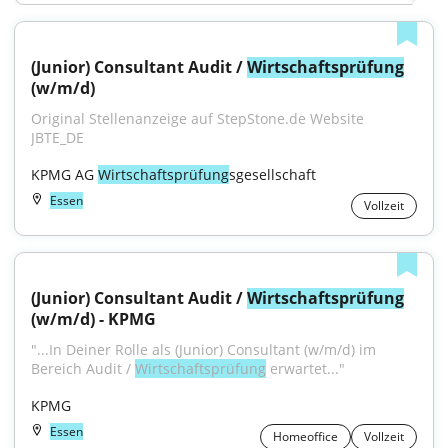
(Junior) Consultant Audit / 
Wirtschaftsprüfung
(w/m/d)
Original Stellenanzeige auf StepStone.de Website 
JBTE_DE
KPMG AG 
Wirtschaftsprüfung
sgesellschaft
Essen
Vollzeit
(Junior) Consultant Audit / 
Wirtschaftsprüfung
(w/m/d) - KPMG
"...In Deiner Rolle als (Junior) Consultant (w/m/d) im 
Bereich Audit / 
Wirtschaftsprüfung
 erwartet..."
KPMG
Essen
Homeoffice
Vollzeit