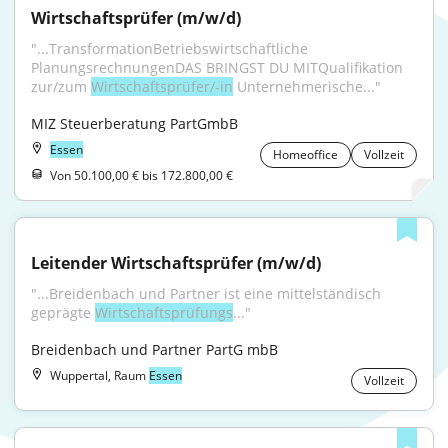
Wirtschaftsprüfer (m/w/d)
"...TransformationBetriebswirtschaftliche 
PlanungsrechnungenDAS BRINGST DU MITQualifikation 
zur/zum 
Wirtschaftsprüfer/-in
 Unternehmerische..."
MIZ Steuerberatung PartGmbB
Essen
Homeoffice
Vollzeit
Von 50.100,00 € bis 172.800,00 €
Leitender Wirtschaftsprüfer (m/w/d)
"...Breidenbach und Partner ist eine mittelständisch 
geprägte 
Wirtschaftsprüfungs
..."
Breidenbach und Partner PartG mbB
Wuppertal, Raum
Essen
Vollzeit