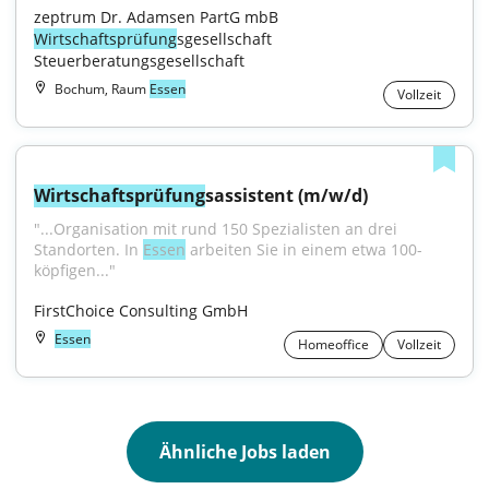
zeptrum Dr. Adamsen PartG mbB 
Wirtschaftsprüfung
sgesellschaft 
Steuerberatungsgesellschaft
Bochum, Raum
Essen
Vollzeit
Wirtschaftsprüfung
sassistent (m/w/d)
"...Organisation mit rund 150 Spezialisten an drei 
Standorten. In 
Essen
 arbeiten Sie in einem etwa 100-
köpfigen..."
FirstChoice Consulting GmbH
Essen
Homeoffice
Vollzeit
Ähnliche Jobs laden