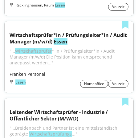
Recklinghausen, Raum
Essen
Vollzeit
Wirtschaftsprüfer*in / Prüfungsleiter*in / Audit 
Manager (m/w/d) 
Essen
"...
Wirtschaftsprüfer
* in / Prüfungsleiter*in / Audit 
Manager (m/w/d) Die Position kann entsprechend 
angepasst werden..."
Franken Personal
Essen
Homeoffice
Vollzeit
Leitender Wirtschaftsprüfer - Industrie / 
Öffentlicher Sektor (M/W/D)
"...Breidenbach und Partner ist eine mittelständisch 
geprägte 
Wirtschaftsprüfungs
..."