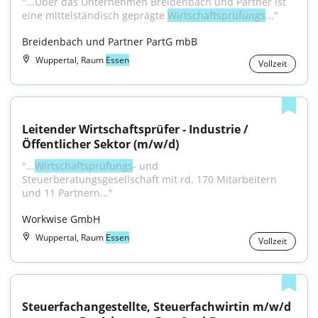
"...Über das Unternehmen Breidenbach und Partner ist 
eine mittelständisch geprägte 
Wirtschaftsprüfungs
..."
Breidenbach und Partner PartG mbB
Wuppertal, Raum
Essen
Vollzeit
Leitender Wirtschaftsprüfer - Industrie / 
Öffentlicher Sektor (m/w/d)
"...
Wirtschaftsprüfungs
- und 
Steuerberatungsgesellschaft mit rd. 170 Mitarbeitern 
und 11 Partnern..."
Workwise GmbH
Wuppertal, Raum
Essen
Vollzeit
Steuerfachangestellte, Steuerfachwirtin m/w/d 