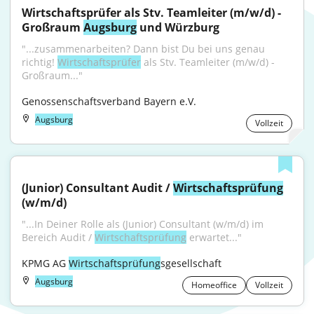
Wirtschaftsprüfer als Stv. Teamleiter (m/w/d) - 
Großraum 
Augsburg
 und Würzburg
"...zusammenarbeiten? Dann bist Du bei uns genau 
richtig! 
Wirtschaftsprüfer
 als Stv. Teamleiter (m/w/d) - 
Großraum..."
Genossenschaftsverband Bayern e.V.
Augsburg
Vollzeit
(Junior) Consultant Audit / 
Wirtschaftsprüfung
(w/m/d)
"...In Deiner Rolle als (Junior) Consultant (w/m/d) im 
Bereich Audit / 
Wirtschaftsprüfung
 erwartet..."
KPMG AG 
Wirtschaftsprüfung
sgesellschaft
Augsburg
Homeoffice
Vollzeit