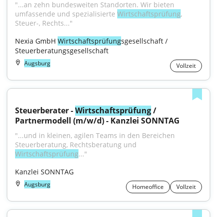
"...an zehn bundesweiten Standorten. Wir bieten 
umfassende und spezialisierte 
Wirtschaftsprüfung
, 
Steuer-, Rechts..."
Nexia GmbH 
Wirtschaftsprüfung
sgesellschaft / 
Steuerberatungsgesellschaft
Augsburg
Vollzeit
Steuerberater - 
Wirtschaftsprüfung
 / 
Partnermodell (m/w/d) - Kanzlei SONNTAG
"...und in kleinen, agilen Teams in den Bereichen 
Steuerberatung, Rechtsberatung und 
Wirtschaftsprüfung
..."
Kanzlei SONNTAG
Augsburg
Homeoffice
Vollzeit