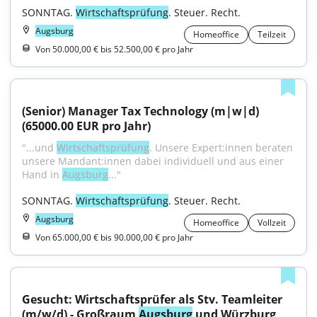
SONNTAG. 
Wirtschaftsprüfung
. Steuer. Recht.
Augsburg
Homeoffice
Teilzeit
Von 50.000,00 € bis 52.500,00 € pro Jahr
(Senior) Manager Tax Technology (m|w|d) 
(65000.00 EUR pro Jahr)
"...und 
Wirtschaftsprüfung
. Unsere Expert:innen beraten 
unsere Mandant:innen dabei individuell und aus einer 
Hand in 
Augsburg
..."
SONNTAG. 
Wirtschaftsprüfung
. Steuer. Recht.
Augsburg
Homeoffice
Vollzeit
Von 65.000,00 € bis 90.000,00 € pro Jahr
Gesucht: Wirtschaftsprüfer als Stv. Teamleiter 
(m/w/d) - Großraum 
Augsburg
 und Würzburg