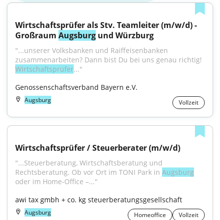
Wirtschaftsprüfer als Stv. Teamleiter (m/w/d) - 
Großraum 
Augsburg
 und Würzburg
"...unserer Volksbanken und Raiffeisenbanken 
zusammenarbeiten? Dann bist Du bei uns genau richtig! 
Wirtschaftsprüfer
..."
Genossenschaftsverband Bayern e.V.
Augsburg
Vollzeit
Wirtschaftsprüfer / Steuerberater (m/w/d)
"...Steuerberatung, Wirtschaftsberatung und 
Rechtsberatung. Ob vor Ort im TONI Park in 
Augsburg
oder im Home-Office –..."
awi tax gmbh + co. kg steuerberatungsgesellschaft
Augsburg
Homeoffice
Vollzeit