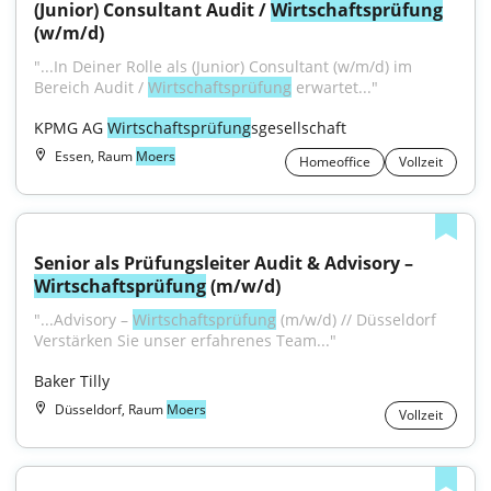
(Junior) Consultant Audit / 
Wirtschaftsprüfung
(w/m/d)
"...In Deiner Rolle als (Junior) Consultant (w/m/d) im 
Bereich Audit / 
Wirtschaftsprüfung
 erwartet..."
KPMG AG 
Wirtschaftsprüfung
sgesellschaft
Essen, Raum
Moers
Homeoffice
Vollzeit
Senior als Prüfungsleiter Audit & Advisory – 
Wirtschaftsprüfung
 (m/w/d)
"...Advisory – 
Wirtschaftsprüfung
 (m/w/d) // Düsseldorf 
Verstärken Sie unser erfahrenes Team..."
Baker Tilly
Düsseldorf, Raum
Moers
Vollzeit