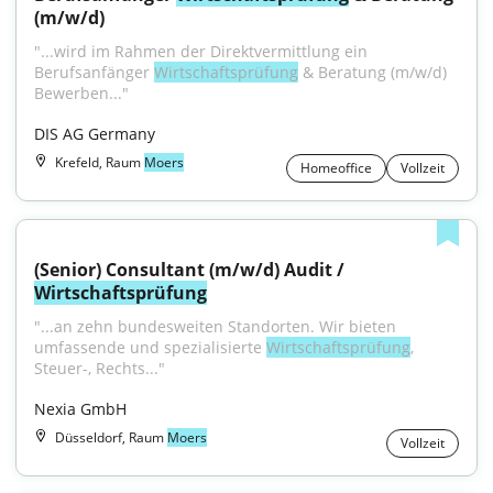
(m/w/d)
"...wird im Rahmen der Direktvermittlung ein 
Berufsanfänger 
Wirtschaftsprüfung
 & Beratung (m/w/d) 
Bewerben..."
DIS AG Germany
Krefeld, Raum
Moers
Homeoffice
Vollzeit
(Senior) Consultant (m/w/d) Audit / 
Wirtschaftsprüfung
"...an zehn bundesweiten Standorten. Wir bieten 
umfassende und spezialisierte 
Wirtschaftsprüfung
, 
Steuer-, Rechts..."
Nexia GmbH
Düsseldorf, Raum
Moers
Vollzeit