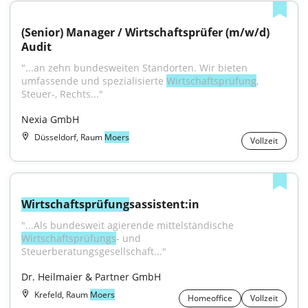
(Senior) Manager / Wirtschaftsprüfer (m/w/d) 
Audit
"...an zehn bundesweiten Standorten. Wir bieten 
umfassende und spezialisierte 
Wirtschaftsprüfung
, 
Steuer-, Rechts..."
Nexia GmbH
Düsseldorf, Raum
Moers
Vollzeit
Wirtschaftsprüfung
sassistent:in
"...Als bundesweit agierende mittelständische 
Wirtschaftsprüfungs
- und 
Steuerberatungsgesellschaft..."
Dr. Heilmaier & Partner GmbH
Krefeld, Raum
Moers
Homeoffice
Vollzeit