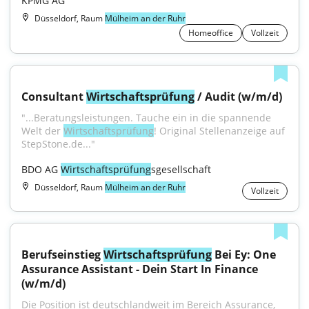
KPMG AG
Düsseldorf, Raum
Mülheim an der Ruhr
Homeoffice
Vollzeit
Consultant 
Wirtschaftsprüfung
 / Audit (w/m/d)
"...Beratungsleistungen. Tauche ein in die spannende 
Welt der 
Wirtschaftsprüfung
! Original Stellenanzeige auf 
StepStone.de..."
BDO AG 
Wirtschaftsprüfung
sgesellschaft
Düsseldorf, Raum
Mülheim an der Ruhr
Vollzeit
Berufseinstieg 
Wirtschaftsprüfung
 Bei Ey: One 
Assurance Assistant - Dein Start In Finance 
(w/m/d)
Die Position ist deutschlandweit im Bereich Assurance, 