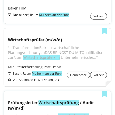
Baker Tilly
Düsseldorf, Raum
Mülheim an der Ruhr
Vollzeit
Wirtschaftsprüfer (m/w/d)
"...TransformationBetriebswirtschaftliche 
PlanungsrechnungenDAS BRINGST DU MITQualifikation 
zur/zum 
Wirtschaftsprüfer/-in
 Unternehmerische..."
MIZ Steuerberatung PartGmbB
Essen, Raum
Mülheim an der Ruhr
Homeoffice
Vollzeit
Von 50.100,00 € bis 172.800,00 €
Prüfungsleiter 
Wirtschaftsprüfung
 / Audit 
(w/m/d)