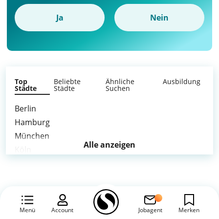
Ja
Nein
Top
Beliebte
Ähnliche
Ausbildung
Städte
Städte
Suchen
Berlin
Hamburg
München
Alle anzeigen
Köln
Frankfurt am Main
Stuttgart
Düsseldorf
Leipzig
Menü
Account
Jobagent
Merken
Dortmund