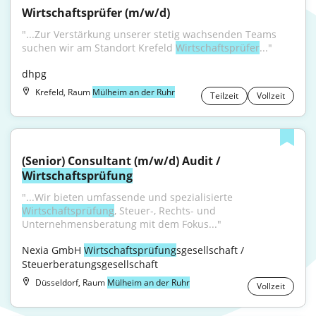
Wirtschaftsprüfer (m/w/d)
"...Zur Verstärkung unserer stetig wachsenden Teams 
suchen wir am Standort Krefeld 
Wirtschaftsprüfer
..."
dhpg
Krefeld, Raum
Mülheim an der Ruhr
Teilzeit
Vollzeit
(Senior) Consultant (m/w/d) Audit / 
Wirtschaftsprüfung
"...Wir bieten umfassende und spezialisierte 
Wirtschaftsprüfung
, Steuer-, Rechts- und 
Unternehmensberatung mit dem Fokus..."
Nexia GmbH 
Wirtschaftsprüfung
sgesellschaft / 
Steuerberatungsgesellschaft
Düsseldorf, Raum
Mülheim an der Ruhr
Vollzeit