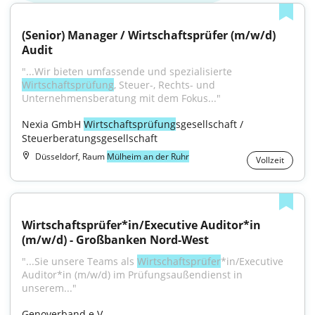
(Senior) Manager / Wirtschaftsprüfer (m/w/d) 
Audit
"...Wir bieten umfassende und spezialisierte 
Wirtschaftsprüfung
, Steuer-, Rechts- und 
Unternehmensberatung mit dem Fokus..."
Nexia GmbH 
Wirtschaftsprüfung
sgesellschaft / 
Steuerberatungsgesellschaft
Düsseldorf, Raum
Mülheim an der Ruhr
Vollzeit
Wirtschaftsprüfer*in/Executive Auditor*in 
(m/w/d) - Großbanken Nord-West
"...Sie unsere Teams als 
Wirtschaftsprüfer
*in/Executive 
Auditor*in (m/w/d) im Prüfungsaußendienst in 
unserem..."
Genoverband e.V.