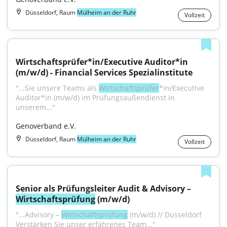
Düsseldorf, Raum
Mülheim an der Ruhr
Vollzeit
Wirtschaftsprüfer*in/Executive Auditor*in 
(m/w/d) - Financial Services Spezialinstitute
"...Sie unsere Teams als 
Wirtschaftsprüfer
*in/Executive 
Auditor*in (m/w/d) im Prüfungsaußendienst in 
unserem..."
Genoverband e.V.
Düsseldorf, Raum
Mülheim an der Ruhr
Vollzeit
Senior als Prüfungsleiter Audit & Advisory – 
Wirtschaftsprüfung
 (m/w/d)
"...Advisory – 
Wirtschaftsprüfung
 (m/w/d) // Düsseldorf 
Verstärken Sie unser erfahrenes Team..."