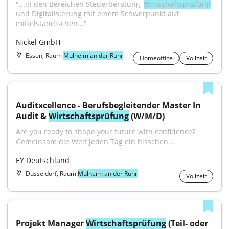
"...in den Bereichen Steuerberatung, 
Wirtschaftsprüfung
und Digitalisierung mit einem Schwerpunkt auf 
mittelständischen..."
Nickel GmbH
Essen, Raum
Mülheim an der Ruhr
Homeoffice
Vollzeit
Auditxcellence - Berufsbegleitender Master In 
Audit & 
Wirtschaftsprüfung
 (W/M/D)
Are you ready to shape your future with confidence? 
Gemeinsam die Welt jeden Tag ein bisschen...
EY Deutschland
Düsseldorf, Raum
Mülheim an der Ruhr
Vollzeit
Projekt Manager 
Wirtschaftsprüfung
 (Teil- oder 