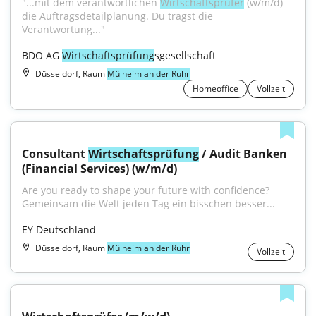
"...mit dem verantwortlichen 
Wirtschaftsprüfer
 (w/m/d) 
die Auftragsdetailplanung. Du trägst die 
Verantwortung..."
BDO AG 
Wirtschaftsprüfung
sgesellschaft
Düsseldorf, Raum
Mülheim an der Ruhr
Homeoffice
Vollzeit
Consultant 
Wirtschaftsprüfung
 / Audit Banken 
(Financial Services) (w/m/d)
Are you ready to shape your future with confidence?
Gemeinsam die Welt jeden Tag ein bisschen besser...
EY Deutschland
Düsseldorf, Raum
Mülheim an der Ruhr
Vollzeit