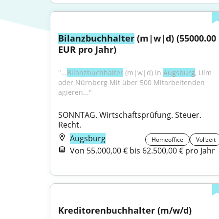
Bilanzbuchhalter
 (m|w|d) (55000.00 
EUR pro Jahr)
"...
Bilanzbuchhalter
 (m|w|d) in 
Augsburg
, Ulm 
oder Nürnberg Mit über 500 Mitarbeitenden 
agieren..."
SONNTAG. Wirtschaftsprüfung. Steuer. 
Recht.
Augsburg
Homeoffice
Vollzeit
Von 55.000,00 € bis 62.500,00 € pro Jahr
Kreditorenbuchhalter (m/w/d)