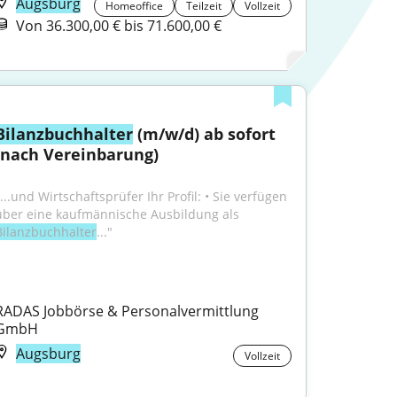
Augsburg
Homeoffice
Teilzeit
Vollzeit
Von 36.300,00 € bis 71.600,00 €
Bilanzbuchhalter
 (m/w/d) ab sofort 
(nach Vereinbarung)
...und Wirtschaftsprüfer Ihr Profil: • Sie verfügen 
über eine kaufmännische Ausbildung als 
Bilanzbuchhalter
..."
RADAS Jobbörse & Personalvermittlung 
GmbH
Augsburg
Vollzeit