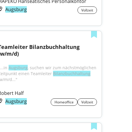
HAPEKO Hanseatisches Personalkontor
Augsburg
Vollzeit
Teamleiter Bilanzbuchhaltung 
(w/m/d)
...in 
Augsburg
, suchen wir zum nächstmöglichen 
Zeitpunkt einen Teamleiter 
Bilanzbuchhaltung
(w/m/d..."
Robert Half
Augsburg
Homeoffice
Vollzeit