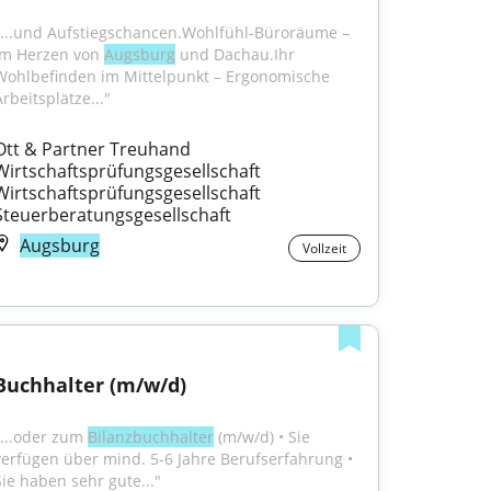
"...und Aufstiegschancen.Wohlfühl-Büroräume – 
im Herzen von 
Augsburg
 und Dachau.Ihr 
Wohlbefinden im Mittelpunkt – Ergonomische 
rbeitsplätze..."
Ott & Partner Treuhand 
Wirtschaftsprüfungsgesellschaft 
Wirtschaftsprüfungsgesellschaft 
Steuerberatungsgesellschaft
Augsburg
Vollzeit
Buchhalter (m/w/d)
"...oder zum 
Bilanzbuchhalter
 (m/w/d) • Sie 
verfügen über mind. 5-6 Jahre Berufserfahrung • 
Sie haben sehr gute..."