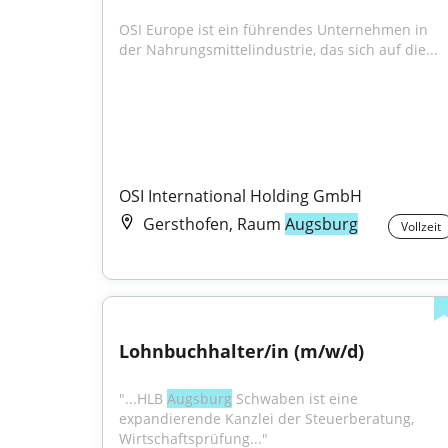
OSI Europe ist ein führendes Unternehmen in 
der Nahrungsmittelindustrie, das sich auf die...
OSI International Holding GmbH
Gersthofen, Raum
Augsburg
Vollzeit
Lohnbuchhalter/in (m/w/d)
"...HLB 
Augsburg
 Schwaben ist eine 
expandierende Kanzlei der Steuerberatung, 
Wirtschaftsprüfung..."