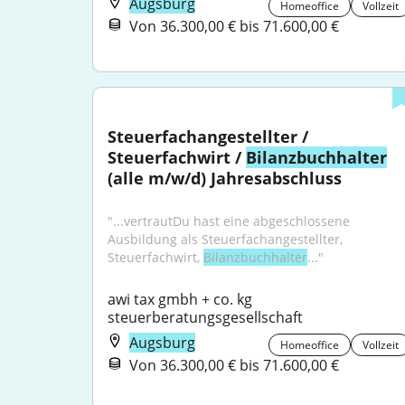
Augsburg
Homeoffice
Vollzeit
Von 36.300,00 € bis 71.600,00 €
Steuerfachangestellter / 
Steuerfachwirt / 
Bilanzbuchhalter
(alle m/w/d) Jahresabschluss
"...vertrautDu hast eine abgeschlossene 
Ausbildung als Steuerfachangestellter, 
Steuerfachwirt, 
Bilanzbuchhalter
..."
awi tax gmbh + co. kg 
steuerberatungsgesellschaft
Augsburg
Homeoffice
Vollzeit
Von 36.300,00 € bis 71.600,00 €