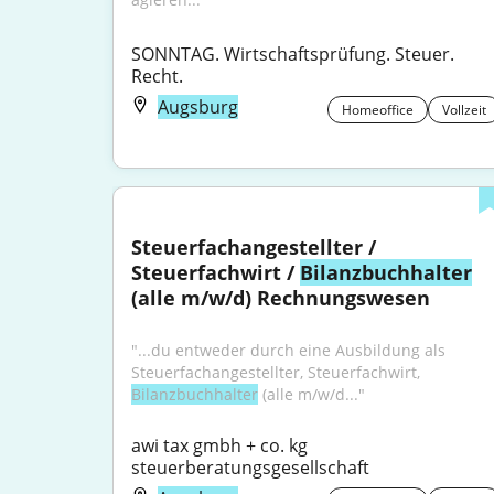
SONNTAG. Wirtschaftsprüfung. Steuer. 
Recht.
Augsburg
Homeoffice
Vollzeit
Steuerfachangestellter / 
Steuerfachwirt / 
Bilanzbuchhalter
(alle m/w/d) Rechnungswesen
"...du entweder durch eine Ausbildung als 
Steuerfachangestellter, Steuerfachwirt, 
Bilanzbuchhalter
 (alle m/w/d..."
awi tax gmbh + co. kg 
steuerberatungsgesellschaft