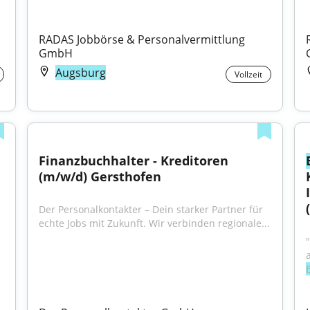
RADAS Jobbörse & Personalvermittlung 
GmbH
Augsburg
Vollzeit
Finanzbuchhalter - Kreditoren 
(m/w/d) Gersthofen
Der Personalkontakter – Dein starker Partner für 
echte Jobs mit Zukunft. Wir verbinden regionale...