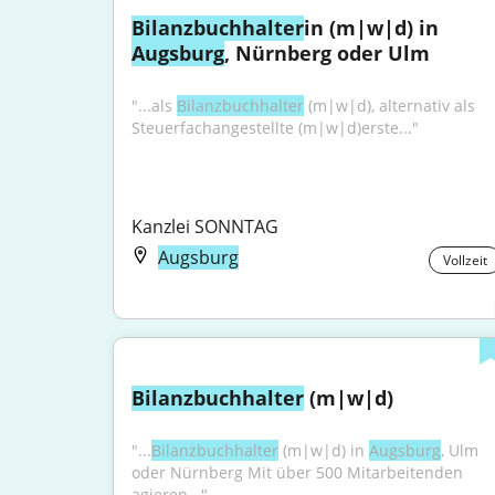
Bilanzbuchhalter
in (m|w|d) in 
Augsburg
, Nürnberg oder Ulm
"...als 
Bilanzbuchhalter
 (m|w|d), alternativ als 
Steuerfachangestellte (m|w|d)erste..."
Kanzlei SONNTAG
Augsburg
Vollzeit
Bilanzbuchhalter
 (m|w|d)
"...
Bilanzbuchhalter
 (m|w|d) in 
Augsburg
, Ulm 
oder Nürnberg Mit über 500 Mitarbeitenden 
agieren..."