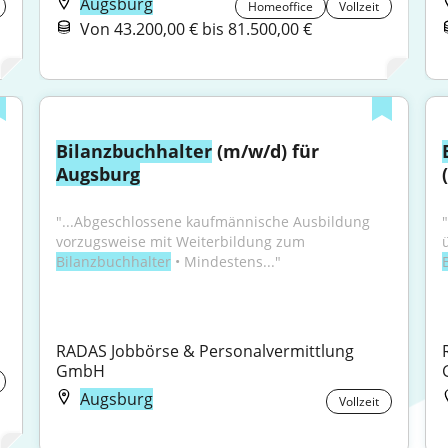
Augsburg
Homeoffice
Vollzeit
Von 43.200,00 € bis 81.500,00 €
Bilanzbuchhalter
 (m/w/d) für 
Augsburg
"...Abgeschlossene kaufmännische Ausbildung 
"
vorzugsweise mit Weiterbildung zum 
Bilanzbuchhalter
 • Mindestens..."
RADAS Jobbörse & Personalvermittlung 
GmbH
Augsburg
Vollzeit