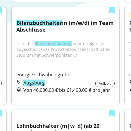
Bilanzbuchhalter
in (m/w/d) im Team 
Abschlüsse
"...in der 
Bilanzbuchhaltung
 oder erfolgreich 
"
abgeschlossenes Wirtschaftswissenschaftliches 
Studium mit Schwerpunkten..."
energie schwaben gmbh
Augsburg
Vollzeit
Von 46.000,00 € bis 61.400,00 € pro Jahr
Lohnbuchhalter (m|w|d) (ab 20 