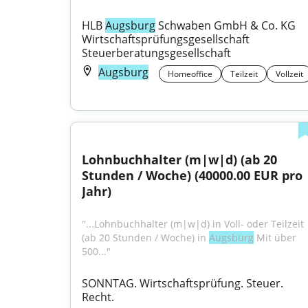
HLB 
Augsburg
 Schwaben GmbH & Co. KG 
Wirtschaftsprüfungsgesellschaft 
Steuerberatungsgesellschaft
Augsburg
Homeoffice
Teilzeit
Vollzeit
Lohnbuchhalter (m|w|d) (ab 20 
Stunden / Woche) (40000.00 EUR pro 
Jahr)
"...Lohnbuchhalter (m|w|d) in Voll- oder Teilzeit 
(ab 20 Stunden / Woche) in 
Augsburg
 Mit über 
500..."
SONNTAG. Wirtschaftsprüfung. Steuer. 
Recht.