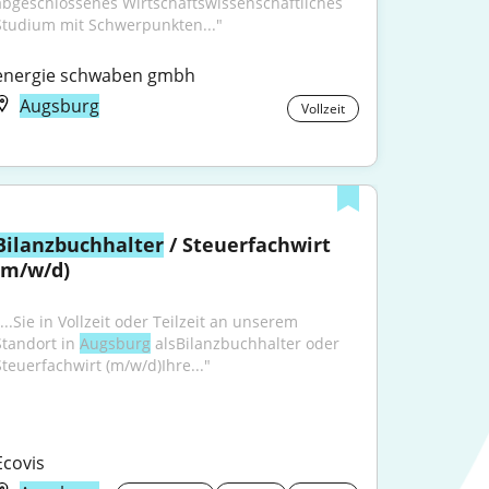
abgeschlossenes Wirtschaftswissenschaftliches 
Studium mit Schwerpunkten..."
energie schwaben gmbh
Augsburg
Vollzeit
Bilanzbuchhalter
 / Steuerfachwirt 
(m/w/d)
...Sie in Vollzeit oder Teilzeit an unserem 
Standort in 
Augsburg
 alsBilanzbuchhalter oder 
Steuerfachwirt (m/w/d)Ihre..."
Ecovis