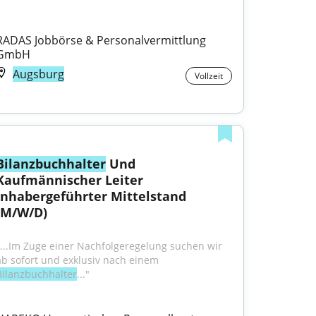
RADAS Jobbörse & Personalvermittlung 
GmbH
Augsburg
Vollzeit
Bilanzbuchhalter
 Und 
Kaufmännischer Leiter 
Inhabergeführter Mittelstand 
(M/W/D)
"...Im Zuge einer Nachfolgeregelung suchen wir 
ab sofort und exklusiv nach einem 
Bilanzbuchhalter
..."