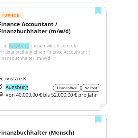
TOP-JOB
Finance Accountant / 
Finanzbuchhalter (m/w/d)
...in 
Augsburg
 suchen wir ab sofort in 
Direktanstellung einen Finance Accountant / 
Finanzbuchhalter (m/w/d..."
ecoVista e.K
Augsburg
Homeoffice
Vollzeit
Von 40.000,00 € bis 52.000,00 € pro Jahr
Finanzbuchhalter (Mensch)