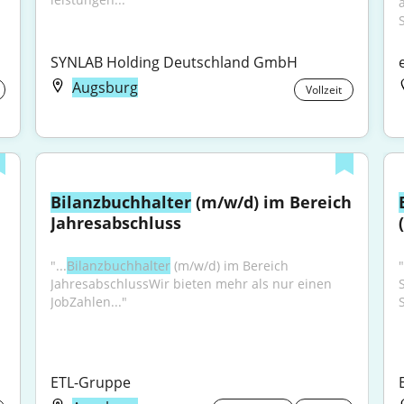
SYNLAB Holding Deutschland GmbH
Augsburg
Vollzeit
Bilanzbuchhalter
 (m/w/d) im Bereich 
Jahresabschluss
"...
Bilanzbuchhalter
 (m/w/d) im Bereich 
"
JahresabschlussWir bieten mehr als nur einen 
JobZahlen..."
ETL-Gruppe