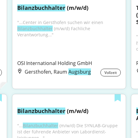
Bilanzbuchhalter
 (m/w/d)
"...Center in Gersthofen suchen wir einen 
Bilanzbuchhalter
 (m/w/d) Fachliche 
Verantwortung..."
OSI International Holding GmbH
Gersthofen, Raum
Augsburg
Vollzeit
Bilanzbuchhalter
 (m/w/d)
"...
Bilanzbuchhalter
 (m/w/d) Die SYNLAB-Gruppe 
ist der führende Anbieter von Labor­dienst­
"
leistungen..."