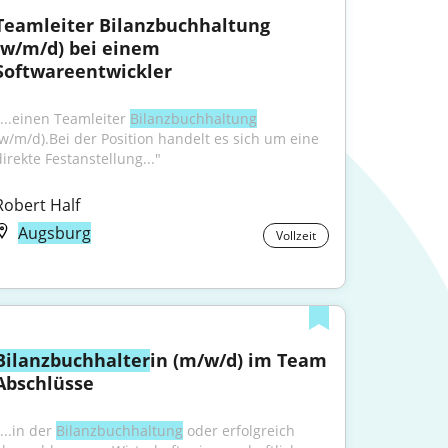
Teamleiter Bilanzbuchhaltung 
(w/m/d) bei einem 
Softwareentwickler
"...einen Teamleiter 
Bilanzbuchhaltung
(w/m/d).Bei der Position handelt es sich um eine 
direkte Festanstellung..."
Robert Half
Augsburg
Vollzeit
Bilanzbuchhalter
in (m/w/d) im Team 
Abschlüsse
...in der 
Bilanzbuchhaltung
 oder erfolgreich 