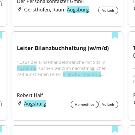
Der Personalkontakter GmbH
Gersthofen, Raum
Augsburg
Vollzeit
Leiter Bilanzbuchhaltung (w/m/d)
"...aus der Einzelhandelsbranche mit Sitz in 
Augsburg
, suchen wir zum nächstmöglichen 
"
Zeitpunkt einen Leiter 
Bilanzbuchhaltung
..."
Robert Half
Augsburg
Homeoffice
Vollzeit