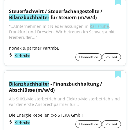
Steuerfachwirt / Steuerfachangestellte / 
Bilanzbuchhalter
 für Steuern (m/w/d)
"...Unternehmen mit Niederlassungen in 
Karlsruhe
, 
Frankfurt und Dresden. Wir betreuen im Schwerpunkt 
Freiberufler..."
nowak & partner PartmbB
Karlsruhe
Homeoffice
Vollzeit
Bilanzbuchhalter
 - Finanzbuchhaltung / 
Abschlüsse (m/w/d)
Als SHKL-Meisterbetrieb und Elektro-Meisterbetrieb sind 
wir der erste Ansprechpartner für...
Die Energie Rebellen c/o STEKA GmbH
Karlsruhe
Homeoffice
Vollzeit