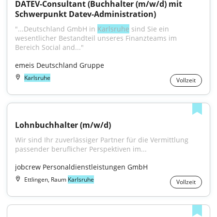
DATEV-Consultant (Buchhalter (m/w/d) mit 
Schwerpunkt Datev-Administration)
"...Deutschland GmbH in 
Karlsruhe
 sind Sie ein 
wesentlicher Bestandteil unseres Finanzteams im 
Bereich Social and..."
emeis Deutschland Gruppe
Karlsruhe
Vollzeit
Lohnbuchhalter (m/w/d)
Wir sind Ihr zuverlässiger Partner für die Vermittlung 
passender beruflicher Perspektiven im...
jobcrew Personaldienstleistungen GmbH
Ettlingen, Raum
Karlsruhe
Vollzeit