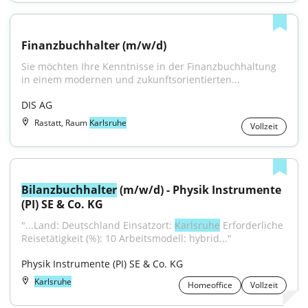
Finanzbuchhalter (m/w/d)
Sie möchten Ihre Kenntnisse in der Finanzbuchhaltung 
in einem modernen und zukunftsorientierten...
DIS AG
Rastatt, Raum
Karlsruhe
Vollzeit
Bilanzbuchhalter
 (m/w/d) - Physik Instrumente 
(PI) SE & Co. KG
"...Land: Deutschland Einsatzort: 
Karlsruhe
 Erforderliche 
Reisetätigkeit (%): 10 Arbeitsmodell: hybrid..."
Physik Instrumente (PI) SE & Co. KG
Karlsruhe
Homeoffice
Vollzeit