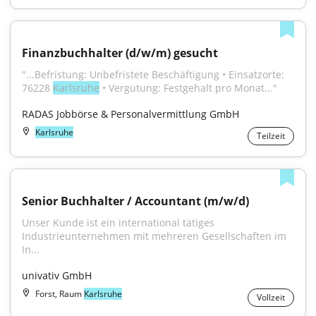
Finanzbuchhalter (d/w/m) gesucht
"...Befristung: Unbefristete Beschäftigung • Einsatzorte: 
76228 
Karlsruhe
 • Vergütung: Festgehalt pro Monat..."
RADAS Jobbörse & Personalvermittlung GmbH
Karlsruhe
Teilzeit
Senior Buchhalter / Accountant (m/w/d)
Unser Kunde ist ein international tätiges 
Industrieunternehmen mit mehreren Gesellschaften im 
In...
univativ GmbH
Forst, Raum
Karlsruhe
Vollzeit