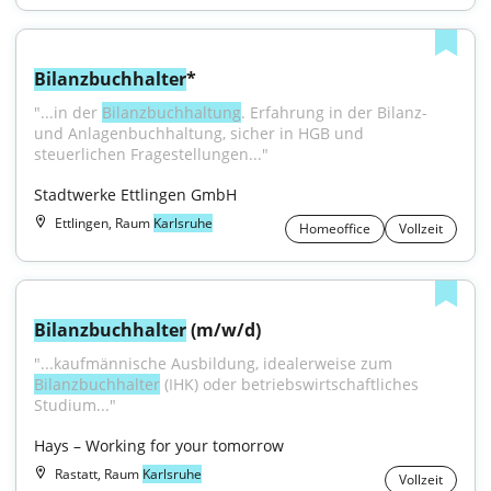
Bilanzbuchhalter
*
"...in der 
Bilanzbuchhaltung
. Erfahrung in der Bilanz- 
und Anlagenbuchhaltung, sicher in HGB und 
steuerlichen Fragestellungen..."
Stadtwerke Ettlingen GmbH
Ettlingen, Raum
Karlsruhe
Homeoffice
Vollzeit
Bilanzbuchhalter
 (m/w/d)
"...kaufmännische Ausbildung, idealerweise zum 
Bilanzbuchhalter
 (IHK) oder betriebswirtschaftliches 
Studium..."
Hays – Working for your tomorrow
Rastatt, Raum
Karlsruhe
Vollzeit