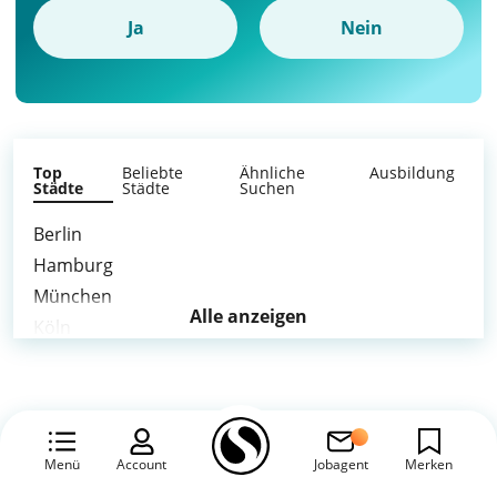
Ja
Nein
Top
Beliebte
Ähnliche
Ausbildung
Städte
Städte
Suchen
Berlin
Hamburg
München
Alle anzeigen
Köln
Frankfurt am Main
Stuttgart
Düsseldorf
Leipzig
Menü
Account
Jobagent
Merken
Dortmund