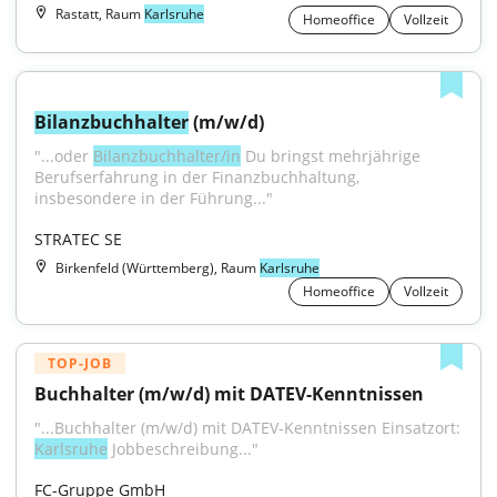
Rastatt, Raum
Karlsruhe
Homeoffice
Vollzeit
Bilanzbuchhalter
 (m/w/d)
"...oder 
Bilanzbuchhalter/in
 Du bringst mehrjährige 
Berufserfahrung in der Finanzbuchhaltung, 
insbesondere in der Führung..."
STRATEC SE
Birkenfeld (Württemberg), Raum
Karlsruhe
Homeoffice
Vollzeit
TOP-JOB
Buchhalter (m/w/d) mit DATEV-Kenntnissen
"...Buchhalter (m/w/d) mit DATEV-Kenntnissen Einsatzort: 
Karlsruhe
 Jobbeschreibung..."
FC-Gruppe GmbH