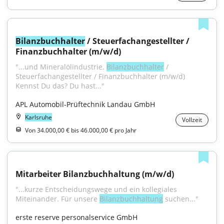
Bilanzbuchhalter
 / Steuerfachangestellter / 
Finanzbuchhalter (m/w/d)
"...und Mineralölindustrie. 
Bilanzbuchhalter
 / 
Steuerfachangestellter / Finanzbuchhalter (m/w/d) 
Kennst Du das? Du hast..."
APL Automobil-Prüftechnik Landau GmbH
Karlsruhe
Vollzeit
Von 34.000,00 € bis 46.000,00 € pro Jahr
Mitarbeiter Bilanzbuchhaltung (m/w/d)
"...kurze Entscheidungswege und ein kollegiales 
Miteinander. Für unsere 
Bilanzbuchhaltung
 suchen..."
erste reserve personalservice GmbH