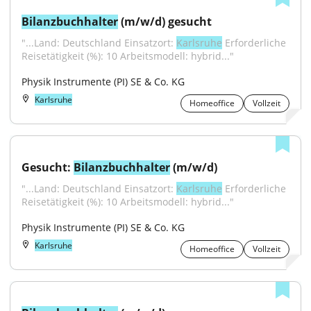
Bilanzbuchhalter
 (m/w/d) gesucht
"...Land: Deutschland Einsatzort: 
Karlsruhe
 Erforderliche 
Reisetätigkeit (%): 10 Arbeitsmodell: hybrid..."
Physik Instrumente (PI) SE & Co. KG
Karlsruhe
Homeoffice
Vollzeit
Gesucht: 
Bilanzbuchhalter
 (m/w/d)
"...Land: Deutschland Einsatzort: 
Karlsruhe
 Erforderliche 
Reisetätigkeit (%): 10 Arbeitsmodell: hybrid..."
Physik Instrumente (PI) SE & Co. KG
Karlsruhe
Homeoffice
Vollzeit