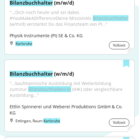
Bilanzbuchhalter
 (m/w/d)
"...Dich noch heute und sei dabei. 
#YouMakeADifferenceDeine MissionAls 
Bilanzbuchhalter
(w/m/d) verstärkst Du das Finanzteam von PI..."
Physik Instrumente (PI) SE & Co. KG
Karlsruhe
Vollzeit
Bilanzbuchhalter
 (w/m/d)
"...kaufmännische Ausbildung mit Weiterbildung 
zum/zur 
Bilanzbuchhalter/-in
 (IHK) oder vergleichbare 
Ausbildung..."
Ettlin Spinnerei und Weberei Produktions GmbH & Co. 
KG
Ettlingen, Raum
Karlsruhe
Vollzeit