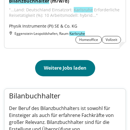
Bilanzbuchhalter
 (m/w/d)
"...Land: Deutschland Einsatzort: 
Karlsruhe
 Erforderliche 
Reisetätigkeit (%): 10 Arbeitsmodell: hybrid..."
Physik Instrumente (PI) SE & Co. KG
Eggenstein-Leopoldshafen, Raum
Karlsruhe
Homeoffice
Vollzeit
Weitere Jobs laden
Bilanbuchhalter
Der Beruf des Bilanzbuchhalters ist sowohl für
Einsteiger als auch für erfahrene Fachkräfte von
großer Relevanz. Bilanzbuchhalter sind für die
Erstellung und Überprüfung von