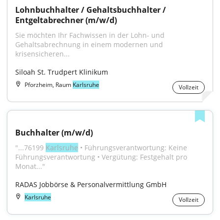
Lohnbuchhalter / Gehaltsbuchhalter / 
Entgeltabrechner (m/w/d)
Sie möchten Ihr Fachwissen in der Lohn- und 
Gehaltsabrechnung in einem modernen und 
krisensicheren...
Siloah St. Trudpert Klinikum
Pforzheim, Raum
Karlsruhe
Vollzeit
Buchhalter (m/w/d)
"...76199 
Karlsruhe
 • Führungsverantwortung: Keine 
Führungsverantwortung • Vergütung: Festgehalt pro 
Monat..."
RADAS Jobbörse & Personalvermittlung GmbH
Karlsruhe
Vollzeit