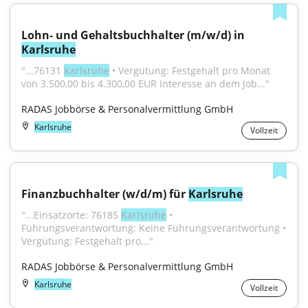
Lohn- und Gehaltsbuchhalter (m/w/d) in 
Karlsruhe
"...76131 
Karlsruhe
 • Vergütung: Festgehalt pro Monat 
von 3.500,00 bis 4.300,00 EUR Interesse an dem Job..."
RADAS Jobbörse & Personalvermittlung GmbH
Karlsruhe
Vollzeit
Finanzbuchhalter (w/d/m) für 
Karlsruhe
"...Einsatzorte: 76185 
Karlsruhe
 • 
Führungsverantwortung: Keine Führungsverantwortung • 
Vergütung: Festgehalt pro..."
RADAS Jobbörse & Personalvermittlung GmbH
Karlsruhe
Vollzeit