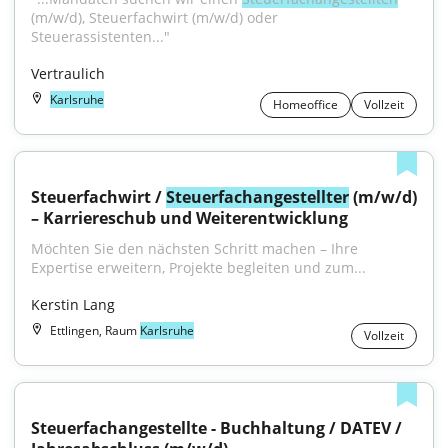
(m/w/d), Steuerfachwirt (m/w/d) oder 
Steuerassistenten..."
Vertraulich
Karlsruhe
Homeoffice
Vollzeit
Steuerfachwirt / 
Steuerfachangestellter
 (m/w/d) 
– Karriereschub und Weiterentwicklung
Möchten Sie den nächsten Schritt machen – Ihre 
Expertise erweitern, Projekte begleiten und zum...
Kerstin Lang
Ettlingen, Raum
Karlsruhe
Vollzeit
Steuerfachangestellte - Buchhaltung / DATEV / 