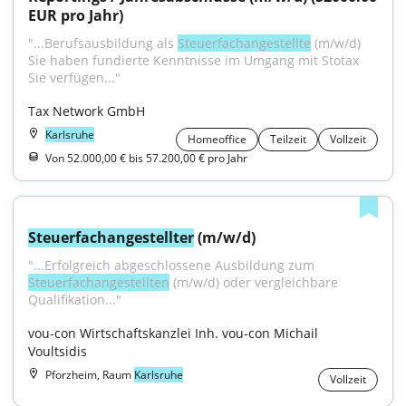
EUR pro Jahr)
"...Berufsausbildung als 
Steuerfachangestellte
 (m/w/d) 
Sie haben fundierte Kenntnisse im Umgang mit Stotax 
Sie verfügen..."
Tax Network GmbH
Karlsruhe
Homeoffice
Teilzeit
Vollzeit
Von 52.000,00 € bis 57.200,00 € pro Jahr
Steuerfachangestellter
 (m/w/d)
"...Erfolgreich abgeschlossene Ausbildung zum 
Steuerfachangestellten
 (m/w/d) oder vergleichbare 
Qualifikation..."
vou-con Wirtschaftskanzlei Inh. vou-con Michail 
Voultsidis
Pforzheim, Raum
Karlsruhe
Vollzeit