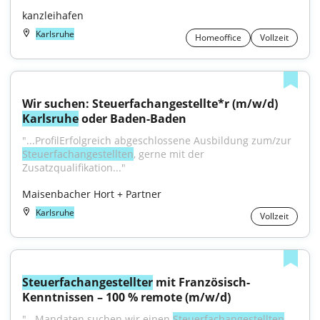
kanzleihafen
Karlsruhe
Homeoffice
Vollzeit
Wir suchen: Steuerfachangestellte*r (m/w/d) 
Karlsruhe
 oder Baden-Baden
"...ProfilErfolgreich abgeschlossene Ausbildung zum/zur 
Steuerfachangestellten
, gerne mit der 
Zusatzqualifikation..."
Maisenbacher Hort + Partner
Karlsruhe
Vollzeit
Steuerfachangestellter
 mit Französisch-
Kenntnissen – 100 % remote (m/w/d)
"...Mandaten suchen wir einen 
Steuerfachangestellten