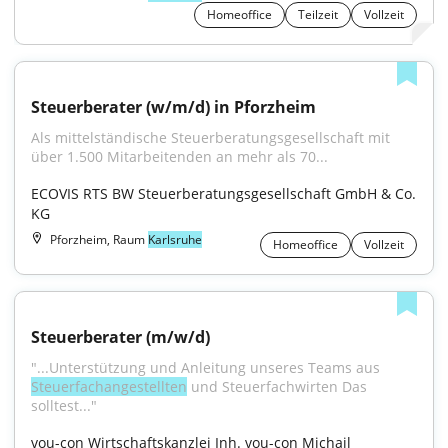
Homeoffice
Teilzeit
Vollzeit
Steuerberater (w/m/d) in Pforzheim
Als mittelständische Steuerberatungsgesellschaft mit 
über 1.500 Mitarbeitenden an mehr als 70...
ECOVIS RTS BW Steuerberatungsgesellschaft GmbH & Co. 
KG
Pforzheim, Raum
Karlsruhe
Homeoffice
Vollzeit
Steuerberater (m/w/d)
"...Unterstützung und Anleitung unseres Teams aus 
Steuerfachangestellten
 und Steuerfachwirten Das 
solltest..."
vou-con Wirtschaftskanzlei Inh. vou-con Michail 