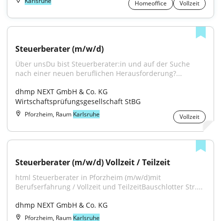
Karlsruhe
Homeoffice
Vollzeit
Steuerberater (m/w/d)
Über unsDu bist Steuerberater:in und auf der Suche 
nach einer neuen beruflichen Herausforderung?...
dhmp NEXT GmbH & Co. KG 
Wirtschaftsprüfungsgesellschaft StBG
Pforzheim, Raum
Karlsruhe
Vollzeit
Steuerberater (m/w/d) Vollzeit / Teilzeit
html Steuerberater in Pforzheim (m/w/d)mit 
Berufserfahrung / Vollzeit und TeilzeitBauschlotter Str....
dhmp NEXT GmbH & Co. KG
Pforzheim, Raum
Karlsruhe