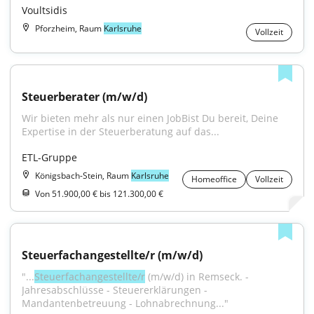
Voultsidis
Pforzheim, Raum
Karlsruhe
Vollzeit
Steuerberater (m/w/d)
Wir bieten mehr als nur einen JobBist Du bereit, Deine 
Expertise in der Steuerberatung auf das...
ETL-Gruppe
Königsbach-Stein, Raum
Karlsruhe
Homeoffice
Vollzeit
Von 51.900,00 € bis 121.300,00 €
Steuerfachangestellte/r (m/w/d)
"...
Steuerfachangestellte/r
 (m/w/d) in Remseck. - 
Jahresabschlüsse - Steuererklärungen - 
Mandantenbetreuung - Lohnabrechnung..."