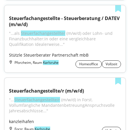
Steuerfachangestellte - Steuerberatung / DATEV 
(m/w/d)
"...als 
Steuerfachangestellter
 (m/w/d) oder Lohn- und 
Finanzbuchhalter:in oder eine vergleichbare 
Qualifikation Idealerweise..."
Stützle Steuerberater Partnerschaft mbB
Pforzheim, Raum
Karlsruhe
Homeoffice
Vollzeit
Steuerfachangestellte/r (m/w/d)
"...
Steuerfachangestellte/r
 (m/w/d) in Forst. 
Vollumfängliche MandantenbetreuungAnspruchsvolle 
Jahresabschlüsse..."
kanzleihafen
Forst, Raum
Karlsruhe