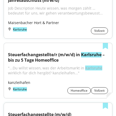
Jahresabschluss (m/w/d)
Job Description Heute wissen, was morgen zählt … 
bedeutet für uns, wir gehen verantwortungsbewusst...
Maisenbacher Hort & Partner
Karlsruhe
Vollzeit
Steuerfachangestellte/r (m/w/d) in 
Karlsruhe
 – 
bis zu 5 Tage Homeoffice
"...Du willst wissen, was der Arbeitsmarkt in 
Karlsruhe
wirklich für dich hergibt? kanzleihafen..."
kanzleihafen
Karlsruhe
Homeoffice
Vollzeit
Steuerfachangestellte (m/w/d)