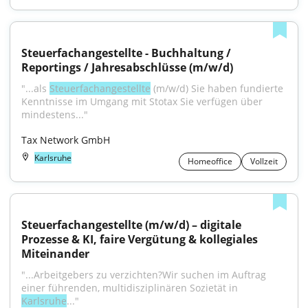
Steuerfachangestellte - Buchhaltung / 
Reportings / Jahresabschlüsse (m/w/d)
"...als 
Steuerfachangestellte
 (m/w/d) Sie haben fundierte 
Kenntnisse im Umgang mit Stotax Sie verfügen über 
mindestens..."
Tax Network GmbH
Karlsruhe
Homeoffice
Vollzeit
Steuerfachangestellte (m/w/d) – digitale 
Prozesse & KI, faire Vergütung & kollegiales 
Miteinander
"...Arbeitgebers zu verzichten?Wir suchen im Auftrag 
einer führenden, multidisziplinären Sozietät in 
Karlsruhe
..."