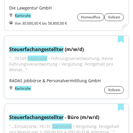
Die Lawgentur GmbH
Karlsruhe
Homeoffice
Vollzeit
Von 30.000,00 € bis 58.800,00 €
Steuerfachangestellter
 (m/w/d)
"...76149 
Karlsruhe
 • Führungsverantwortung: Keine 
Führungsverantwortung • Vergütung: Festgehalt pro 
Monat..."
RADAS Jobbörse & Personalvermittlung GmbH
Karlsruhe
Vollzeit
Steuerfachangestellter
 - Büro (m/w/d)
"...Einsatzorte: 76131 
Karlsruhe
 • Vergütung: Festgehalt 
pro Monat von 3.200,00 bis 4.000,00 EUR Interesse..."