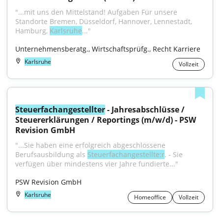
"...mit uns den Mittelstand! Aufgaben Für unsere 
Standorte Bremen, Düsseldorf, Hannover, Lennestadt, 
Hamburg, 
Karlsruhe
..."
Unternehmensberatg., Wirtschaftsprüfg., Recht Karriere
Karlsruhe
Vollzeit
Steuerfachangestellter
 - Jahresabschlüsse / 
Steuererklärungen / Reportings (m/w/d) - PSW 
Revision GmbH
"...Sie haben eine erfolgreich abgeschlossene 
Berufsausbildung als 
Steuerfachangestellte:r
. - Sie 
verfügen über mindestens vier Jahre fundierte..."
PSW Revision GmbH
Karlsruhe
Homeoffice
Vollzeit