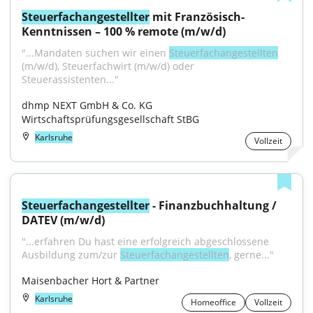
Steuerfachangestellter
 mit Französisch-
Kenntnissen – 100 % remote (m/w/d)
"...Mandaten suchen wir einen 
Steuerfachangestellten
(m/w/d), Steuerfachwirt (m/w/d) oder 
Steuerassistenten..."
dhmp NEXT GmbH & Co. KG 
Wirtschaftsprüfungsgesellschaft StBG
Karlsruhe
Vollzeit
Steuerfachangestellter
 - Finanzbuchhaltung / 
DATEV (m/w/d)
"...erfahren Du hast eine erfolgreich abgeschlossene 
Ausbildung zum/zur 
Steuerfachangestellten
, gerne..."
Maisenbacher Hort & Partner
Karlsruhe
Homeoffice
Vollzeit