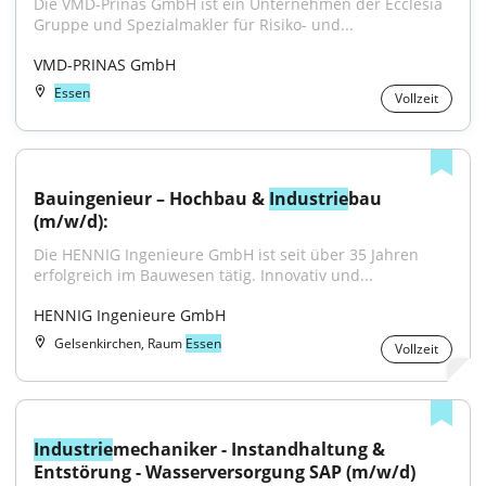
Die VMD-Prinas GmbH ist ein Unternehmen der Ecclesia 
Gruppe und Spezialmakler für Risiko- und...
VMD-PRINAS GmbH
Essen
Vollzeit
Bauingenieur – Hochbau & 
Industrie
bau 
(m/w/d):
Die HENNIG Ingenieure GmbH ist seit über 35 Jahren 
erfolgreich im Bauwesen tätig. Innovativ und...
HENNIG Ingenieure GmbH
Gelsenkirchen, Raum
Essen
Vollzeit
Industrie
mechaniker - Instandhaltung & 
Entstörung - Wasserversorgung SAP (m/w/d)