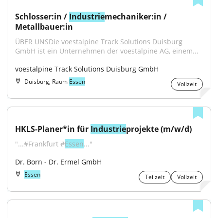
Schlosser:in / 
Industrie
mechaniker:in / 
Metallbauer:in
ÜBER UNSDie voestalpine Track Solutions Duisburg 
GmbH ist ein Unternehmen der voestalpine AG, einem...
voestalpine Track Solutions Duisburg GmbH
Duisburg, Raum
Essen
Vollzeit
HKLS-Planer*in für 
Industrie
projekte (m/w/d)
"...#Frankfurt #
Essen
..."
Dr. Born - Dr. Ermel GmbH
Essen
Teilzeit
Vollzeit