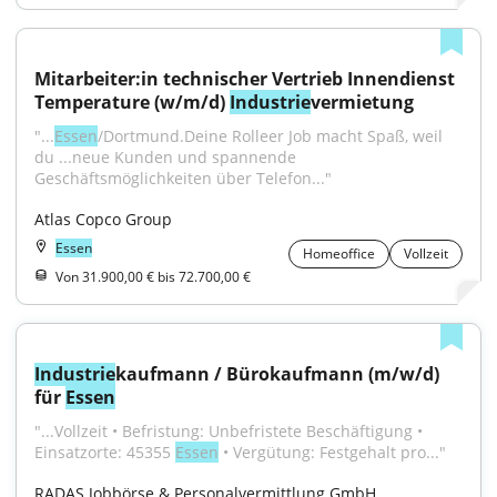
Mitarbeiter:in technischer Vertrieb Innendienst 
Temperature (w/m/d) 
Industrie
vermietung
"...
Essen
/Dortmund.Deine Rolleer Job macht Spaß, weil 
du ...neue Kunden und spannende 
Geschäftsmöglichkeiten über Telefon..."
Atlas Copco Group
Essen
Homeoffice
Vollzeit
Von 31.900,00 € bis 72.700,00 €
Industrie
kaufmann / Bürokaufmann (m/w/d) 
für 
Essen
"...Vollzeit • Befristung: Unbefristete Beschäftigung • 
Einsatzorte: 45355 
Essen
 • Vergütung: Festgehalt pro..."
RADAS Jobbörse & Personalvermittlung GmbH