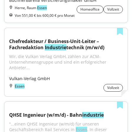
BüchnerBarella Versicherungsmakler GmbH
Herne, Raum
Essen
Homeoffice
Vollzeit
Von 551,00 € bis 600,00 € pro Monat
Chefredakteur / Business-Unit-Leiter – 
Fachredaktion 
Industrie
technik (m/w/d)
Wir, die Vulkan Verlag GmbH, zählen zur ACM-
Unternehmensgruppe und sind ein erfolgreicher 
Anbieter...
Vulkan-Verlag GmbH
Essen
Vollzeit
QHSE Ingenieur (w/m/d) - Bahn
industrie
"...einen QHSE Ingenieur (w/m/d) für unseren 
Geschäftsbereich Rail Services in 
Essen
. In dieser 