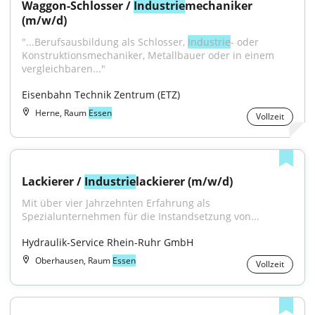
Waggon-Schlosser / 
Industrie
mechaniker 
(m/w/d)
"...Berufsausbildung als Schlosser, 
Industrie
- oder 
Konstruktionsmechaniker, Metallbauer oder in einem 
vergleichbaren..."
Eisenbahn Technik Zentrum (ETZ)
Herne, Raum
Essen
Vollzeit
Lackierer / 
Industrie
lackierer (m/w/d)
Mit über vier Jahrzehnten Erfahrung als 
Spezialunternehmen für die Instandsetzung von...
Hydraulik-Service Rhein-Ruhr GmbH
Oberhausen, Raum
Essen
Vollzeit