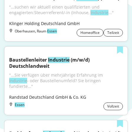
"...suchen wir aktuell einen qualifizierten und 
engagierten:Steuerreferent/-in (Inhouse, 
Industrie
..."
Klinger Holding Deutschland GmbH
Oberhausen, Raum
Essen
Homeoffice
Teilzeit
Baustellenleiter 
Industrie
 (m/w/d) 
Deutschlandweit
"...Sie verfügen über mehrjährige Erfahrung im 
Industrie
- oder Baustellenumfeld? Sie bringen 
fundierte..."
Randstad Deutschland GmbH & Co. KG
Essen
Vollzeit