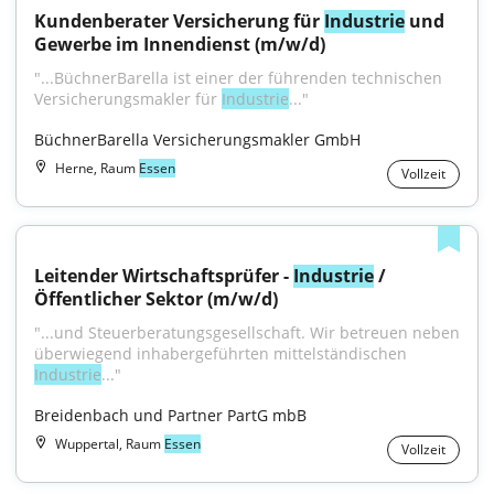
Kundenberater Versicherung für 
Industrie
 und 
Gewerbe im Innendienst (m/w/d)
"...BüchnerBarella ist einer der führenden technischen 
Versicherungsmakler für 
Industrie
..."
BüchnerBarella Versicherungsmakler GmbH
Herne, Raum
Essen
Vollzeit
Leitender Wirtschaftsprüfer - 
Industrie
 / 
Öffentlicher Sektor (m/w/d)
"...und Steuerberatungsgesellschaft. Wir betreuen neben 
überwiegend inhabergeführten mittelständischen 
Industrie
..."
Breidenbach und Partner PartG mbB
Wuppertal, Raum
Essen
Vollzeit