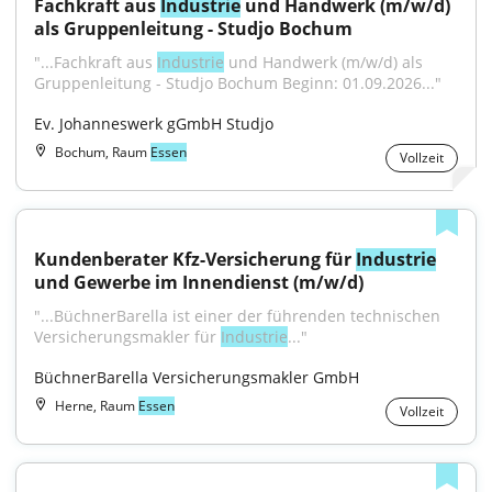
Fachkraft aus 
Industrie
 und Handwerk (m/w/d) 
als Gruppenleitung - Studjo Bochum
"...Fachkraft aus 
Industrie
 und Handwerk (m/w/d) als 
Gruppenleitung - Studjo Bochum Beginn: 01.09.2026..."
Ev. Johanneswerk gGmbH Studjo
Bochum, Raum
Essen
Vollzeit
Kundenberater Kfz-Versicherung für 
Industrie
und Gewerbe im Innendienst (m/w/d)
"...BüchnerBarella ist einer der führenden technischen 
Versicherungsmakler für 
Industrie
..."
BüchnerBarella Versicherungsmakler GmbH
Herne, Raum
Essen
Vollzeit