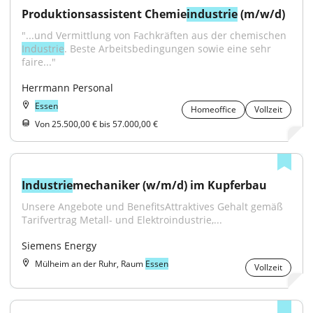
Produktionsassistent Chemie
industrie
 (m/w/d)
"...und Vermittlung von Fachkräften aus der chemischen 
Industrie
. Beste Arbeitsbedingungen sowie eine sehr 
faire..."
Herrmann Personal
Essen
Homeoffice
Vollzeit
Von 25.500,00 € bis 57.000,00 €
Industrie
mechaniker (w/m/d) im Kupferbau
Unsere Angebote und BenefitsAttraktives Gehalt gemäß 
Tarifvertrag Metall- und Elektroindustrie,...
Siemens Energy
Mülheim an der Ruhr, Raum
Essen
Vollzeit