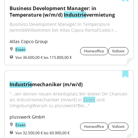
Business Development Manager: in 
Temperature (w/m/d) 
Industrie
vermietung
Business Development Manager:in Temperature 
(w/m/d)Willkommen bei Atlas Copco Rental!Liebe:r...
Atlas Copco Group
Essen
Homeoffice
Vollzeit
Von 36.600,00 € bis 115.800,00 €
Industrie
mechaniker (m/w/d)
"...wir deinen neuen Arbeitsplatz.Wir bieten Dir Chancen 
als Industriemechaniker (m/w/d) in 
Essen
 und 
UmgebungWarum zu plusswerk?Bei..."
plusswerk GmbH
Essen
Homeoffice
Vollzeit
Von 32.500,00 € bis 60.900,00 €