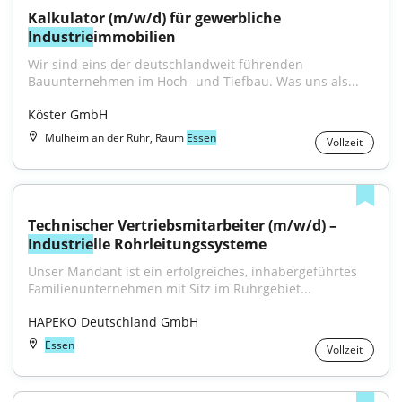
Kalkulator (m/w/d) für gewerbliche 
Industrie
immobilien
Wir sind eins der deutschlandweit führenden 
Bauunternehmen im Hoch- und Tiefbau. Was uns als...
Köster GmbH
Mülheim an der Ruhr, Raum
Essen
Vollzeit
Technischer Vertriebsmitarbeiter (m/w/d) – 
Industrie
lle Rohrleitungssysteme
Unser Mandant ist ein erfolgreiches, inhabergeführtes 
Familienunternehmen mit Sitz im Ruhrgebiet...
HAPEKO Deutschland GmbH
Essen
Vollzeit