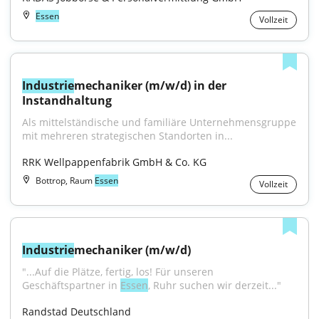
Essen
Vollzeit
Industrie
mechaniker (m/w/d) in der 
Instandhaltung
Als mittelständische und familiäre Unternehmensgruppe 
mit mehreren strategischen Standorten in...
RRK Wellpappenfabrik GmbH & Co. KG
Bottrop, Raum
Essen
Vollzeit
Industrie
mechaniker (m/w/d)
"...Auf die Plätze, fertig, los! Für unseren 
Geschäftspartner in 
Essen
, Ruhr suchen wir derzeit..."
Randstad Deutschland