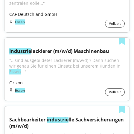
zentralen Rolle..."
CAF Deutschland GmbH
Essen
Vollzeit
Industrie
lackierer (m/w/d) Maschinenbau
"...sind ausgebildeter Lackierer (m/w/d) ? Dann suchen 
wir genau Sie für einen Einsatz bei unserem Kunden in 
Essen
..."
Orizon
Essen
Vollzeit
Sachbearbeiter 
industrie
lle Sachversicherungen 
(m/w/d)