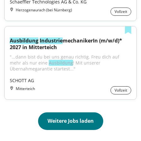
Schaeffler Technologies AG & Co. KG
Herzogenaurach (bei Nürnberg)
Vollzeit
Ausbildung
Industrie
mechanikerIn (m/w/d)* 
2027 in Mitterteich
"...dann bist du bei uns genau richtig. Freu dich auf 
mehr als nur eine 
Ausbildung
! Mit unserer 
Übernahmegarantie startest..."
SCHOTT AG
Mitterteich
Vollzeit
Weitere Jobs laden