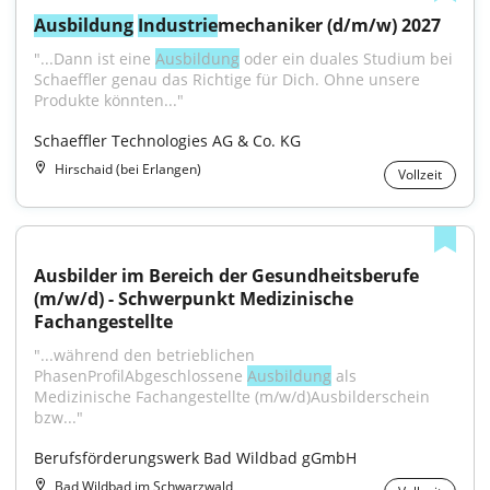
Ausbildung
Industrie
mechaniker (d/m/w) 2027
"...Dann ist eine 
Ausbildung
 oder ein duales Studium bei 
Schaeffler genau das Richtige für Dich. Ohne unsere 
Produkte könnten..."
Schaeffler Technologies AG & Co. KG
Hirschaid (bei Erlangen)
Vollzeit
Ausbilder im Bereich der Gesundheitsberufe 
(m/w/d) - Schwerpunkt Medizinische 
Fachangestellte
"...während den betrieblichen 
PhasenProfilAbgeschlossene 
Ausbildung
 als 
Medizinische Fachangestellte (m/w/d)Ausbilderschein 
bzw..."
Berufsförderungswerk Bad Wildbad gGmbH
Bad Wildbad im Schwarzwald