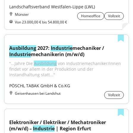
Landschaftsverband Westfalen-Lippe (LWL)
Münster
Homeoffice
Vollzeit
Von 23.000,00 € bis 54.800,00 €
Ausbildung
 2027: 
Industrie
mechaniker / 
Industrie
mechanikerin (m/w/d)
"...Jahre Die 
Ausbildung
 von Industriemechaniker/innen 
findet vor allem in der Produktion und der 
Instandhaltung statt..."
PÖSCHL TABAK GmbH & Co.KG
Geisenhausen bei Landshut
Vollzeit
Elektroniker / Elektriker / Mechatroniker 
(m/w/d) – 
Industrie
 | Region Erfurt