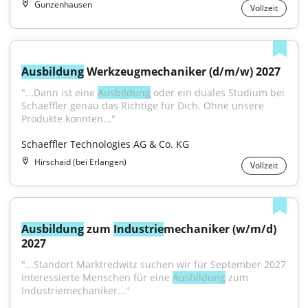
Gunzenhausen
Vollzeit
Ausbildung
 Werkzeugmechaniker (d/m/w) 2027
"...Dann ist eine 
Ausbildung
 oder ein duales Studium bei 
Schaeffler genau das Richtige für Dich. Ohne unsere 
Produkte könnten..."
Schaeffler Technologies AG & Co. KG
Hirschaid (bei Erlangen)
Vollzeit
Ausbildung
 zum 
Industrie
mechaniker (w/m/d) 
2027
"...Standort Marktredwitz suchen wir für September 2027 
interessierte Menschen für eine 
Ausbildung
 zum 
Industriemechaniker..."