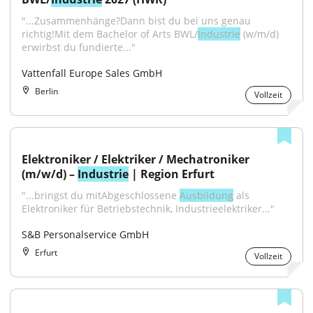
"...Zusammenhänge?Dann bist du bei uns genau 
richtig!Mit dem Bachelor of Arts BWL/
Industrie
 (w/m/d) 
erwirbst du fundierte..."
Vattenfall Europe Sales GmbH
Berlin
Vollzeit
Elektroniker / Elektriker / Mechatroniker 
(m/w/d) – 
Industrie
 | Region Erfurt
"...bringst du mitAbgeschlossene 
Ausbildung
 als 
Elektroniker für Betriebstechnik, Industrieelektriker..."
S&B Personalservice GmbH
Erfurt
Vollzeit