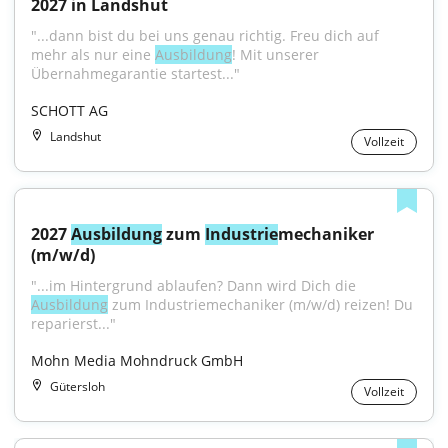
2027 in Landshut
"...dann bist du bei uns genau richtig. Freu dich auf 
mehr als nur eine 
Ausbildung
! Mit unserer 
Übernahmegarantie startest..."
SCHOTT AG
Landshut
Vollzeit
2027 
Ausbildung
 zum 
Industrie
mechaniker 
(m/w/d)
"...im Hintergrund ablaufen? Dann wird Dich die 
Ausbildung
 zum Industriemechaniker (m/w/d) reizen! Du 
reparierst..."
Mohn Media Mohndruck GmbH
Gütersloh
Vollzeit