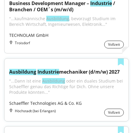
Business Development Manager – 
Industrie
 / 
Branchen / OEM´s (m/w/d)
"...kaufmännische 
Ausbildung
, bevorzugt Studium im 
Bereich Wirtschaft, Ingenieurwesen, Elektronik..."
TECHNOLAM GmbH
Troisdorf
Vollzeit
Ausbildung
Industrie
mechaniker (d/m/w) 2027
"...Dann ist eine 
Ausbildung
 oder ein duales Studium bei 
Schaeffler genau das Richtige für Dich. Ohne unsere 
Produkte könnten..."
Schaeffler Technologies AG & Co. KG
Höchstadt (bei Erlangen)
Vollzeit