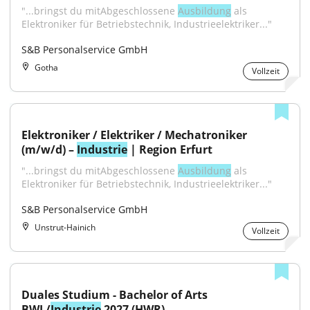
"...bringst du mitAbgeschlossene 
Ausbildung
 als 
Elektroniker für Betriebstechnik, Industrieelektriker..."
S&B Personalservice GmbH
Gotha
Vollzeit
Elektroniker / Elektriker / Mechatroniker 
(m/w/d) – 
Industrie
 | Region Erfurt
"...bringst du mitAbgeschlossene 
Ausbildung
 als 
Elektroniker für Betriebstechnik, Industrieelektriker..."
S&B Personalservice GmbH
Unstrut-Hainich
Vollzeit
Duales Studium - Bachelor of Arts 
BWL/
Industrie
 2027 (HWR)