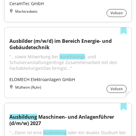
CeramTec GmbH
Marktredwitz
Vollzeit
Ausbilder (m/w/d) im Bereich Energie- und 
Gebäudetechnik
"...sowie Mitwirkung bei 
Ausbildungs
- und 
SchulveranstaltungenEnge Zusammenarbeit mit den 
FachabteilungenDas bringst..."
ELOMECH Elektroanlagen GmbH
Mülheim (Ruhr)
Vollzeit
Ausbildung
 Maschinen- und Anlagenführer 
(d/m/w) 2027
"...Dann ist eine 
Ausbildung
 oder ein duales Studium bei 