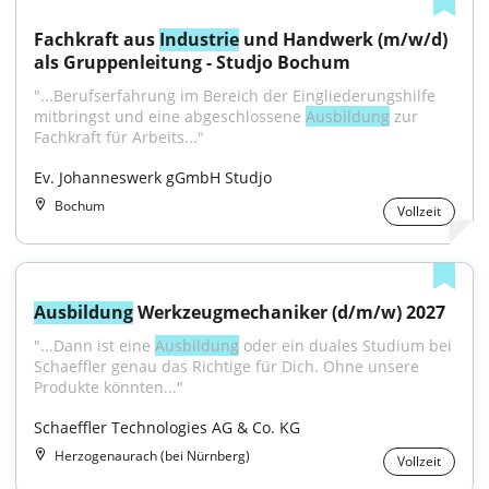
Fachkraft aus 
Industrie
 und Handwerk (m/w/d) 
als Gruppenleitung - Studjo Bochum
"...Berufserfahrung im Bereich der Eingliederungshilfe 
mitbringst und eine abgeschlossene 
Ausbildung
 zur 
Fachkraft für Arbeits..."
Ev. Johanneswerk gGmbH Studjo
Bochum
Vollzeit
Ausbildung
 Werkzeugmechaniker (d/m/w) 2027
"...Dann ist eine 
Ausbildung
 oder ein duales Studium bei 
Schaeffler genau das Richtige für Dich. Ohne unsere 
Produkte könnten..."
Schaeffler Technologies AG & Co. KG
Herzogenaurach (bei Nürnberg)
Vollzeit