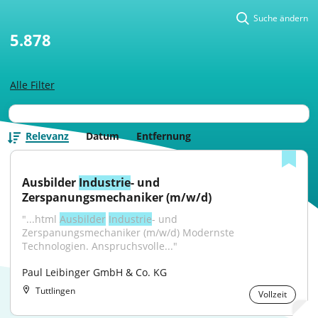
Suche ändern
5.878
Alle Filter
Relevanz
Datum
Entfernung
Ausbilder 
Industrie
- und 
Zerspanungsmechaniker (m/w/d)
"...html 
Ausbilder
Industrie
- und 
Zerspanungsmechaniker (m/w/d) Modernste 
Technologien. Anspruchsvolle..."
Paul Leibinger GmbH & Co. KG
Tuttlingen
Vollzeit