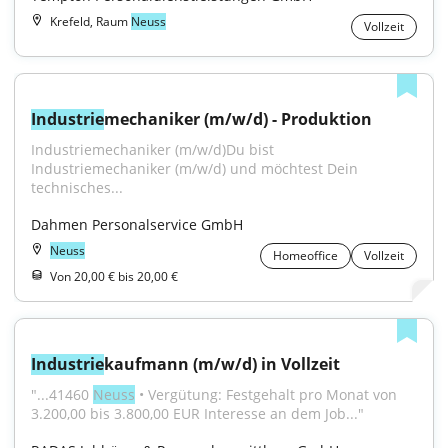
Krefeld, Raum
Neuss
Vollzeit
Industrie
mechaniker (m/w/d) - Produktion
Industriemechaniker (m/w/d)Du bist 
Industriemechaniker (m/w/d) und möchtest Dein 
technisches...
Dahmen Personalservice GmbH
Neuss
Homeoffice
Vollzeit
Von 20,00 € bis 20,00 €
Industrie
kaufmann (m/w/d) in Vollzeit
"...41460 
Neuss
 • Vergütung: Festgehalt pro Monat von 
3.200,00 bis 3.800,00 EUR Interesse an dem Job..."