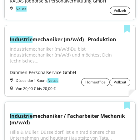
RADAS Jobbörse & Personalvermittlung GmbH
Neuss
Vollzeit
Industrie
mechaniker (m/w/d) - Produktion
Industriemechaniker (m/w/d)Du bist 
Industriemechaniker (m/w/d) und möchtest Dein 
technisches...
Dahmen Personalservice GmbH
Düsseldorf, Raum
Neuss
Homeoffice
Vollzeit
Von 20,00 € bis 20,00 €
Industrie
mechaniker / Facharbeiter Mechanik 
(m/w/d)
Hille & Müller, Düsseldorf, ist ein traditionsreiches 
Unternehmen und heutiger Hauptsitz von Tata...