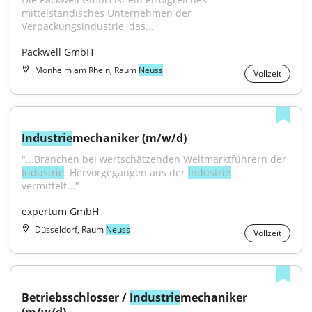
mittelständisches Unternehmen der 
Verpackungsindustrie, das...
Packwell GmbH
Monheim am Rhein, Raum
Neuss
Vollzeit
Industrie
mechaniker (m/w/d)
"...Branchen bei wertschätzenden Weltmarktführern der 
Industrie
. Hervorgegangen aus der 
Industrie
vermittelt..."
expertum GmbH
Düsseldorf, Raum
Neuss
Vollzeit
Betriebsschlosser / 
Industrie
mechaniker 