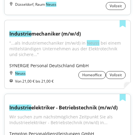
Düsseldorf, Raum
Neuss
Vollzeit
Industrie
mechaniker (m/w/d)
"...als Industriemechaniker (m/w/d) in 
Neuss
 bei einem 
mittelständigen Unternehmen aus der Elektrotechnik 
und sichere..."
SYNERGIE Personal Deutschland GmbH
Neuss
Homeoffice
Vollzeit
Von 21,00 € bis 21,00 €
Industrie
elektriker - Betriebstechnik (m/w/d)
Wir suchen zum nächstmöglichen Zeitpunkt Sie als 
Industrieelektriker - Betriebstechnik (m/w/d) in...
Tempton Personaldienstleistungen GmbH