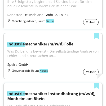
Ihre Erfolgsstory beginnt hier! Sie sind bereit für eine 
neue Geschichte in Ihrem Berufsleben? Wir...
Randstad Deutschland GmbH & Co. KG
Mönchengladbach, Raum
Neuss
Vollzeit
Industrie
mechaniker (m/w/d) Folie
Was Du bei uns bewegst • Die selbstständige Analyse von 
Fehler- und Störursachen an...
Speira GmbH
Grevenbroich, Raum
Neuss
Vollzeit
Industrie
mechaniker Instandhaltung (m/w/d), 
Monheim am Rhein
Die Packwell GmbH ist ein erfolgreiches 