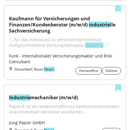
Kaufmann für Versicherungen und 
Finanzen/Kundenberater (m/w/d) 
industrie
lle 
Sachversicherung
"...für das individuell zu versichernde Interesse 
maßgeschneiderte Deckungskonzepte (
Industrie
..."
Funk - Internationaler Versicherungsmakler und Risk 
Consultant
Düsseldorf, Raum
Neuss
Homeoffice
Vollzeit
Industrie
mechaniker (m/w/d)
Papier® ist ein leidenschaftliches Familienunternehmen 
und innovativer Hersteller exzellenter...
Jung Papier GmbH