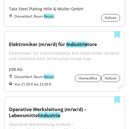
Tata Steel Plating Hille & Müller GmbH
Düsseldorf, Raum
Neuss
Vollzeit
Elektroniker (m/w/d) für 
Industrie
tore
Elektroniker für IndustrietoreDu bist Elektroniker (m/w/d) 
und möchtest dein technisches Know-how...
JOB AG
Düsseldorf, Raum
Neuss
Homeoffice
Vollzeit
Von 21,00 € bis 23,00 €
Operative Werksleitung (m/w/d) – 
Lebensmittel
industrie
Operative Werksleitung (m/w/d) – 