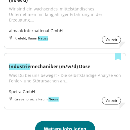
(m/w/d)
Wir sind ein wachsendes, mittelständisches 
Unternehmen mit langjähriger Erfahrung in der 
Erzeugung,...
almaak international GmbH
Krefeld, Raum
Neuss
Vollzeit
Industrie
mechaniker (m/w/d) Dose
Was Du bei uns bewegst • Die selbstständige Analyse von 
Fehler- und Störursachen an...
Speira GmbH
Grevenbroich, Raum
Neuss
Vollzeit
Weitere Jobs laden