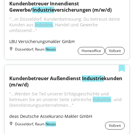
Kundenbetreuer Innendienst 
Gewerbe/
Industrie
versicherungen (m/w/d)
"...in Düsseldorf. Kundenbetreuung: Du betreust deine 
Kunden aus 
Industrie
, Handel und Gewerbe 
umfassend..."
LBU Versicherungsmakler GmbH
Düsseldorf, Raum
Neuss
Homeoffice
Vollzeit
Kundenbetreuer Außendienst 
Industrie
kunden 
(m/w/d)
"...Werden Sie Teil unserer Erfolgsgeschichte und 
betreuen Sie an unserer Seite zahlreiche 
Industrie
- und 
Dienstleistungsunternehmen..."
deas Deutsche Assekuranz-Makler GmbH
Düsseldorf, Raum
Neuss
Vollzeit