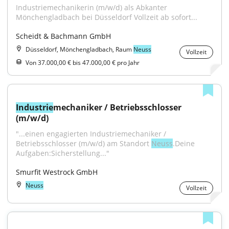
Industriemechanikerin (m/w/d) als Abkanter 
Mönchengladbach bei Düsseldorf Vollzeit ab sofort...
Scheidt & Bachmann GmbH
Düsseldorf, Mönchengladbach, Raum
Neuss
Vollzeit
Von 37.000,00 € bis 47.000,00 € pro Jahr
Industrie
mechaniker / Betriebsschlosser 
(m/w/d)
"...einen engagierten Industriemechaniker / 
Betriebsschlosser (m/w/d) am Standort 
Neuss
.Deine 
Aufgaben:Sicherstellung..."
Smurfit Westrock GmbH
Neuss
Vollzeit