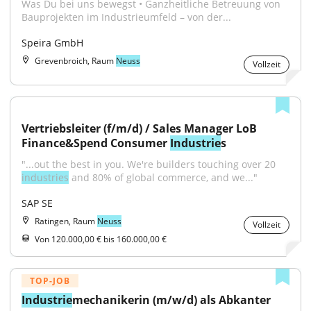
Was Du bei uns bewegst • Ganzheitliche Betreuung von 
Bauprojekten im Industrieumfeld – von der...
Speira GmbH
Grevenbroich, Raum
Neuss
Vollzeit
Vertriebsleiter (f/m/d) / Sales Manager LoB 
Finance&Spend Consumer 
Industrie
s
"...out the best in you. We're builders touching over 20 
industries
 and 80% of global commerce, and we..."
SAP SE
Ratingen, Raum
Neuss
Vollzeit
Von 120.000,00 € bis 160.000,00 €
TOP-JOB
Industrie
mechanikerin (m/w/d) als Abkanter