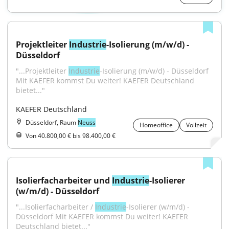
Projektleiter 
Industrie
-Isolierung (m/w/d) - 
Düsseldorf
"...Projektleiter 
Industrie
-Isolierung (m/w/d) - Düsseldorf 
Mit KAEFER kommst Du weiter! KAEFER Deutschland 
bietet..."
KAEFER Deutschland
Düsseldorf, Raum
Neuss
Homeoffice
Vollzeit
Von 40.800,00 € bis 98.400,00 €
Isolierfacharbeiter und 
Industrie
-Isolierer 
(w/m/d) - Düsseldorf
"...Isolierfacharbeiter / 
Industrie
-Isolierer (w/m/d) - 
Düsseldorf Mit KAEFER kommst Du weiter! KAEFER 
Deutschland bietet..."