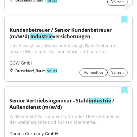
Düsseldorf, Raum
Neuss
Vollzeit
Kundenbetreuer / Senior Kundenbetreuer 
(m/w/d) 
Industrie
versicherungen
Uns bewegt, was Menschen bewegt. Dabei leiten uns 
unsere Werte nah, klar und stark. Und nah klar...
GGW GmbH
Düsseldorf, Raum
Neuss
Homeoffice
Vollzeit
Senior Vertriebsingenieur - Stahl
industrie
 / 
Außendienst (m/w/d)
Willkommen! Wir sind ein führendes Unternehmen in 
der Stahlindustrie und suchen talentierte...
Danieli Germany GmbH