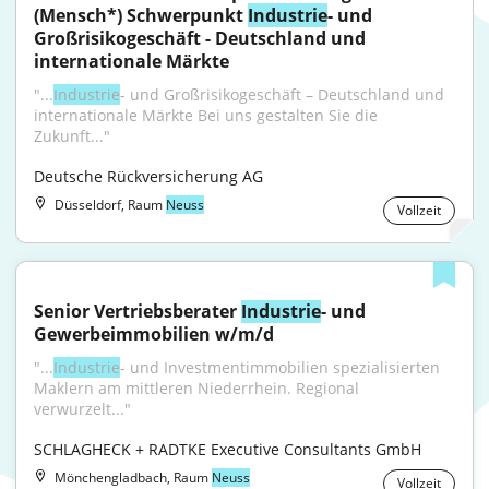
(Mensch*) Schwerpunkt 
Industrie
- und 
Großrisikogeschäft - Deutschland und 
internationale Märkte
"...
Industrie
- und Großrisikogeschäft – Deutschland und 
internationale Märkte Bei uns gestalten Sie die 
Zukunft..."
Deutsche Rückversicherung AG
Düsseldorf, Raum
Neuss
Vollzeit
Senior Vertriebsberater 
Industrie
- und 
Gewerbeimmobilien w/m/d
"...
Industrie
- und Investmentimmobilien spezialisierten 
Maklern am mittleren Niederrhein. Regional 
verwurzelt..."
SCHLAGHECK + RADTKE Executive Consultants GmbH
Mönchengladbach, Raum
Neuss
Vollzeit