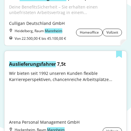
Deine BenefitsSicherheit – Sie erhalten einen 
unbefristeten Arbeitsvertrag in einem...
Culligan Deutschland GmbH
Heidelberg, Raum
Mannheim
Homeoffice
Vollzeit
Von 22.500,00 € bis 45.100,00 €
Auslieferungsfahrer
 7,5t
Wir bieten seit 1992 unseren Kunden flexible 
Karriereperspektiven, chancenreiche Arbeitsplätze...

Arena Personal Management GmbH
Hockenheim, Raum
Mannheim