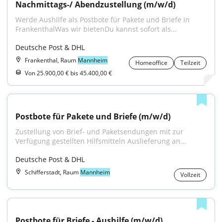
Nachmittags-/ Abendzustellung (m/w/d)
Werde Aushilfe als Postbote für Pakete und Briefe in 
FrankenthalWas wir bietenDu kannst sofort als...
Deutsche Post & DHL
Frankenthal, Raum
Mannheim
Homeoffice
Teilzeit
Von 25.900,00 € bis 45.400,00 €
Postbote für Pakete und Briefe (m/w/d)
Zustellung von Brief- und Paketsendungen mit zur 
Verfügung gestellten Hilfsmitteln Auslieferung an...
Deutsche Post & DHL
Schifferstadt, Raum
Mannheim
Vollzeit
Postbote für Briefe - Aushilfe (m/w/d)