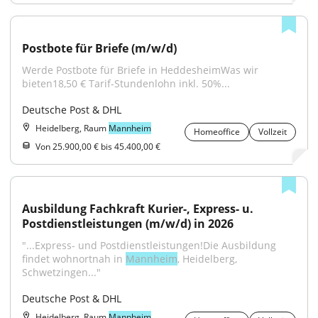
Postbote für Briefe (m/w/d)
Werde Postbote für Briefe in HeddesheimWas wir 
bieten18,50 € Tarif-Stundenlohn inkl. 50%...
Deutsche Post & DHL
Heidelberg, Raum
Mannheim
Homeoffice
Vollzeit
Von 25.900,00 € bis 45.400,00 €
Ausbildung Fachkraft Kurier-, Express- u. 
Postdienstleistungen (m/w/d) in 2026
"...Express- und Postdienstleistungen!Die Ausbildung 
findet wohnortnah in 
Mannheim
, Heidelberg, 
Schwetzingen..."
Deutsche Post & DHL
Heidelberg, Raum
Mannheim