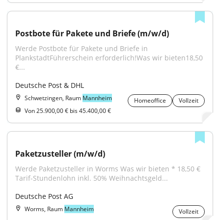
Postbote für Pakete und Briefe (m/w/d)
Werde Postbote für Pakete und Briefe in 
PlankstadtFührerschein erforderlich!Was wir bieten18,50 
€...
Deutsche Post & DHL
Schwetzingen, Raum
Mannheim
Homeoffice
Vollzeit
Von 25.900,00 € bis 45.400,00 €
Paketzusteller (m/w/d)
Werde Paketzusteller in Worms Was wir bieten * 18,50 € 
Tarif-Stundenlohn inkl. 50% Weihnachtsgeld...
Deutsche Post AG
Worms, Raum
Mannheim
Vollzeit