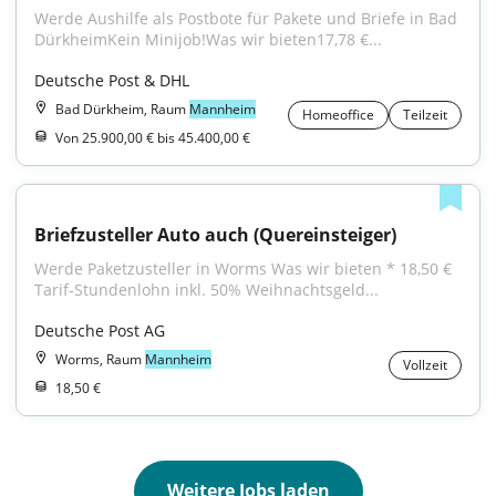
Werde Aushilfe als Postbote für Pakete und Briefe in Bad 
DürkheimKein Minijob!Was wir bieten17,78 €...
Deutsche Post & DHL
Bad Dürkheim, Raum
Mannheim
Homeoffice
Teilzeit
Von 25.900,00 € bis 45.400,00 €
Briefzusteller Auto auch (Quereinsteiger)
Werde Paketzusteller in Worms Was wir bieten * 18,50 € 
Tarif-Stundenlohn inkl. 50% Weihnachtsgeld...
Deutsche Post AG
Worms, Raum
Mannheim
Vollzeit
18,50 €
Weitere Jobs laden