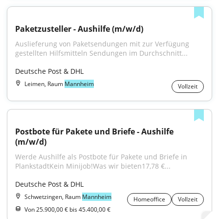
Paketzusteller - Aushilfe (m/w/d)
Auslieferung von Paketsendungen mit zur Verfügung 
gestellten Hilfsmitteln Sendungen im Durchschnitt...
Deutsche Post & DHL
Leimen, Raum
Mannheim
Vollzeit
Postbote für Pakete und Briefe - Aushilfe 
(m/w/d)
Werde Aushilfe als Postbote für Pakete und Briefe in 
PlankstadtKein Minijob!Was wir bieten17,78 €...
Deutsche Post & DHL
Schwetzingen, Raum
Mannheim
Homeoffice
Vollzeit
Von 25.900,00 € bis 45.400,00 €