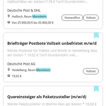
HaßlochWas wir bieten17,78 € Tarif-Stundenlohn...
Deutsche Post & DHL
Haßloch, Raum
Mannheim
Homeoffice
Vollzeit
Von 25.900,00 € bis 45.400,00 €
Briefträger Postbote Vollzeit unbefristet m/w/d
Werde Postbote für Pakete und Briefe in Heidelberg Was 
wir bieten * 19,02 € Tarif-Stundenlohn inkl....
Deutsche Post AG
Heidelberg, Raum
Mannheim
Vollzeit
19,02 €
Quereinsteiger als Paketzusteller (m/w/d)
Werde Paketzusteller in Worms Was wir bieten * 18,50 € 