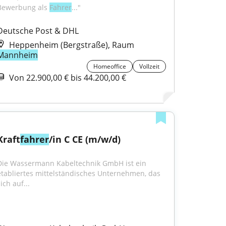
Bewerbung als 
Fahrer
..."
Deutsche Post & DHL
Heppenheim (Bergstraße), Raum
Mannheim
Homeoffice
Vollzeit
Von 22.900,00 € bis 44.200,00 €
Kraft
fahrer
/in C CE (m/w/d)
Die Wassermann Kabeltechnik GmbH ist ein 
etabliertes mittelständisches Unternehmen, das 
ich auf...