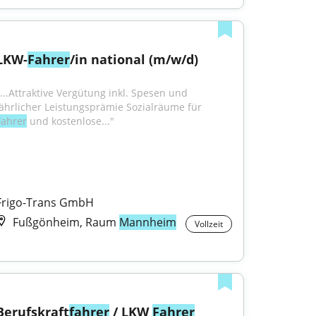
LKW-
Fahrer
/in national (m/w/d)
"...Attraktive Vergütung inkl. Spesen und 
jährlicher Leistungsprämie Sozialräume für 
Fahrer
 und kostenlose..."
Frigo-Trans GmbH
Fußgönheim, Raum
Mannheim
Vollzeit
Berufskraft
fahrer
 / LKW 
Fahrer