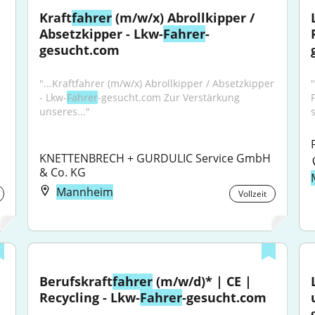
Kraft
fahrer
 (m/w/x) Abrollkipper / 
Absetzkipper - Lkw-
Fahrer
-
gesucht.com
"...Kraftfahrer (m/w/x) Abrollkipper / Absetzkipper 
"
- Lkw-
Fahrer
-gesucht.com Zur Verstärkung 
unseres..."
s
KNETTENBRECH + GURDULIC Service GmbH 
& Co. KG
Mannheim
Vollzeit
Berufskraft
fahrer
 (m/w/d)* | CE | 
Recycling - Lkw-
Fahrer
-gesucht.com