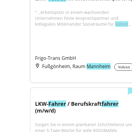
"...Arbeitsplatz in einem wachsenden 
Unternehmen Feste Ansprechpartner und 
kollegiales Miteinander Sozialräume für 
Fahrer
..
Frigo-Trans GmbH
Fußgönheim, Raum
Mannheim
Vollzeit
LKW-
Fahrer
 / Berufskraft
fahrer
(m/w/d)
Sorgen Sie in einem planbaren Schichtdienst und
einer 5-Tage-Woche für volle ROSSMANN-