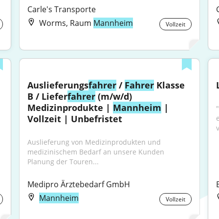
Carle's Transporte
Worms, Raum
Mannheim
Vollzeit
Auslieferungs
fahrer
 / 
Fahrer
 Klasse 
B / Liefer
fahrer
 (m/w/d) 
Medizinprodukte | 
Mannheim
 | 
Vollzeit | Unbefristet
Auslieferung von Medizinprodukten und 
medizinischem Bedarf an unsere Kunden 
Planung der Touren...
Medipro Ärztebedarf GmbH
Mannheim
Vollzeit