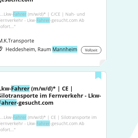
...Lkw-
Fahrer
 (m/w/d)* | C/CE | Nah- und 
Fernverkehr - Lkw-
Fahrer
-gesucht.com Ab 
ofort..."
M.K.Transporte
Heddesheim, Raum
Mannheim
Vollzeit
Lkw-
Fahrer
 (m/w/d)* | CE | 
Silotransporte im Fernverkehr - Lkw-
Fahrer
-gesucht.com
...Lkw-
Fahrer
 (m/w/d)* | CE | Silotransporte im 
Fernverkehr - Lkw-
Fahrer
-gesucht.com Ab 
ofort..."