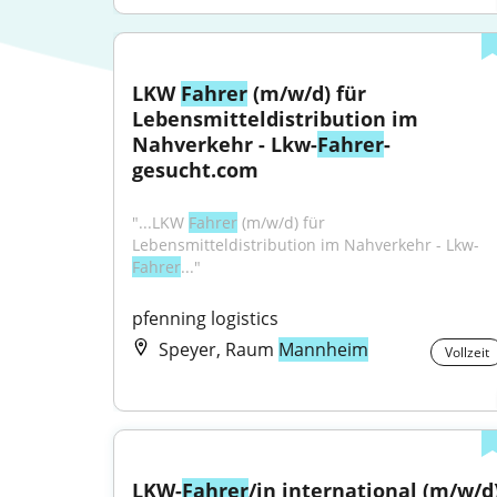
LKW 
Fahrer
 (m/w/d) für 
Lebensmitteldistribution im 
Nahverkehr - Lkw-
Fahrer
-
gesucht.com
"...LKW 
Fahrer
 (m/w/d) für 
Lebensmitteldistribution im Nahverkehr - Lkw-
Fahrer
..."
pfenning logistics
Speyer, Raum
Mannheim
Vollzeit
LKW-
Fahrer
/in international (m/w/d