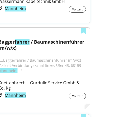
Wassermann Kabeltechnik GmbH
Mannheim
Vollzeit
Bagger
fahrer
 / Baumaschinenführer 
(m/w/x)
"...Baggerfahrer / Baumaschinenführer (m/w/x) 
Vollzeit Verbindungskanal linkes Ufer 43, 68159 
Mannheim
..."
Knettenbrech + Gurdulic Service Gmbh & 
Co. Kg
Mannheim
Vollzeit