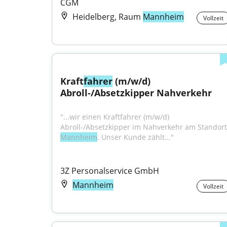
CGM
Heidelberg, Raum
Mannheim
Vollzeit
Kraft
fahrer
 (m/w/d) 
Abroll-/Absetzkipper Nahverkehr
"...wir einen Kraftfahrer (m/w/d) 
Mannheim
. Unser Kunde zählt..."
3Z Personalservice GmbH
Mannheim
Vollzeit