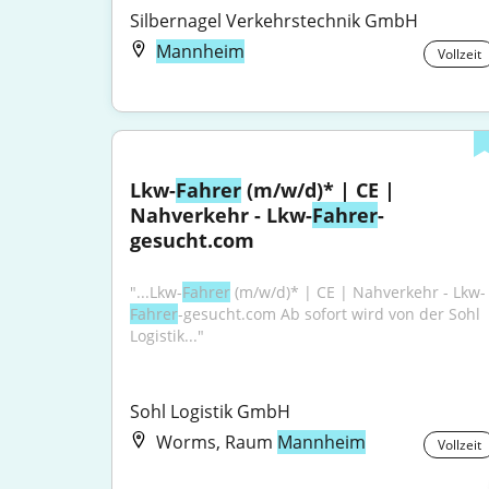
Silbernagel Verkehrstechnik GmbH
Mannheim
Vollzeit
Lkw-
Fahrer
 (m/w/d)* | CE | 
Nahverkehr - Lkw-
Fahrer
-
gesucht.com
"...Lkw-
Fahrer
 (m/w/d)* | CE | Nahverkehr - Lkw-
Fahrer
-gesucht.com Ab sofort wird von der Sohl 
Logistik..."
Sohl Logistik GmbH
Worms, Raum
Mannheim
Vollzeit