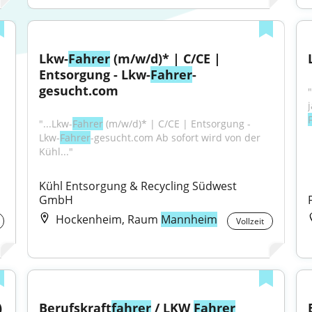
Lkw-
Fahrer
 (m/w/d)* | C/CE | 
Entsorgung - Lkw-
Fahrer
-
gesucht.com
"...Lkw-
Fahrer
 (m/w/d)* | C/CE | Entsorgung - 
Lkw-
Fahrer
-gesucht.com Ab sofort wird von der 
Kühl..."
Kühl Entsorgung & Recycling Südwest 
GmbH
Hockenheim, Raum
Mannheim
Vollzeit
)
Berufskraft
fahrer
 / LKW 
Fahrer