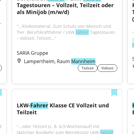
Tagestouren – Vollzeit, Teilzeit oder 
als Minijob (m/w/d)
."
"...Risikomaterial. Zum Schutz von Mensch und 
Tier. Berufskraftfahrer / LKW 
Fahrer
 Tagestouren 
– Vollzeit, Teilzeit..."
SARIA Gruppe
Lampertheim, Raum
Mannheim
Teilzeit
Vollzeit
LKW-
Fahrer
 Klasse CE Vollzeit und 
Teilzeit
 
"...oder Teilzeit (z. B. 6/3-Wochenlauf) mit 
täglicher Rückkehr zum Betriebssitz LKW-
Fahrer