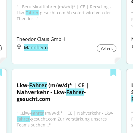
"...Berufskraftfahrer (m/w/d)* | CE | Recycling - 
Lkw-
Fahrer
-gesucht.com Ab sofort wird von der 
"
Theodor..."
s
Theodor Claus GmbH
Mannheim
Vollzeit
Lkw-
Fahrer
 (m/w/d)* | CE | 
Nahverkehr - Lkw-
Fahrer
-
gesucht.com
"...Lkw-
Fahrer
 (m/w/d)* | CE | Nahverkehr - Lkw-
"
Fahrer
-gesucht.com Zur Verstärkung unseres 
Teams suchen..."
s