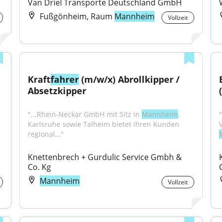
Van Driel Transporte Deutschland GmbH
Fußgönheim, Raum
Mannheim
Vollzeit
Kraft
fahrer
 (m/w/x) Abrollkipper / 
Absetzkipper
"...Rhein-Neckar GmbH mit Sitz in 
Mannheim
, 
Abroll-/Absetzkipper im Nahverkehr am Standort 
Karlsruhe sowie Talheim bietet ihren Kunden 
regional..."
Knettenbrech + Gurdulic Service Gmbh & 
Co. Kg
Mannheim
Vollzeit