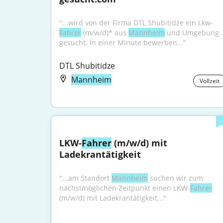
"...wird von der Firma DTL Shubitidze ein Lkw-
Fahrer
 (m/w/d)* aus 
Mannheim
 und Umgebung 
gesucht. In einer Minute bewerben..."
DTL Shubitidze
Mannheim
Vollzeit
LKW-
Fahrer
 (m/w/d) mit 
Ladekrantätigkeit
"...am Standort 
Mannheim
 suchen wir zum 
nächstmöglichen Zeitpunkt einen LKW-
Fahrer
(m/w/d) mit Ladekrantätigkeit..."