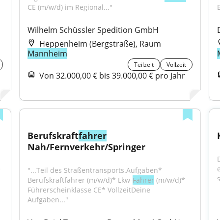
CE (m/w/d) im Regional..."
Wilhelm Schüssler Spedition GmbH
Heppenheim (Bergstraße), Raum
Mannheim
Teilzeit
Vollzeit
Von 32.000,00 € bis 39.000,00 € pro Jahr
Berufskraft
fahrer
Nah/Fernverkehr/Springer
 
"...Teil des Straßentransports.Aufgaben* 
s
Berufskraftfahrer (m/w/d)* Lkw-
Fahrer
 (m/w/d)* 
Führerscheinklasse CE* VollzeitDeine 
Aufgaben..."