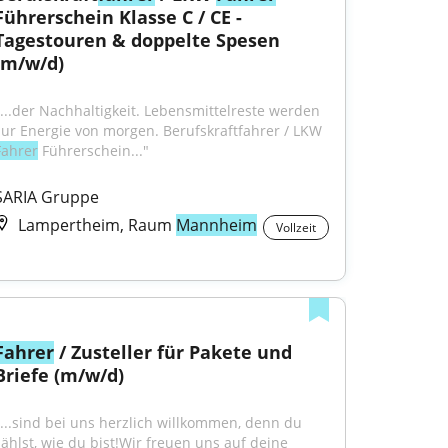
Führerschein Klasse C / CE - 
Tagestouren & doppelte Spesen 
(m/w/d)
"...der Nachhaltigkeit. Lebensmittelreste werden 
zur Energie von morgen. Berufskraftfahrer / LKW 
Fahrer
 Führerschein..."
SARIA Gruppe
Lampertheim, Raum
Mannheim
Vollzeit
Fahrer
 / Zusteller für Pakete und 
Briefe (m/w/d)
"...sind bei uns herzlich willkommen, denn du 
zählst, wie du bist!Wir freuen uns auf deine 