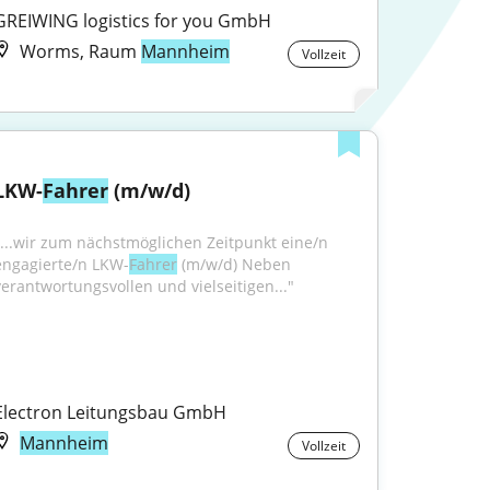
GREIWING logistics for you GmbH
Worms, Raum
Mannheim
Vollzeit
LKW-
Fahrer
 (m/w/d)
"...wir zum nächstmöglichen Zeitpunkt eine/n 
engagierte/n LKW-
Fahrer
 (m/w/d) Neben 
verantwortungsvollen und vielseitigen..."
Electron Leitungsbau GmbH
Mannheim
Vollzeit