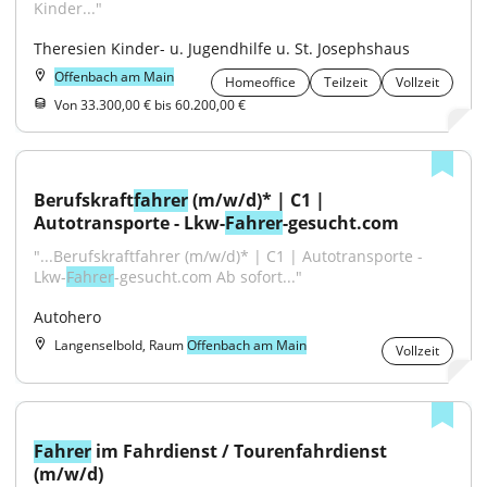
Kinder..."
Theresien Kinder- u. Jugendhilfe u. St. Josephshaus
Offenbach am Main
Homeoffice
Teilzeit
Vollzeit
Von 33.300,00 € bis 60.200,00 €
Berufskraft
fahrer
 (m/w/d)* | C1 | 
Autotransporte - Lkw-
Fahrer
-gesucht.com
"...Berufskraftfahrer (m/w/d)* | C1 | Autotransporte - 
Lkw-
Fahrer
-gesucht.com Ab sofort..."
Autohero
Langenselbold, Raum
Offenbach am Main
Vollzeit
Fahrer
 im Fahrdienst / Tourenfahrdienst 
(m/w/d)