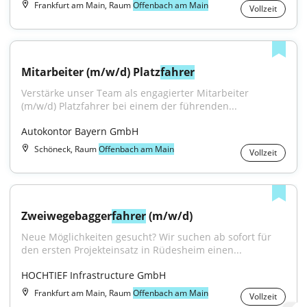
Frankfurt am Main, Raum
Offenbach am Main
Vollzeit
Mitarbeiter (m/w/d) Platz
fahrer
Verstärke unser Team als engagierter Mitarbeiter 
(m/w/d) Platzfahrer bei einem der führenden...
Autokontor Bayern GmbH
Schöneck, Raum
Offenbach am Main
Vollzeit
Zweiwegebagger
fahrer
 (m/w/d)
Neue Möglichkeiten gesucht? Wir suchen ab sofort für 
den ersten Projekteinsatz in Rüdesheim einen...
HOCHTIEF Infrastructure GmbH
Frankfurt am Main, Raum
Offenbach am Main
Vollzeit