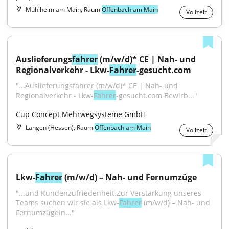
Mühlheim am Main, Raum
Offenbach am Main
Vollzeit
Auslieferungs
fahrer
 (m/w/d)* CE | Nah- und 
Regionalverkehr - Lkw-
Fahrer
-gesucht.com
"...Auslieferungsfahrer (m/w/d)* CE | Nah- und 
Regionalverkehr - Lkw-
Fahrer
-gesucht.com Bewirb..."
Cup Concept Mehrwegsysteme GmbH
Langen (Hessen), Raum
Offenbach am Main
Vollzeit
Lkw-
Fahrer
 (m/w/d) – Nah- und Fernumzüge
"...und Kundenzufriedenheit.Zur Verstärkung unseres 
Teams suchen wir sie ais Lkw-
Fahrer
 (m/w/d) – Nah- und 
Fernumzügein..."