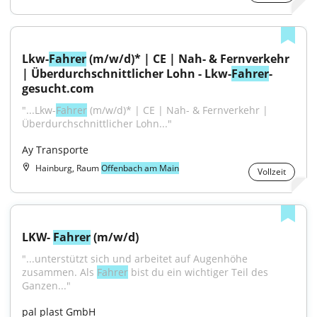
Lkw-
Fahrer
 (m/w/d)* | CE | Nah- & Fernverkehr 
| Überdurchschnittlicher Lohn - Lkw-
Fahrer
-
gesucht.com
"...Lkw-
Fahrer
 (m/w/d)* | CE | Nah- & Fernverkehr | 
Überdurchschnittlicher Lohn..."
Ay Transporte
Hainburg, Raum
Offenbach am Main
Vollzeit
LKW- 
Fahrer
 (m/w/d)
"...unterstützt sich und arbeitet auf Augenhöhe 
zusammen. Als 
Fahrer
 bist du ein wichtiger Teil des 
Ganzen..."
pal plast GmbH