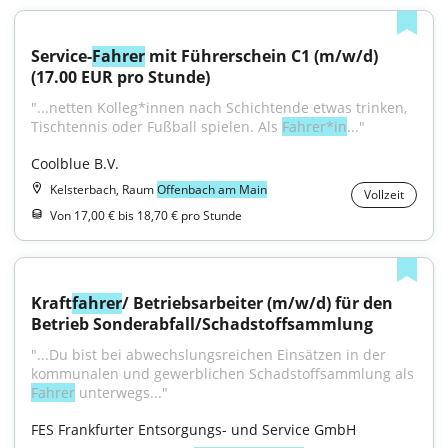
Service-
Fahrer
 mit Führerschein C1 (m/w/d) 
(17.00 EUR pro Stunde)
"...netten Kolleg*innen nach Schichtende etwas trinken, 
Tischtennis oder Fußball spielen. Als 
Fahrer*in
..."
Coolblue B.V.
Kelsterbach, Raum
Offenbach am Main
Vollzeit
Von 17,00 € bis 18,70 € pro Stunde
Kraft
fahrer
/ Betriebsarbeiter (m/w/d) für den 
Betrieb Sonderabfall/Schadstoffsammlung
"...Du bist bei abwechslungsreichen Einsätzen in der 
kommunalen und gewerblichen Schadstoffsammlung als 
Fahrer
 unterwegs..."
FES Frankfurter Entsorgungs- und Service GmbH