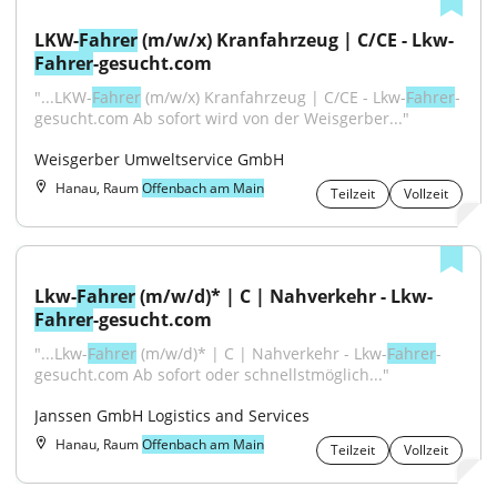
LKW-
Fahrer
 (m/w/x) Kranfahrzeug | C/CE - Lkw-
Fahrer
-gesucht.com
"...LKW-
Fahrer
 (m/w/x) Kranfahrzeug | C/CE - Lkw-
Fahrer
-
gesucht.com Ab sofort wird von der Weisgerber..."
Weisgerber Umweltservice GmbH
Hanau, Raum
Offenbach am Main
Teilzeit
Vollzeit
Lkw-
Fahrer
 (m/w/d)* | C | Nahverkehr - Lkw-
Fahrer
-gesucht.com
"...Lkw-
Fahrer
 (m/w/d)* | C | Nahverkehr - Lkw-
Fahrer
-
gesucht.com Ab sofort oder schnellstmöglich..."
Janssen GmbH Logistics and Services
Hanau, Raum
Offenbach am Main
Teilzeit
Vollzeit