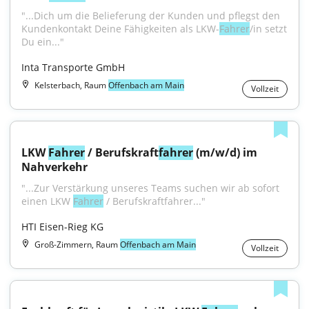
"...Dich um die Belieferung der Kunden und pflegst den 
Kundenkontakt Deine Fähigkeiten als LKW-
Fahrer
/in setzt 
Du ein..."
Inta Transporte GmbH
Kelsterbach, Raum
Offenbach am Main
Vollzeit
LKW 
Fahrer
 / Berufskraft
fahrer
 (m/w/d) im 
Nahverkehr
"...Zur Verstärkung unseres Teams suchen wir ab sofort 
einen LKW 
Fahrer
 / Berufskraftfahrer..."
HTI Eisen-Rieg KG
Groß-Zimmern, Raum
Offenbach am Main
Vollzeit