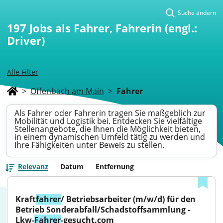
Suche ändern
197
Jobs als Fahrer, Fahrerin (engl.:
Driver)
Alle Filter
>
Offenbach am Main
>
Fahrer
Als Fahrer oder Fahrerin tragen Sie maßgeblich zur
Mobilität und Logistik bei. Entdecken Sie vielfältige
Stellenangebote, die Ihnen die Möglichkeit bieten,
in einem dynamischen Umfeld tätig zu werden und
Ihre Fähigkeiten unter Beweis zu stellen.
Relevanz
Datum
Entfernung
Kraft
fahrer
/ Betriebsarbeiter (m/w/d) für den 
Betrieb Sonderabfall/Schadstoffsammlung - 
Lkw-
Fahrer
-gesucht.com