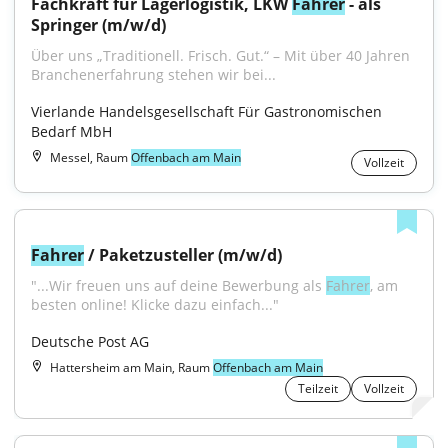
Fachkraft für Lagerlogistik, LKW 
Fahrer
 - als 
Springer (m/w/d)
Über uns „Traditionell. Frisch. Gut.“ – Mit über 40 Jahren 
Branchenerfahrung stehen wir bei...
Vierlande Handelsgesellschaft Für Gastronomischen 
Bedarf MbH
Messel, Raum
Offenbach am Main
Vollzeit
Fahrer
 / Paketzusteller (m/w/d)
"...Wir freuen uns auf deine Bewerbung als 
Fahrer
, am 
besten online! Klicke dazu einfach..."
Deutsche Post AG
Hattersheim am Main, Raum
Offenbach am Main
Teilzeit
Vollzeit