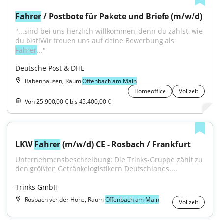
Fahrer
 / Postbote für Pakete und Briefe (m/w/d)
"...sind bei uns herzlich willkommen, denn du zählst, wie 
du bist!Wir freuen uns auf deine Bewerbung als 
Fahrer
..."
Deutsche Post & DHL
Babenhausen, Raum
Offenbach am Main
Homeoffice
Vollzeit
Von 25.900,00 € bis 45.400,00 €
LKW 
Fahrer
 (m/w/d) CE - Rosbach / Frankfurt
Unternehmensbeschreibung: Die Trinks‑Gruppe zählt zu 
den größten Getränkelogistikern Deutschlands....
Trinks GmbH
Rosbach vor der Höhe, Raum
Offenbach am Main
Vollzeit