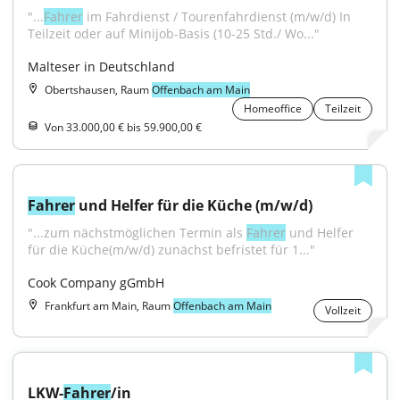
"...
Fahrer
 im Fahrdienst / Tourenfahrdienst (m/w/d) In 
Teilzeit oder auf Minijob-Basis (10-25 Std./ Wo..."
Malteser in Deutschland
Obertshausen, Raum
Offenbach am Main
Homeoffice
Teilzeit
Von 33.000,00 € bis 59.900,00 €
Fahrer
 und Helfer für die Küche (m/w/d)
"...zum nächstmöglichen Termin als 
Fahrer
 und Helfer 
für die Küche(m/w/d) zunächst befristet für 1..."
Cook Company gGmbH
Frankfurt am Main, Raum
Offenbach am Main
Vollzeit
LKW-
Fahrer
/in