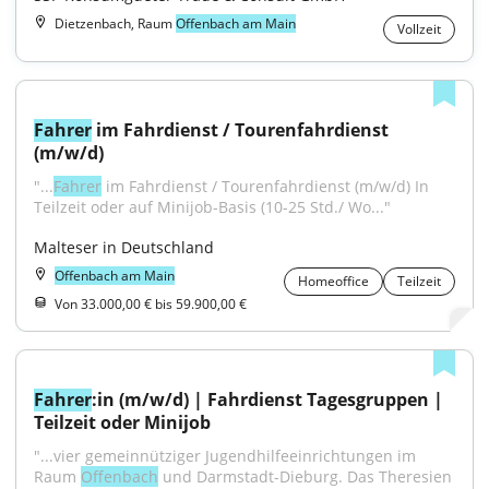
Dietzenbach, Raum
Offenbach am Main
Vollzeit
Fahrer
 im Fahrdienst / Tourenfahrdienst 
(m/w/d)
"...
Fahrer
 im Fahrdienst / Tourenfahrdienst (m/w/d) In 
Teilzeit oder auf Minijob-Basis (10-25 Std./ Wo..."
Malteser in Deutschland
Offenbach am Main
Homeoffice
Teilzeit
Von 33.000,00 € bis 59.900,00 €
Fahrer
:in (m/w/d) | Fahrdienst Tagesgruppen | 
Teilzeit oder Minijob
"...vier gemeinnütziger Jugendhilfeeinrichtungen im 
Raum 
Offenbach
 und Darmstadt-Dieburg. Das Theresien 