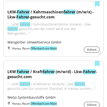
LKW-
Fahrer
 / Kehrmaschinen
fahrer
 (m/w/x) - 
Lkw-
Fahrer
-gesucht.com
"...LKW-
Fahrer
 / Kehrmaschinenfahrer (m/w/x) - Lkw-
Fahrer
-gesucht.com Ab sofort wird von der 
Weisgerber..."
Weisgerber Umweltservice GmbH
Hanau, Raum
Offenbach am Main
Vollzeit
LKW 
Fahrer
 / Kraft
fahrer
 (m/w/d) - Lkw-
Fahrer
-
gesucht.com
"...LKW 
Fahrer
 / Kraftfahrer (m/w/d) - Lkw-
Fahrer
-
gesucht.com Für unseren Standort in Hanau suchen..."
WeGo Systembaustoffe GmbH
Hanau, Raum
Offenbach am Main
Vollzeit