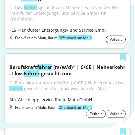
"...Lkw-
Fahrer
-gesucht.com Ab sofort wird von der FES 
Frankfurter Entsorgungs- und Service GmbH ein 
Kraftfahrer..."
FES Frankfurter Entsorgungs- und Service GmbH
Frankfurt am Main, Raum
Offenbach am Main
Vollzeit
Berufskraft
fahrer
 (m/w/d)* | C/CE | Nahverkehr 
- Lkw-
Fahrer
-gesucht.com
"...Berufskraftfahrer (m/w/d)* | C/CE | Nahverkehr - Lkw-
Fahrer
-gesucht.com Ab sofort wird von der Abc..."
Abc Abschleppservice Rhein Main GmbH
Frankfurt am Main, Raum
Offenbach am Main
Teilzeit
Vollzeit