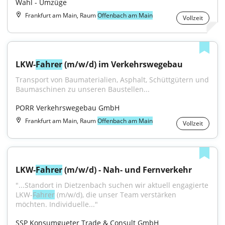
Wahl - Umzüge
Frankfurt am Main, Raum
Offenbach am Main
Vollzeit
LKW-
Fahrer
 (m/w/d) im Verkehrswegebau
Transport von Baumaterialien, Asphalt, Schüttgütern und 
Baumaschinen zu unseren Baustellen...
PORR Verkehrswegebau GmbH
Frankfurt am Main, Raum
Offenbach am Main
Vollzeit
LKW-
Fahrer
 (m/w/d) - Nah- und Fernverkehr
"...Standort in Dietzenbach suchen wir aktuell engagierte 
LKW-
Fahrer
 (m/w/d), die unser Team verstärken 
möchten. Individuelle..."
SSP Konsumgueter Trade & Consult GmbH