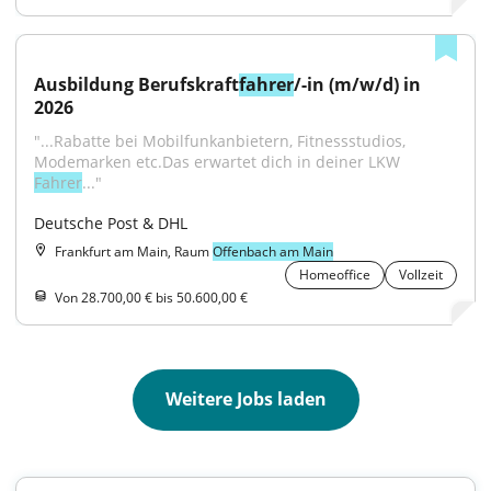
Ausbildung Berufskraft
fahrer
/-in (m/w/d) in 
2026
"...Rabatte bei Mobilfunkanbietern, Fitnessstudios, 
Modemarken etc.Das erwartet dich in deiner LKW 
Fahrer
..."
Deutsche Post & DHL
Frankfurt am Main, Raum
Offenbach am Main
Homeoffice
Vollzeit
Von 28.700,00 € bis 50.600,00 €
Weitere Jobs laden