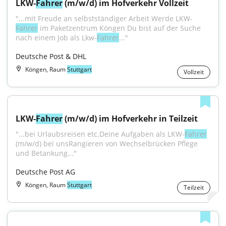
LKW-
Fahrer
 (m/w/d) im Hofverkehr Vollzeit
"...mit Freude an selbstständiger Arbeit Werde LKW-
Fahrer
 im Paketzentrum Köngen Du bist auf der Suche 
nach einem Job als Lkw-
Fahrer
..."
Deutsche Post & DHL
Köngen, Raum
Stuttgart
Vollzeit
LKW-
Fahrer
 (m/w/d) im Hofverkehr in Teilzeit
"...bei Urlaubsreisen etc.Deine Aufgaben als LKW-
Fahrer
(m/w/d) bei unsRangieren von Wechselbrücken Pflege 
und Betankung..."
Deutsche Post AG
Köngen, Raum
Stuttgart
Teilzeit