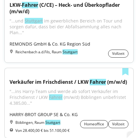
LKW-
Fahrer
 (C/CE) – Heck- und Überkopflader 
(m/w/d)
"...und 
Stuttgart
 im gewerblichen Bereich on Tour und 
sorgen dafür, dass bei der Abfallsammlung alles nach 
Plan..."
REMONDIS GmbH & Co. KG Region Süd
Reichenbach a.d.Fils, Raum
Stuttgart
Vollzeit
Verkäufer im Frischdienst / LKW 
Fahrer
 (m/w/d)
"...ins Harry-Team und werde ab sofort Verkäufer im 
Frischdienst / LKW 
Fahrer
 (m/w/d) Böblingen unbefristet 
4.385,00..."
HARRY-BROT GROUP SE & Co. KG
Böblingen, Raum
Stuttgart
Homeoffice
Vollzeit
Von 28.400,00 € bis 51.100,00 €