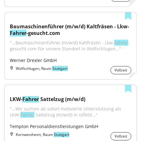
Baumaschinenführer (m/w/d) Kaltfräsen - Lkw-
Fahrer
-gesucht.com
"...Baumaschinenführer (m/w/d) Kaltfräsen - Lkw-
Fahrer
-
gesucht.com Für unsere Standort in Wolfschlugen..."
Werner Drexler GmbH
Wolfschlugen, Raum
Stuttgart
Vollzeit
LKW-
Fahrer
 Sattelzug (m/w/d)
"...Wir suchen ab sofort motivierte Unterstützung als 
LKW-
Fahrer
 Sattelzug (m/w/d) in Islfeld..."
Tempton Personaldienstleistungen GmbH
Kornwestheim, Raum
Stuttgart
Vollzeit