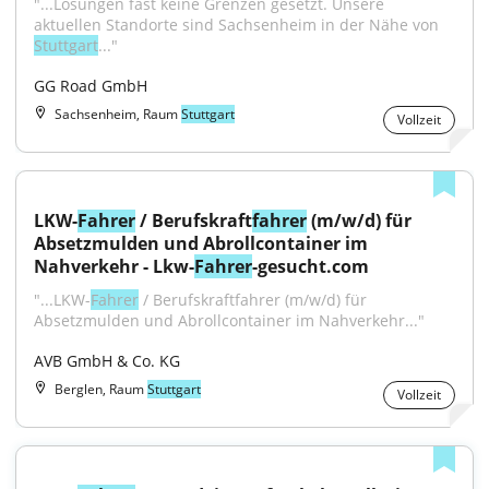
"...Lösungen fast keine Grenzen gesetzt. Unsere 
aktuellen Standorte sind Sachsenheim in der Nähe von 
Stuttgart
..."
GG Road GmbH
Sachsenheim, Raum
Stuttgart
Vollzeit
LKW-
Fahrer
 / Berufskraft
fahrer
 (m/w/d) für 
Absetzmulden und Abrollcontainer im 
Nahverkehr - Lkw-
Fahrer
-gesucht.com
"...LKW-
Fahrer
 / Berufskraftfahrer (m/w/d) für 
Absetzmulden und Abrollcontainer im Nahverkehr..."
AVB GmbH & Co. KG
Berglen, Raum
Stuttgart
Vollzeit