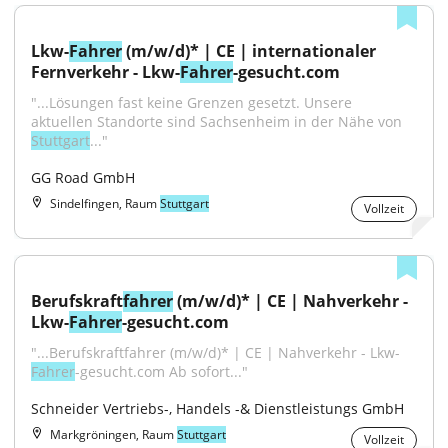
Lkw-
Fahrer
 (m/w/d)* | CE | internationaler 
Fernverkehr - Lkw-
Fahrer
-gesucht.com
"...Lösungen fast keine Grenzen gesetzt. Unsere 
aktuellen Standorte sind Sachsenheim in der Nähe von 
Stuttgart
..."
GG Road GmbH
Sindelfingen, Raum
Stuttgart
Vollzeit
Berufskraft
fahrer
 (m/w/d)* | CE | Nahverkehr - 
Lkw-
Fahrer
-gesucht.com
"...Berufskraftfahrer (m/w/d)* | CE | Nahverkehr - Lkw-
Fahrer
-gesucht.com Ab sofort..."
Schneider Vertriebs-, Handels -& Dienstleistungs GmbH
Markgröningen, Raum
Stuttgart
Vollzeit