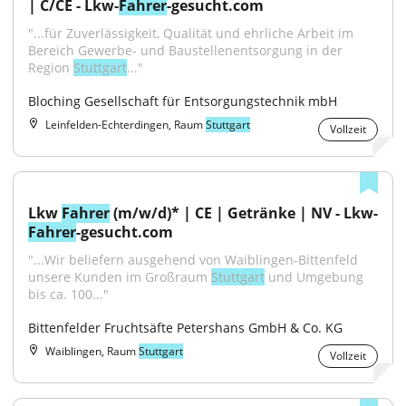
| C/CE - Lkw-
Fahrer
-gesucht.com
"...für Zuverlässigkeit, Qualität und ehrliche Arbeit im 
Bereich Gewerbe- und Baustellenentsorgung in der 
Region 
Stuttgart
..."
Bloching Gesellschaft für Entsorgungstechnik mbH
Leinfelden-Echterdingen, Raum
Stuttgart
Vollzeit
Lkw 
Fahrer
 (m/w/d)* | CE | Getränke | NV - Lkw-
Fahrer
-gesucht.com
"...Wir beliefern ausgehend von Waiblingen-Bittenfeld 
unsere Kunden im Großraum 
Stuttgart
 und Umgebung 
bis ca. 100..."
Bittenfelder Fruchtsäfte Petershans GmbH & Co. KG
Waiblingen, Raum
Stuttgart
Vollzeit