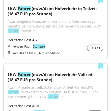
LKW-
Fahrer
 (m/w/d) im Hofverkehr in Teilzeit 
(18.47 EUR pro Stunde)
"...arbeitgeberfinanzierte betriebliche Altersvorsorge, 
Rabatte bei Urlaubsreisen etc. Deine Aufgaben als LKW-
Fahrer
 (m/w/d..."
Deutsche Post AG
Köngen, Raum
Stuttgart
Teilzeit
Von 18,47 € bis 20,32 € pro Stunde
LKW-
Fahrer
 (m/w/d) im Hofverkehr Vollzeit 
(18.47 EUR pro Stunde)
"...mit Freude an selbstständiger Arbeit Werde LKW-
Fahrer
 im Paketzentrum Köngen Du bist auf der Suche 
nach einem Job als Lkw-
Fahrer
..."
Deutsche Post & DHL