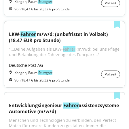
Köngen, Raum
Stuttgart
Vollzeit
Von 18,47 € bis 20,32 € pro Stunde
LKW-
Fahrer
 m/w/d: (unbefristet in Vollzeit) 
(18.47 EUR pro Stunde)
"...Deine Aufgaben als LKW-
Fahrer
 (m/w/d) bei uns Pflege 
und Betankung der Fahrzeuge des Fuhrpark..."
Deutsche Post AG
Köngen, Raum
Stuttgart
Vollzeit
Von 18,47 € bis 20,32 € pro Stunde
Entwicklungsingenieur 
Fahrer
assistenzsysteme 
Automotive (m/w/d)
Menschen und Technologien zu verbinden, den Perfect 
Match für unsere Kunden zu gestalten, immer die...