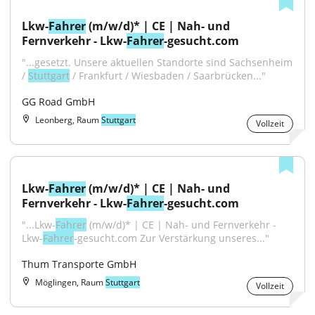
Lkw-
Fahrer
 (m/w/d)* | CE | Nah- und 
Fernverkehr - Lkw-
Fahrer
-gesucht.com
"...gesetzt. Unsere aktuellen Standorte sind Sachsenheim 
/ 
Stuttgart
 / Frankfurt / Wiesbaden / Saarbrücken..."
GG Road GmbH
Leonberg, Raum
Stuttgart
Vollzeit
Lkw-
Fahrer
 (m/w/d)* | CE | Nah- und 
Fernverkehr - Lkw-
Fahrer
-gesucht.com
"...Lkw-
Fahrer
 (m/w/d)* | CE | Nah- und Fernverkehr - 
Lkw-
Fahrer
-gesucht.com Zur Verstärkung unseres..."
Thum Transporte GmbH
Möglingen, Raum
Stuttgart
Vollzeit