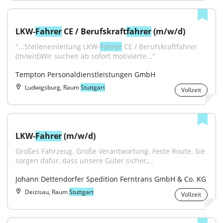
LKW-
Fahrer
 CE / Berufskraft
fahrer
 (m/w/d)
"...Stelleneinleitung LKW-
Fahrer
 CE / Berufskraftfahrer 
(m/w/d)Wir suchen ab sofort motivierte..."
Tempton Personaldienstleistungen GmbH
Ludwigsburg, Raum
Stuttgart
Vollzeit
LKW-
Fahrer
 (m/w/d)
Großes Fahrzeug. Große Verantwortung. Feste Route. Sie 
sorgen dafür, dass unsere Güter sicher,...
Johann Dettendorfer Spedition Ferntrans GmbH & Co. KG
Deizisau, Raum
Stuttgart
Vollzeit