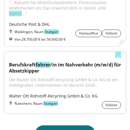
"...Rabatte bei Mobilfunkanbietern, Fitnessstudios, 
Modemarken etc.Das erwartet dich in deiner LKW 
Fahrer
..."
Deutsche Post & DHL
Waiblingen, Raum
Stuttgart
Homeoffice
Vollzeit
Von 28.700,00 € bis 50.600,00 €
Berufskraft
fahrer
/in im Nahverkehr (m/w/d) für 
Absetzkipper
Die Walter Ott Rohstoff-Recycling GmbH & Co. KG ist ein 
mittelgroßes Unternehmen im Bereich Groß...
Walter Ott Rohstoff-Recycling GmbH & Co. KG
Rutesheim, Raum
Stuttgart
Vollzeit