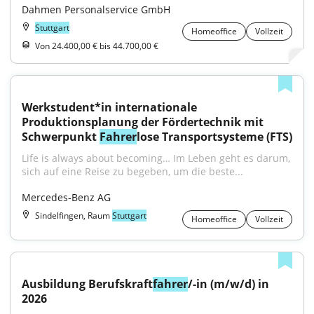
Dahmen Personalservice GmbH
Stuttgart
Homeoffice
Vollzeit
Von 24.400,00 € bis 44.700,00 €
Werkstudent*in internationale 
Produktionsplanung der Fördertechnik mit 
Schwerpunkt 
Fahrer
lose Transportsysteme (FTS)
Life is always about becoming… Im Leben geht es darum, 
sich auf eine Reise zu begeben, um die beste...
Mercedes-Benz AG
Sindelfingen, Raum
Stuttgart
Homeoffice
Vollzeit
Ausbildung Berufskraft
fahrer
/-in (m/w/d) in 
2026