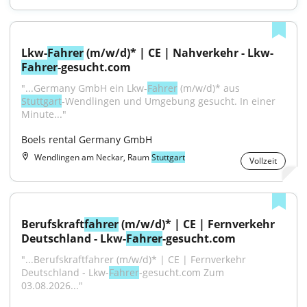
Lkw-
Fahrer
 (m/w/d)* | CE | Nahverkehr - Lkw-
Fahrer
-gesucht.com
"...Germany GmbH ein Lkw-
Fahrer
 (m/w/d)* aus 
Stuttgart
-Wendlingen und Umgebung gesucht. In einer 
Minute..."
Boels rental Germany GmbH
Wendlingen am Neckar, Raum
Stuttgart
Vollzeit
Berufskraft
fahrer
 (m/w/d)* | CE | Fernverkehr 
Deutschland - Lkw-
Fahrer
-gesucht.com
"...Berufskraftfahrer (m/w/d)* | CE | Fernverkehr 
Deutschland - Lkw-
Fahrer
-gesucht.com Zum 
03.08.2026..."