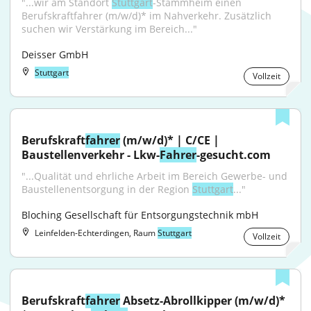
"...wir am Standort 
Stuttgart
-Stammheim einen 
Berufskraftfahrer (m/w/d)* im Nahverkehr. Zusätzlich 
suchen wir Verstärkung im Bereich..."
Deisser GmbH
Stuttgart
Vollzeit
Berufskraft
fahrer
 (m/w/d)* | C/CE | 
Baustellenverkehr - Lkw-
Fahrer
-gesucht.com
"...Qualität und ehrliche Arbeit im Bereich Gewerbe- und 
Baustellenentsorgung in der Region 
Stuttgart
..."
Bloching Gesellschaft für Entsorgungstechnik mbH
Leinfelden-Echterdingen, Raum
Stuttgart
Vollzeit
Berufskraft
fahrer
 Absetz-Abrollkipper (m/w/d)* 