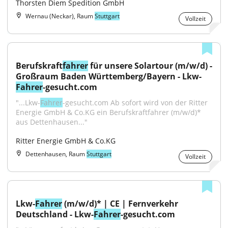
Thorsten Diem Spedition GmbH
Wernau (Neckar), Raum
Stuttgart
Vollzeit
Berufskraft
fahrer
 für unsere Solartour (m/w/d) - 
Großraum Baden Württemberg/Bayern - Lkw-
Fahrer
-gesucht.com
"...Lkw-
Fahrer
-gesucht.com Ab sofort wird von der Ritter 
Energie GmbH & Co.KG ein Berufskraftfahrer (m/w/d)* 
aus Dettenhausen..."
Ritter Energie GmbH & Co.KG
Dettenhausen, Raum
Stuttgart
Vollzeit
Lkw-
Fahrer
 (m/w/d)* | CE | Fernverkehr 
Deutschland - Lkw-
Fahrer
-gesucht.com