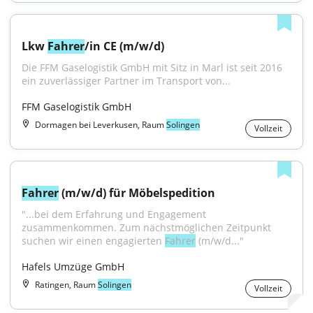
Lkw 
Fahrer
/in CE (m/w/d)
Die FFM Gaselogistik GmbH mit Sitz in Marl ist seit 2016 
ein zuverlässiger Partner im Transport von...
FFM Gaselogistik GmbH
Dormagen bei Leverkusen, Raum
Solingen
Vollzeit
Fahrer
 (m/w/d) für Möbelspedition
"...bei dem Erfahrung und Engagement 
zusammenkommen. Zum nächstmöglichen Zeitpunkt 
suchen wir einen engagierten 
Fahrer
 (m/w/d..."
Hafels Umzüge GmbH
Ratingen, Raum
Solingen
Vollzeit