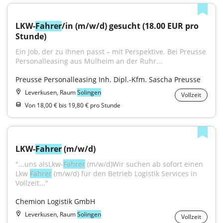
LKW-
Fahrer
/in (m/w/d) gesucht (18.00 EUR pro 
Stunde)
Ein Job, der zu Ihnen passt – mit Perspektive. Bei Preusse 
Personalleasing aus Mülheim an der Ruhr...
Preusse Personalleasing Inh. Dipl.-Kfm. Sascha Preusse
Leverkusen, Raum
Solingen
Vollzeit
Von 18,00 € bis 19,80 € pro Stunde
LKW-
Fahrer
 (m/w/d)
"...uns alsLkw-
Fahrer
 (m/w/d)Wir suchen ab sofort einen 
Lkw 
Fahrer
 (m/w/d) für den Betrieb Logistik Services in 
Vollzeit..."
Chemion Logistik GmbH
Leverkusen, Raum
Solingen
Vollzeit