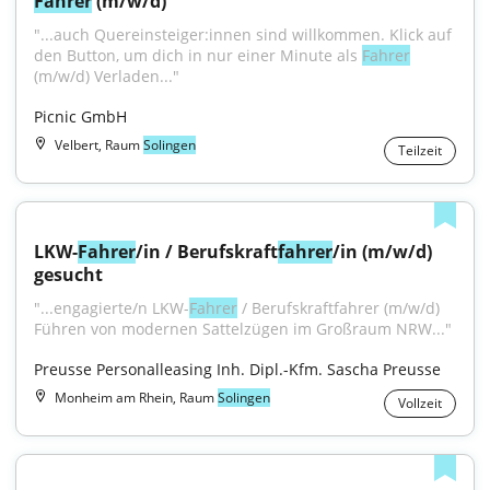
Fahrer
 (m/w/d)
"...auch Quereinsteiger:innen sind willkommen. Klick auf 
den Button, um dich in nur einer Minute als 
Fahrer
(m/w/d) Verladen..."
Picnic GmbH
Velbert, Raum
Solingen
Teilzeit
LKW-
Fahrer
/in / Berufskraft
fahrer
/in (m/w/d) 
gesucht
"...engagierte/n LKW-
Fahrer
 / Berufskraftfahrer (m/w/d) 
Führen von modernen Sattelzügen im Großraum NRW..."
Preusse Personalleasing Inh. Dipl.-Kfm. Sascha Preusse
Monheim am Rhein, Raum
Solingen
Vollzeit