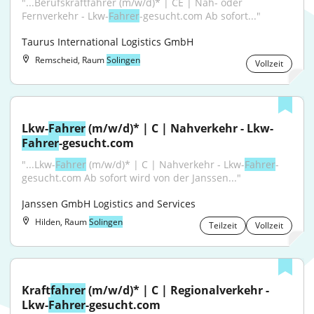
"...Berufskraftfahrer (m/w/d)* | CE | Nah- oder 
Fernverkehr - Lkw-
Fahrer
-gesucht.com Ab sofort..."
Taurus International Logistics GmbH
Remscheid, Raum
Solingen
Vollzeit
Lkw-
Fahrer
 (m/w/d)* | C | Nahverkehr - Lkw-
Fahrer
-gesucht.com
"...Lkw-
Fahrer
 (m/w/d)* | C | Nahverkehr - Lkw-
Fahrer
-
gesucht.com Ab sofort wird von der Janssen..."
Janssen GmbH Logistics and Services
Hilden, Raum
Solingen
Teilzeit
Vollzeit
Kraft
fahrer
 (m/w/d)* | C | Regionalverkehr - 
Lkw-
Fahrer
-gesucht.com