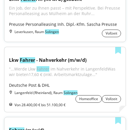
Ein Job, der zu Ihnen passt – mit Perspektive. Bei Preusse 
Personalleasing aus Mülheim an der Ruhr...
Preusse Personalleasing Inh. Dipl.-Kfm. Sascha Preusse
Leverkusen, Raum
Solingen
Vollzeit
Lkw 
Fahrer
 - Nahverkehr (m/w/d)
"...Werde Lkw 
Fahrer
 im Nahverkehr in LangenfeldWas 
wir bieten17,60 € (inkl. Arbeitsmarktzulage..."
Deutsche Post & DHL
Langenfeld (Rheinland), Raum
Solingen
Homeoffice
Vollzeit
Von 28.400,00 € bis 51.100,00 €