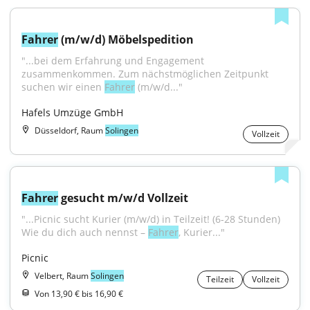
Fahrer
 (m/w/d) Möbelspedition
"...bei dem Erfahrung und Engagement 
zusammenkommen. Zum nächstmöglichen Zeitpunkt 
suchen wir einen 
Fahrer
 (m/w/d..."
Hafels Umzüge GmbH
Düsseldorf, Raum
Solingen
Vollzeit
Fahrer
 gesucht m/w/d Vollzeit
"...Picnic sucht Kurier (m/w/d) in Teilzeit! (6-28 Stunden) 
Wie du dich auch nennst – 
Fahrer
, Kurier..."
Picnic
Velbert, Raum
Solingen
Teilzeit
Vollzeit
Von 13,90 € bis 16,90 €