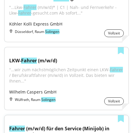
"...Lkw-
Fahrer
 (m/w/d)* | C1 | Nah- und Fernverkehr - 
Lkw-
Fahrer
-gesucht.com Ab sofort..."
Köhler Kolli Express GmbH
Düsseldorf, Raum
Solingen
Vollzeit
LKW-
Fahrer
 (m/w/d)
"...wir zum nächstmöglichen Zeitpunkt einen LKW-
Fahrer
/ Berufskraftfahrer (m/w/d) in Vollzeit. Das bieten wir 
Ihnen..."
Wilhelm Caspers GmbH
Wülfrath, Raum
Solingen
Vollzeit
Fahrer
 (m/w/d) für den Service (Minijob) in 