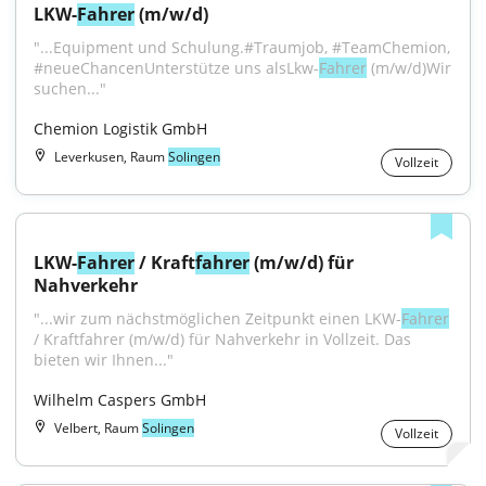
LKW-
Fahrer
 (m/w/d)
"...Equipment und Schulung.#Traumjob, #TeamChemion, 
#neueChancenUnterstütze uns alsLkw-
Fahrer
 (m/w/d)Wir 
suchen..."
Chemion Logistik GmbH
Leverkusen, Raum
Solingen
Vollzeit
LKW-
Fahrer
 / Kraft
fahrer
 (m/w/d) für 
Nahverkehr
"...wir zum nächstmöglichen Zeitpunkt einen LKW-
Fahrer
/ Kraftfahrer (m/w/d) für Nahverkehr in Vollzeit. Das 
bieten wir Ihnen..."
Wilhelm Caspers GmbH
Velbert, Raum
Solingen
Vollzeit