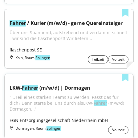
Fahrer
 / Kurier (m/w/d) - gerne Quereinsteiger
Über uns Spannend, aufstrebend und verdammt schnell 
- wir sind die flaschenpost! Wir liefern...
flaschenpost SE
Köln, Raum
Solingen
Teilzeit
Vollzeit
LKW-
Fahrer
 (m/w/d) | Dormagen
"...Teil eines starken Teams zu werden. Passt das für 
dich? Dann starte bei uns durch alsLKW-
Fahrer
 (m⁠/⁠w⁠/⁠d) 
Dormagen..."
EGN Entsorgungsgesellschaft Niederrhein mbH
Dormagen, Raum
Solingen
Vollzeit