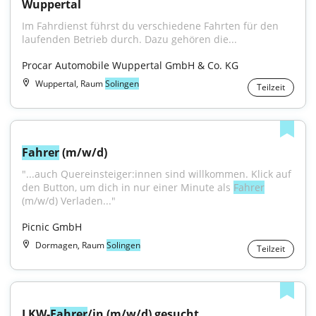
Wuppertal
Im Fahrdienst führst du verschiedene Fahrten für den 
laufenden Betrieb durch. Dazu gehören die...
Procar Automobile Wuppertal GmbH & Co. KG
Wuppertal, Raum
Solingen
Teilzeit
Fahrer
 (m/w/d)
"...auch Quereinsteiger:innen sind willkommen. Klick auf 
den Button, um dich in nur einer Minute als 
Fahrer
(m/w/d) Verladen..."
Picnic GmbH
Dormagen, Raum
Solingen
Teilzeit
LKW-
Fahrer
/in (m/w/d) gesucht