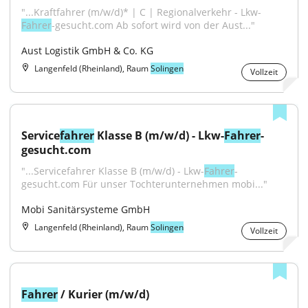
"...Kraftfahrer (m/w/d)* | C | Regionalverkehr - Lkw-
Fahrer
-gesucht.com Ab sofort wird von der Aust..."
Aust Logistik GmbH & Co. KG
Langenfeld (Rheinland), Raum
Solingen
Vollzeit
Service
fahrer
 Klasse B (m/w/d) - Lkw-
Fahrer
-
gesucht.com
"...Servicefahrer Klasse B (m/w/d) - Lkw-
Fahrer
-
gesucht.com Für unser Tochterunternehmen mobi..."
Mobi Sanitärsysteme GmbH
Langenfeld (Rheinland), Raum
Solingen
Vollzeit
Fahrer
 / Kurier (m/w/d)