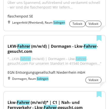
Über uns Spannend, aufstrebend und verdammt schnell 
- wir sind die flaschenpost! Wir liefern...
flaschenpost SE
Langenfeld (Rheinland), Raum
Solingen
Teilzeit
Vollzeit
LKW-
Fahrer
 (m/w/d) | Dormagen - Lkw-
Fahrer
-
gesucht.com
"...LKW-
Fahrer
 (m/w/d) | Dormagen - Lkw-
Fahrer
-
gesucht.com Für unseren Standort in 41540 Dormagen..."
EGN Entsorgungsgesellschaft Niederrhein mbH
Dormagen, Raum
Solingen
Vollzeit
Lkw-
Fahrer
 (m/w/d)* | C1 | Nah- und 
Fernverkehr - Lkw-
Fahrer
-gesucht.com