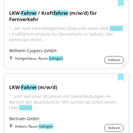
LKW-
Fahrer
 / Kraft
fahrer
 (m/w/d) für 
Fernverkehr
"...wir zum nächstmöglichen Zeitpunkt einen LKW-
Fahrer
/ Kraftfahrer (m/w/d) für Fernverkehr in Vollzeit. Das 
bieten wir Ihnen..."
Wilhelm Caspers GmbH
Heiligenhaus, Raum
Solingen
Vollzeit
LKW-
Fahrer
 (m/w/d)
"...sich seit über 30 Jahren mit Dienstleistungen im 
Bereich der Bauindustrie. Wir suchen ab sofort einen 
LKW 
Fahrer
..."
Bertram GmbH
Velbert, Raum
Solingen
Vollzeit