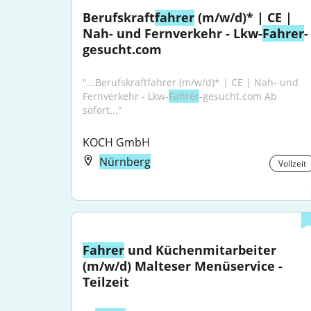
Berufskraft
fahrer
 (m/w/d)* | CE | 
Nah- und Fernverkehr - Lkw-
Fahrer
-
gesucht.com
"...Berufskraftfahrer (m/w/d)* | CE | Nah- und 
Fernverkehr - Lkw-
Fahrer
-gesucht.com Ab 
sofort..."
KOCH GmbH
Nürnberg
Vollzeit
Fahrer
 und Küchenmitarbeiter 
(m/w/d) Malteser Menüservice - 
Teilzeit