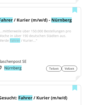
Fahrer
 / Kurier (m/w/d) - 
Nürnberg
"...mittlerweile über 150.000 Bestellungen pro 
Woche in über 190 deutschen Städten aus. 
Werde 
Fahrer
 / Kurier..."
flaschenpost SE
Nürnberg
Teilzeit
Vollzeit
Gesucht: 
Fahrer
 / Kurier (m/w/d)