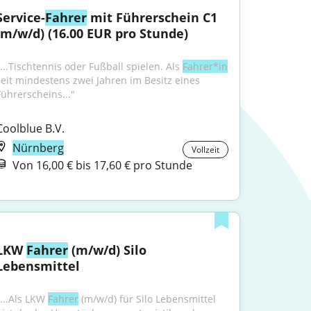
Service-
Fahrer
 mit Führerschein C1 
(m/w/d) (16.00 EUR pro Stunde)
"...Tischtennis oder Fußball spielen. Als 
Fahrer*in
seit mindestens zwei Jahren im Besitz eines 
Führerscheins..."
Coolblue B.V.
Nürnberg
Vollzeit
Von 16,00 € bis 17,60 € pro Stunde
LKW 
Fahrer
 (m/w/d) Silo 
Lebensmittel
...Als LKW 
Fahrer
 (m/w/d) für Silo Lebensmittel 