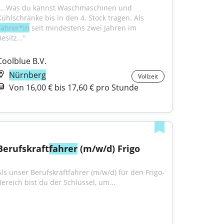
"...Was du kannst Waschmaschinen und 
Kühlschränke bis in den 4. Stock tragen. Als 
Fahrer*in
 seit mindestens zwei Jahren im 
esitz..."
Coolblue B.V.
Nürnberg
Vollzeit
Von 16,00 € bis 17,60 € pro Stunde
Berufskraft
fahrer
 (m/w/d) Frigo
Als unser Berufskraftfahrer (m/w/d) für den Frigo-
Bereich bist du der Schlüssel, um...