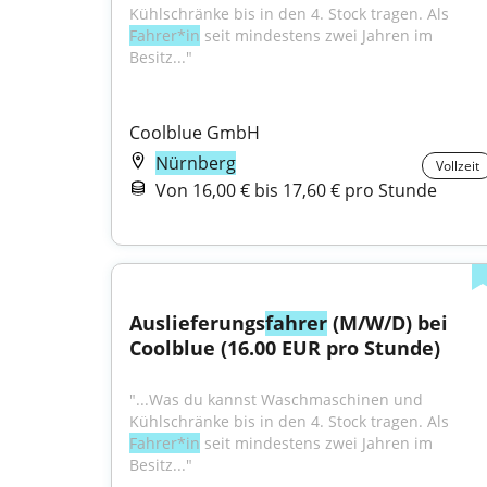
Kühlschränke bis in den 4. Stock tragen. Als 
Fahrer*in
 seit mindestens zwei Jahren im 
Besitz..."
Coolblue GmbH
Nürnberg
Vollzeit
Von 16,00 € bis 17,60 € pro Stunde
Auslieferungs
fahrer
 (M/W/D) bei 
Coolblue (16.00 EUR pro Stunde)
"...Was du kannst Waschmaschinen und 
Kühlschränke bis in den 4. Stock tragen. Als 
Fahrer*in
 seit mindestens zwei Jahren im 
Besitz..."