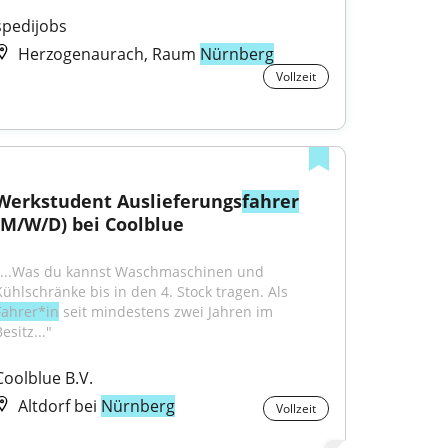
spedijobs
Herzogenaurach, Raum
Nürnberg
Vollzeit
Werkstudent Auslieferungs
fahrer
(M/W/D) bei Coolblue
"...Was du kannst Waschmaschinen und 
Kühlschränke bis in den 4. Stock tragen. Als 
Fahrer*in
 seit mindestens zwei Jahren im 
esitz..."
Coolblue B.V.
Altdorf bei
Nürnberg
Vollzeit