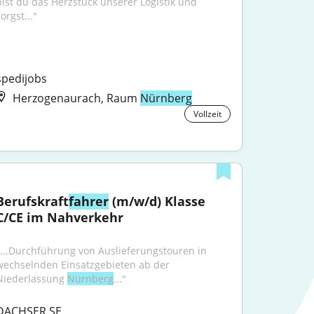
bist du das Herzstück unserer Logistik und 
orgst..."
spedijobs
Herzogenaurach, Raum
Nürnberg
Vollzeit
Berufskraft
fahrer
 (m/w/d) Klasse 
C/CE im Nahverkehr
"...Durchführung von Auslieferungstouren in 
wechselnden Einsatzgebieten ab der 
Niederlassung 
Nürnberg
..."
DACHSER SE