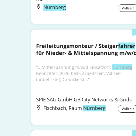
Nürnberg
Vollzeit
Freileitungsmonteur / Steiger
fahrer
für Nieder- & Mittelspannung m/w/
"...Mittelspannung m/w/d Einsatzort: 
Nürnberg
Kennziffer: 2026-0635 Arbeitszeit: Vollzeit 
(unbefristet)Du wickelst..."
SPIE SAG GmbH GB City Networks & Grids
Fischbach, Raum
Nürnberg
Vollzeit