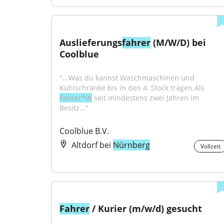
Auslieferungs
fahrer
 (M/W/D) bei 
Coolblue
"...Was du kannst Waschmaschinen und 
Kühlschränke bis in den 4. Stock tragen.Als 
Fahrer*in
 seit mindestens zwei Jahren im 
Besitz..."
Coolblue B.V.
Altdorf bei
Nürnberg
Vollzeit
Fahrer
 / Kurier (m/w/d) gesucht