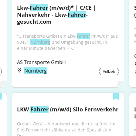
Lkw-
Fahrer
 (m/w/d)* | C/CE | 
Nahverkehr - Lkw-
Fahrer
-
gesucht.com
"...Transporte GmbH ein Lkw-
Fahrer
 (m/w/d)* aus 
90451 
Nürnberg
 und Umgebung gesucht. In 
einer Minute bewerben -->..."
AS Transporte GmbH
Nürnberg
Vollzeit
LKW 
Fahrer
 (m/w/d) Silo Fernverkehr
Großes Gerät - Verantwortung, die du spürst. Im 
Silo-Fernverkehr zählst du zu den Spezialisten. 
"
Du...