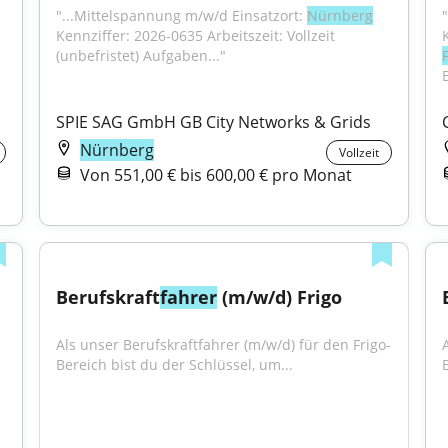
"...Mittelspannung m/w/d Einsatzort: 
Nürnberg
Kennziffer: 2026-0635 Arbeitszeit: Vollzeit 
(unbefristet) Aufgaben..."
B
SPIE SAG GmbH GB City Networks & Grids
Nürnberg
Vollzeit
Von 551,00 € bis 600,00 € pro Monat
Berufskraft
fahrer
 (m/w/d) Frigo
Als unser Berufskraftfahrer (m/w/d) für den Frigo-
Bereich bist du der Schlüssel, um...