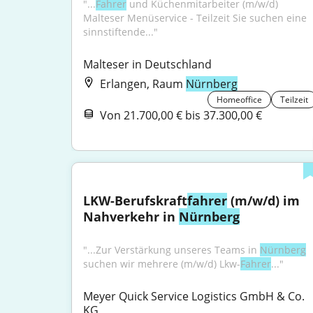
"...
Fahrer
 und Küchenmitarbeiter (m/w/d) 
Malteser Menüservice - Teilzeit Sie suchen eine 
sinnstiftende..."
Malteser in Deutschland
Erlangen, Raum
Nürnberg
Homeoffice
Teilzeit
Von 21.700,00 € bis 37.300,00 €
LKW-Berufskraft
fahrer
 (m/w/d) im 
Nahverkehr in 
Nürnberg
"...Zur Verstärkung unseres Teams in 
Nürnberg
suchen wir mehrere (m/w/d) Lkw-
Fahrer
..."
Meyer Quick Service Logistics GmbH & Co. 
KG