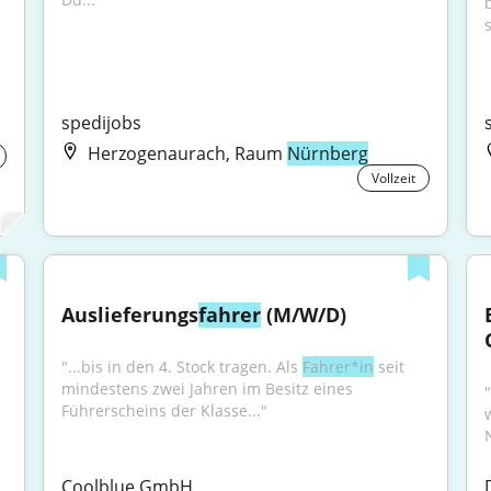
s
spedijobs
Herzogenaurach, Raum
Nürnberg
Vollzeit
Auslieferungs
fahrer
 (M/W/D)
"...bis in den 4. Stock tragen. Als 
Fahrer*in
 seit 
mindestens zwei Jahren im Besitz eines 
Führerscheins der Klasse..."
Coolblue GmbH