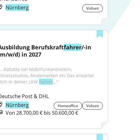
Nürnberg
Vollzeit
Ausbildung Berufskraft
fahrer
/-in 
(m/w/d) in 2027
"...Rabatte bei Mobilfunkanbietern, 
Fitnessstudios, Modemarken etc.Das erwartet 
dich in deiner LKW 
Fahrer
..."
Deutsche Post & DHL
Nürnberg
Homeoffice
Vollzeit
Von 28.700,00 € bis 50.600,00 €