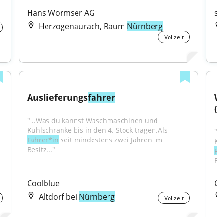
Hans Wormser AG
Herzogenaurach, Raum
Nürnberg
Vollzeit
Auslieferungs
fahrer
"...Was du kannst Waschmaschinen und 
Kühlschränke bis in den 4. Stock tragen.Als 
Fahrer*in
 seit mindestens zwei Jahren im 
Besitz..."
B
Coolblue
Altdorf bei
Nürnberg
Vollzeit