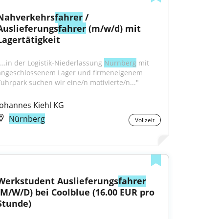
Nahverkehrs
fahrer
 / 
Auslieferungs
fahrer
 (m/w/d) mit 
Lagertätigkeit
"...in der Logistik-Niederlassung 
Nürnberg
 mit 
angeschlossenem Lager und firmeneigenem 
Fuhrpark suchen wir eine/n motivierte/n..."
Johannes Kiehl KG
Nürnberg
Vollzeit
Werkstudent Auslieferungs
fahrer
(M/W/D) bei Coolblue (16.00 EUR pro 
Stunde)