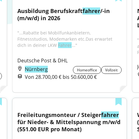
Ausbildung Berufskraft
fahrer
/-in 
(m/w/d) in 2026
"...Rabatte bei Mobilfunkanbietern, 
Fitnessstudios, Modemarken etc.Das erwartet 
dich in deiner LKW 
Fahrer
..."
Deutsche Post & DHL
Nürnberg
Homeoffice
Vollzeit
Von 28.700,00 € bis 50.600,00 €
Freileitungsmonteur / Steiger
fahrer
für Nieder- & Mittelspannung m/w/d 
(551.00 EUR pro Monat)