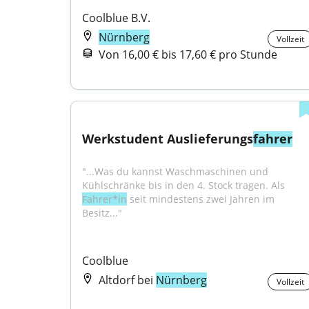
Coolblue B.V.
Nürnberg
Vollzeit
Von 16,00 € bis 17,60 € pro Stunde
Werkstudent Auslieferungs
fahrer
"...Was du kannst Waschmaschinen und 
Kühlschränke bis in den 4. Stock tragen. Als 
Fahrer*in
 seit mindestens zwei Jahren im 
Besitz..."
Coolblue
Altdorf bei
Nürnberg
Vollzeit