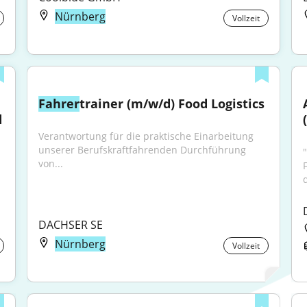
Nürnberg
Vollzeit
Fahrer
trainer (m/w/d) Food Logistics
d
Verantwortung für die praktische Einarbeitung 
unserer Berufskraftfahrenden Durchführung 
von...
DACHSER SE
Nürnberg
Vollzeit