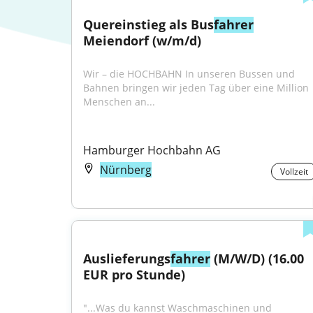
Quereinstieg als Bus
fahrer
Meiendorf (w/m/d)
Wir – die HOCHBAHN In unseren Bussen und 
Bahnen bringen wir jeden Tag über eine Million 
Menschen an...
Hamburger Hochbahn AG
Nürnberg
Vollzeit
Auslieferungs
fahrer
 (M/W/D) (16.00 
EUR pro Stunde)
"...Was du kannst Waschmaschinen und 