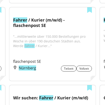
Fahrer
 / Kurier (m/w/d) - 
flaschenpost SE
"...mittlerweile über 150.000 Bestellungen pro 
Woche in über 190 deutschen Städten aus. 
Werde 
Fahrer
 / Kurier..."
flaschenpost SE
Nürnberg
Teilzeit
Vollzeit
Wir suchen: 
Fahrer
 / Kurier (m/w/d)