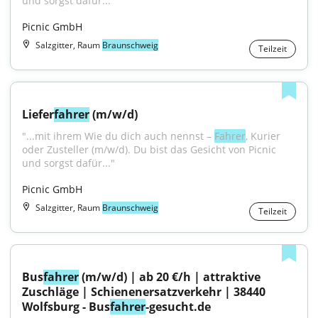
und sorgst dafür..."
Picnic GmbH
Salzgitter, Raum
Braunschweig
Teilzeit
Liefer
fahrer
 (m/w/d)
"...mit ihrem Wie du dich auch nennst – 
Fahrer
, Kurier 
oder Zusteller (m/w/d). Du bist das Gesicht von Picnic 
und sorgst dafür..."
Picnic GmbH
Salzgitter, Raum
Braunschweig
Teilzeit
Bus
fahrer
 (m/w/d) | ab 20 €/h | attraktive 
Zuschläge | Schienenersatzverkehr | 38440 
Wolfsburg - Bus
fahrer
-gesucht.de