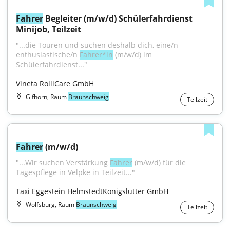
Fahrer
 Begleiter (m/w/d) Schülerfahrdienst 
Minijob, Teilzeit
"...die Touren und suchen deshalb dich, eine/n 
enthusiastische/n 
Fahrer*in
 (m/w/d) im 
Schülerfahrdienst..."
Vineta RolliCare GmbH
Gifhorn, Raum
Braunschweig
Teilzeit
Fahrer
 (m/w/d)
"...Wir suchen Verstärkung 
Fahrer
 (m/w/d) für die 
Tagespflege in Velpke in Teilzeit..."
Taxi Eggestein HelmstedtKönigslutter GmbH
Wolfsburg, Raum
Braunschweig
Teilzeit