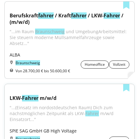
Berufskraft
fahrer
 / Kraft
fahrer
 / LKW-
Fahrer
 / 
(m/w/d)
"...im Raum 
Braunschweig
 und UmgebungArbeitsmittel: 
Sie steuern moderne Müllsammelfahrzeuge sowie 
Absetz..."
ALBA
Braunschweig
Homeoffice
Vollzeit
Von 28.700,00 € bis 50.600,00 €
LKW-
Fahrer
 m/w/d
"...(Einsatz im nordostdeutschen Raum) Dich zum 
nächstmöglichen Zeitpunkt als LKW-
Fahrer
 m/w/d 
Einsatzort..."
SPIE SAG GmbH GB High Voltage
Braunschweig