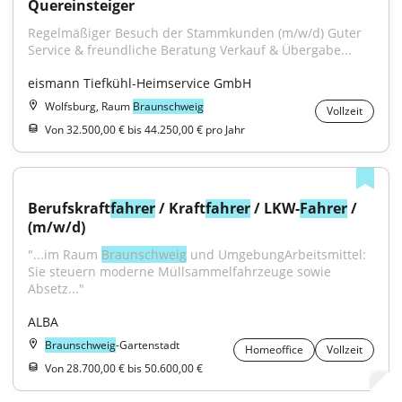
Quereinsteiger
Regelmäßiger Besuch der Stammkunden (m/w/d) Guter 
Service & freundliche Beratung Verkauf & Übergabe...
eismann Tiefkühl-Heimservice GmbH
Wolfsburg, Raum
Braunschweig
Vollzeit
Von 32.500,00 € bis 44.250,00 € pro Jahr
Berufskraft
fahrer
 / Kraft
fahrer
 / LKW-
Fahrer
 / 
(m/w/d)
"...im Raum 
Braunschweig
 und UmgebungArbeitsmittel: 
Sie steuern moderne Müllsammelfahrzeuge sowie 
Absetz..."
ALBA
Braunschweig
-Gartenstadt
Homeoffice
Vollzeit
Von 28.700,00 € bis 50.600,00 €