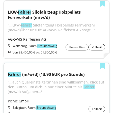
LKW-
Fahrer
 Silofahrzeug Holzpellets 
Fernverkehr (m/w/d)
"...LKW-
Fahrer
 Silofahrzeug Holzpellets Fernverkehr 
(m/w/d)Über unsDie AGRAVIS Raiffeisen AG sorgt..."
AGRAVIS Raiffeisen AG
Wolfsburg, Raum
Braunschweig
Homeoffice
Vollzeit
Von 28.400,00 € bis 51.300,00 €
Fahrer
 (m/w/d) (13.90 EUR pro Stunde)
"...auch Quereinsteiger:innen sind willkommen. Klick auf 
den Button, um dich in nur einer Minute als 
Fahrer
(m/w/d) Aufgaben..."
Picnic GmbH
Salzgitter, Raum
Braunschweig
Teilzeit