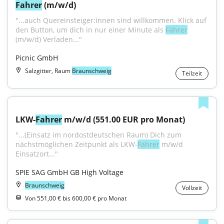
Fahrer
 (m/w/d)
"...auch Quereinsteiger:innen sind willkommen. Klick auf 
den Button, um dich in nur einer Minute als 
Fahrer
(m/w/d) Verladen..."
Picnic GmbH
Salzgitter, Raum
Braunschweig
Teilzeit
LKW-
Fahrer
 m/w/d (551.00 EUR pro Monat)
"...(Einsatz im nordostdeutschen Raum) Dich zum 
nächstmöglichen Zeitpunkt als LKW-
Fahrer
 m/w/d 
Einsatzort..."
SPIE SAG GmbH GB High Voltage
Braunschweig
Vollzeit
Von 551,00 € bis 600,00 € pro Monat