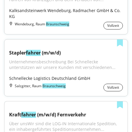
Kalksandsteinwerk Wendeburg, Radmacher GmbH & Co. 
KG
Wendeburg, Raum
Braunschweig
Vollzeit
Stapler
fahrer
 (m/w/d)
Unternehmensbeschreibung Bei Schnellecke 
unterstützen wir unsere Kunden mit verschiedenen...
Schnellecke Logistics Deutschland GmbH
Salzgitter, Raum
Braunschweig
Vollzeit
Kraft
fahrer
 (m/w/d) Fernverkehr
Über unsWir sind die LOG-IN Internationale Spedition, 
ein inhabergeführtes Speditionsunternehmen...