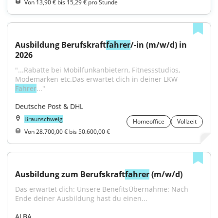
Von 13,90 € bis 15,29 € pro Stunde
Ausbildung Berufskraft
fahrer
/-in (m/w/d) in 
2026
"...Rabatte bei Mobilfunkanbietern, Fitnessstudios, 
Modemarken etc.Das erwartet dich in deiner LKW 
Fahrer
..."
Deutsche Post & DHL
Braunschweig
Homeoffice
Vollzeit
Von 28.700,00 € bis 50.600,00 €
Ausbildung zum Berufskraft
fahrer
 (m/w/d)
Das erwartet dich: Unsere BenefitsÜbernahme: Nach 
Ende deiner Ausbildung hast du einen...
ALBA