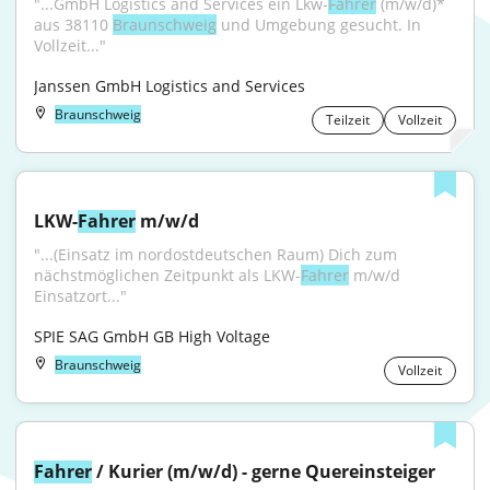
"...GmbH Logistics and Services ein Lkw-
Fahrer
 (m/w/d)* 
aus 38110 
Braunschweig
 und Umgebung gesucht. In 
Vollzeit..."
Janssen GmbH Logistics and Services
Braunschweig
Teilzeit
Vollzeit
LKW-
Fahrer
 m/w/d
"...(Einsatz im nordostdeutschen Raum) Dich zum 
nächstmöglichen Zeitpunkt als LKW-
Fahrer
 m/w/d 
Einsatzort..."
SPIE SAG GmbH GB High Voltage
Braunschweig
Vollzeit
Fahrer
 / Kurier (m/w/d) - gerne Quereinsteiger