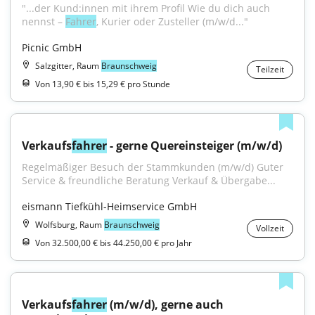
"...der Kund:innen mit ihrem Profil Wie du dich auch 
nennst – 
Fahrer
, Kurier oder Zusteller (m/w/d..."
Picnic GmbH
Salzgitter, Raum
Braunschweig
Teilzeit
Von 13,90 € bis 15,29 € pro Stunde
Verkaufs
fahrer
 - gerne Quereinsteiger (m/w/d)
Regelmäßiger Besuch der Stammkunden (m/w/d) Guter 
Service & freundliche Beratung Verkauf & Übergabe...
eismann Tiefkühl-Heimservice GmbH
Wolfsburg, Raum
Braunschweig
Vollzeit
Von 32.500,00 € bis 44.250,00 € pro Jahr
Verkaufs
fahrer
 (m/w/d), gerne auch 