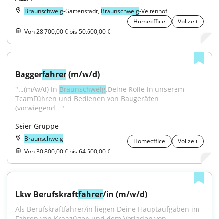
Braunschweig
-Gartenstadt,
Braunschweig
-Veltenhof
Homeoffice
Vollzeit
Von 28.700,00 € bis 50.600,00 €
Bagger
fahrer
 (m/w/d)
"...(m/w/d) in 
Braunschweig
.Deine Rolle in unserem 
TeamFühren und Bedienen von Baugeräten 
(vorwiegend..."
Seier Gruppe
Braunschweig
Homeoffice
Vollzeit
Von 30.800,00 € bis 64.500,00 €
Lkw Berufskraft
fahrer
/in (m/w/d)
Als Berufskraftfahrer/in liegen Deine Hauptaufgaben im 
Fahren von Kranzügen und dem Verladen von...