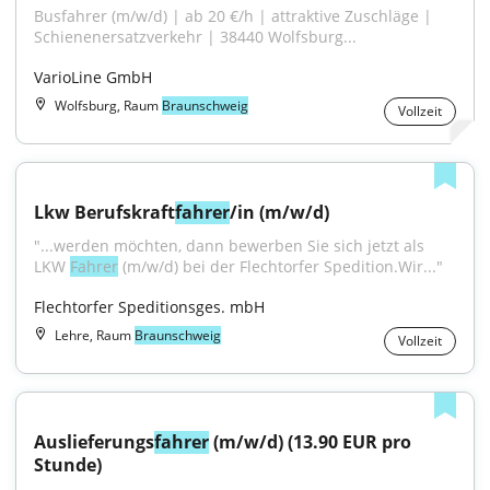
Busfahrer (m/w/d) | ab 20 €/h | attraktive Zuschläge | 
Schienenersatzverkehr | 38440 Wolfsburg...
VarioLine GmbH
Wolfsburg, Raum
Braunschweig
Vollzeit
Lkw Berufskraft
fahrer
/in (m/w/d)
"...werden möchten, dann bewerben Sie sich jetzt als 
LKW 
Fahrer
 (m/w/d) bei der Flechtorfer Spedition.Wir..."
Flechtorfer Speditionsges. mbH
Lehre, Raum
Braunschweig
Vollzeit
Auslieferungs
fahrer
 (m/w/d) (13.90 EUR pro 
Stunde)