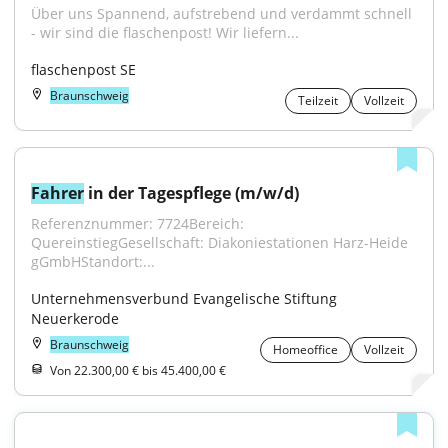
Über uns Spannend, aufstrebend und verdammt schnell 
- wir sind die flaschenpost! Wir liefern...
flaschenpost SE
Braunschweig
Teilzeit
Vollzeit
Fahrer
 in der Tagespflege (m/w/d)
Referenznummer: 7724Bereich: 
QuereinstiegGesellschaft: Diakoniestationen Harz-Heide 
gGmbHStandort:...
Unternehmensverbund Evangelische Stiftung 
Neuerkerode
Braunschweig
Homeoffice
Vollzeit
Von 22.300,00 € bis 45.400,00 €