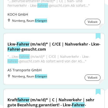
"...Berufskraftfahrer (m/w/d)* | CE | Nah- und 
Fernverkehr - Lkw-
Fahrer
-gesucht.com Ab sofort..."
KOCH GmbH
Nürnberg, Raum
Erlangen
Vollzeit
Lkw-
Fahrer
 (m/w/d)* | C/CE | Nahverkehr - Lkw-
Fahrer
-gesucht.com
"...Lkw-
Fahrer
 (m/w/d)* | C/CE | Nahverkehr - Lkw-
Fahrer
-gesucht.com Ab sofort wird von der AS..."
AS Transporte GmbH
Nürnberg, Raum
Erlangen
Vollzeit
Kraft
fahrer
 (m/w/d)* | C | Nahverkehr | sehr 
gute Bezahlung garantiert! - Lkw-
Fahrer
-