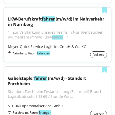
LKW-Berufskraft
fahrer
 (m/w/d) im Nahverkehr 
in Nürnberg
"...Zur Verstärkung unseres Teams in Nürnberg suchen 
wir mehrere (m/w/d) Lkw-
Fahrer
..."
Meyer Quick Service Logistics GmbH & Co. KG
Nürnberg, Raum
Erlangen
Vollzeit
Gabelstapler
fahrer
 (m/w/d) - Standort 
Forchheim
Standort: Forchheim Festanstellung (Zeitarbeit) Branche: 
Logistik ab sofort 15,69 / Stunde Wir...
STUBNERpersonalservice GmbH
Forchheim, Raum
Erlangen
Vollzeit