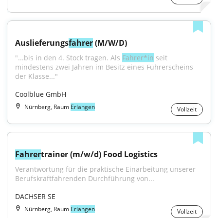
Auslieferungs
fahrer
 (M/W/D)
"...bis in den 4. Stock tragen. Als 
Fahrer*in
 seit 
mindestens zwei Jahren im Besitz eines Führerscheins 
der Klasse..."
Coolblue GmbH
Nürnberg, Raum
Erlangen
Vollzeit
Fahrer
trainer (m/w/d) Food Logistics
Verantwortung für die praktische Einarbeitung unserer 
Berufskraftfahrenden Durchführung von...
DACHSER SE
Nürnberg, Raum
Erlangen
Vollzeit