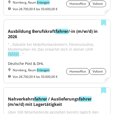
Nürnberg, Raum
Erlangen
Homeoffice
Vollzeit
Von 28.700,00 € bis 50.600,00 €
Ausbildung Berufskraft
fahrer
/-in (m/w/d) in 
2026
"...Rabatte bei Mobilfunkanbietern, Fitnessstudios, 
Modemarken etc.Das erwartet dich in deiner LKW 
Fahrer
..."
Deutsche Post & DHL
Nürnberg, Raum
Erlangen
Homeoffice
Vollzeit
Von 28.700,00 € bis 50.600,00 €
Nahverkehrs
fahrer
 / Auslieferungs
fahrer
(m/w/d) mit Lagertätigkeit
Über 500 Mitarbeitende gestalten bereits täglich den 