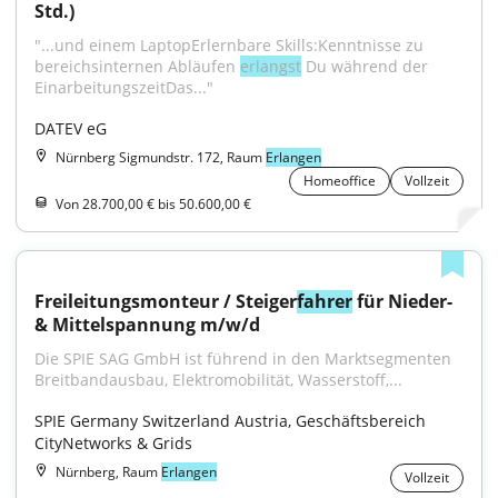
Std.)
"...und einem LaptopErlernbare Skills:Kenntnisse zu 
bereichsinternen Abläufen 
erlangst
 Du während der 
EinarbeitungszeitDas..."
DATEV eG
Nürnberg Sigmundstr. 172, Raum
Erlangen
Homeoffice
Vollzeit
Von 28.700,00 € bis 50.600,00 €
Freileitungsmonteur / Steiger
fahrer
 für Nieder- 
& Mittelspannung m/w/d
Die SPIE SAG GmbH ist führend in den Marktsegmenten 
Breitbandausbau, Elektromobilität, Wasserstoff,...
SPIE Germany Switzerland Austria, Geschäftsbereich 
CityNetworks & Grids
Nürnberg, Raum
Erlangen
Vollzeit