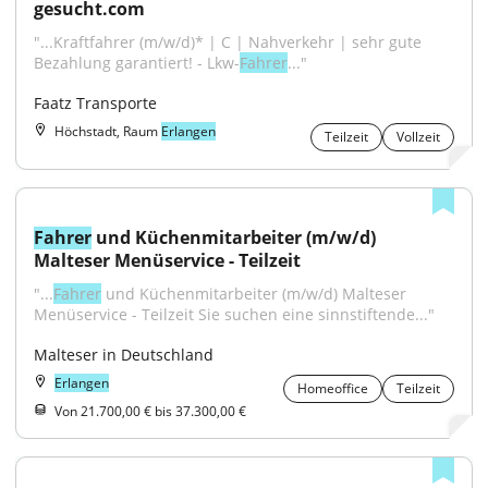
gesucht.com
"...Kraftfahrer (m/w/d)* | C | Nahverkehr | sehr gute 
Bezahlung garantiert! - Lkw-
Fahrer
..."
Faatz Transporte
Höchstadt, Raum
Erlangen
Teilzeit
Vollzeit
Fahrer
 und Küchenmitarbeiter (m/w/d) 
Malteser Menüservice - Teilzeit
"...
Fahrer
 und Küchenmitarbeiter (m/w/d) Malteser 
Menüservice - Teilzeit Sie suchen eine sinnstiftende..."
Malteser in Deutschland
Erlangen
Homeoffice
Teilzeit
Von 21.700,00 € bis 37.300,00 €