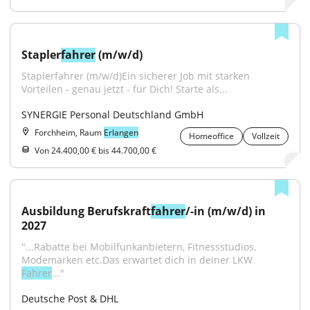
Stapler
fahrer
 (m/w/d)
Staplerfahrer (m/w/d)Ein sicherer Job mit starken 
Vorteilen - genau jetzt - für Dich! Starte als...
SYNERGIE Personal Deutschland GmbH
Forchheim, Raum
Erlangen
Homeoffice
Vollzeit
Von 24.400,00 € bis 44.700,00 €
Ausbildung Berufskraft
fahrer
/-in (m/w/d) in 
2027
"...Rabatte bei Mobilfunkanbietern, Fitnessstudios, 
Modemarken etc.Das erwartet dich in deiner LKW 
Fahrer
..."
Deutsche Post & DHL