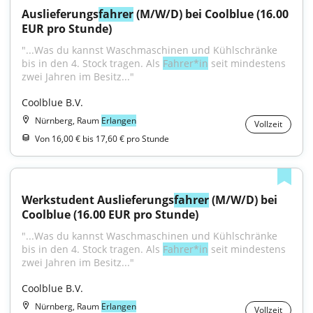
Auslieferungs
fahrer
 (M/W/D) bei Coolblue (16.00 
EUR pro Stunde)
"...Was du kannst Waschmaschinen und Kühlschränke 
bis in den 4. Stock tragen. Als 
Fahrer*in
 seit mindestens 
zwei Jahren im Besitz..."
Coolblue B.V.
Nürnberg, Raum
Erlangen
Vollzeit
Von 16,00 € bis 17,60 € pro Stunde
Werkstudent Auslieferungs
fahrer
 (M/W/D) bei 
Coolblue (16.00 EUR pro Stunde)
"...Was du kannst Waschmaschinen und Kühlschränke 
bis in den 4. Stock tragen. Als 
Fahrer*in
 seit mindestens 
zwei Jahren im Besitz..."
Coolblue B.V.
Nürnberg, Raum
Erlangen
Vollzeit