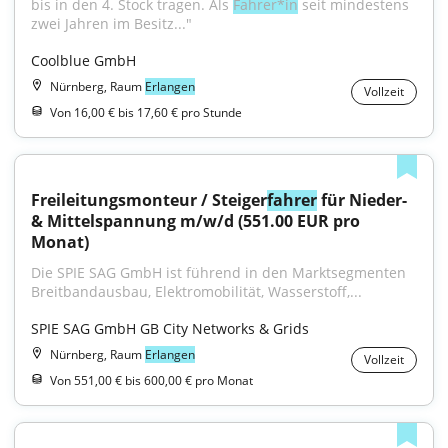
bis in den 4. Stock tragen. Als 
Fahrer*in
 seit mindestens 
zwei Jahren im Besitz..."
Coolblue GmbH
Nürnberg, Raum
Erlangen
Vollzeit
Von 16,00 € bis 17,60 € pro Stunde
Freileitungsmonteur / Steiger
fahrer
 für Nieder- 
& Mittelspannung m/w/d (551.00 EUR pro 
Monat)
Die SPIE SAG GmbH ist führend in den Marktsegmenten 
Breitbandausbau, Elektromobilität, Wasserstoff,...
SPIE SAG GmbH GB City Networks & Grids
Nürnberg, Raum
Erlangen
Vollzeit
Von 551,00 € bis 600,00 € pro Monat