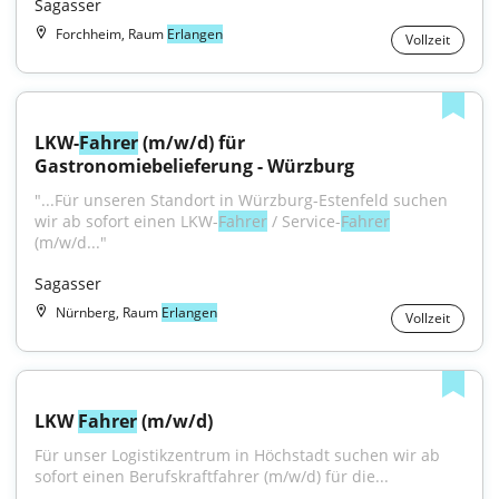
Sagasser
Forchheim, Raum
Erlangen
Vollzeit
LKW-
Fahrer
 (m/w/d) für 
Gastronomiebelieferung - Würzburg
"...Für unseren Standort in Würzburg-Estenfeld suchen 
wir ab sofort einen LKW-
Fahrer
 / Service-
Fahrer
(m/w/d..."
Sagasser
Nürnberg, Raum
Erlangen
Vollzeit
LKW 
Fahrer
 (m/w/d)
Für unser Logistikzentrum in Höchstadt suchen wir ab 
sofort einen Berufskraftfahrer (m/w/d) für die...