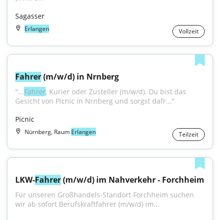
Sagasser
Erlangen
Vollzeit
Fahrer
 (m/w/d) in Nrnberg
"...
Fahrer
, Kurier oder Zusteller (m/w/d). Du bist das 
Gesicht von Picnic in Nrnberg und sorgst dafr..."
Picnic
Nürnberg, Raum
Erlangen
Teilzeit
LKW-
Fahrer
 (m/w/d) im Nahverkehr - Forchheim
Für unseren Großhandels-Standort Forchheim suchen 
wir ab sofort Berufskraftfahrer (m/w/d) im...