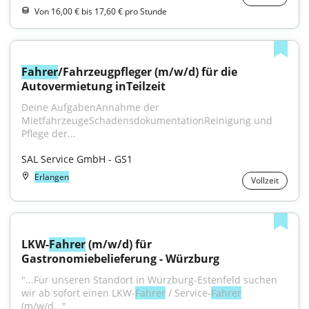
Von 16,00 € bis 17,60 € pro Stunde
Fahrer
/Fahrzeugpfleger (m/w/d) für die 
Autovermietung inTeilzeit
Deine AufgabenAnnahme der 
MietfahrzeugeSchadensdokumentationReinigung und 
Pflege der...
SAL Service GmbH - GS1
Erlangen
Vollzeit
LKW-
Fahrer
 (m/w/d) für 
Gastronomiebelieferung - Würzburg
"...Für unseren Standort in Würzburg-Estenfeld suchen 
wir ab sofort einen LKW-
Fahrer
 / Service-
Fahrer
(m/w/d..."