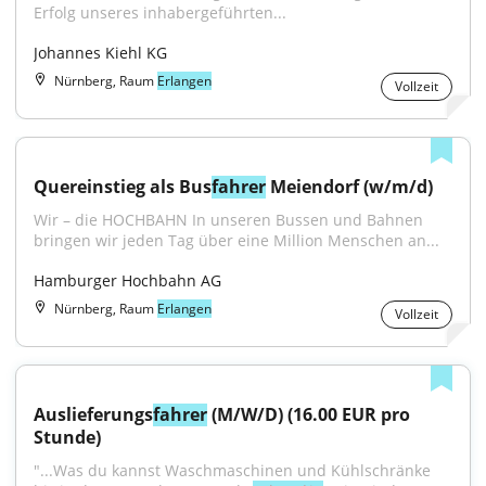
Erfolg unseres inhabergeführten...
Johannes Kiehl KG
Nürnberg, Raum
Erlangen
Vollzeit
Quereinstieg als Bus
fahrer
 Meiendorf (w/m/d)
Wir – die HOCHBAHN In unseren Bussen und Bahnen 
bringen wir jeden Tag über eine Million Menschen an...
Hamburger Hochbahn AG
Nürnberg, Raum
Erlangen
Vollzeit
Auslieferungs
fahrer
 (M/W/D) (16.00 EUR pro 
Stunde)
"...Was du kannst Waschmaschinen und Kühlschränke 