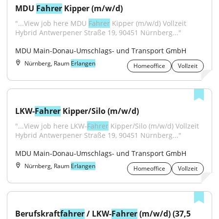
MDU 
Fahrer
 Kipper (m/w/d)
"...View job here MDU 
Fahrer
 Kipper (m/w/d) Vollzeit 
Hybrid Antwerpener Straße 19, 90451 Nürnberg..."
MDU Main-Donau-Umschlags- und Transport GmbH
Nürnberg, Raum
Erlangen
Homeoffice
Vollzeit
LKW-
Fahrer
 Kipper/Silo (m/w/d)
"...View job here LKW-
Fahrer
 Kipper/Silo (m/w/d) Vollzeit 
Hybrid Antwerpener Straße 19, 90451 Nürnberg..."
MDU Main-Donau-Umschlags- und Transport GmbH
Nürnberg, Raum
Erlangen
Homeoffice
Vollzeit
Berufskraft
fahrer
 / LKW-
Fahrer
 (m/w/d) (37,5 