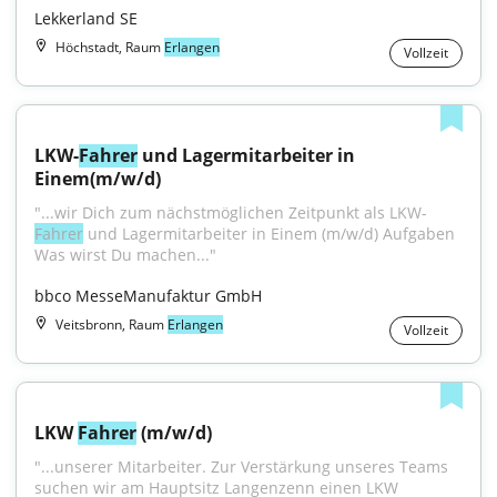
Lekkerland SE
Höchstadt, Raum
Erlangen
Vollzeit
LKW-
Fahrer
 und Lagermitarbeiter in 
Einem(m/w/d)
"...wir Dich zum nächstmöglichen Zeitpunkt als LKW-
Fahrer
 und Lagermitarbeiter in Einem (m/w/d) Aufgaben 
Was wirst Du machen..."
bbco MesseManufaktur GmbH
Veitsbronn, Raum
Erlangen
Vollzeit
LKW 
Fahrer
 (m/w/d)
"...unserer Mitarbeiter. Zur Verstärkung unseres Teams 
suchen wir am Hauptsitz Langenzenn einen LKW 