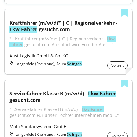
Kraftfahrer (m/w/d)* | C | Regionalverkehr - 
Lkw-Fahrer
-gesucht.com
"...Kraftfahrer (m/w/d)* | C | Regionalverkehr - 
Lkw-
Fahrer
-gesucht.com Ab sofort wird von der Aust..."
Aust Logistik GmbH & Co. KG
Langenfeld (Rheinland), Raum
Solingen
Vollzeit
Servicefahrer Klasse B (m/w/d) - 
Lkw-Fahrer
-
gesucht.com
"...Servicefahrer Klasse B (m/w/d) - 
Lkw-Fahrer
-
gesucht.com Für unser Tochterunternehmen mobi..."
Mobi Sanitärsysteme GmbH
Langenfeld (Rheinland), Raum
Solingen
Vollzeit