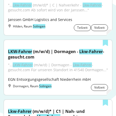
"...
Lkw-Fahrer
 (m/w/d)* | C | Nahverkehr - 
Lkw-Fahrer
-
gesucht.com Ab sofort wird von der Janssen..."
Janssen GmbH Logistics and Services
Hilden, Raum
Solingen
Teilzeit
Vollzeit
LKW-Fahrer
 (m/w/d) | Dormagen - 
Lkw-Fahrer
-
gesucht.com
"...
LKW-Fahrer
 (m/w/d) | Dormagen - 
Lkw-Fahrer
-
gesucht.com Für unseren Standort in 41540 Dormagen..."
EGN Entsorgungsgesellschaft Niederrhein mbH
Dormagen, Raum
Solingen
Vollzeit
Lkw-Fahrer
 (m/w/d)* | C1 | Nah- und 