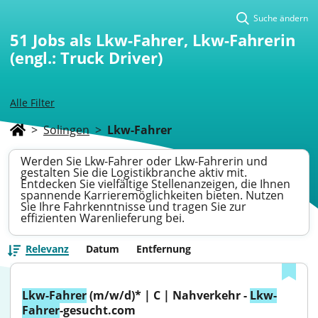
Suche ändern
51
Jobs als Lkw-Fahrer, Lkw-Fahrerin
(engl.: Truck Driver)
Alle Filter
>
Solingen
>
Lkw-Fahrer
Werden Sie Lkw-Fahrer oder Lkw-Fahrerin und
gestalten Sie die Logistikbranche aktiv mit.
Entdecken Sie vielfältige Stellenanzeigen, die Ihnen
spannende Karrieremöglichkeiten bieten. Nutzen
Sie Ihre Fahrkenntnisse und tragen Sie zur
effizienten Warenlieferung bei.
Relevanz
Datum
Entfernung
Lkw-Fahrer
 (m/w/d)* | C | Nahverkehr - 
Lkw-
Fahrer
-gesucht.com