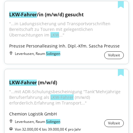
LKW-Fahrer
/in (m/w/d) gesucht
"...in Ladungssicherung und Transportvorschriften 
Bereitschaft zu Touren mit gelegentlichen 
Übernachtungen im 
LKW
..."
Preusse Personalleasing Inh. Dipl.-Kfm. Sascha Preusse
Leverkusen, Raum
Solingen
Vollzeit
LKW-Fahrer
 (m/w/d)
"...mit ADR-Schulungsbescheinigung “Tank”Mehrjährige 
Berufserfahrung als 
LKW-Fahrer
 (m/w/d) 
erforderlich.Erfahrung im Transport..."
Chemion Logistik GmbH
Leverkusen, Raum
Solingen
Vollzeit
Von 32.000,00 € bis 39.000,00 € pro Jahr