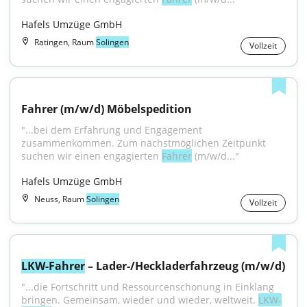
Hafels Umzüge GmbH
Ratingen, Raum
Solingen
Vollzeit
Fahrer (m/w/d) Möbelspedition
"...bei dem Erfahrung und Engagement 
zusammenkommen. Zum nächstmöglichen Zeitpunkt 
suchen wir einen engagierten 
Fahrer
 (m/w/d..."
Hafels Umzüge GmbH
Neuss, Raum
Solingen
Vollzeit
LKW-Fahrer
 – Lader-/Heckladerfahrzeug (m/w/d)
"...die Fortschritt und Ressourcenschonung in Einklang 
bringen. Gemeinsam, wieder und wieder, weltweit. 
LKW-