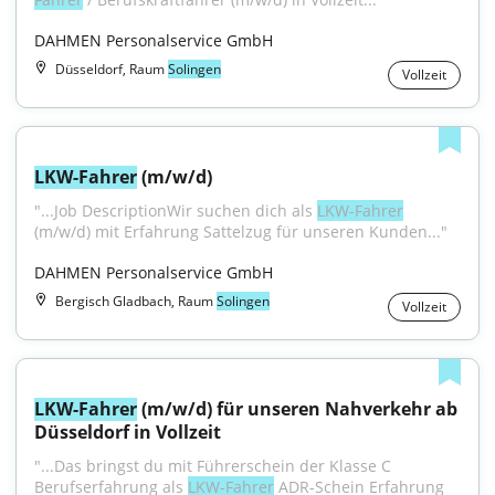
DAHMEN Personalservice GmbH
Düsseldorf, Raum
Solingen
Vollzeit
LKW-Fahrer
 (m/w/d)
"...Job DescriptionWir suchen dich als 
LKW-Fahrer
(m/w/d) mit Erfahrung Sattelzug für unseren Kunden..."
DAHMEN Personalservice GmbH
Bergisch Gladbach, Raum
Solingen
Vollzeit
LKW-Fahrer
 (m/w/d) für unseren Nahverkehr ab 
Düsseldorf in Vollzeit
"...Das bringst du mit Führerschein der Klasse C 
Berufserfahrung als 
LKW-Fahrer
 ADR-Schein Erfahrung 