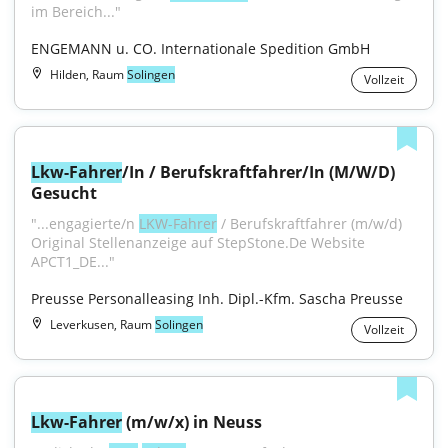
im Bereich..."
ENGEMANN u. CO. Internationale Spedition GmbH
Hilden, Raum
Solingen
Vollzeit
Lkw-Fahrer
/In / Berufskraftfahrer/In (M/W/D) 
Gesucht
"...engagierte/n 
LKW-Fahrer
 / Berufskraftfahrer (m/w/d) 
Original Stellenanzeige auf StepStone.De Website 
APCT1_DE..."
Preusse Personalleasing Inh. Dipl.-Kfm. Sascha Preusse
Leverkusen, Raum
Solingen
Vollzeit
Lkw-Fahrer
 (m/w/x) in Neuss