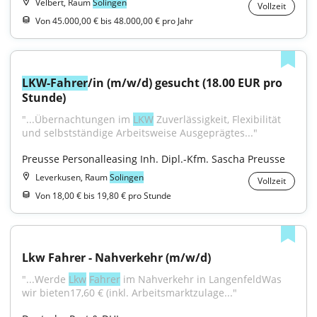
Velbert, Raum
Solingen
Vollzeit
Von 45.000,00 € bis 48.000,00 € pro Jahr
LKW-Fahrer
/in (m/w/d) gesucht (18.00 EUR pro 
Stunde)
"...Übernachtungen im 
LKW
 Zuverlässigkeit, Flexibilität 
und selbstständige Arbeitsweise Ausgeprägtes..."
Preusse Personalleasing Inh. Dipl.-Kfm. Sascha Preusse
Leverkusen, Raum
Solingen
Vollzeit
Von 18,00 € bis 19,80 € pro Stunde
Lkw Fahrer - Nahverkehr (m/w/d)
"...Werde 
Lkw
Fahrer
 im Nahverkehr in LangenfeldWas 
wir bieten17,60 € (inkl. Arbeitsmarktzulage..."