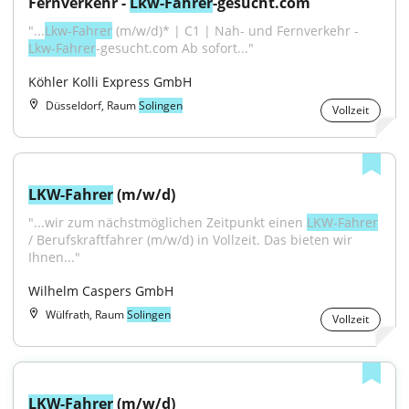
Fernverkehr - 
Lkw-Fahrer
-gesucht.com
"...
Lkw-Fahrer
 (m/w/d)* | C1 | Nah- und Fernverkehr - 
Lkw-Fahrer
-gesucht.com Ab sofort..."
Köhler Kolli Express GmbH
Düsseldorf, Raum
Solingen
Vollzeit
LKW-Fahrer
 (m/w/d)
"...wir zum nächstmöglichen Zeitpunkt einen 
LKW-Fahrer
/ Berufskraftfahrer (m/w/d) in Vollzeit. Das bieten wir 
Ihnen..."
Wilhelm Caspers GmbH
Wülfrath, Raum
Solingen
Vollzeit
LKW-Fahrer
 (m/w/d)