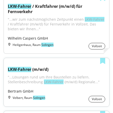
LKW-Fahrer
 / Kraftfahrer (m/w/d) für 
Fernverkehr
"...wir zum nächstmöglichen Zeitpunkt einen 
LKW-Fahrer
/ Kraftfahrer (m/w/d) für Fernverkehr in Vollzeit. Das 
bieten wir Ihnen..."
Wilhelm Caspers GmbH
Heiligenhaus, Raum
Solingen
Vollzeit
LKW-Fahrer
 (m/w/d)
"...Lösungen rund um Ihre Baustellen zu liefern. 
Stellenbeschreibung 
LKW-Fahrer
 (m/w/d) Regionale..."
Bertram GmbH
Velbert, Raum
Solingen
Vollzeit