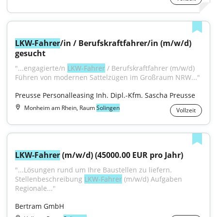
LKW-Fahrer
/in / Berufskraftfahrer/in (m/w/d) 
gesucht
"...engagierte/n 
LKW-Fahrer
 / Berufskraftfahrer (m/w/d) 
Führen von modernen Sattelzügen im Großraum NRW..."
Preusse Personalleasing Inh. Dipl.-Kfm. Sascha Preusse
Monheim am Rhein, Raum
Solingen
Vollzeit
LKW-Fahrer
 (m/w/d) (45000.00 EUR pro Jahr)
"...Lösungen rund um Ihre Baustellen zu liefern. 
Stellenbeschreibung 
LKW-Fahrer
 (m/w/d) Aufgaben 
Regionale..."
Bertram GmbH