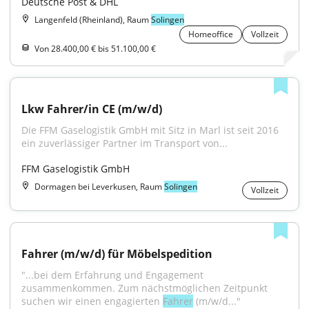
Deutsche Post & DHL
Langenfeld (Rheinland), Raum
Solingen
Homeoffice
Vollzeit
Von 28.400,00 € bis 51.100,00 €
Lkw Fahrer/in CE (m/w/d)
Die FFM Gaselogistik GmbH mit Sitz in Marl ist seit 2016 
ein zuverlässiger Partner im Transport von...
FFM Gaselogistik GmbH
Dormagen bei Leverkusen, Raum
Solingen
Vollzeit
Fahrer (m/w/d) für Möbelspedition
"...bei dem Erfahrung und Engagement 
zusammenkommen. Zum nächstmöglichen Zeitpunkt 
suchen wir einen engagierten 
Fahrer
 (m/w/d..."