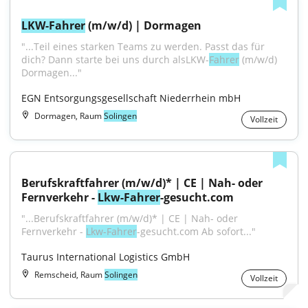
LKW-Fahrer
 (m/w/d) | Dormagen
"...Teil eines starken Teams zu werden. Passt das für 
dich? Dann starte bei uns durch alsLKW-
Fahrer
 (m⁠/⁠w⁠/⁠d) 
Dormagen..."
EGN Entsorgungsgesellschaft Niederrhein mbH
Dormagen, Raum
Solingen
Vollzeit
Berufskraftfahrer (m/w/d)* | CE | Nah- oder 
Fernverkehr - 
Lkw-Fahrer
-gesucht.com
"...Berufskraftfahrer (m/w/d)* | CE | Nah- oder 
Fernverkehr - 
Lkw-Fahrer
-gesucht.com Ab sofort..."
Taurus International Logistics GmbH
Remscheid, Raum
Solingen
Vollzeit