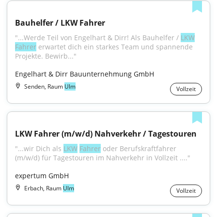
Bauhelfer / LKW Fahrer
"...Werde Teil von Engelhart & Dirr! Als Bauhelfer / 
LKW
Fahrer
 erwartet dich ein starkes Team und spannende 
Projekte. Bewirb..."
Engelhart & Dirr Bauunternehmung GmbH
Senden, Raum
Ulm
Vollzeit
LKW Fahrer (m/w/d) Nahverkehr / Tagestouren
"...wir Dich als 
LKW
Fahrer
 oder Berufskraftfahrer 
(m/w/d) für Tagestouren im Nahverkehr in Vollzeit ...."
expertum GmbH
Erbach, Raum
Ulm
Vollzeit