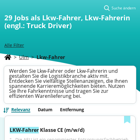
Suche ändern
29
Jobs als Lkw-Fahrer, Lkw-Fahrerin
(engl.: Truck Driver)
Alle Filter
>
Ulm
>
Lkw-Fahrer
Werden Sie Lkw-Fahrer oder Lkw-Fahrerin und
gestalten Sie die Logistikbranche aktiv mit.
Entdecken Sie vielfältige Stellenanzeigen, die Ihnen
spannende Karrieremöglichkeiten bieten. Nutzen
Sie Ihre Fahrkenntnisse und tragen Sie zur
effizienten Warenlieferung bei.
Relevanz
Datum
Entfernung
LKW-Fahrer
 Klasse CE (m/w/d)
"...Die AEU ist ein renommierter Entsorgungsfachbetrieb 