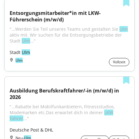
Entsorgungsmitarbeiter*in mit LKW-
Führerschein (m/w/d)
"...Werden Sie Teil unseres Teams und gestalten Sie 
Ulm
aktiv mit. Wir suchen für die Entsorgungsbetriebe der 
Stadt 
Ulm
..."
Stadt 
Ulm
Ulm
Vollzeit
Ausbildung Berufskraftfahrer/-in (m/w/d) in 
2026
"...Rabatte bei Mobilfunkanbietern, Fitnessstudios, 
Modemarken etc.Das erwartet dich in deiner 
LKW
Fahrer
..."
Deutsche Post & DHL
Neu-
Ulm