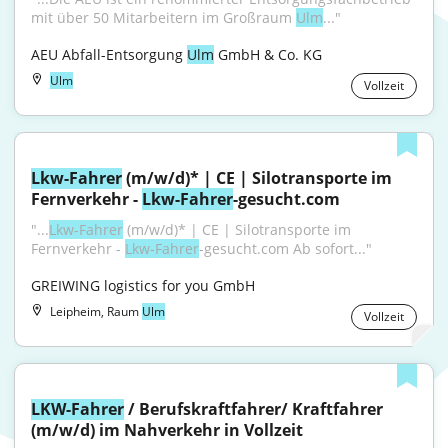
mit über 50 Mitarbeitern im Großraum 
Ulm
..."
AEU Abfall-Entsorgung 
Ulm
 GmbH & Co. KG
Ulm
Vollzeit
Lkw-Fahrer
 (m/w/d)* | CE | Silotransporte im 
Fernverkehr - 
Lkw-Fahrer
-gesucht.com
"...
Lkw-Fahrer
 (m/w/d)* | CE | Silotransporte im 
Fernverkehr - 
Lkw-Fahrer
-gesucht.com Ab sofort..."
GREIWING logistics for you GmbH
Leipheim, Raum
Ulm
Vollzeit
LKW-Fahrer
 / Berufskraftfahrer/ Kraftfahrer 
(m/w/d) im Nahverkehr in Vollzeit