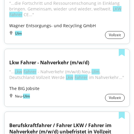
"...die Fortschritt und Ressourcenschonung in Einklang 
bringen. Gemeinsam, wieder und wieder, weltweit. 
LKW
Fahrer
 CE..."
Wagner Entsorgungs- und Recycling GmbH
Ulm
Vollzeit
Lkw Fahrer - Nahverkehr (m/w/d)
"...
Lkw
Fahrer
 - Nahverkehr (m/w/d) Neu-
Ulm
, 
Deutschland Vollzeit Werde 
Lkw
Fahrer
 im Nahverkehr..."
The BIG Jobsite
Neu-
Ulm
Vollzeit
Berufskraftfahrer / Fahrer LKW / Fahrer im 
Nahverkehr (m/w/d) unbefristet in Vollzeit