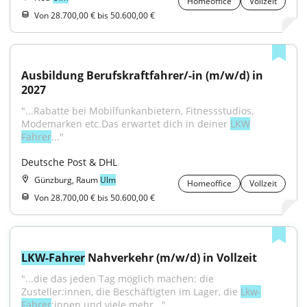
Homeoffice
Vollzeit
Von 28.700,00 € bis 50.600,00 €
Ausbildung Berufskraftfahrer/-in (m/w/d) in 
2027
"...Rabatte bei Mobilfunkanbietern, Fitnessstudios, 
Modemarken etc.Das erwartet dich in deiner 
LKW
Fahrer
..."
Deutsche Post & DHL
Günzburg, Raum
Ulm
Homeoffice
Vollzeit
Von 28.700,00 € bis 50.600,00 €
LKW-Fahrer
 Nahverkehr (m/w/d) in Vollzeit
"...die das jeden Tag möglich machen: die 
Zusteller:innen, die Beschäftigten im Lager, die 
Lkw-
Fahrer
:innen und viele mehr..."