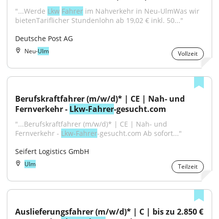
"...Werde 
Lkw
Fahrer
 im Nahverkehr in Neu-UlmWas wir 
bietenTariflicher Stundenlohn ab 19,02 € inkl. 50..."
Deutsche Post AG
Neu-
Ulm
Vollzeit
Berufskraftfahrer (m/w/d)* | CE | Nah- und 
Fernverkehr - 
Lkw-Fahrer
-gesucht.com
"...Berufskraftfahrer (m/w/d)* | CE | Nah- und 
Fernverkehr - 
Lkw-Fahrer
-gesucht.com Ab sofort..."
Seifert Logistics GmbH
Ulm
Teilzeit
Auslieferungsfahrer (m/w/d)* | C | bis zu 2.850 € 