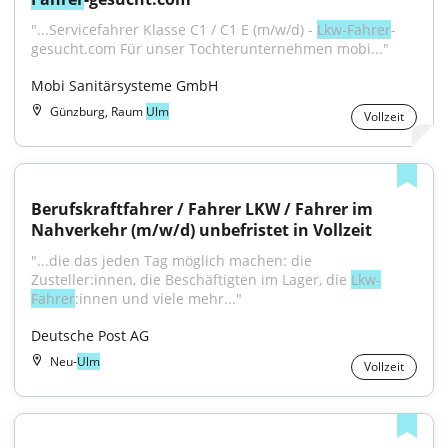
"...Servicefahrer Klasse C1 / C1 E (m/w/d) - 
Lkw-Fahrer
-
gesucht.com Für unser Tochterunternehmen mobi..."
Mobi Sanitärsysteme GmbH
Günzburg, Raum
Ulm
Vollzeit
Berufskraftfahrer / Fahrer LKW / Fahrer im 
Nahverkehr (m/w/d) unbefristet in Vollzeit
"...die das jeden Tag möglich machen: die 
Zusteller:innen, die Beschäftigten im Lager, die 
Lkw-
Fahrer
:innen und viele mehr..."
Deutsche Post AG
Neu-
Ulm
Vollzeit