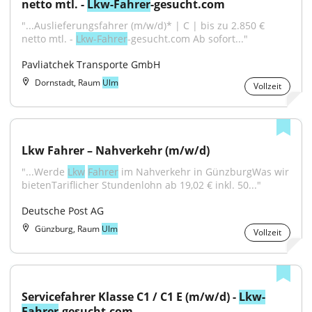
netto mtl. - 
Lkw-Fahrer
-gesucht.com
"...Auslieferungsfahrer (m/w/d)* | C | bis zu 2.850 € 
netto mtl. - 
Lkw-Fahrer
-gesucht.com Ab sofort..."
Pavliatchek Transporte GmbH
Dornstadt, Raum
Ulm
Vollzeit
Lkw Fahrer – Nahverkehr (m/w/d)
"...Werde 
Lkw
Fahrer
 im Nahverkehr in GünzburgWas wir 
bietenTariflicher Stundenlohn ab 19,02 € inkl. 50..."
Deutsche Post AG
Günzburg, Raum
Ulm
Vollzeit
Servicefahrer Klasse C1 / C1 E (m/w/d) - 
Lkw-
Fahrer
-gesucht.com