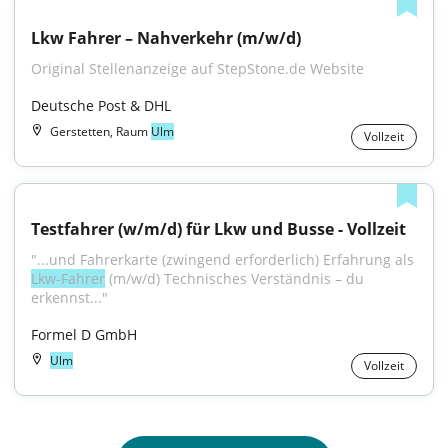
Lkw Fahrer – Nahverkehr (m/w/d)
Original Stellenanzeige auf StepStone.de Website
Deutsche Post & DHL
Gerstetten, Raum
Ulm
Vollzeit
Testfahrer (w/m/d) für Lkw und Busse - Vollzeit
"...und Fahrerkarte (zwingend erforderlich) Erfahrung als 
Lkw-Fahrer
 (m/w/d) Technisches Verständnis – du 
erkennst..."
Formel D GmbH
Ulm
Vollzeit