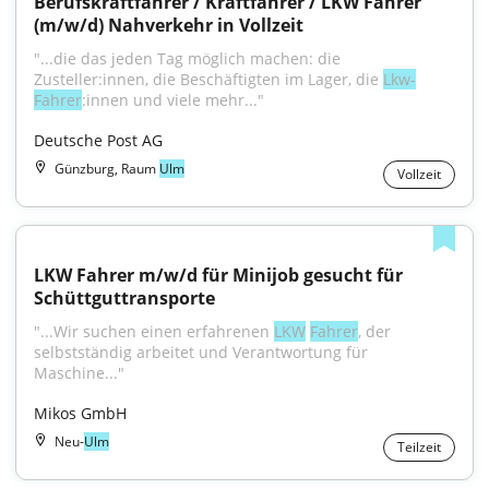
Berufskraftfahrer / Kraftfahrer / LKW Fahrer 
(m/w/d) Nahverkehr in Vollzeit
"...die das jeden Tag möglich machen: die 
Zusteller:innen, die Beschäftigten im Lager, die 
Lkw-
Fahrer
:innen und viele mehr..."
Deutsche Post AG
Günzburg, Raum
Ulm
Vollzeit
LKW Fahrer m/w/d für Minijob gesucht für 
Schüttguttransporte
"...Wir suchen einen erfahrenen 
LKW
Fahrer
, der 
selbstständig arbeitet und Verantwortung für 
Maschine..."
Mikos GmbH
Neu-
Ulm
Teilzeit