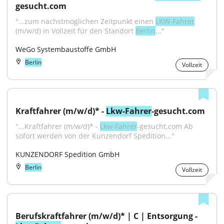
gesucht.com
"...zum nächstmöglichen Zeitpunkt einen 
LKW-Fahrer
(m/w/d) in Vollzeit für den Standort 
Berlin
..."
WeGo Systembaustoffe GmbH
Berlin
Vollzeit
Kraftfahrer (m/w/d)* - 
Lkw-Fahrer
-gesucht.com
"...Kraftfahrer (m/w/d)* - 
Lkw-Fahrer
-gesucht.com Ab 
sofort werden von der Kunzendorf Spedition..."
KUNZENDORF Spedition GmbH
Berlin
Vollzeit
Berufskraftfahrer (m/w/d)* | C | Entsorgung - 