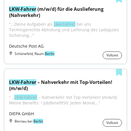
LKW-Fahrer
 (m/w/d) für die Auslieferung 
(Nahverkehr)
"...Deine Aufgaben als 
Lkw-Fahrer
 bei uns 
Termingerechte Abholung und Lieferung des Ladegutes 
Sicherung..."
Deutsche Post AG
Schönefeld, Raum
Berlin
Vollzeit
LKW-Fahrer
 – Nahverkehr mit Top-Vorteilen! 
(m/w/d)
"...
LKW-Fahrer
 – Nahverkehr mit Top-Vorteilen! (m/w/d) 
Meine Benefits: • JobBenefit50: Jeden Monat..."
DIEPA GmbH
Bernau bei
Berlin
Vollzeit