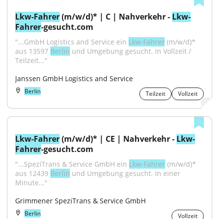
Lkw-Fahrer
 (m/w/d)* | C | Nahverkehr - 
Lkw-
Fahrer
-gesucht.com
"...GmbH Logistics and Service ein 
Lkw-Fahrer
 (m/w/d)* 
aus 13597 
Berlin
 und Umgebung gesucht. In Vollzeit / 
Teilzeit..."
Janssen GmbH Logistics and Service
Berlin
Teilzeit
Vollzeit
Lkw-Fahrer
 (m/w/d)* | CE | Nahverkehr - 
Lkw-
Fahrer
-gesucht.com
"...SpeziTrans & Service GmbH ein 
Lkw-Fahrer
 (m/w/d)* 
aus 12439 
Berlin
 und Umgebung gesucht. In einer 
Minute..."
Grimmener SpeziTrans & Service GmbH
Berlin
Vollzeit