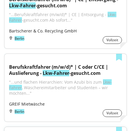
Lkw-Fahrer
-gesucht.com
"...Berufskraftfahrer (m/w/d)* | CE | Entsorgung - 
Lkw-
Fahrer
-gesucht.com Ab sofort..."
Bartscherer & Co. Recycling GmbH
Berlin
Vollzeit
Berufskraftfahrer (m/w/d)* | C oder C/CE | 
Auslieferung - 
Lkw-Fahrer
-gesucht.com
"...und flachen Hierarchien: Vom Azubi bis zum 
Lkw-
Fahrer
, Wäschereimitarbeiter und Studenten – wir 
möchten..."
GREIF Mietwäsche
Berlin
Vollzeit