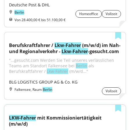
Deutsche Post & DHL
Berlin
Homeoffice
Vollzeit
Von 28.400,00 € bis 51.100,00 €
Berufskraftfahrer / 
Lkw-Fahrer
 (m/w/d) im Nah- 
und Regionalverkehr - 
Lkw-Fahrer
-gesucht.com
"...gesucht.com Werden Sie Teil unseres verlässlichen 
Teams am Standort Falkensee bei 
Berlin
 als 
Berufskraftfahrer / 
Lkw-Fahrer
 (m/w/d..."
BLG LOGISTICS GROUP AG & Co. KG
Falkensee, Raum
Berlin
Vollzeit
LKW-Fahrer
 mit Kommissioniertätigkeit 
(m/w/d)