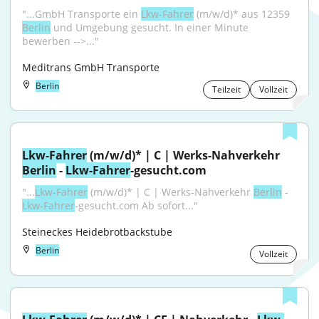
"...GmbH Transporte ein 
Lkw-Fahrer
 (m/w/d)* aus 12359 
Berlin
 und Umgebung gesucht. In einer Minute 
bewerben -->..."
Meditrans GmbH Transporte
Berlin
Teilzeit
Vollzeit
Lkw-Fahrer
 (m/w/d)* | C | Werks-Nahverkehr 
Berlin
 - 
Lkw-Fahrer
-gesucht.com
"...
Lkw-Fahrer
 (m/w/d)* | C | Werks-Nahverkehr 
Berlin
 - 
Lkw-Fahrer
-gesucht.com Ab sofort..."
Steineckes Heidebrotbackstube
Berlin
Vollzeit