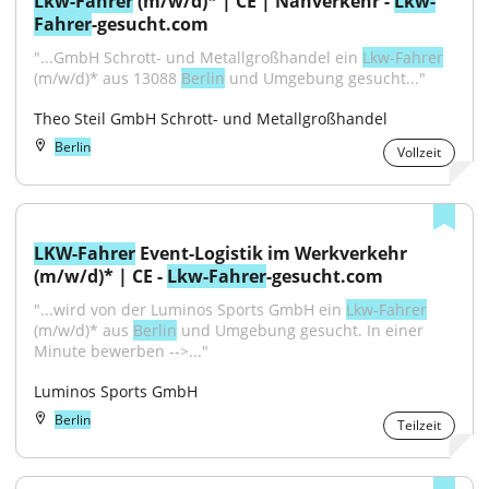
Lkw-Fahrer
 (m/w/d)* | CE | Nahverkehr - 
Lkw-
Fahrer
-gesucht.com
"...GmbH Schrott- und Metallgroßhandel ein 
Lkw-Fahrer
(m/w/d)* aus 13088 
Berlin
 und Umgebung gesucht..."
Theo Steil GmbH Schrott- und Metallgroßhandel
Berlin
Vollzeit
LKW-Fahrer
 Event-Logistik im Werkverkehr 
(m/w/d)* | CE - 
Lkw-Fahrer
-gesucht.com
"...wird von der Luminos Sports GmbH ein 
Lkw-Fahrer
(m/w/d)* aus 
Berlin
 und Umgebung gesucht. In einer 
Minute bewerben -->..."
Luminos Sports GmbH
Berlin
Teilzeit