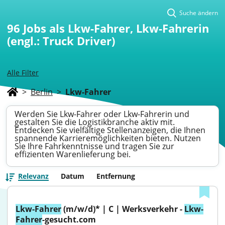
Suche ändern
96
Jobs als Lkw-Fahrer, Lkw-Fahrerin
(engl.: Truck Driver)
Alle Filter
>
Berlin
>
Lkw-Fahrer
Werden Sie Lkw-Fahrer oder Lkw-Fahrerin und
gestalten Sie die Logistikbranche aktiv mit.
Entdecken Sie vielfältige Stellenanzeigen, die Ihnen
spannende Karrieremöglichkeiten bieten. Nutzen
Sie Ihre Fahrkenntnisse und tragen Sie zur
effizienten Warenlieferung bei.
Relevanz
Datum
Entfernung
Lkw-Fahrer
 (m/w/d)* | C | Werksverkehr - 
Lkw-
Fahrer
-gesucht.com