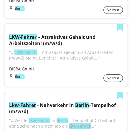
DIEPA GmbH
Berlin
Vollzeit
LKW-Fahrer
 – Attraktives Gehalt und 
Arbeitszeiten! (m/w/d)
"...
LKW-Fahrer
 – Attraktives Gehalt und Arbeitszeiten! 
(m/w/d) Meine Benefits: • Attraktives Gehalt..."
DIEPA GmbH
Berlin
Vollzeit
Lkw-Fahrer
 - Nahverkehr in 
Berlin
-Tempelhof 
(m/w/d)
"...Werde 
Lkw-Fahrer
 in 
Berlin
 - TempelhofDu bist auf 
der Suche nach einem Job als 
Lkw-Fahrer
..."