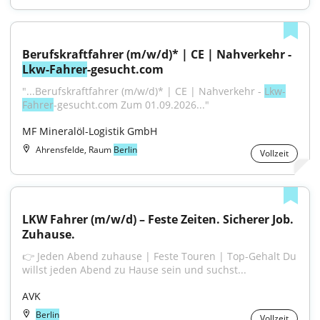
Berufskraftfahrer (m/w/d)* | CE | Nahverkehr - 
Lkw-Fahrer
-gesucht.com
"...Berufskraftfahrer (m/w/d)* | CE | Nahverkehr - 
Lkw-
Fahrer
-gesucht.com Zum 01.09.2026..."
MF Mineralöl-Logistik GmbH
Ahrensfelde, Raum
Berlin
Vollzeit
LKW Fahrer (m/w/d) – Feste Zeiten. Sicherer Job. 
Zuhause.
👉 Jeden Abend zuhause | Feste Touren | Top-Gehalt Du 
willst jeden Abend zu Hause sein und suchst...
AVK
Berlin
Vollzeit