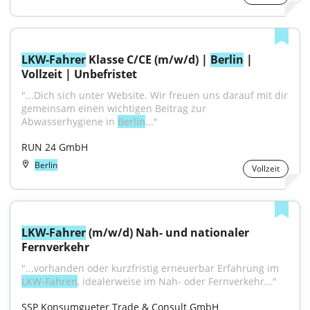
LKW-Fahrer
 Klasse C/CE (m/w/d) | 
Berlin
 | 
Vollzeit | Unbefristet
"...Dich sich unter Website. Wir freuen uns darauf mit dir 
gemeinsam einen wichtigen Beitrag zur 
Abwasserhygiene in 
Berlin
..."
RUN 24 GmbH
Berlin
Vollzeit
LKW-Fahrer
 (m/w/d) Nah- und nationaler 
Fernverkehr
"...vorhanden oder kurzfristig erneuerbar Erfahrung im 
LKW-Fahren
, idealerweise im Nah- oder Fernverkehr..."
SSP Konsumgueter Trade & Consult GmbH