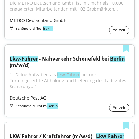
Die METRO Deutschland GmbH ist mit mehr als 10.000 
engagierten Mitarbeitenden mit 102 Großmärkten...
METRO Deutschland GmbH
Schönefeld (bei
Berlin
)
Vollzeit
Lkw-Fahrer
 - Nahverkehr Schönefeld bei 
Berlin
(m/w/d)
"...Deine Aufgaben als 
Lkw-Fahrer
 bei uns 
Termingerechte Abholung und Lieferung des Ladegutes 
Sicherung..."
Deutsche Post AG
Schönefeld, Raum
Berlin
Vollzeit
LKW Fahrer / Kraftfahrer (m/w/d) - 
Lkw-Fahrer
-