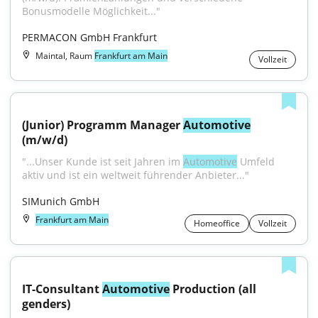
Bonusmodelle Möglichkeit..."
PERMACON GmbH Frankfurt
Maintal, Raum
Frankfurt am Main
Vollzeit
(Junior) Programm Manager 
Automotive
(m/w/d)
"...Unser Kunde ist seit Jahren im 
Automotive
 Umfeld 
aktiv und ist ein weltweit führender Anbieter..."
SIMunich GmbH
Frankfurt am Main
Homeoffice
Vollzeit
IT-Consultant 
Automotive
 Production (all 
genders)