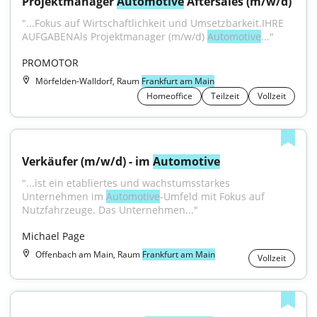
Projektmanager 
Automotive
 Aftersales (m/w/d)
"...Fokus auf Wirtschaftlichkeit und Umsetzbarkeit.IHRE 
AUFGABENAls Projektmanager (m/w/d) 
Automotive
..."
PROMOTOR
Mörfelden-Walldorf, Raum
Frankfurt am Main
Homeoffice
Teilzeit
Vollzeit
Verkäufer (m/w/d) - im 
Automotive
"...ist ein etabliertes und wachstumsstarkes 
Unternehmen im 
Automotive
-Umfeld mit Fokus auf 
Nutzfahrzeuge. Das Unternehmen..."
Michael Page
Offenbach am Main, Raum
Frankfurt am Main
Vollzeit