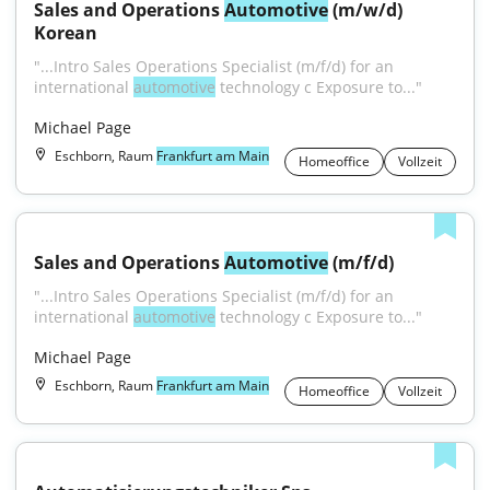
Sales and Operations 
Automotive
 (m/w/d) 
Korean
"...Intro Sales Operations Specialist (m/f/d) for an 
international 
automotive
 technology c Exposure to..."
Michael Page
Eschborn, Raum
Frankfurt am Main
Homeoffice
Vollzeit
Sales and Operations 
Automotive
 (m/f/d)
"...Intro Sales Operations Specialist (m/f/d) for an 
international 
automotive
 technology c Exposure to..."
Michael Page
Eschborn, Raum
Frankfurt am Main
Homeoffice
Vollzeit