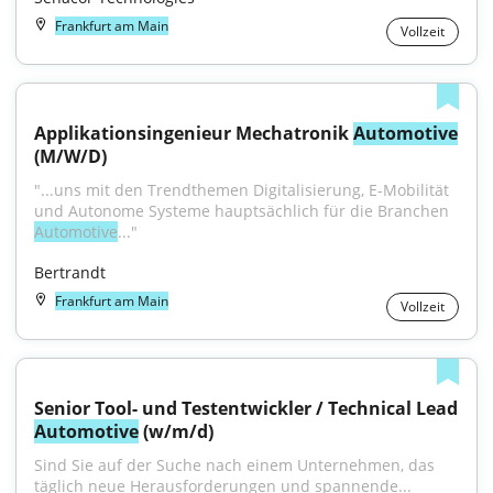
Frankfurt am Main
Vollzeit
Applikationsingenieur Mechatronik 
Automotive
(M/W/D)
"...uns mit den Trendthemen Digitalisierung, E-Mobilität 
und Autonome Systeme hauptsächlich für die Branchen 
Automotive
..."
Bertrandt
Frankfurt am Main
Vollzeit
Senior Tool- und Testentwickler / Technical Lead 
Automotive
 (w/m/d)
Sind Sie auf der Suche nach einem Unternehmen, das 
täglich neue Herausforderungen und spannende...