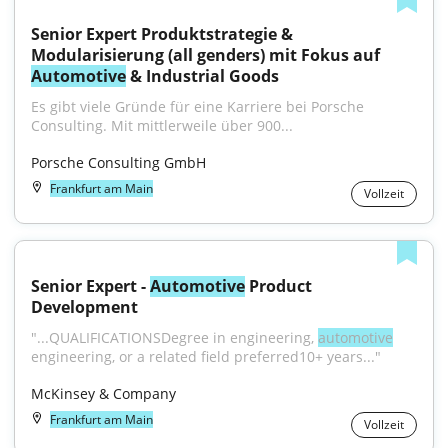
Senior Expert Produktstrategie & 
Modularisierung (all genders) mit Fokus auf 
Automotive
 & Industrial Goods
Es gibt viele Gründe für eine Karriere bei Porsche 
Consulting. Mit mittlerweile über 900...
Porsche Consulting GmbH
Frankfurt am Main
Vollzeit
Senior Expert - 
Automotive
 Product 
Development
"...QUALIFICATIONSDegree in engineering, 
automotive
engineering, or a related field preferred10+ years..."
McKinsey & Company
Frankfurt am Main
Vollzeit