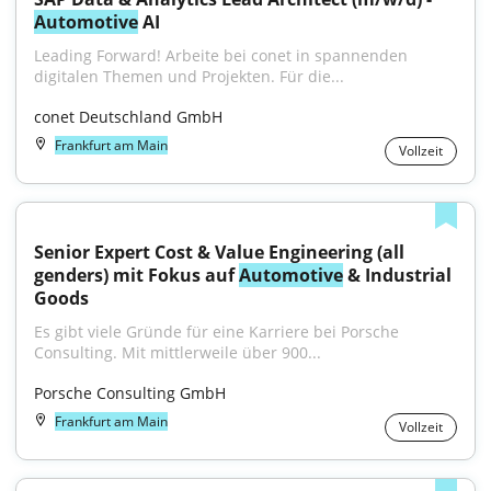
Automotive
 AI
Leading Forward! Arbeite bei conet in spannenden 
digitalen Themen und Projekten. Für die...
conet Deutschland GmbH
Frankfurt am Main
Vollzeit
Senior Expert Cost & Value Engineering (all 
genders) mit Fokus auf 
Automotive
 & Industrial 
Goods
Es gibt viele Gründe für eine Karriere bei Porsche 
Consulting. Mit mittlerweile über 900...
Porsche Consulting GmbH
Frankfurt am Main
Vollzeit