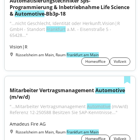
Automatisierungstechniker Sps-
Programmierung & Inbetriebnahme Life Science 
& 
Automotive
-Bb3p-18
"...nicht Geschlecht, Identität oder Herkunft.Vision|R 
GmbH - Standort 
Frankfurt
 a.M. - Eisenstraße 5 - 
65428..."
Vision|R
Rüsselsheim am Main, Raum
Frankfurt am Main
Homeoffice
Vollzeit
Mitarbeiter Vertragsmanagement 
Automotive
(m/w/d)
"...Mitarbeiter Vertragsmanagement 
Automotive
 (m/w/d) 
Referenz 12-250588 Besitzen Sie SAP-Kenntnisse..."
Amadeus Fire AG
Rüsselsheim am Main, Raum
Frankfurt am Main
Homeoffice
Vollzeit