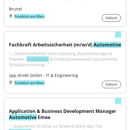
Brunel
Frankfurt am Main
Vollzeit
Fachkraft Arbeitssicherheit (m/w/d) 
Automotive
"...GefahrstoffeHSE-Unterstützung standortbezogene 
Projekte, 
Automotive
 & ProduktionAuswahl persönlicher 
Schutzausrüstung..."
spp direkt GmbH - IT & Engineering
Frankfurt am Main
Vollzeit
Application & Business Development Manager 
Automotive
 Emea
"...experience to drive us forward every day.The 