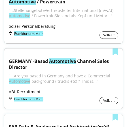
Automotive
 / Powertrain
"...StellenangeboteVertriebsleiter International (m/w/d) 
Automotive
 / PowertrainSie sind als Kopf und Motor..."
Solzer Personalberatung
Frankfurt am Main
Vollzeit
GERMANY -Based 
Automotive
 Channel Sales 
Director
"...Are you based in Germany and have a Commercial 
Automotive
 background ( trucks etc) ? This is..."
ABL Recruitment
Frankfurt am Main
Vollzeit
SAP Data & Analytics Lead Architect (m/w/d) - 