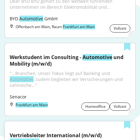
Über BYD BYD gehört zu den weltweit führenden 
Unternehmen im Bereich Elektromobilität und...
BYD 
Automotive
 GmbH
Offenbach am Main, Raum
Frankfurt am Main
Vollzeit
Werkstudent im Consulting - 
Automotive
 und 
Mobility (m/w/d)
"...Branchen. Unser Fokus liegt auf Banking und 
Automotive
, zudem begleiten wir Versicherungen und 
zahlreiche..."
Senacor
Frankfurt am Main
Homeoffice
Vollzeit
Vertriebsleiter International (m/w/d) 