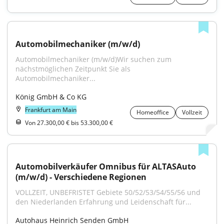
Automobilmechaniker (m/w/d)
Automobilmechaniker (m/w/d)Wir suchen zum 
nächstmöglichen Zeitpunkt Sie als 
Automobilmechaniker...
König GmbH & Co KG
Frankfurt am Main
Homeoffice
Vollzeit
Von 27.300,00 € bis 53.300,00 €
Automobilverkäufer Omnibus für ALTASAuto 
(m/w/d) - Verschiedene Regionen
VOLLZEIT, UNBEFRISTET Gebiete 50/52/53/54/55/56 und 
den Niederlanden Erfahrung und Leidenschaft für...
Autohaus Heinrich Senden GmbH