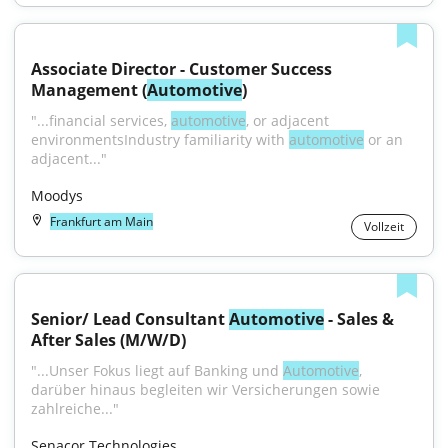
Associate Director - Customer Success 
Management (
Automotive
)
"...financial services, 
automotive
, or adjacent 
environmentsIndustry familiarity with 
automotive
 or an 
adjacent..."
Moodys
Frankfurt am Main
Vollzeit
Senior/ Lead Consultant 
Automotive
 - Sales & 
After Sales (M/W/D)
"...Unser Fokus liegt auf Banking und 
Automotive
, 
darüber hinaus begleiten wir Versicherungen sowie 
zahlreiche..."
Senacor Technologies