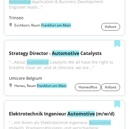
Automotive
 Application & Business Development 
Engineer leads..."
Trinseo
Eschborn, Raum
Frankfurt am Main
Vollzeit
Strategy Director - 
Automotive
 Catalysts
"...About 
Automotive
 Catalysts We all have the right to 
breathe clean air, and at Umicore, we are..."
Umicore Belgium
Hanau, Raum
Frankfurt am Main
Homeoffice
Vollzeit
Elektrotechnik Ingenieur 
Automotive
 (m/w/d)
"...mit Ihnen als Elektrotechnik Ingenieur 
Automotive
(m/w/d). Prämienzahlungen und verschiedene 