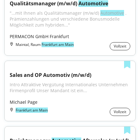
Qualitätsmanager (m/w/d) 
Automotive
"...mit Ihnen als Qualitätsmanager (m/w/d) 
Automotive
 . 
Prämienzahlungen und verschiedene Bonusmodelle 
Möglichkeit zum hybriden..."
PERMACON GmbH Frankfurt
Maintal, Raum
Frankfurt am Main
Vollzeit
Sales and OP Automotiv (m/w/d)
Intro Attraktive Vergütung Internationales Unternehmen 
Firmenprofil Unser Mandant ist ein...
Michael Page
Frankfurt am Main
Vollzeit