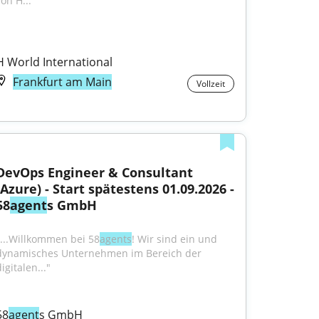
on H...
H World International
Frankfurt am Main
Vollzeit
DevOps Engineer & Consultant 
(Azure) - Start spätestens 01.09.2026 - 
58
agent
s GmbH
"...Willkommen bei 58
agents
! Wir sind ein und 
dynamisches Unternehmen im Bereich der 
igitalen..."
58
agent
s GmbH