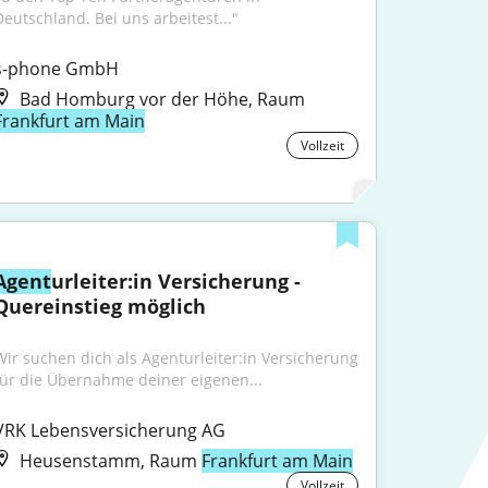
Deutschland. Bei uns arbeitest..."
s-phone GmbH
Bad Homburg vor der Höhe, Raum
Frankfurt am Main
Vollzeit
Agent
urleiter:in Versicherung - 
Quereinstieg möglich
Wir suchen dich als Agenturleiter:in Versicherung 
für die Übernahme deiner eigenen...
VRK Lebensversicherung AG
Heusenstamm, Raum
Frankfurt am Main
Vollzeit