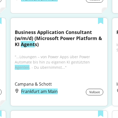
Business Application Consultant 
(w/m/d) (Microsoft Power Platform & 
KI 
Agent
s)
"...Lösungen – von Power Apps über Power 
Automate bis hin zu eigenen KI gestützten 
Agenten
. - Du übernimmst..."
Campana & Schott
Frankfurt am Main
Vollzeit