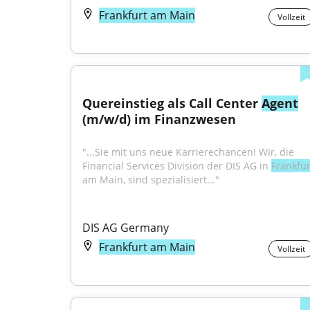
Frankfurt am Main
Vollzeit
Quereinstieg als Call Center 
Agent
(m/w/d) im Finanzwesen
"...Sie mit uns neue Karrierechancen! Wir, die 
Financial Services Division der DIS AG in 
Frankfur
am Main, sind spezialisiert..."
DIS AG Germany
Frankfurt am Main
Vollzeit