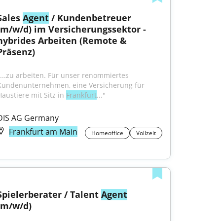
Sales 
Agent
 / Kundenbetreuer 
(m/w/d) im Versicherungssektor - 
hybrides Arbeiten (Remote & 
Präsenz)
"...zu arbeiten. Für unser renommiertes 
Kundenunternehmen, eine Versicherung für 
Haustiere mit Sitz in 
Frankfurt
..."
DIS AG Germany
Frankfurt am Main
Homeoffice
Vollzeit
Spielerberater / Talent 
Agent
(m/w/d)