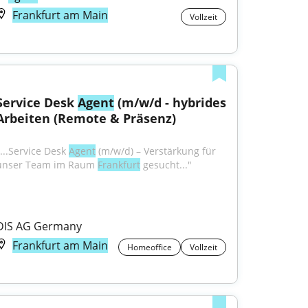
Frankfurt am Main
Vollzeit
Service Desk 
Agent
 (m/w/d - hybrides 
Arbeiten (Remote & Präsenz)
...Service Desk 
Agent
 (m/w/d) – Verstärkung für 
unser Team im Raum 
Frankfurt
 gesucht..."
DIS AG Germany
Frankfurt am Main
Homeoffice
Vollzeit