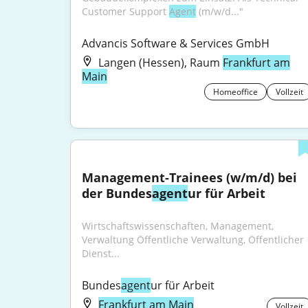
Customer Support 
Agent
 (m/w/d..."
Advancis Software & Services GmbH
Langen (Hessen), Raum
Frankfurt am
Main
Homeoffice
Vollzeit
Management-Trainees (w/m/d) bei 
der Bundes
agent
ur für Arbeit
Wirtschaftswissenschaften, Management, 
Verwaltung Öffentliche Verwaltung, Öffentlicher 
Dienst...
Bundes
agent
ur für Arbeit
Frankfurt am Main
Vollzeit