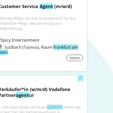
Customer Service 
Agent
 (m/w/d)
Website-Pflege: Du bist verantwortlich für die 
inhaltliche Pflege, Aktualisierung und 
Mitgestaltung...
2Spicy Entertainment
Sulzbach (Taunus), Raum
Frankfurt am
Main
Vollzeit
Verkäufer*in (w/m/d) Vodafone 
Partner
agent
ur
"...mit neun Shops im Raum 
Frankfurt
 zählen wir 
zu den Top Ten Partneragenturen in 