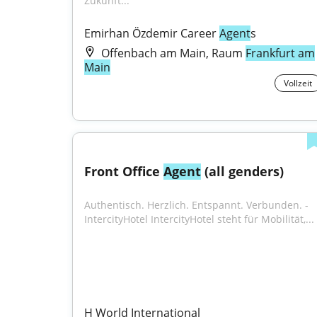
Zukunft...
Emirhan Özdemir Career 
Agent
s
Offenbach am Main, Raum
Frankfurt am
Main
Vollzeit
Front Office 
Agent
 (all genders)
Authentisch. Herzlich. Entspannt. Verbunden. - 
IntercityHotel IntercityHotel steht für Mobilität,...
H World International