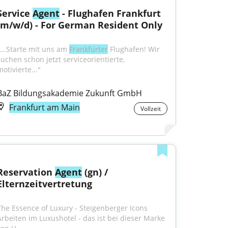
Service 
Agent
 - Flughafen Frankfurt 
(m/w/d) - For German Resident Only
"...Starte mit uns am 
Frankfurter
 Flughafen! Wir 
suchen schon jetzt serviceorientierte, 
otivierte..."
BaZ Bildungsakademie Zukunft GmbH
Frankfurt am Main
Vollzeit
Reservation 
Agent
 (gn) / 
Elternzeitvertretung
The Essence of Luxury - Steigenberger Icons 
Arbeiten im Luxushotel - das ist bei dieser Marke 