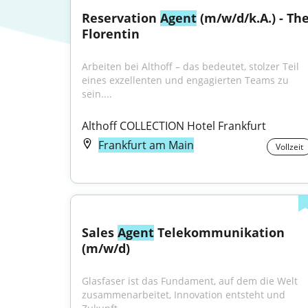
Reservation 
Agent
 (m/w/d/k.A.) - The
Florentin
Arbeiten bei Althoff – das bedeutet, stolzer Teil 
eines exzellenten und engagierten Teams zu 
sein....
Althoff COLLECTION Hotel Frankfurt
Frankfurt am Main
Vollzeit
Sales 
Agent
 Telekommunikation 
(m/w/d)
Glasfaser ist das Fundament, auf dem die Welt 
zusammenarbeitet, Innovation entsteht und 