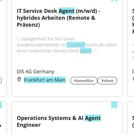
IT Service Desk 
Agent
 (m/w/d) - 
hybrides Arbeiten (Remote & 
Präsenz)
"...Gelegenheit für Sie! Unser 
Kundenunternehmen in 
Frankfurt
 sucht ab sofort 
einen motivierten Service Desk 
Agent
..."
DIS AG Germany
Frankfurt am Main
Homeoffice
Vollzeit
Operations Systems & AI 
Agent
 
Engineer