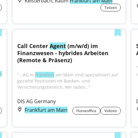
Kelsterbach, Raum
Frankfurt am Main
Teilzeit
Call Center 
Agent
 (m/w/d) im 
Finanzwesen - hybrides Arbeiten 
(Remote & Präsenz)
"
t
"...AG in 
Frankfurt
 am Main sind spezialisiert auf 
gezielte Positionen im Banken- und 
Versicherungsbereich. Wir laden..."
DIS AG Germany
Frankfurt am Main
Homeoffice
Vollzeit