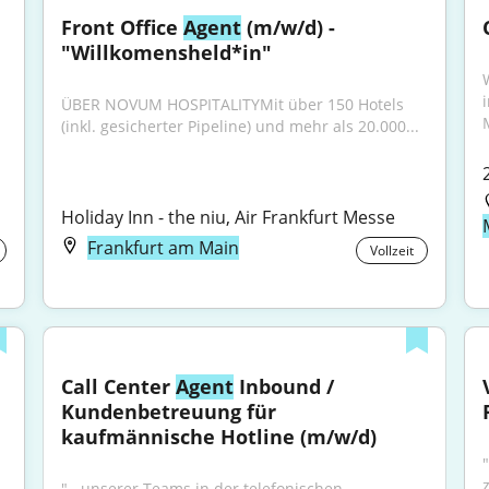
Front Office 
Agent
 (m/w/d) - 
"Willkomensheld*in"
ÜBER NOVUM HOSPITALITYMit über 150 Hotels 
(inkl. gesicherter Pipeline) und mehr als 20.000...
Holiday Inn - the niu, Air Frankfurt Messe
Frankfurt am Main
Vollzeit
Call Center 
Agent
 Inbound / 
Kundenbetreuung für 
kaufmännische Hotline (m/w/d)
"...unserer Teams in der telefonischen 