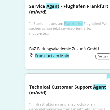
Service 
Agent
 - Flughafen Frankfurt 
(m/w/d)
"...Starte mit uns am 
Frankfurter
 Flughafen! Wir 
suchen schon jetzt serviceorientierte, 
motivierte..."
BaZ Bildungsakademie Zukunft GmbH
Frankfurt am Main
Vollzeit
Technical Customer Support 
Agent
(m/w/d)
"...Infrastrukturen und anspruchsvollen 
Gebäudekomplexen zum Einsatz. Als Technical 