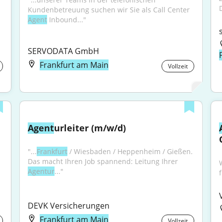
Kundenbetreuung suchen wir Sie als Call Center 
Agent
 Inbound..."
SERVODATA GmbH
Frankfurt am Main
Vollzeit
Agent
urleiter (m/w/d)
"...
Frankfurt
 / Wiesbaden / Heppenheim / Gießen. 
Das macht Ihren Job spannend: Leitung Ihrer 
Agentur
..."
DEVK Versicherungen
Frankfurt am Main
Vollzeit