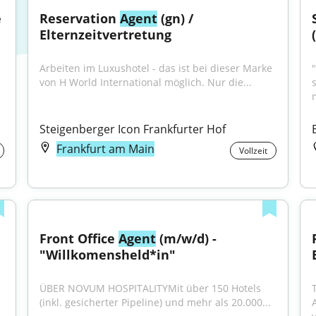
 
Reservation 
Agent
 (gn) / 
Elternzeitvertretung
Arbeiten im Luxushotel - das ist bei dieser Marke 
von H World International möglich. Nur die...
m
Steigenberger Icon Frankfurter Hof
Frankfurt am Main
Vollzeit
Front Office 
Agent
 (m/w/d) - 
"Willkomensheld*in"
ÜBER NOVUM HOSPITALITYMit über 150 Hotels 
(inkl. gesicherter Pipeline) und mehr als 20.000...