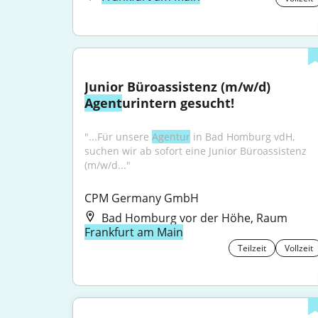
Junior Büroassistenz (m/w/d) 
Agent
urintern gesucht!
"...Für unsere 
Agentur
 in Bad Homburg vdH, 
suchen wir ab sofort eine Junior Büroassistenz 
(m/w/d..."
CPM Germany GmbH
Bad Homburg vor der Höhe, Raum
Frankfurt am Main
Teilzeit
Vollzeit