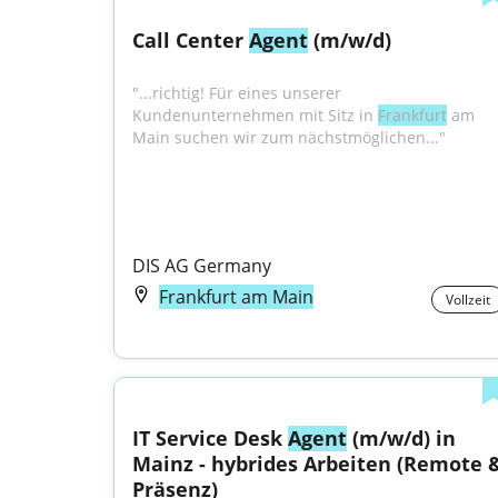
Call Center 
Agent
 (m/w/d)
"...richtig! Für eines unserer 
Kundenunternehmen mit Sitz in 
Frankfurt
 am 
Main suchen wir zum nächstmöglichen..."
DIS AG Germany
Frankfurt am Main
Vollzeit
IT Service Desk 
Agent
 (m/w/d) in 
Mainz - hybrides Arbeiten (Remote &
Präsenz)