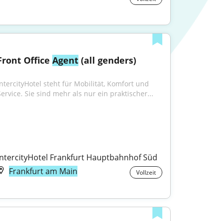
Front Office 
Agent
 (all genders)
IntercityHotel steht für Mobilität, Komfort und 
Service. Sie sind mehr als nur ein praktischer...
IntercityHotel Frankfurt Hauptbahnhof Süd
Frankfurt am Main
Vollzeit