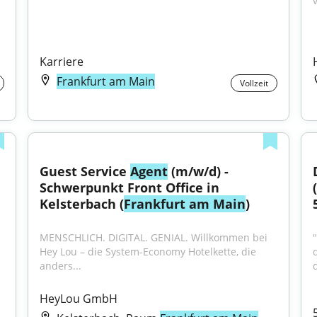
v
Karriere
Frankfurt am Main
Vollzeit
Guest Service 
Agent
 (m/w/d) - 
Schwerpunkt Front Office in 
Kelsterbach (
Frankfurt am Main
)
MENSCHLICH. DIGITAL. GENIAL. Willkommen bei 
Hey Lou – die System-Economy Hotelkette, die 
anders...
d
HeyLou GmbH