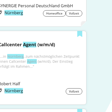
SYNERGIE Personal Deutschland GmbH
Nürnberg
Homeoffice
Vollzeit
Callcenter 
Agent
 (w/m/d)
...in 
Nürnberg
, zum nächstmöglichen Zeitpunkt 
einen Callcenter 
Agent
 (w/m/d). Der Einstieg 
erfolgt im Rahmen..."
Robert Half
Nürnberg
Vollzeit