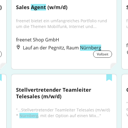
)
Sales 
Agent
 (w/m/d)
freenet bietet ein umfangreiches Portfolio rund 
um die Themen Mobilfunk, Internet und...
freenet Shop GmbH
Lauf an der Pegnitz, Raum
Nürnberg
Vollzeit
Stellvertretender Teamleiter 
Telesales (m/w/d)
"...Stellvertretender Teamleiter Telesales (m/w/d) 
* 
Nürnberg
, mit der Option auf einen Mix..."