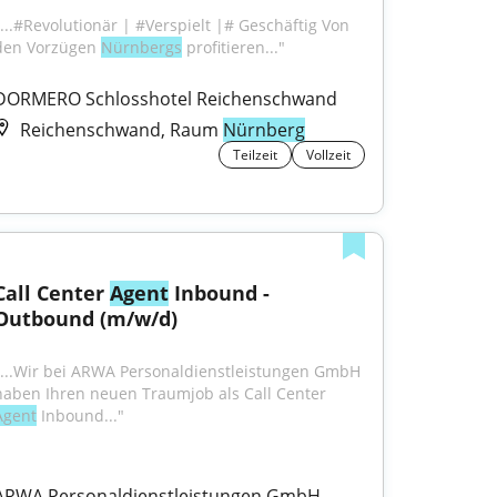
"...#Revolutionär | #Verspielt |# Geschäftig Von 
den Vorzügen 
Nürnbergs
 profitieren..."
DORMERO Schlosshotel Reichenschwand
Reichenschwand, Raum
Nürnberg
Teilzeit
Vollzeit
Call Center 
Agent
 Inbound - 
Outbound (m/w/d)
"...Wir bei ARWA Personaldienstleistungen GmbH 
haben Ihren neuen Traumjob als Call Center 
Agent
 Inbound..."
ARWA Personaldienstleistungen GmbH