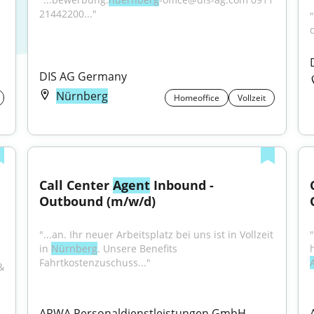
21442200..."
DIS AG Germany
Nürnberg
Homeoffice
Vollzeit
Call Center 
Agent
 Inbound - 
Outbound (m/w/d)
"...an. Ihr neuer Arbeitsplatz bei uns ist in Vollzeit 
in 
Nürnberg
. Unsere Benefits 
Fahrtkostenzuschuss..."
& 
ARWA Personaldienstleistungen GmbH