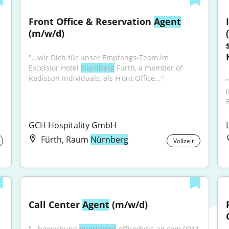
Front Office & Reservation 
Agent
(m/w/d)
"...wir Dich für unser Empfangs-Team im 
Excelsior Hotel 
Nürnberg
 Fürth, a member of 
Radisson Individuals, als Front Office..."
"
E
GCH Hospitality GmbH
Fürth, Raum
Nürnberg
Vollzeit
Call Center 
Agent
 (m/w/d)
"...bewerbung.
nuernberg
-office@dis-ag.com 0911 