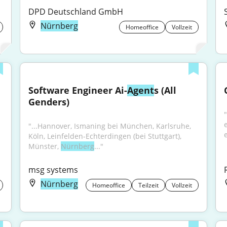
DPD Deutschland GmbH
Nürnberg
Homeoffice
Vollzeit
Software Engineer Ai-
Agent
s (All 
Genders)
"
"...Hannover, Ismaning bei München, Karlsruhe, 
Köln, Leinfelden-Echterdingen (bei Stuttgart), 
Münster, 
Nürnberg
..."
msg systems
Nürnberg
Homeoffice
Teilzeit
Vollzeit