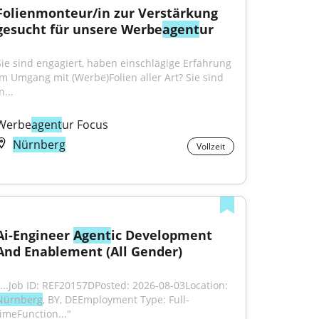
Folienmonteur/in zur Verstärkung 
gesucht für unsere Werbe
agent
ur
Sie sind engagiert, haben einschlägige Erfahrung 
im Umgang mit (Werbe)Folien aller Art? Sie sind 
n...
Werbe
agent
ur Focus
Nürnberg
Vollzeit
Ai-Engineer 
Agent
ic Development 
And Enablement (All Gender)
"...Job ID: REF20157DPosted: 2026-08-03Location: 
Nürnberg
, BY, DEEmployment Type: Full-
timeFunction..."