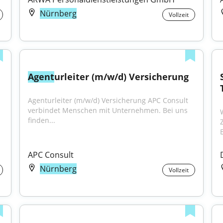
Nürnberg
Vollzeit
Agent
urleiter (m/w/d) Versicherung
Agenturleiter (m/w/d) Versicherung APC Consult 
verbindet Menschen mit Unternehmen. Bei uns 
finden...
APC Consult
Nürnberg
Vollzeit