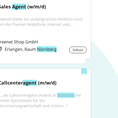
Sales 
Agent
 (w/m/d)
freenet bietet ein umfangreiches Portfolio rund 
um die Themen Mobilfunk, Internet und...
freenet Shop GmbH
Erlangen, Raum
Nürnberg
Vollzeit
Callcenter
agent
 (m/w/d)
"...als Callcenteragent (m/w/d) in 
Nürnberg
 bei 
einem Spezialisten für die 
Versicherungswirtschaft und sichere..."