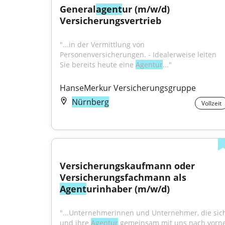
General
agent
ur (m/w/d) 
Versicherungsvertrieb
"...in der Vermittlung von 
Personenversicherungen. - Idealerweise leiten 
Sie bereits heute eine 
Agentur
..."
HanseMerkur Versicherungsgruppe
Nürnberg
Vollzeit
Versicherungskaufmann oder 
Versicherungsfachmann als 
Agent
urinhaber (m/w/d)
"...Unternehmerinnen und Unternehmer, die sich
und ihre 
Agentur
 gemeinsam mit uns nach vorne