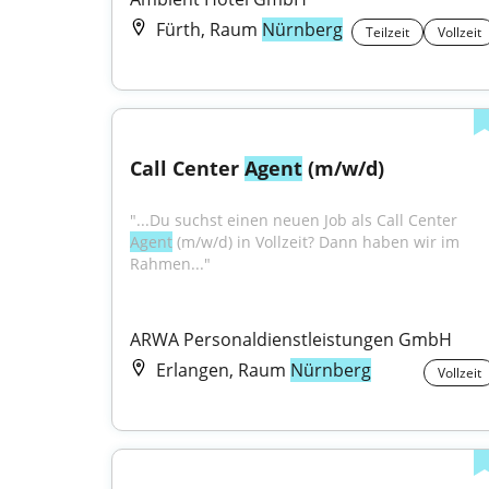
Fürth, Raum
Nürnberg
Teilzeit
Vollzeit
Call Center 
Agent
 (m/w/d)
"...Du suchst einen neuen Job als Call Center 
Agent
 (m/w/d) in Vollzeit? Dann haben wir im 
Rahmen..."
ARWA Personaldienstleistungen GmbH
Erlangen, Raum
Nürnberg
Vollzeit