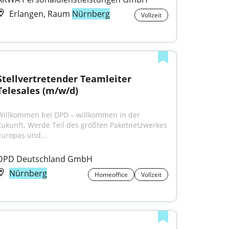
Erlangen, Raum
Nürnberg
Vollzeit
Stellvertretender Teamleiter 
Telesales (m/w/d)
Willkommen bei DPD – willkommen in der 
Zukunft. Werde Teil des größten Paketnetzwerkes 
Europas und...
DPD Deutschland GmbH
Nürnberg
Homeoffice
Vollzeit