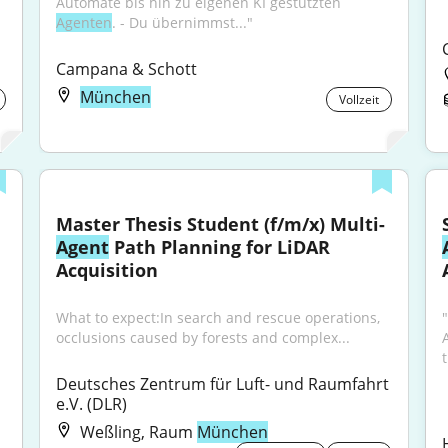
Automate bis hin zu eigenen KI gestützten 
Agenten
. - Du übernimmst..."
Campana & Schott
München
Vollzeit
Master Thesis Student (f/m/x) Multi-
Agent
 Path Planning for LiDAR 
Acquisition
What to expect:In search and rescue operations, 
occlusions caused by forests and complex...
A
Deutsches Zentrum für Luft- und Raumfahrt 
e.V. (DLR)
Weßling, Raum
München