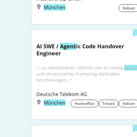
München
Vollzeit
AI SWE / 
Agent
ic Code Handover 
Engineer
"...zu identifizieren. Mithilfe von AI Coding 
Agent
und strukturierten Prompting-Methoden 
beschleunigen..."
Deutsche Telekom AG
München
Homeoffice
Teilzeit
Vollzeit