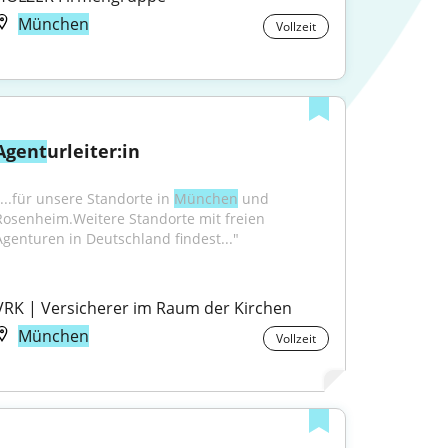
München
Vollzeit
Agent
urleiter:in
"...für unsere Standorte in 
München
 und 
Rosenheim.Weitere Standorte mit freien 
Agenturen in Deutschland findest..."
VRK | Versicherer im Raum der Kirchen
München
Vollzeit