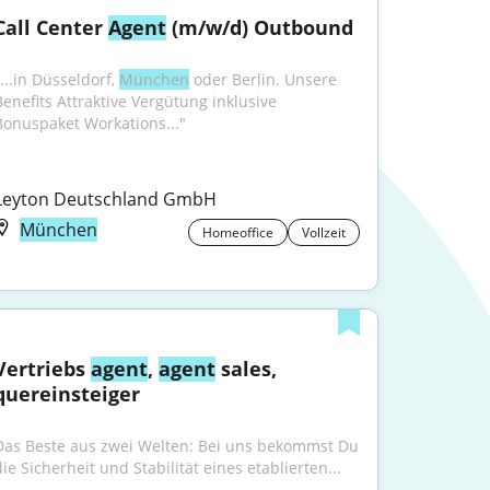
Call Center 
Agent
 (m/w/d) Outbound
...in Düsseldorf, 
München
 oder Berlin. Unsere 
Benefits Attraktive Vergütung inklusive 
Bonuspaket Workations..."
Leyton Deutschland GmbH
München
Homeoffice
Vollzeit
Vertriebs 
agent
, 
agent
 sales, 
quereinsteiger
Das Beste aus zwei Welten: Bei uns bekommst Du 
die Sicherheit und Stabilität eines etablierten...