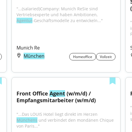
"...(salaried)Company: Munich ReSie sind 
Vertriebsexperte und haben Ambitionen, 
Agentur
-Geschäftsmodelle zu entwickeln..."
F
Munich Re
München
Homeoffice
Vollzeit
Front Office 
Agent
 (w/m/d) / 
Empfangsmitarbeiter (w/m/d)
"
"...Das LOUIS Hotel liegt direkt im Herzen 
Münchens
 und verbindet den mondänen Chique 
von Paris..."