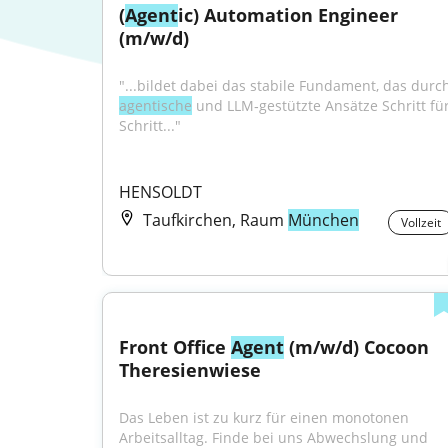
(
Agent
ic) Automation Engineer 
(m/w/d)
agentische
 und LLM‑gestützte Ansätze Schritt für
Schritt..."
HENSOLDT
Taufkirchen, Raum
München
Vollzeit
Front Office 
Agent
 (m/w/d) Cocoon 
Theresienwiese
Das Leben ist zu kurz für einen monotonen 
Arbeitsalltag. Finde bei uns Abwechslung und 