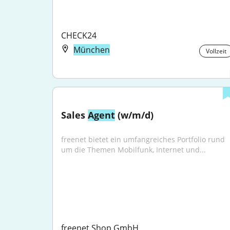
CHECK24
München
Vollzeit
Sales 
Agent
 (w/m/d)
freenet bietet ein umfangreiches Portfolio rund 
um die Themen Mobilfunk, Internet und...
freenet Shop GmbH