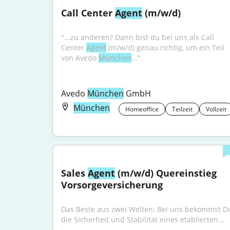
Call Center 
Agent
 (m/w/d)
"...zu anderen? Dann bist du bei uns als Call 
Center 
Agent
 (m/w/d) genau richtig, um ein Teil 
von Avedo 
München
..."
Avedo 
München
 GmbH
München
Homeoffice
Teilzeit
Vollzeit
Sales 
Agent
 (m/w/d) Quereinstieg 
Vorsorgeversicherung
Das Beste aus zwei Welten: Bei uns bekommst Du
die Sicherheit und Stabilität eines etablierten...