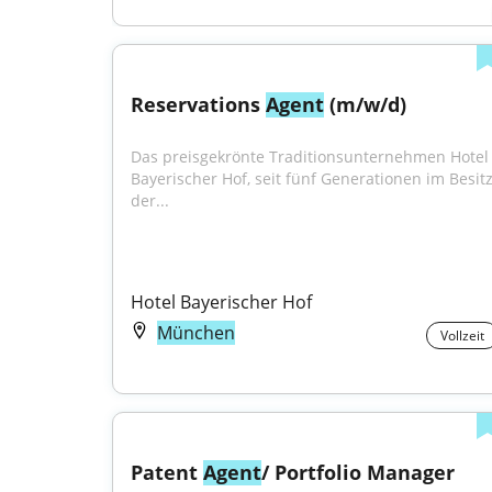
Reservations 
Agent
 (m/w/d)
Das preisgekrönte Traditionsunternehmen Hotel 
Bayerischer Hof, seit fünf Generationen im Besitz
der...
Hotel Bayerischer Hof
München
Vollzeit
Patent 
Agent
/ Portfolio Manager