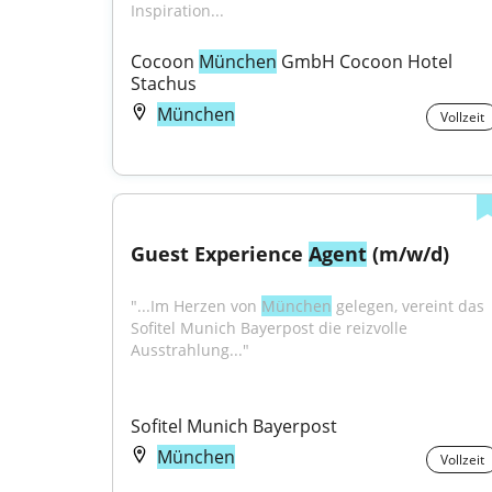
Inspiration...
Cocoon 
München
 GmbH Cocoon Hotel 
Stachus
München
Vollzeit
Guest Experience 
Agent
 (m/w/d)
"...Im Herzen von 
München
 gelegen, vereint das 
Sofitel Munich Bayerpost die reizvolle 
Ausstrahlung..."
Sofitel Munich Bayerpost
München
Vollzeit