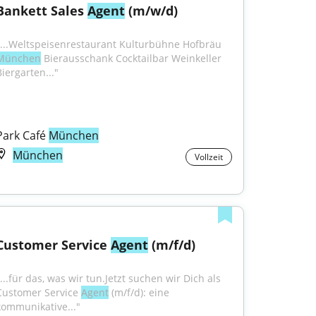
Bankett Sales 
Agent
 (m/w/d)
"...Weltspeisenrestaurant Kulturbühne Hofbräu 
München
 Bierausschank Cocktailbar Weinkeller 
Biergarten..."
Park Café 
München
München
Vollzeit
Customer Service 
Agent
 (m/f/d)
...für das, was wir tun.Jetzt suchen wir Dich als 
Customer Service 
Agent
 (m/f/d): eine 
kommunikative..."