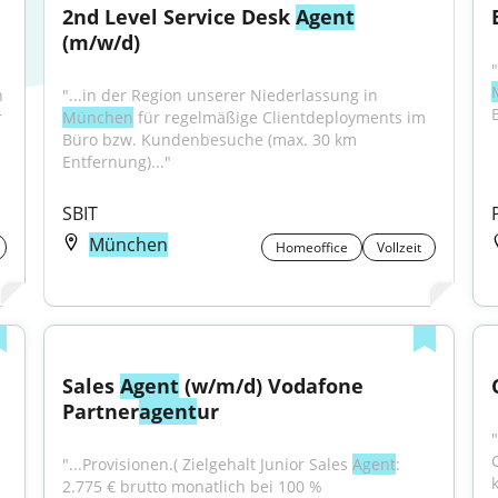
2nd Level Service Desk 
Agent
(m/w/d)
"...bildet dabei das stabile Fundament, das durch 
"...in der Region unserer Niederlassung in 
 
München
 für regelmäßige Clientdeployments im 
Büro bzw. Kundenbesuche (max. 30 km 
Entfernung)..."
SBIT
München
Homeoffice
Vollzeit
Sales 
Agent
 (w/m/d) Vodafone 
Partner
agent
ur
"
"...Provisionen.( Zielgehalt Junior Sales 
Agent
: 
2.775 € brutto monatlich bei 100 % 