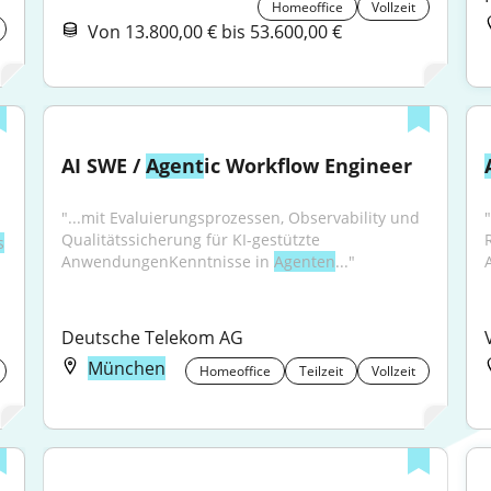
Homeoffice
Vollzeit
Von 13.800,00 € bis 53.600,00 €
AI SWE / 
Agent
ic Workflow Engineer
"...mit Evaluierungsprozessen, Observability und 
Qualitätssicherung für KI-gestützte 
s
AnwendungenKenntnisse in 
Agenten
..."
Deutsche Telekom AG
München
Homeoffice
Teilzeit
Vollzeit