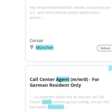
Key ResponsibilitiesDraft, review, and prosecute 
U.S. and international patent applications 
across...
Corsair
München
Vollzeit
Call Center 
Agent
 (m/w/d) - For 
German Resident Only
"...zu anderen? Dann bist du bei uns als Call 
Center 
Agent
 (m/w/d) genau richtig, um ein Teil 
von Avedo 
München
..."