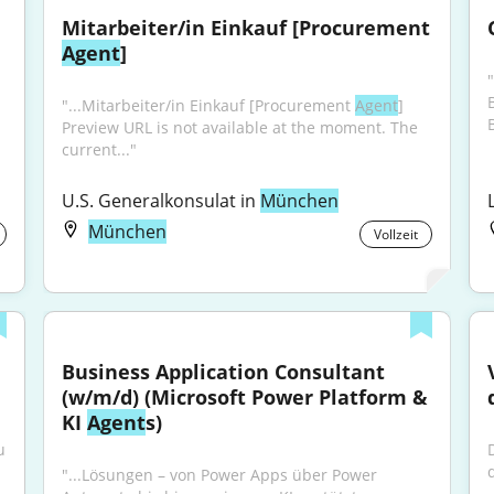
Mitarbeiter/in Einkauf [Procurement 
Agent
]
"
"...Mitarbeiter/in Einkauf [Procurement 
Agent
] 
Preview URL is not available at the moment. The 
current..."
U.S. Generalkonsulat in 
München
München
Vollzeit
Business Application Consultant 
(w/m/d) (Microsoft Power Platform & 
KI 
Agent
s)
 
"...Lösungen – von Power Apps über Power 