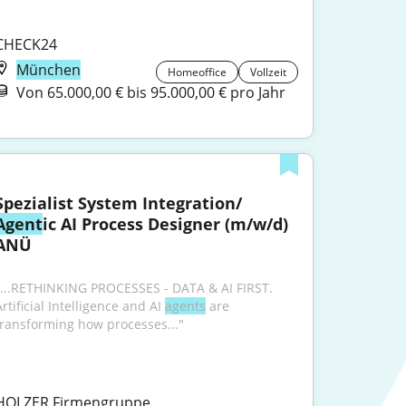
CHECK24
München
Homeoffice
Vollzeit
Von 65.000,00 € bis 95.000,00 € pro Jahr
Spezialist System Integration/ 
Agent
ic AI Process Designer (m/w/d) 
ANÜ
"...RETHINKING PROCESSES - DATA & AI FIRST. 
rtificial Intelligence and AI 
agents
 are 
transforming how processes..."
HOLZER Firmengruppe