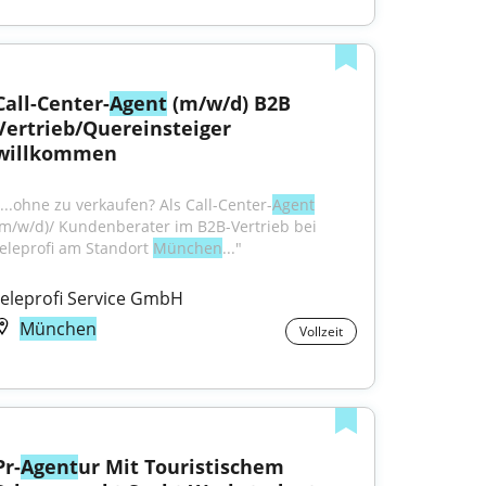
Call-Center-
Agent
 (m/w/d) B2B 
Vertrieb/Quereinsteiger 
willkommen
"...ohne zu verkaufen? Als Call-Center-
Agent
(m/w/d)/ Kundenberater im B2B-Vertrieb bei 
teleprofi am Standort 
München
..."
teleprofi Service GmbH
München
Vollzeit
Pr-
Agent
ur Mit Touristischem 