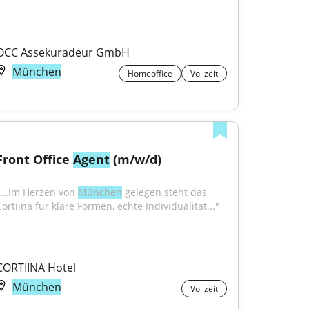
OCC Assekuradeur GmbH
München
Homeoffice
Vollzeit
Front Office 
Agent
 (m/w/d)
"...Im Herzen von 
München
 gelegen steht das 
Cortiina für klare Formen, echte Individualität..."
CORTIINA Hotel
München
Vollzeit