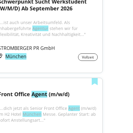
Schwerpunkt Sucht Werkstudent 
(W/M/D) Ab September 2026
"...ist auch unser Arbeitsumfeld. Als 
inhabergeführte 
Agentur
 stehen wir für 
lexibilität, Kreativität und Nachhaltigkeit..."
STROMBERGER PR GmbH
München
Vollzeit
Front Office 
Agent
 (m/w/d)
...dich jetzt als Senior Front Office 
Agent
 (m/w/d) 
im H2 Hotel 
München
 Messe. Geplanter Start: ab 
sofort Anstellungsart..."