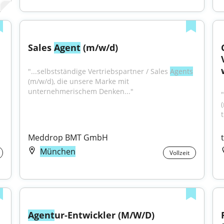
Sales 
Agent
 (m/w/d)
"...selbstständige Vertriebspartner / Sales 
Agents
 
(m/w/d), die unsere Marke mit 
unternehmerischem Denken..."
Meddrop BMT GmbH
München
Vollzeit
Agent
ur-Entwickler (M/W/D)