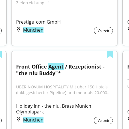
Zielerreichung..."
Prestige_com GmbH
München
Vollzeit
Front Office 
Agent
 / Rezeptionist - 
"the niu Buddy"*
ÜBER NOVUM HOSPITALITY Mit über 150 Hotels 
(inkl. gesicherter Pipeline) und mehr als 20.000...
Holiday Inn - the niu, Brass Munich 
Olympiapark
München
Vollzeit