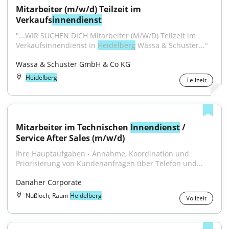
Mitarbeiter (m/w/d) Teilzeit im 
Verkaufs
innendienst
"...WIR SUCHEN DICH Mitarbeiter (M/W/D) Teilzeit im 
Verkaufsinnendienst in 
Heidelberg
 Wässa & Schuster..."
Wässa & Schuster GmbH & Co KG
Heidelberg
Teilzeit
Mitarbeiter im Technischen 
Innendienst
 / 
Service After Sales (m/w/d)
Ihre Hauptaufgaben - Annahme, Koordination und 
Priorisierung von Kundenanfragen über Telefon und...
Danaher Corporate
Nußloch, Raum
Heidelberg
Vollzeit