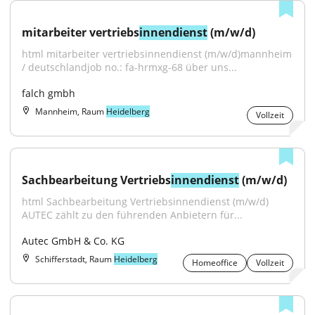
mitarbeiter vertriebs
innendienst
 (m/w/d)
html mitarbeiter vertriebsinnendienst (m/w/d)mannheim 
/ deutschlandjob no.: fa-hrmxg-68 über uns...
falch gmbh
Mannheim, Raum
Heidelberg
Vollzeit
Sachbearbeitung Vertriebs
innendienst
 (m/w/d)
html Sachbearbeitung Vertriebsinnendienst (m/w/d) 
AUTEC zählt zu den führenden Anbietern für...
Autec GmbH & Co. KG
Schifferstadt, Raum
Heidelberg
Homeoffice
Vollzeit