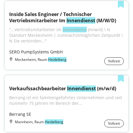
Inside Sales Engineer / Technischer 
Vertriebsmitarbeiter Im 
Innendienst
 (M/W/D)
"...Vertriebsmitarbeiter im 
Innendienst
 (m/w/d) \ N 
Standort Meckesheim | zumnächstmöglichen Zeitpunkt \ 
N Sie verbinden..."
SERO PumpSystems GmbH
Meckesheim, Raum
Heidelberg
Vollzeit
Verkaufssachbearbeiter 
Innendienst
 (m/w/d)
Berrang ist ein familiengeführtes Unternehmen und seit 
nunmehr 75 Jahren im Bereich der...
Berrang SE
Mannheim, Raum
Heidelberg
Vollzeit