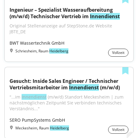
Ingenieur – Spezialist Wasseraufbereitung 
(m/w/d) Technischer Vertrieb im 
Innendienst
Original Stellenanzeige auf StepStone.de Website 
JBTE_DE
BWT Wassertechnik GmbH
Schriesheim, Raum
Heidelberg
Vollzeit
Gesucht: Inside Sales Engineer / Technischer 
Vertriebsmitarbeiter im 
Innendienst
 (m/w/d)
"...im 
Innendienst
 (m/w/d) Standort Meckesheim | zum 
nächstmöglichen Zeitpunkt Sie verbinden technisches 
Verständnis..."
SERO PumpSystems GmbH
Meckesheim, Raum
Heidelberg
Vollzeit