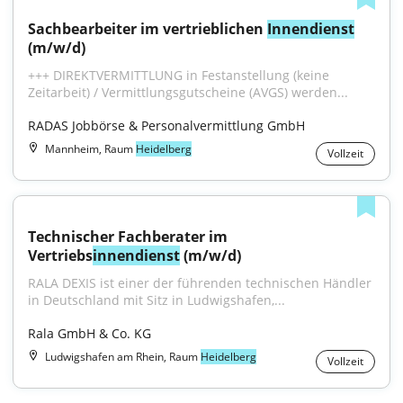
Sachbearbeiter im vertrieblichen 
Innendienst
(m/w/d)
+++ DIREKTVERMITTLUNG in Festanstellung (keine 
Zeitarbeit) / Vermittlungsgutscheine (AVGS) werden...
RADAS Jobbörse & Personalvermittlung GmbH
Mannheim, Raum
Heidelberg
Vollzeit
Technischer Fachberater im 
Vertriebs
innendienst
 (m/w/d)
RALA DEXIS ist einer der führenden technischen Händler 
in Deutschland mit Sitz in Ludwigshafen,...
Rala GmbH & Co. KG
Ludwigshafen am Rhein, Raum
Heidelberg
Vollzeit