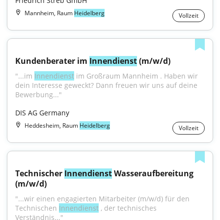
Friedrich Streb GmbH
Mannheim, Raum
Heidelberg
Vollzeit
Kundenberater im 
Innendienst
 (m/w/d)
"...im 
Innendienst
 im Großraum Mannheim . Haben wir 
dein Interesse geweckt? Dann freuen wir uns auf deine 
Bewerbung..."
DIS AG Germany
Heddesheim, Raum
Heidelberg
Vollzeit
Technischer 
Innendienst
 Wasseraufbereitung 
(m/w/d)
"...wir einen engagierten Mitarbeiter (m/w/d) für den 
Technischen 
Innendienst
 , der technisches 
Verständnis..."