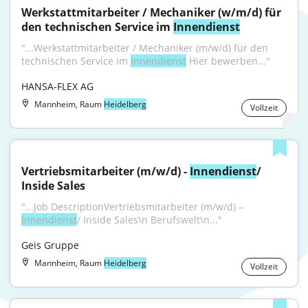
Werkstattmitarbeiter / Mechaniker (w/m/d) für 
den technischen Service im 
Innendienst
"...Werkstattmitarbeiter / Mechaniker (m/w/d) für den 
technischen Service im 
Innendienst
 Hier bewerben..."
HANSA-FLEX AG
Mannheim, Raum
Heidelberg
Vollzeit
Vertriebsmitarbeiter (m/w/d) - 
Innendienst
/ 
Inside Sales
"...Job DescriptionVertriebsmitarbeiter (m/w/d) – 
Innendienst
/ Inside Sales\n Berufswelt\n..."
Geis Gruppe
Mannheim, Raum
Heidelberg
Vollzeit