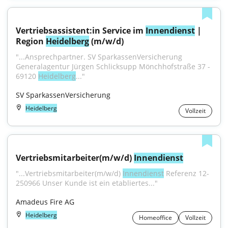
Vertriebsassistent:in Service im 
Innendienst
 | 
Region 
Heidelberg
 (m/w/d)
"...Ansprechpartner. SV SparkassenVersicherung 
Generalagentur Jürgen Schlicksupp Mönchhofstraße 37 - 
69120 
Heidelberg
..."
SV SparkassenVersicherung
Heidelberg
Vollzeit
Vertriebsmitarbeiter(m/w/d) 
Innendienst
"...Vertriebsmitarbeiter(m/w/d) 
Innendienst
 Referenz 12-
250966 Unser Kunde ist ein etabliertes..."
Amadeus Fire AG
Heidelberg
Homeoffice
Vollzeit