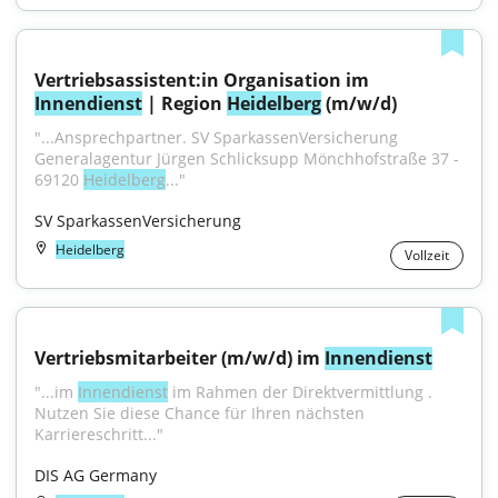
Vertriebsassistent:in Organisation im 
Innendienst
 | Region 
Heidelberg
 (m/w/d)
"...Ansprechpartner. SV SparkassenVersicherung 
Generalagentur Jürgen Schlicksupp Mönchhofstraße 37 - 
69120 
Heidelberg
..."
SV SparkassenVersicherung
Heidelberg
Vollzeit
Vertriebsmitarbeiter (m/w/d) im 
Innendienst
"...im 
Innendienst
 im Rahmen der Direktvermittlung . 
Nutzen Sie diese Chance für Ihren nächsten 
Karriereschritt..."
DIS AG Germany