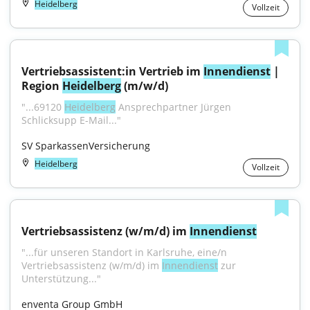
Heidelberg
Vollzeit
Vertriebsassistent:in Vertrieb im 
Innendienst
 | 
Region 
Heidelberg
 (m/w/d)
"...69120 
Heidelberg
 Ansprechpartner Jürgen 
Schlicksupp E-Mail..."
SV SparkassenVersicherung
Heidelberg
Vollzeit
Vertriebsassistenz (w/m/d) im 
Innendienst
"...für unseren Standort in Karlsruhe, eine/n 
Vertriebsassistenz (w/m/d) im 
Innendienst
 zur 
Unterstützung..."
enventa Group GmbH