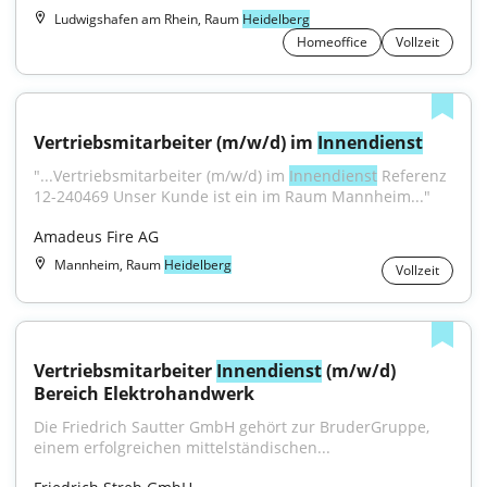
Ludwigshafen am Rhein, Raum
Heidelberg
Homeoffice
Vollzeit
Vertriebsmitarbeiter (m/w/d) im 
Innendienst
"...Vertriebsmitarbeiter (m/w/d) im 
Innendienst
 Referenz 
12-240469 Unser Kunde ist ein im Raum Mannheim..."
Amadeus Fire AG
Mannheim, Raum
Heidelberg
Vollzeit
Vertriebsmitarbeiter 
Innendienst
 (m/w/d) 
Bereich Elektrohandwerk
Die Friedrich Sautter GmbH gehört zur BruderGruppe, 
einem erfolgreichen mittelständischen...