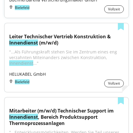
Bielefeld
Vollzeit
Leiter Technischer Vertrieb Konstruktion & 
Innendienst
 (m/w/d)
"...Als Führungskraft stehen Sie im Zentrum eines eng 
verzahnten Miteinanders zwischen Konstruktion, 
Innendienst
..."
HELUKABEL GmbH
Bielefeld
Vollzeit
Mitarbeiter (m/w/d) Technischer Support im 
Innendienst
, Bereich Produktsupport 
Thermoprozessanlagen
"...Entwicklungsmöglichkeiten. Werden Sie Teil unseres 