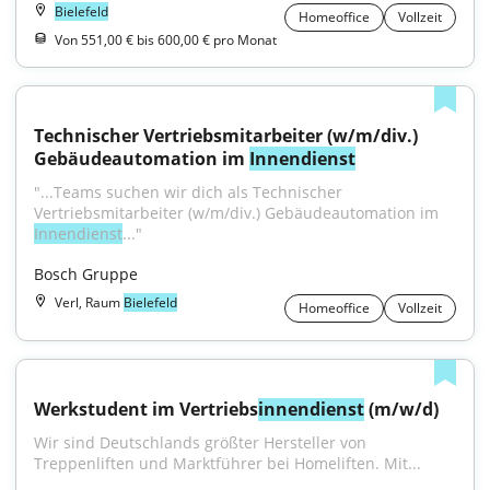
Bielefeld
Homeoffice
Vollzeit
Von 551,00 € bis 600,00 € pro Monat
Technischer Vertriebsmitarbeiter (w/m/div.) 
Gebäudeautomation im 
Innendienst
"...Teams suchen wir dich als Technischer 
Vertriebsmitarbeiter (w/m/div.) Gebäudeautomation im 
Innendienst
..."
Bosch Gruppe
Verl, Raum
Bielefeld
Homeoffice
Vollzeit
Werkstudent im Vertriebs
innendienst
 (m/w/d)
Wir sind Deutschlands größter Hersteller von 
Treppenliften und Marktführer bei Homeliften. Mit...