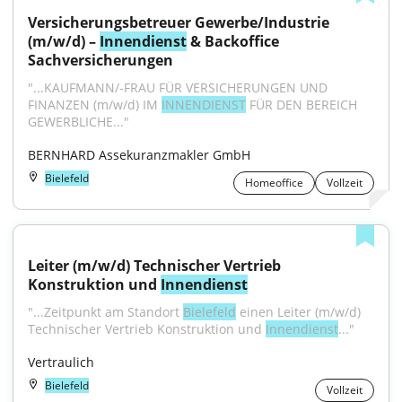
Versicherungsbetreuer Gewerbe/Industrie 
(m/w/d) – 
Innendienst
 & Backoffice 
Sachversicherungen
"...KAUFMANN/-FRAU FÜR VERSICHERUNGEN UND 
FINANZEN (m/w/d) IM 
INNENDIENST
 FÜR DEN BEREICH 
GEWERBLICHE..."
BERNHARD Assekuranzmakler GmbH
Bielefeld
Homeoffice
Vollzeit
Leiter (m/w/d) Technischer Vertrieb 
Konstruktion und 
Innendienst
"...Zeitpunkt am Standort 
Bielefeld
 einen Leiter (m/w/d) 
Technischer Vertrieb Konstruktion und 
Innendienst
..."
Vertraulich
Bielefeld
Vollzeit