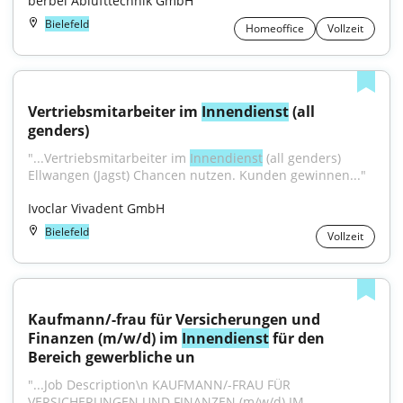
berbel Ablufttechnik GmbH
Bielefeld
Homeoffice
Vollzeit
Vertriebsmitarbeiter im 
Innendienst
 (all 
genders)
"...Vertriebsmitarbeiter im 
Innendienst
 (all genders) 
Ellwangen (Jagst) Chancen nutzen. Kunden gewinnen..."
Ivoclar Vivadent GmbH
Bielefeld
Vollzeit
Kaufmann/-frau für Versicherungen und 
Finanzen (m/w/d) im 
Innendienst
 für den 
Bereich gewerbliche un
"...Job Description\n KAUFMANN/-FRAU FÜR 
VERSICHERUNGEN UND FINANZEN (m/w/d) IM 