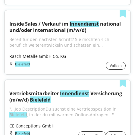
Inside Sales / Verkauf im 
Innendienst
 national 
und/oder international (m/w/d)
Bereit für den nächsten Schritt? Sie möchten sich 
beruflich weiterentwickeln und schätzen ein...
Rasch Metalle GmbH Co. KG
Bielefeld
Vollzeit
Vertriebsmitarbeiter 
Innendienst
 Versicherung 
(m/w/d) 
Bielefeld
"...Job DescriptionDu suchst eine Vertriebsposition in 
Bielefeld
, in der du mit warmen Online-Anfragen..."
CE Conceptions GmbH
Bielefeld