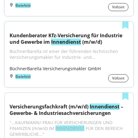
Bielefeld
Vollzeit
Kundenberater Kfz-Versicherung für Industrie 
und Gewerbe im 
Innendienst
 (m/w/d)
BüchnerBarella ist einer der führenden technischen 
Versicherungsmakler für Industrie- und...
BüchnerBarella Versicherungsmakler GmbH
Bielefeld
Vollzeit
Versicherungsfachkraft (m/w/d) 
Innendienst
 – 
Gewerbe- & Industriesachversicherungen
"...KAUFMANN/-FRAU FÜR VERSICHERUNGEN UND 
FINANZEN (m/w/d) IM 
INNENDIENST
 FÜR DEN BEREICH 
GEWERBLICHE..."