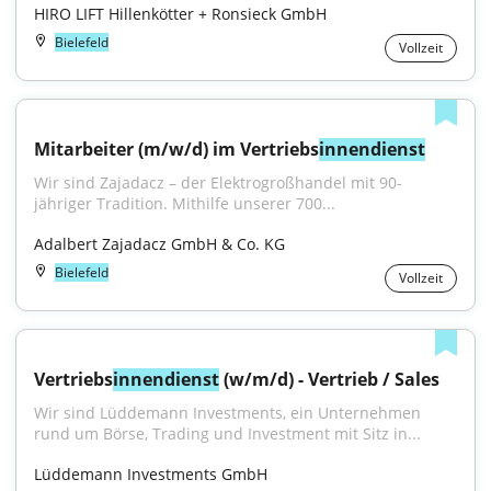
HIRO LIFT Hillenkötter + Ronsieck GmbH
Bielefeld
Vollzeit
Mitarbeiter (m/w/d) im Vertriebs
innendienst
Wir sind Zajadacz – der Elektrogroßhandel mit 90-
jähriger Tradition. Mithilfe unserer 700...
Adalbert Zajadacz GmbH & Co. KG
Bielefeld
Vollzeit
Vertriebs
innendienst
 (w/m/d) - Vertrieb / Sales
Wir sind Lüddemann Investments, ein Unternehmen 
rund um Börse, Trading und Investment mit Sitz in...
Lüddemann Investments GmbH