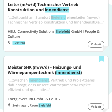
Leiter (m/w/d) Technischer Vertrieb 
Konstruktion und 
Innendienst
"...Zeitpunkt am Standort 
Bielefeld
 einenLeiter (m/w/d) 
Technischer Vertrieb Konstruktion und InnendienstDie..."
HELU Connectivity Solutions 
Bielefeld
 GmbH I People & 
Culture
Bielefeld
Vollzeit
Meister SHK (m/w/d) – Heizungs- und 
Wärmepumpentechnik (
Innendienst
)
"...zwischen 
Innendienst
, Vertrieb und Projektteams 
dafür sorgt, dass unsere Wärmepumpen-Projekte 
effizient und qualitativ..."
Energieversum GmbH & Co. KG
Steinhagen, Raum
Bielefeld
Vollzeit