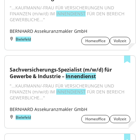
"...KAUFMANN/-FRAU FÜR VERSICHERUNGEN UND 
FINANZEN (m/w/d) IM 
INNENDIENST
 FÜR DEN BEREICH 
GEWERBLICHE..."
BERNHARD Assekuranzmakler GmbH
Bielefeld
Homeoffice
Vollzeit
Sachversicherungs-Spezialist (m/w/d) für 
Gewerbe & Industrie – 
Innendienst
"...KAUFMANN/-FRAU FÜR VERSICHERUNGEN UND 
FINANZEN (m/w/d) IM 
INNENDIENST
 FÜR DEN BEREICH 
GEWERBLICHE..."
BERNHARD Assekuranzmakler GmbH
Bielefeld
Homeoffice
Vollzeit