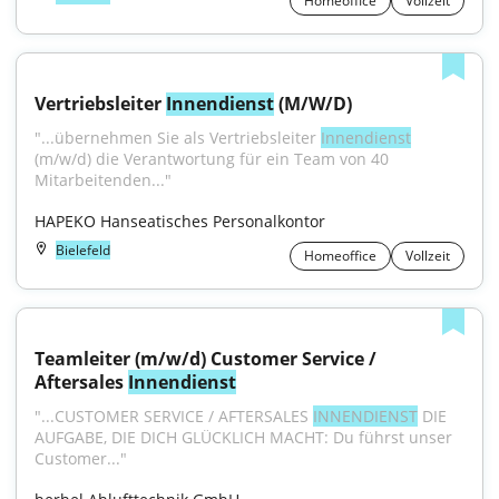
Homeoffice
Vollzeit
Vertriebsleiter 
Innendienst
 (M/W/D)
"...übernehmen Sie als Vertriebsleiter 
Innendienst
(m/w/d) die Verantwortung für ein Team von 40 
Mitarbeitenden..."
HAPEKO Hanseatisches Personalkontor
Bielefeld
Homeoffice
Vollzeit
Teamleiter (m/w/d) Customer Service / 
Aftersales 
Innendienst
"...CUSTOMER SERVICE / AFTERSALES 
INNENDIENST
 DIE 
AUFGABE, DIE DICH GLÜCKLICH MACHT: Du führst unser 
Customer..."