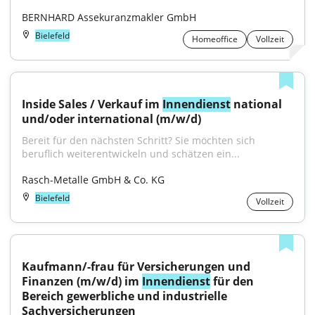
BERNHARD Assekuranzmakler GmbH
Bielefeld
Homeoffice
Vollzeit
Inside Sales / Verkauf im 
Innendienst
 national 
und/oder international (m/w/d)
Bereit für den nächsten Schritt? Sie möchten sich 
beruflich weiterentwickeln und schätzen ein...
Rasch-Metalle GmbH & Co. KG
Bielefeld
Vollzeit
Kaufmann/-frau für Versicherungen und 
Finanzen (m/w/d) im 
Innendienst
 für den 
Bereich gewerbliche und industrielle 
Sachversicherungen