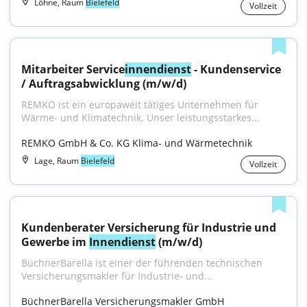
Löhne, Raum
Bielefeld
Vollzeit
Mitarbeiter Service
innendienst
 - Kundenservice 
/ Auftragsabwicklung (m/w/d)
REMKO ist ein europaweit tätiges Unternehmen für 
Wärme- und Klimatechnik. Unser leistungsstarkes...
REMKO GmbH & Co. KG Klima- und Wärmetechnik
Lage, Raum
Bielefeld
Vollzeit
Kundenberater Versicherung für Industrie und 
Gewerbe im 
Innendienst
 (m/w/d)
BüchnerBarella ist einer der führenden technischen 
Versicherungsmakler für Industrie- und...
BüchnerBarella Versicherungsmakler GmbH