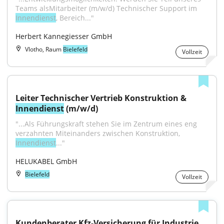
Teams alsMitarbeiter (m/w/d) Technischer Support im 
Innendienst
, Bereich..."
Herbert Kannegiesser GmbH
Vlotho, Raum
Bielefeld
Vollzeit
Leiter Technischer Vertrieb Konstruktion & 
Innendienst
 (m/w/d)
"...Als Führungskraft stehen Sie im Zentrum eines eng 
verzahnten Miteinanders zwischen Konstruktion, 
Innendienst
..."
HELUKABEL GmbH
Bielefeld
Vollzeit
Kundenberater Kfz-Versicherung für Industrie 