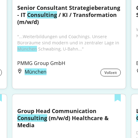
Senior Consultant Strategieberatung 
- IT 
Consulting
 / KI / Transformation 
(m/w/d)
"...Weiterbildungen und Coachings. Unsere 
Büroräume sind modern und in zentraler Lage in 
München
 Schwabing, U-Bahn..."
PMMG Group GmbH
München
Vollzeit
Group Head Communication 
Consulting
 (m/w/d) Healthcare & 
Media