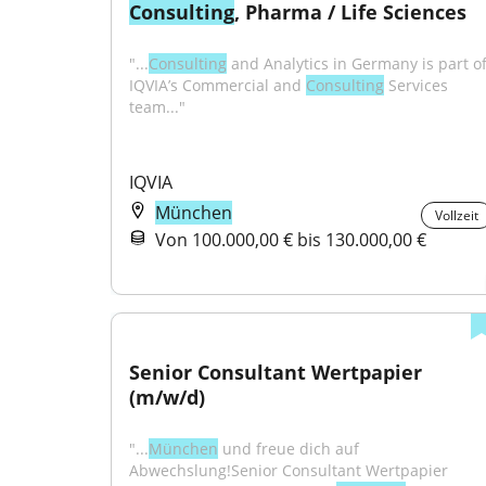
Consulting
, Pharma / Life Sciences
"...
Consulting
 and Analytics in Germany is part of
IQVIA’s Commercial and 
Consulting
 Services 
team..."
IQVIA
München
Vollzeit
Von 100.000,00 € bis 130.000,00 €
Senior Consultant Wertpapier 
(m/w/d)
"...
München
 und freue dich auf 
Abwechslung!Senior Consultant Wertpapier 