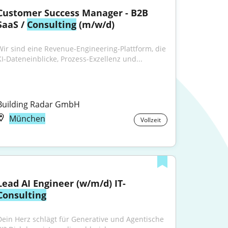
Customer Success Manager - B2B 
SaaS / 
Consulting
 (m/w/d)
Wir sind eine Revenue-Engineering-Plattform, die 
KI-Dateneinblicke, Prozess-Exzellenz und...
Building Radar GmbH
München
Vollzeit
Lead AI Engineer (w/m/d) IT-
Consulting
Dein Herz schlägt für Generative und Agentische 