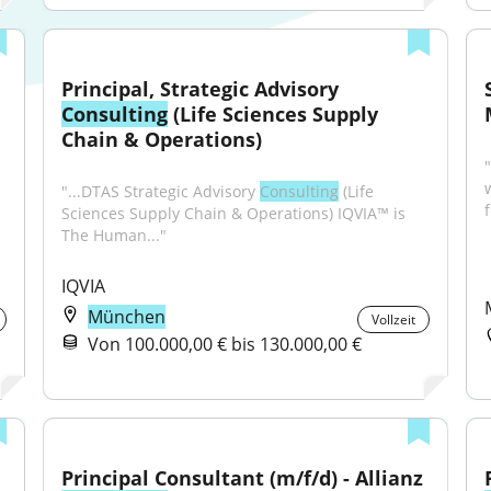
Principal, Strategic Advisory 
Consulting
 (Life Sciences Supply 
Chain & Operations)
"...DTAS Strategic Advisory 
Consulting
 (Life 
f
Sciences Supply Chain & Operations) IQVIA™ is 
The Human..."
IQVIA
München
Vollzeit
Von 100.000,00 € bis 130.000,00 €
Principal Consultant (m/f/d) - Allianz 