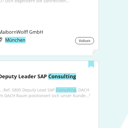
KI? Dich begeistern die zahlreichen...
MaibornWolff GmbH
München
Vollzeit
Deputy Leader SAP 
Consulting
"...Ref. 5805 Deputy Lead SAP 
Consulting
, DACH 
Im DACH Raum positioniert sich unser Kunde..."