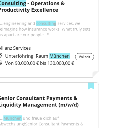
Consulting
 - Operations & 
Productivity Excellence
"...engineering and 
consulting
 services, we 
reimagine how insurance works. What truly sets 
us apart are our people..."
Allianz Services
Unterföhring, Raum
München
Vollzeit
Von 90.000,00 € bis 130.000,00 €
Senior Consultant Payments & 
Liquidity Management (m/w/d)
...
München
 und freue dich auf 
Abwechslung!Senior Consultant Payments & 