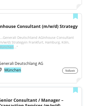
Inhouse Consultant (m/w/d) Strategy
"...Generali Deutschland AGInhouse Consultant 
(m/w/d) Strategyin Frankfurt, Hamburg, Köln, 
München
..."
Generali Deutschlang AG
München
Vollzeit
Senior Consultant / Manager – 
Transaction Services (m/w/d)