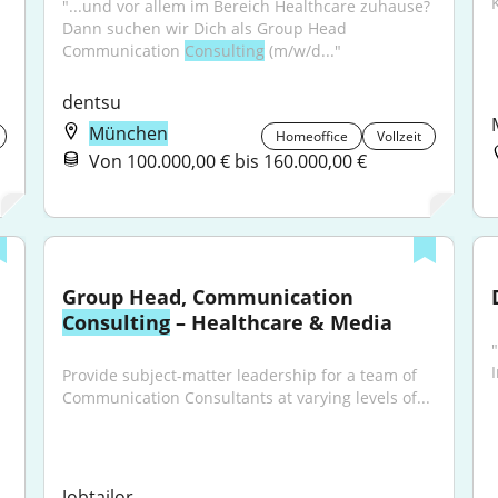
"...und vor allem im Bereich Healthcare zuhause? 
Dann suchen wir Dich als Group Head 
Communication 
Consulting
 (m/w/d..."
dentsu
München
Homeoffice
Vollzeit
Von 100.000,00 € bis 160.000,00 €
Group Head, Communication 
Consulting
 – Healthcare & Media
Provide subject-matter leadership for a team of 
Communication Consultants at varying levels of...
Jobtailor