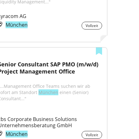
Liquidity Management..."
syracom AG
München
Vollzeit
Senior Consultant SAP PMO (m/w/d) 
Project Management Office
"...Management Office Teams suchen wir ab 
sofort am Standort 
München
 einen (Senior) 
Consultant..."
cbs Corporate Business Solutions 
Unternehmensberatung GmbH
München
Vollzeit