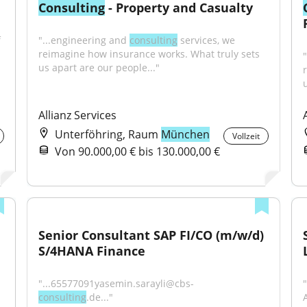
Consulting
 - Property and Casualty
 
"...engineering and 
consulting
 services, we 
reimagine how insurance works. What truly sets 
us apart are our people..."
Allianz Services
Unterföhring, Raum
München
Vollzeit
Von 90.000,00 € bis 130.000,00 €
Senior Consultant SAP FI/CO (m/w/d) 
S/4HANA Finance
"...65577091yasemin.sarayli@cbs-
"
consulting
.de..."