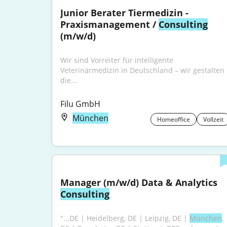
Junior Berater Tiermedizin - 
Praxismanagement / 
Consulting
(m/w/d)
Wir sind Vorreiter für intelligente 
Veterinärmedizin in Deutschland – wir gestalten 
die...
Filu GmbH
München
Homeoffice
Vollzeit
Manager (m/w/d) Data & Analytics 
Consulting
"...DE | Heidelberg, DE | Leipzig, DE | 
München
, 