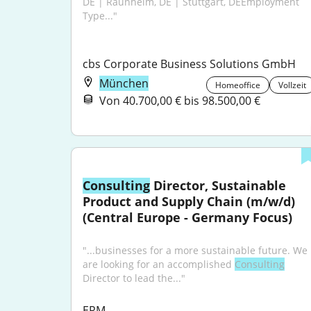
DE | Raunheim, DE | Stuttgart, DEEmployment 
Type..."
cbs Corporate Business Solutions GmbH
München
Homeoffice
Vollzeit
Von 40.700,00 € bis 98.500,00 €
Consulting
 Director, Sustainable 
Product and Supply Chain (m/w/d) 
(Central Europe - Germany Focus)
"...businesses for a more sustainable future. We 
are looking for an accomplished 
Consulting
Director to lead the..."
ERM