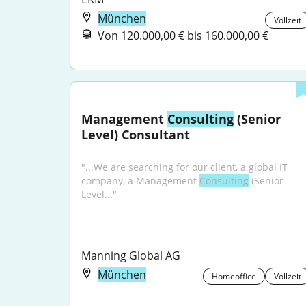
München
Vollzeit
Von 120.000,00 € bis 160.000,00 €
Management 
Consulting
 (Senior 
Level) Consultant
"...We are searching for our client, a global IT 
company, a Management 
Consulting
 (Senior 
Level..."
Manning Global AG
München
Homeoffice
Vollzeit