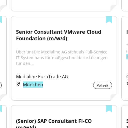
Senior Consultant VMware Cloud 
Foundation (m/w/d)
Über unsDie Medialine AG steht als Full-Service 
IT-Systemhaus für maßgeschneiderte Lösungen 
für den...
Medialine EuroTrade AG
München
Vollzeit
(Senior) SAP Consultant FI-CO 
(m/w/d)