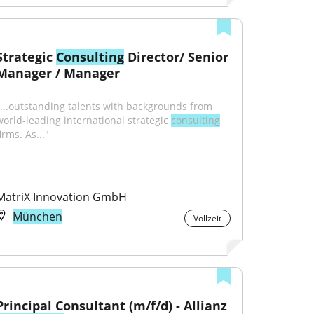
Strategic 
Consulting
 Director/ Senior 
Manager / Manager
"...outstanding talents with backgrounds from 
world-leading international strategic 
consulting
irms. As..."
MatriX Innovation GmbH
München
Vollzeit
Principal Consultant (m/f/d) - Allianz 