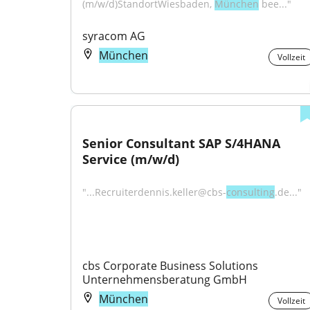
(m/w/d)StandortWiesbaden, 
München
 bee..."
syracom AG
München
Vollzeit
Senior Consultant SAP S/4HANA 
Service (m/w/d)
"...Recruiterdennis.keller@cbs-
consulting
.de..."
cbs Corporate Business Solutions 
Unternehmensberatung GmbH
München
Vollzeit