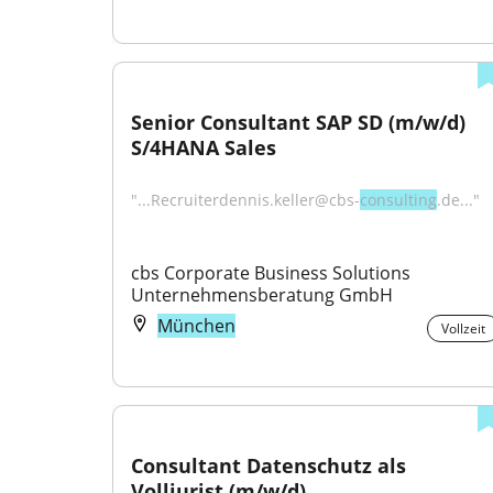
Senior Consultant SAP SD (m/w/d) 
S/4HANA Sales
"...Recruiterdennis.keller@cbs-
consulting
.de..."
cbs Corporate Business Solutions 
Unternehmensberatung GmbH
München
Vollzeit
Consultant Datenschutz als 
Volljurist (m/w/d)