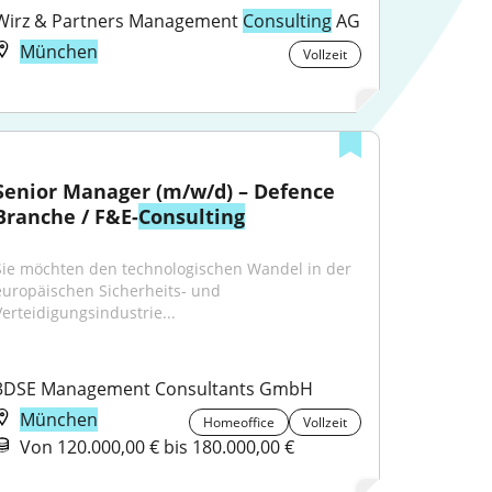
Wirz & Partners Management 
Consulting
 AG
München
Vollzeit
Senior Manager (m/w/d) – Defence 
Branche / F&E-
Consulting
Sie möchten den technologischen Wandel in der 
europäischen Sicherheits- und 
Verteidigungsindustrie...
3DSE Management Consultants GmbH
München
Homeoffice
Vollzeit
Von 120.000,00 € bis 180.000,00 €