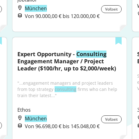
München
Vollzeit
Von 90.000,00 € bis 120.000,00 €
Expert Opportunity - 
Consulting
Engagement Manager / Project 
Leader ($100/hr, up to $2,000/week)
"...engagement managers and project leaders 
from top strategy 
consulting
 firms who can help 
train their latest..."
Ethos
München
Vollzeit
Von 96.698,00 € bis 145.048,00 €