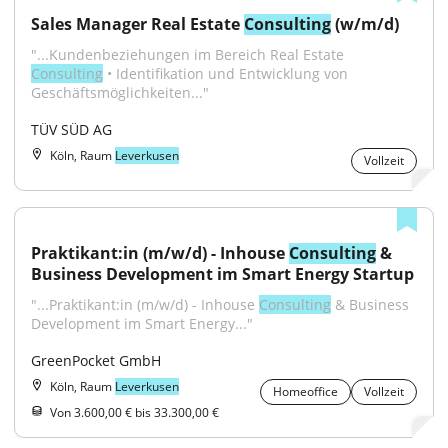
Sales Manager Real Estate 
Consulting
 (w/m/d)
"...Kundenbeziehungen im Bereich Real Estate 
Consulting
 • Identifikation und Entwicklung von 
Geschäftsmöglichkeiten..."
TÜV SÜD AG
Köln, Raum
Leverkusen
Vollzeit
Praktikant:in (m/w/d) - Inhouse 
Consulting
 & 
Business Development im Smart Energy Startup
"...Praktikant:in (m/w/d) - Inhouse 
Consulting
 & Business 
Development im Smart Energy..."
GreenPocket GmbH
Köln, Raum
Leverkusen
Homeoffice
Vollzeit
Von 3.600,00 € bis 33.300,00 €