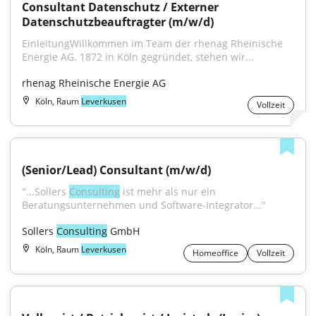
Consultant Datenschutz / Externer 
Datenschutzbeauftragter (m/w/d)
EinleitungWillkommen im Team der rhenag Rheinische 
Energie AG. 1872 in Köln gegründet, stehen wir...
rhenag Rheinische Energie AG
Köln, Raum
Leverkusen
Vollzeit
(Senior/Lead) Consultant (m/w/d)
"...Sollers 
Consulting
 ist mehr als nur ein 
Beratungsunternehmen und Software-Integrator..."
Sollers 
Consulting
 GmbH
Köln, Raum
Leverkusen
Homeoffice
Vollzeit