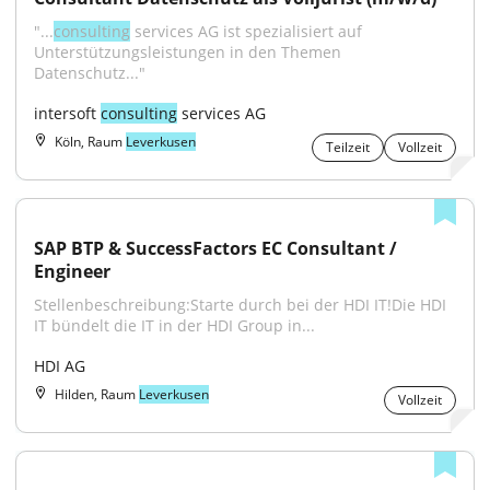
"...
consulting
 services AG ist spezialisiert auf 
Unterstützungsleistungen in den Themen 
Datenschutz..."
intersoft 
consulting
 services AG
Köln, Raum
Leverkusen
Teilzeit
Vollzeit
SAP BTP & SuccessFactors EC Consultant / 
Engineer
Stellenbeschreibung:Starte durch bei der HDI IT!Die HDI 
IT bündelt die IT in der HDI Group in...
HDI AG
Hilden, Raum
Leverkusen
Vollzeit