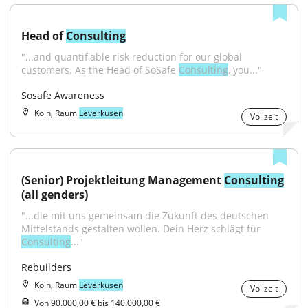
Head of 
Consulting
"...and quantifiable risk reduction for our global 
customers. As the Head of SoSafe 
Consulting
, you..."
Sosafe Awareness
Köln, Raum
Leverkusen
Vollzeit
(Senior) Projektleitung Management 
Consulting
(all genders)
"...die mit uns gemeinsam die Zukunft des deutschen 
Mittelstands gestalten wollen. Dein Herz schlägt für 
Consulting
..."
Rebuilders
Köln, Raum
Leverkusen
Vollzeit
Von 90.000,00 € bis 140.000,00 €