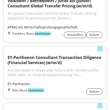
Volkswirt / Betriebswirt / Jurist als (Junior) 
Consultant Global Transfer Pricing (w/m/d)
Als (Junior) Consultant (w/m/d) Global Transfer Pricing 
begleitest Du gemeinsam mit Deinem...
KPMG AG Wirtschaftsprüfungsgesellschaft
Frankfurt, Raum
Leverkusen
Homeoffice
Vollzeit
EY-Parthenon Consultant Transaction Diligence 
(Financial Services) (w/m/d)
Are you ready to shape your future with confidence?Du 
willst mehr als reine Strategieberatung? Du...
EY-Parthenon
Köln, Raum
Leverkusen
Vollzeit