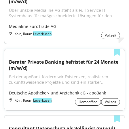
(m/w/d)
Über unsDie Medialine AG steht als Full-Service IT-
Systemhaus für maßgeschneiderte Lösungen für den...
Medialine EuroTrade AG
Köln, Raum
Leverkusen
Vollzeit
Berater Private Banking befristet für 24 Monate 
(m/w/d)
Bei der apoBank fördern wir Existenzen, realisieren 
zukunftsweisende Projekte und sind ein starker...
Deutsche Apotheker- und Ärztebank eG - apoBank
Köln, Raum
Leverkusen
Homeoffice
Vollzeit
Consultant Datenschutz als Volljurist (m/w/d)