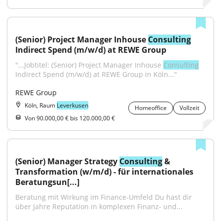
(Senior) Project Manager Inhouse 
Consulting
Indirect Spend (m/w/d) at REWE Group
"...Jobtitel: (Senior) Project Manager Inhouse 
Consulting
Indirect Spend (m/w/d) at REWE Group in Köln..."
REWE Group
Köln, Raum
Leverkusen
Homeoffice
Vollzeit
Von 90.000,00 € bis 120.000,00 €
(Senior) Manager Strategy 
Consulting
 & 
Transformation (w/m/d) - für internationales 
Beratungsun[...]
Beratung mit Wirkung im Finance-Umfeld Du hast dir 
über Jahre Reputation in komplexen Finanz‑ und...