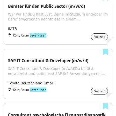
Berater für den Public Sector (m/w/d)
Wer wir sindDu hast Lust, Deine im Studium und/oder im 
Beruf erworbenen Kenntnisse in einem...
IMTB
Köln, Raum
Leverkusen
Vollzeit
SAP IT Consultant & Developer (m/w/d)
SAP IT Consultant & Developer (m/w/d)Du berätst, 
entwickelst und optimierst SAP S/4-Anwendungen mit...
Toyota Deutschland GmbH
Köln, Raum
Leverkusen
Vollzeit
Consultant psychologische Eignungsdiagnostik 