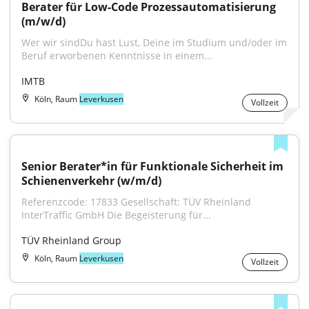
Berater für Low-Code Prozessautomatisierung 
(m/w/d)
Wer wir sindDu hast Lust, Deine im Studium und/oder im 
Beruf erworbenen Kenntnisse in einem...
IMTB
Köln, Raum
Leverkusen
Vollzeit
Senior Berater*in für Funktionale Sicherheit im 
Schienenverkehr (w/m/d)
Referenzcode: 17833 Gesellschaft: TÜV Rheinland 
InterTraffic GmbH Die Begeisterung für...
TÜV Rheinland Group
Köln, Raum
Leverkusen
Vollzeit