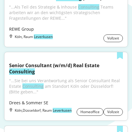
"...Als Teil des Strategie & Inhouse 
Consulting
 Teams 
arbeiten wir an den wichtigsten strategischen 
Fragestellungen der REWE..."
REWE Group
Köln, Raum
Leverkusen
Vollzeit
Senior Consultant (w/m/d) Real Estate 
Consulting
"...Sie bei uns Verantwortung als Senior Consultant Real 
Estate 
Consulting
 am Standort Köln oder Düsseldorf! 
(Bitte geben..."
Drees & Sommer SE
Köln,Düsseldorf, Raum
Leverkusen
Homeoffice
Vollzeit