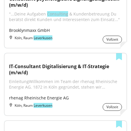
(m/w/d)
"...Deine Aufgaben 
Consulting
 & Kundenbetreuung Du 
berätst direkt Kunden und Interessenten zum Einsatz..."
Brooklynmaxx GmbH
Köln, Raum
Leverkusen
Vollzeit
IT-Consultant Digitalisierung & IT-Strategie 
(m/w/d)
EinleitungWillkommen im Team der rhenag Rheinische 
Energie AG. 1872 in Köln gegründet, stehen wir...
rhenag Rheinische Energie AG
Köln, Raum
Leverkusen
Vollzeit