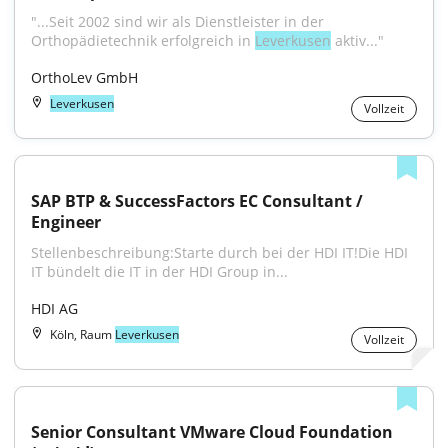
"...Seit 2002 sind wir als Dienstleister in der 
Orthopädietechnik erfolgreich in 
Leverkusen
 aktiv..."
OrthoLev GmbH
Leverkusen
Vollzeit
SAP BTP & SuccessFactors EC Consultant / 
Engineer
Stellenbeschreibung:Starte durch bei der HDI IT!Die HDI 
IT bündelt die IT in der HDI Group in...
HDI AG
Köln, Raum
Leverkusen
Vollzeit
Senior Consultant VMware Cloud Foundation 