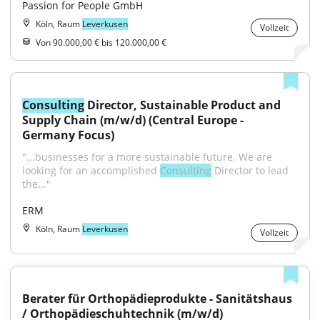
Passion for People GmbH
Köln, Raum
Leverkusen
Vollzeit
Von 90.000,00 € bis 120.000,00 €
Consulting
 Director, Sustainable Product and 
Supply Chain (m/w/d) (Central Europe - 
Germany Focus)
"...businesses for a more sustainable future. We are 
looking for an accomplished 
Consulting
 Director to lead 
the..."
ERM
Köln, Raum
Leverkusen
Vollzeit
Berater für Orthopädieprodukte - Sanitätshaus 
/ Orthopädieschuhtechnik (m/w/d)