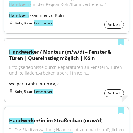
Handwerks
 in der Region Köln/Bonn vertreten..."
Handwerk
skammer zu Köln
Köln, Raum
Leverkusen
Vollzeit
Handwerk
er / Monteur (m/w/d) – Fenster & 
Türen | Quereinstieg möglich | Köln
Erfolgserlebnisse durch Reparaturen an Fenstern, Türen 
und Rollläden.Arbeiten überall in Köln,...
Wolpert GmbH & Co Kg, e.
Köln, Raum
Leverkusen
Vollzeit
Handwerk
er/in im Straßenbau (m/w/d)
"...Die Stadtverwaltung Haan sucht zum nächstmöglichen 