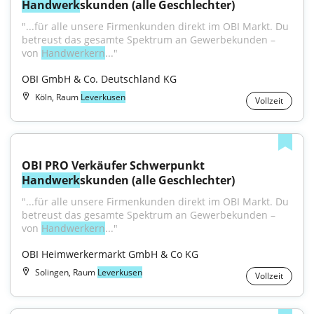
Handwerk
skunden (alle Geschlechter)
"...für alle unsere Firmenkunden direkt im OBI Markt. Du 
betreust das gesamte Spektrum an Gewerbekunden – 
von 
Handwerkern
..."
OBI GmbH & Co. Deutschland KG
Köln, Raum
Leverkusen
Vollzeit
OBI PRO Verkäufer Schwerpunkt 
Handwerk
skunden (alle Geschlechter)
"...für alle unsere Firmenkunden direkt im OBI Markt. Du 
betreust das gesamte Spektrum an Gewerbekunden – 
von 
Handwerkern
..."
OBI Heimwerkermarkt GmbH & Co KG
Solingen, Raum
Leverkusen
Vollzeit