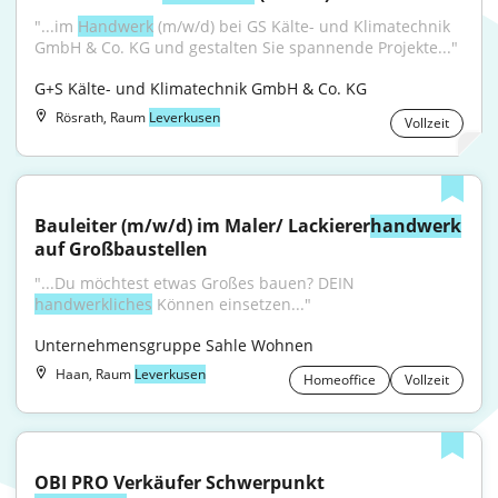
"...im 
Handwerk
 (m/w/d) bei GS Kälte- und Klimatechnik 
GmbH & Co. KG und gestalten Sie spannende Projekte..."
G+S Kälte- und Klimatechnik GmbH & Co. KG
Rösrath, Raum
Leverkusen
Vollzeit
Bauleiter (m/w/d) im Maler/ Lackierer
handwerk
auf Großbaustellen
"...Du möchtest etwas Großes bauen? DEIN 
handwerkliches
 Können einsetzen..."
Unternehmensgruppe Sahle Wohnen
Haan, Raum
Leverkusen
Homeoffice
Vollzeit
OBI PRO Verkäufer Schwerpunkt 