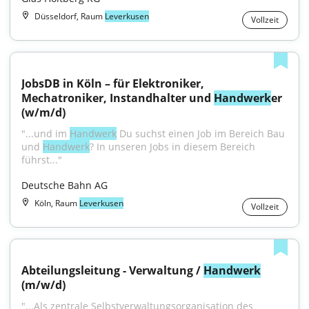
Düsseldorf, Raum
Leverkusen
Vollzeit
JobsDB in Köln – für Elektroniker, 
Mechatroniker, Instandhalter und 
Handwerk
er 
(w/m/d)
"...und im 
Handwerk
 Du suchst einen Job im Bereich Bau 
und 
Handwerk
? In unseren Jobs in diesem Bereich 
führst..."
Deutsche Bahn AG
Köln, Raum
Leverkusen
Vollzeit
Abteilungsleitung - Verwaltung / 
Handwerk
(m/w/d)
"...Als zentrale Selbstverwaltungsorganisation des 