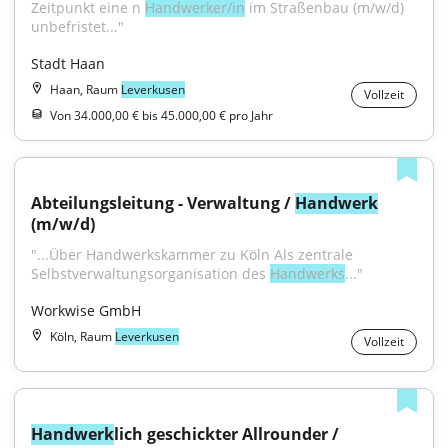
Zeitpunkt eine n 
Handwerker/in
 im Straßenbau (m/w/d) 
unbefristet..."
Stadt Haan
Haan, Raum
Leverkusen
Vollzeit
Von 34.000,00 € bis 45.000,00 € pro Jahr
Abteilungsleitung - Verwaltung / 
Handwerk
(m/w/d)
"...Über Handwerkskammer zu Köln Als zentrale 
Selbstverwaltungsorganisation des 
Handwerks
..."
Workwise GmbH
Köln, Raum
Leverkusen
Vollzeit
Handwerk
lich geschickter Allrounder / 