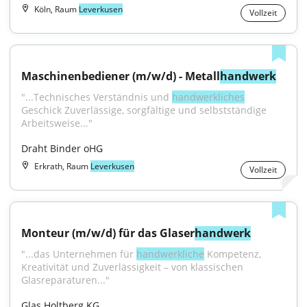
Köln, Raum
Leverkusen
Vollzeit
Maschinenbediener (m/w/d) - Metall
handwerk
"...Technisches Verständnis und 
handwerkliches
Geschick Zuverlässige, sorgfältige und selbstständige 
Arbeitsweise..."
Draht Binder oHG
Erkrath, Raum
Leverkusen
Vollzeit
Monteur (m/w/d) für das Glaser
handwerk
"...das Unternehmen für 
handwerkliche
 Kompetenz, 
Kreativität und Zuverlässigkeit – von klassischen 
Glasreparaturen..."
Glas Holtberg KG