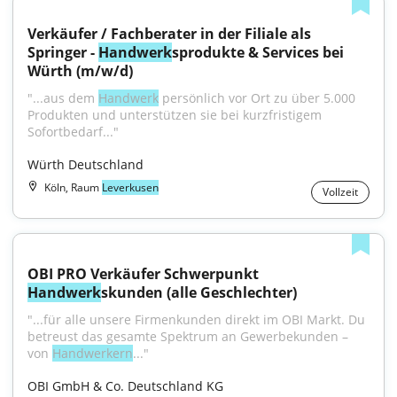
Verkäufer / Fachberater in der Filiale als 
Springer - 
Handwerk
sprodukte & Services bei 
Würth (m/w/d)
"...aus dem 
Handwerk
 persönlich vor Ort zu über 5.000 
Produkten und unterstützen sie bei kurzfristigem 
Sofortbedarf..."
Würth Deutschland
Köln, Raum
Leverkusen
Vollzeit
OBI PRO Verkäufer Schwerpunkt 
Handwerk
skunden (alle Geschlechter)
"...für alle unsere Firmenkunden direkt im OBI Markt. Du 
betreust das gesamte Spektrum an Gewerbekunden – 
von 
Handwerkern
..."
OBI GmbH & Co. Deutschland KG