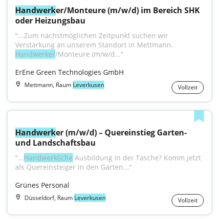
Handwerk
er/Monteure (m/w/d) im Bereich SHK 
oder Heizungsbau
"...Zum nächstmöglichen Zeitpunkt suchen wir 
Verstärkung an unserem Standort in Mettmann. 
Handwerker
/Monteure (m/w/d..."
ErEne Green Technologies GmbH
Mettmann, Raum
Leverkusen
Vollzeit
Handwerk
er (m/w/d) – Quereinstieg Garten- 
und Landschaftsbau
"...
Handwerkliche
 Ausbildung in der Tasche? Komm jetzt 
als Quereinsteiger in den Garten..."
Grünes Personal
Düsseldorf, Raum
Leverkusen
Vollzeit