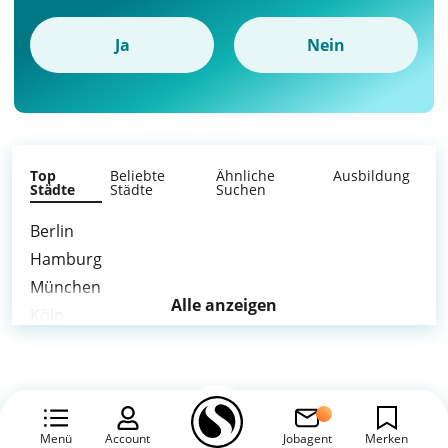
Ja
Nein
Top
Beliebte
Ähnliche
Ausbildung
Städte
Städte
Suchen
Berlin
Hamburg
München
Alle anzeigen
Köln
Frankfurt am Main
Stuttgart
Düsseldorf
Leipzig
Menü
Account
Jobagent
Merken