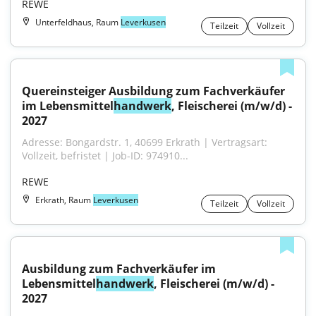
REWE
Unterfeldhaus, Raum
Leverkusen
Teilzeit
Vollzeit
Quereinsteiger Ausbildung zum Fachverkäufer 
im Lebensmittel
handwerk
, Fleischerei (m/w/d) - 
2027
Adresse: Bongardstr. 1, 40699 Erkrath | Vertragsart: 
Vollzeit, befristet | Job-ID: 974910...
REWE
Erkrath, Raum
Leverkusen
Teilzeit
Vollzeit
Ausbildung zum Fachverkäufer im 
Lebensmittel
handwerk
, Fleischerei (m/w/d) - 
2027