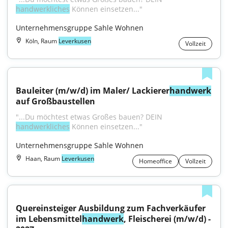
handwerkliches
 Können einsetzen..."
Unternehmensgruppe Sahle Wohnen
Köln, Raum
Leverkusen
Vollzeit
Bauleiter (m/w/d) im Maler/ Lackierer
handwerk
auf Großbaustellen
"...Du möchtest etwas Großes bauen? DEIN 
handwerkliches
 Können einsetzen..."
Unternehmensgruppe Sahle Wohnen
Haan, Raum
Leverkusen
Homeoffice
Vollzeit
Quereinsteiger Ausbildung zum Fachverkäufer 
im Lebensmittel
handwerk
, Fleischerei (m/w/d) - 