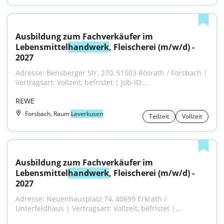
Ausbildung zum Fachverkäufer im 
Lebensmittel
handwerk
, Fleischerei (m/w/d) - 
2027
Adresse: Bensberger Str. 270, 51503 Rösrath / Forsbach | 
Vertragsart: Vollzeit, befristet | Job-ID:...
REWE
Forsbach, Raum
Leverkusen
Teilzeit
Vollzeit
Ausbildung zum Fachverkäufer im 
Lebensmittel
handwerk
, Fleischerei (m/w/d) - 
2027
Adresse: Neuenhausplatz 74, 40699 Erkrath / 
Unterfeldhaus | Vertragsart: Vollzeit, befristet |...