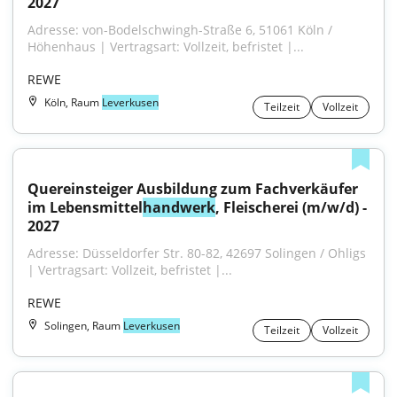
2027
Adresse: von-Bodelschwingh-Straße 6, 51061 Köln / 
Höhenhaus | Vertragsart: Vollzeit, befristet |...
REWE
Köln, Raum
Leverkusen
Teilzeit
Vollzeit
Quereinsteiger Ausbildung zum Fachverkäufer 
im Lebensmittel
handwerk
, Fleischerei (m/w/d) - 
2027
Adresse: Düsseldorfer Str. 80-82, 42697 Solingen / Ohligs 
| Vertragsart: Vollzeit, befristet |...
REWE
Solingen, Raum
Leverkusen
Teilzeit
Vollzeit