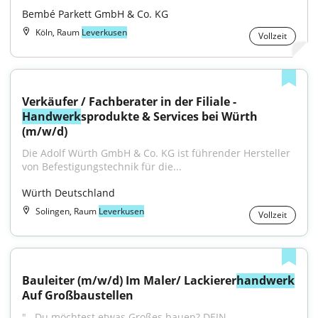
Bembé Parkett GmbH & Co. KG
Köln, Raum
Leverkusen
Vollzeit
Verkäufer / Fachberater in der Filiale - 
Handwerk
sprodukte & Services bei Würth 
(m/w/d)
Die Adolf Würth GmbH & Co. KG ist führender Hersteller 
von Befestigungstechnik für die...
Würth Deutschland
Solingen, Raum
Leverkusen
Vollzeit
Bauleiter (m/w/d) Im Maler/ Lackierer
handwerk
Auf Großbaustellen
"...Du möchtest etwas Großes bauen? DEIN 