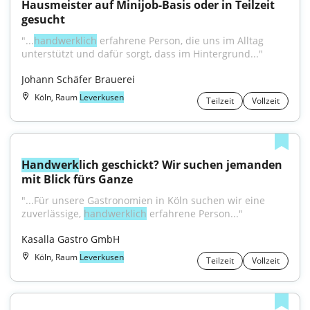
Hausmeister auf Minijob-Basis oder in Teilzeit 
gesucht
"...
handwerklich
 erfahrene Person, die uns im Alltag 
unterstützt und dafür sorgt, dass im Hintergrund..."
Johann Schäfer Brauerei
Köln, Raum
Leverkusen
Teilzeit
Vollzeit
Handwerk
lich geschickt? Wir suchen jemanden 
mit Blick fürs Ganze
"...Für unsere Gastronomien in Köln suchen wir eine 
zuverlässige, 
handwerklich
 erfahrene Person..."
Kasalla Gastro GmbH
Köln, Raum
Leverkusen
Teilzeit
Vollzeit