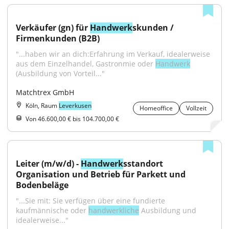
Verkäufer (gn) für 
Handwerk
skunden / 
Firmenkunden (B2B)
"...haben wir an dich:Erfahrung im Verkauf, idealerweise 
aus dem Einzelhandel, Gastronmie oder 
Handwerk
(Ausbildung von Vorteil..."
Matchtrex GmbH
Köln, Raum
Leverkusen
Homeoffice
Vollzeit
Von 46.600,00 € bis 104.700,00 €
Leiter (m/w/d) - 
Handwerk
sstandort 
Organisation und Betrieb für Parkett und 
Bodenbeläge
"...Sie mit: Sie verfügen über eine fundierte 
kaufmännische oder 
handwerkliche
 Ausbildung und 
idealerweise..."