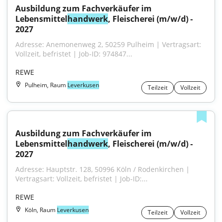
Ausbildung zum Fachverkäufer im 
Lebensmittel
handwerk
, Fleischerei (m/w/d) - 
2027
Adresse: Anemonenweg 2, 50259 Pulheim | Vertragsart: 
Vollzeit, befristet | Job-ID: 974847...
REWE
Pulheim, Raum
Leverkusen
Teilzeit
Vollzeit
Ausbildung zum Fachverkäufer im 
Lebensmittel
handwerk
, Fleischerei (m/w/d) - 
2027
Adresse: Hauptstr. 128, 50996 Köln / Rodenkirchen | 
Vertragsart: Vollzeit, befristet | Job-ID:...
REWE
Köln, Raum
Leverkusen
Teilzeit
Vollzeit